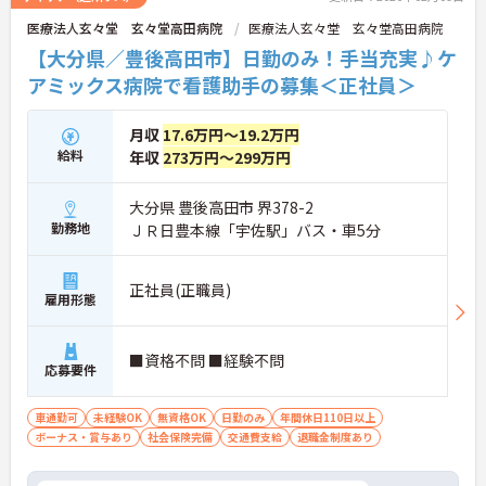
医療法人玄々堂 玄々堂高田病院
医療法人玄々堂 玄々堂高田病院
【大分県／豊後高田市】日勤のみ！手当充実♪ケ
アミックス病院で看護助手の募集＜正社員＞
月収
17.6万円～19.2万円
給料
年収
273万円～299万円
大分県 豊後高田市 界378-2
勤務地
ＪＲ日豊本線「宇佐駅」バス・車5分
正社員(正職員)
雇用形態
■資格不問 ■経験不問
応募要件
車通勤可
未経験OK
無資格OK
日勤のみ
年間休日110日以上
ボーナス・賞与あり
社会保険完備
交通費支給
退職金制度あり