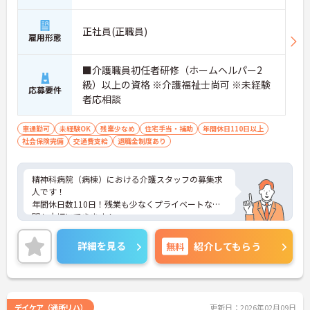
正社員(正職員)
雇用形態
■介護職員初任者研修（ホームヘルパー2
級）以上の資格 ※介護福祉士尚可 ※未経験
応募要件
者応相談
車通勤可
未経験OK
残業少なめ
住宅手当・補助
年間休日110日以上
社会保険完備
交通費支給
退職金制度あり
精神科病院（病棟）における介護スタッフの募集求
人です！
年間休日数110日！残業も少なくプライベートな時
間も大切にできます！
各種手当や単身用の住宅完備など福利厚生も充実で
安心して長期就業可能です！
詳細を見る
無料
紹介してもらう
ご興味ある方には、面接のポイントなど、さらに詳
細をお話致しますのでお気軽にご相談ください。
デイケア（通所リハ）
更新日：2026年02月09日