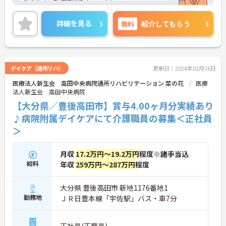
働きやすい勤務時間でオススメ♪
退職金制度やマイカー通勤可等、各種福利厚生も充
実しておりますので長く安定した勤務が可能です。
詳細を見る
無料
紹介してもらう
ご興味ある方には、面接対策ポイントなど、さらに
詳細をお話しいたしますのでお気軽にご相談くださ
い。
デイケア（通所リハ）
更新日：2026年01月16日
医療法人新生会 高田中央病院通所リハビリテーション 菜の花
医療
法人新生会 高田中央病院
【大分県／豊後高田市】賞与4.00ヶ月分実績あり
♪病院附属デイケアにて介護職員の募集＜正社員
＞
月収
17.2万円～19.2万円
程度※諸手当込
給料
年収
259万円～287万円
程度
大分県 豊後高田市 新地1176番地1
勤務地
ＪＲ日豊本線「宇佐駅」バス・車7分