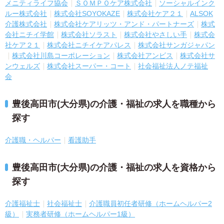
メニティライフ協会
ＳＯＭＰＯケア株式会社
ソーシャルインク
ルー株式会社
株式会社SOYOKAZE
株式会社ケア２１
ALSOK
介護株式会社
株式会社ケアリッツ・アンド・パートナーズ
株式
会社ニチイ学館
株式会社ソラスト
株式会社やさしい手
株式会
社ケア２１
株式会社ニチイケアパレス
株式会社サンガジャパン
株式会社川島コーポレーション
株式会社アンビス
株式会社サ
ンウェルズ
株式会社スーパー・コート
社会福祉法人ノテ福祉
会
豊後高田市(大分県)の介護・福祉の求人を職種から
探す
介護職・ヘルパー
看護助手
豊後高田市(大分県)の介護・福祉の求人を資格から
探す
介護福祉士
社会福祉士
介護職員初任者研修（ホームヘルパー2
級）
実務者研修（ホームヘルパー1級）