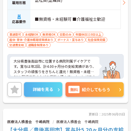
正社員(正職員)
雇用形態
■無資格・未経験可 ■介護福祉士歓迎
応募要件
車通勤可
未経験OK
無資格OK
日勤のみ
年間休日110日以上
産休･育休･介護休暇取得実績あり
ボーナス・賞与あり
社会保険完備
交通費支給
退職金制度あり
大分県豊後高田市に位置する病院附属デイケアで
す。賞与は年2回、計4.00ヶ月分の支給実績があり、
スタッフの頑張りをきちんと還元！無資格・未経験
OK！現場で働きながら経験を積んでいくことができ
ます。ご興味をお持ちの方はお気軽にお問い合わせ
ください。
詳細を見る
無料
紹介してもらう
更新日：2025年06月05日
医療法人積善会 千嶋病院
医療法人積善会 千嶋病院
【大分県／豊後高田市】賞与計5.20ヶ月分の支給