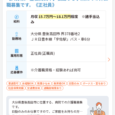
職募集です。《正社員》
月収
15.7万円～18.1万円
程度 ※諸手当込
給料
み
大分県 豊後高田市 界378番地2
勤務地
ＪＲ日豊本線「宇佐駅」バス・車6分
正社員(正職員)
雇用形態
※介護職資格・経験あれば尚可
応募要件
車通勤可
未経験OK
残業少なめ
無資格OK
日勤のみ
ボーナス・賞与あり
社会保険完備
交通費支給
退職金制度あり
大分県豊後高田市に位置する、病院での介護職募集
です。
日勤のみのお仕事ですので、ご家庭をお持ちの方も