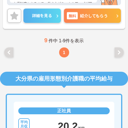
支援制度もあるので、働きながらスキルアップが可
能です！
また残業少なめなので、出勤日でもプライベートの
詳細を見る
無料
紹介してもらう
時間が確保でき、メリハリをつけた勤務が可能で
す！
ご興味がある方は是非一度マイナビまでお問い合わ
せください。さらに詳細などお伝えします！
9
件中 1-9件を表示
1
大分県の雇用形態別介護職の平均給与
正社員
20.2