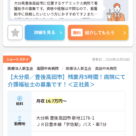
大分県豊後高田市に位置するケアミックス病院で看
護助手の募集です。資格や経験は不問なので、看護
助手に挑戦したいという方におすすめです♪また、
年間休日110日あるので、プライベートの時間をし
っかり確保できます！ご興味のある方はご面接のポ
イントお伝えしますのでご気軽にお問い合わせくだ
詳細を見る
無料
紹介してもらう
さい。
ショートステイ
更新日：2026年02月09日
医療法人新生会 高田中央病院
医療法人新生会 高田中央病院
【大分県／豊後高田市】残業月5時間！病院にて
介護福祉士の募集です！＜正社員＞
月収
16.7万円
～
給料
大分県 豊後高田市 新地1176-1
勤務地
ＪＲ日豊本線「宇佐駅」バス・車7分