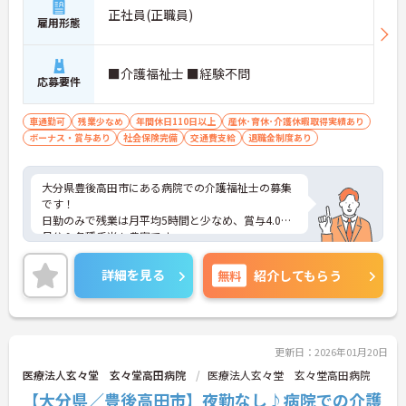
正社員(正職員)
雇用形態
■介護福祉士 ■経験不問
応募要件
車通勤可
残業少なめ
年間休日110日以上
産休･育休･介護休暇取得実績あり
ボーナス・賞与あり
社会保険完備
交通費支給
退職金制度あり
大分県豊後高田市にある病院での介護福祉士の募集
です！
日勤のみで残業は月平均5時間と少なめ、賞与4.0ヶ
月分＆各種手当も豊富です。
家庭との両立や子育て支援も充実しており安心して
働ける職場です。
詳細を見る
無料
紹介してもらう
ご興味がある方は、ご面接のポイントをお伝えしま
すので、お気軽にお問い合わせください。
更新日：2026年01月20日
医療法人玄々堂 玄々堂高田病院
医療法人玄々堂 玄々堂高田病院
【大分県／豊後高田市】夜勤なし♪病院での介護