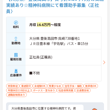
実績あり☆精神科病院にて看護助手募集〈正社
員〉
月収
16.6万円
～程度
給料
大分県 豊後高田市 呉崎738番地1
勤務地
ＪＲ日豊本線「宇佐駅」バス・車15分
正社員(正職員)
雇用形態
■不問
応募要件
夜勤専従
車通勤可
未経験OK
残業少なめ
住宅手当・補助
無資格OK
年間休日110日以上
ボーナス・賞与あり
社会保険完備
交通費支給
退職金制度あり
大分県豊後高田市に位置する精神科病院です。資