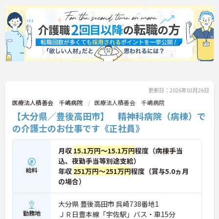
更新日：2026年03月26日
医療法人積善会 千嶋病院
医療法人積善会 千嶋病院
【大分県／豊後高田市】 精神科病院（病棟）で
の介護士のお仕事です《正社員》
月収
15.1万円～15.1万円
程度（病棟手当
込、夜勤手当等別途支給）
給料
年収
251万円～251万円
程度（賞与5.0ヵ月
の場合）
大分県 豊後高田市 呉崎738番地1
勤務地
ＪＲ日豊本線「宇佐駅」バス・車15分