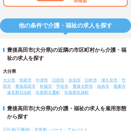
再検索
他の条件で介護・福祉の求人を探す
豊後高田市(大分県)の近隣の市区町村から介護・福
祉の求人を探す
大分県
大分市
別府市
中津市
日田市
佐伯市
臼杵市
津久見市
竹
田市
豊後高田市
杵築市
宇佐市
豊後大野市
由布市
国東市
速見郡日出町
玖珠郡九重町
玖珠郡玖珠町
豊後高田市(大分県)の介護・福祉の求人を雇用形態
から探す
正社員(正職員)
非常勤・パート・アルバイト