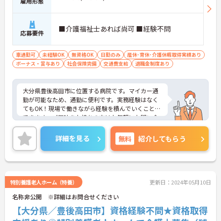
雇用形態
■介護福祉士あれば尚可 ■経験不問
応募要件
車通勤可
未経験OK
無資格OK
日勤のみ
産休･育休･介護休暇取得実績あり
ボーナス・賞与あり
社会保険完備
交通費支給
退職金制度あり
大分県豊後高田市に位置する病院です。マイカー通
勤が可能なため、通勤に便利です。実務経験はなく
てもOK！現場で働きながら経験を積んでいくことが
できます。ご興味をお持ちの方はお気軽にお問い合
わせください。
詳細を見る
無料
紹介してもらう
特別養護老人ホーム（特養）
更新日：2024年05月10日
名称非公開 ※詳細はお問合せください
【大分県／豊後高田市】資格経験不問★資格取得