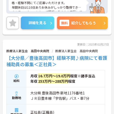
格・経験不問にてご応募いただけます。
年間休日は110日ありお休みがしっかり取得できま
すので、スタッフにとって理想の働き方を実現して
います。
賞与は計5.2ヶ月分の支給実績と嬉しい高待遇で、頑
詳細を見る
無料
紹介してもらう
張りが評価されてしっかりと職員に還元されます。
ご興味のある方には、面接対策ポイントなど、さら
に詳細をお話しいたしますのでお気軽にご相談くだ
さい！
更新日：2025年02月27日
医療法人新生会 高田中央病院
医療法人新生会 高田中央病院
【大分県／豊後高田市】経験不問♪病院にて看護
補助員の募集＜正社員＞
月収
16.7万円～19.0万円
程度※諸手当込
給料
年収
253万円～288万円
程度
大分県 豊後高田市 新地1176番地1
勤務地
ＪＲ日豊本線「宇佐駅」バス・車7分
正社員(正職員)