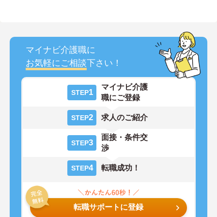
マイナビ介護職に
お気軽にご相談
下さい！
マイナビ介護
1
STEP
職にご登録
2
求人のご紹介
STEP
面接・条件交
3
STEP
渉
4
転職成功！
STEP
転職サポートに登録