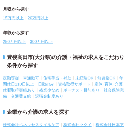
月収から探す
15万円以上
20万円以上
年収から探す
250万円以上
300万円以上
豊後高田市(大分県)の介護・福祉の求人をこだわり
条件から探す
夜勤専従
車通勤可
住宅手当・補助
未経験OK
無資格OK
年
間休日110日以上
日勤のみ
資格取得サポート
産休･育休･介護
休暇取得実績あり
残業少なめ
ボーナス・賞与あり
社会保険完
備
交通費支給
退職金制度あり
企業から介護の求人を探す
株式会社ベネッセスタイルケア
株式会社ツクイ
株式会社日本ア