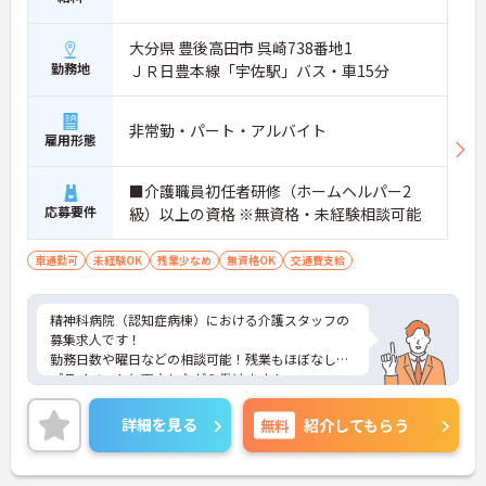
大分県 豊後高田市 呉崎738番地1
勤務地
ＪＲ日豊本線「宇佐駅」バス・車15分
非常勤・パート・アルバイト
雇用形態
■介護職員初任者研修（ホームヘルパー2
応募要件
級）以上の資格 ※無資格・未経験相談可能
車通勤可
未経験OK
残業少なめ
無資格OK
交通費支給
精神科病院（認知症病棟）における介護スタッフの
募集求人です！
勤務日数や曜日などの相談可能！残業もほぼなし！
プライベートと両立しながら働けます！
経験の無い方も丁寧な指導で安心して介護のお仕事
を身に着けられます！
詳細を見る
無料
紹介してもらう
ご興味ある方には、面接のポイントなど、さらに詳
細をお話致しますのでお気軽にご相談ください。