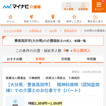
0
0
求人検索
会員登録
メニュー
ホーム
初めての方へ
面談会場一覧
保存した求人
最近見た求人
マイナビ介護職
介護福祉士
大分県
豊後高田市
大分県の介護福祉
豊後高田市(大分県)の介護福祉士
の求人・転職一覧
9
この条件の介護・福祉求人数
非公開求人
件 ＋
おすすめ順
新着順
月収順
年収順
更新日：2026年03月26日
医療法人積善会 千嶋病院
医療法人積善会 千嶋病院
【大分県／豊後高田市】 精神科病院（認知症病
棟）での介護士のお仕事です《パート》
時給
1,050円～1,050円
給料