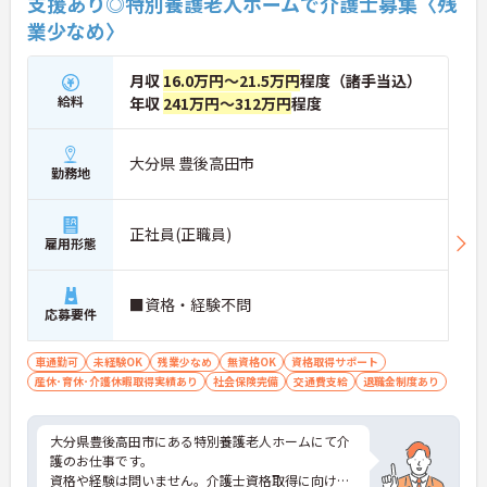
支援あり◎特別養護老人ホームで介護士募集〈残
業少なめ〉
月収
16.0万円～21.5万円
程度（諸手当込）
給料
年収
241万円～312万円
程度
大分県 豊後高田市
勤務地
正社員(正職員)
雇用形態
■資格・経験不問
応募要件
車通勤可
未経験OK
残業少なめ
無資格OK
資格取得サポート
産休･育休･介護休暇取得実績あり
社会保険完備
交通費支給
退職金制度あり
大分県豊後高田市にある特別養護老人ホームにて介
護のお仕事です。
資格や経験は問いません。介護士資格取得に向けた