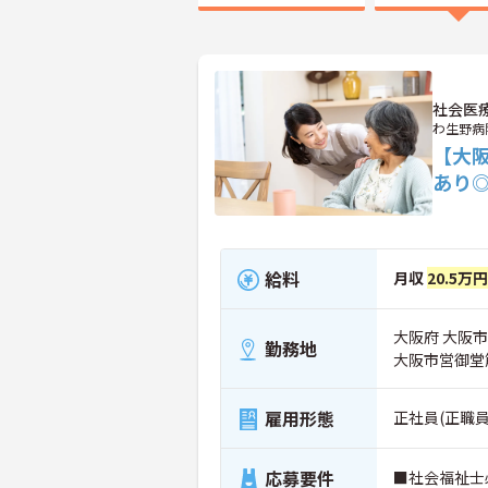
社会医
わ生野病
【大阪
あり
給料
月収
20.5万
大阪府 大阪市浪
勤務地
大阪市営御堂
雇用形態
正社員(正職員
応募要件
■社会福祉士