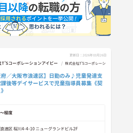
更新日：2026年03月26日
社T’Sコーポレーションアイビー
株式会社T’Sコーポレーシ
阪府／大阪市浪速区】日勤のみ♪児童発達支
放課後等デイサービスで児童指導員募集《契
員》
～程度
浪速区 桜川4-4-10 ニューグランドビル2F