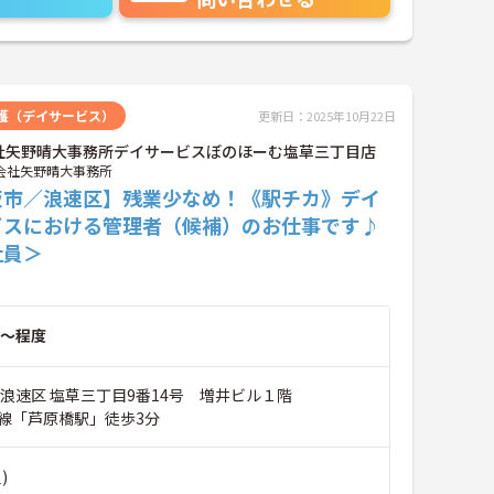
護（デイサービス）
更新日：2025年10月22日
社矢野晴大事務所デイサービスぼのほーむ塩草三丁目店
会社矢野晴大事務所
阪市／浪速区】残業少なめ！《駅チカ》デイ
ビスにおける管理者（候補）のお仕事です♪
社員＞
～程度
市浪速区 塩草三丁目9番14号 増井ビル１階
線「芦原橋駅」徒歩3分
)