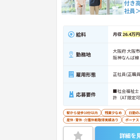
付き
社員
給料
月収
26.4万円
大阪府 大阪市
勤務地
阪神なんば線
雇用形態
正社員(正職員
■社会福祉士
応募要件
許（AT限定
駅から徒歩10分以内
残業少なめ
日勤の
産休･育休･介護休暇取得実績あり
ボーナス
詳細を