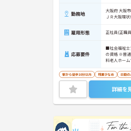
大阪府 大阪
勤務地
ＪＲ大阪環状
雇用形態
正社員(正職員
■社会福祉士
応募要件
の資格 ※普
料老人ホームで
スキル
駅から徒歩10分以内
残業少なめ
日勤の
詳細を