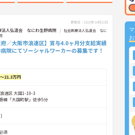
更新日：2025年10月22日
マ
療法人弘道会 なにわ生野病院
社会医療法人弘道会 なに
院
お
府／大阪市浪速区】賞与4.0ヶ月分支給実績
◎病院にてソーシャルワーカーの募集です！
円～21.3万円
速区 大国1-10-3
筋線「大国町駅」徒歩5分
)
必須