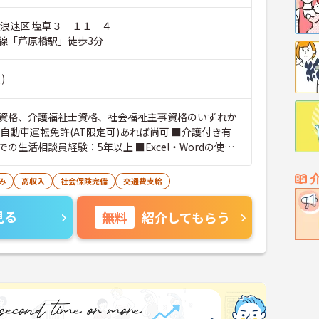
市浪速区 塩草３－１１－４
線「芦原橋駅」徒歩3分
)
資格、介護福祉士資格、社会福祉主事資格のいずれか
通自動車運転免許(AT限定可)あれば尚可 ■介護付き有
の生活相談員経験：5年以上 ■Excel・Wordの使用
み
高収入
社会保険完備
交通費支給
見る
無料
紹介してもらう