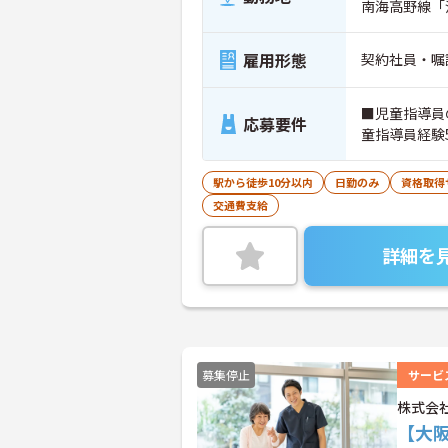
南海高野線「
雇用形態
契約社員・嘱
■児童指導員
応募要件
童指導員経験
駅から徒歩10分以内
日勤のみ
資格取得
交通費支給
詳細を
募集停止
サービ
株式会
【大