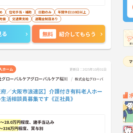
め
住宅手当・補助
日勤のみ
年間休日110日以上
完備
交通費支給
退職金制度あり
見る
無料
紹介してもらう
人ホーム
更新日：2025年10月01日
社グローバルケアグローバルケア桜川
株式会社グローバ
阪府／大阪市浪速区】介護付き有料老人ホー
の生活相談員募集です《正社員》
円～28.0万円
程度、諸手当込み
～336万円
程度、賞与別