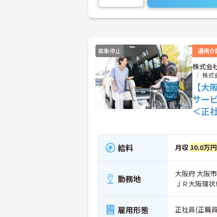
募集停止
通所介
株式会
株式
【大
サー
＜正
給料
月収
30.0万円
大阪府 大阪
勤務地
ＪＲ大阪環状
雇用形態
正社員(正職員