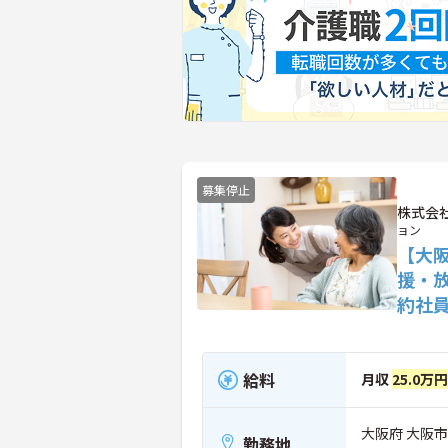
募集停止
株式会
ョン
【大
援・
約社
給料
月収
25.0万円
大阪府 大阪市
勤務地