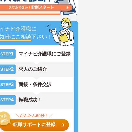
イナビ介護職に
気軽にご相談
下さい！
1
マイナビ介護職にご登録
STEP
2
求人のご紹介
STEP
3
面接・条件交渉
STEP
4
転職成功！
STEP
転職サポートに登録