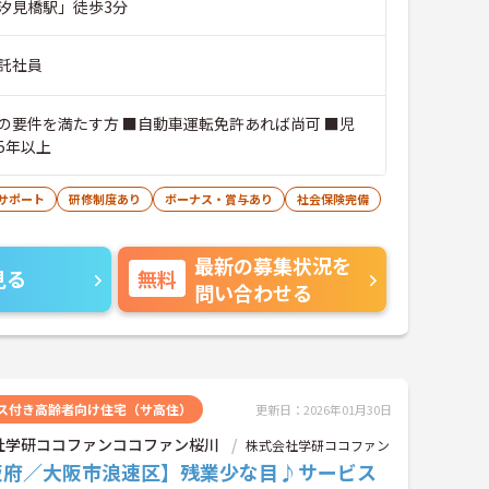
汐見橋駅」徒歩3分
託社員
の要件を満たす方 ■自動車運転免許あれば尚可 ■児
5年以上
サポート
研修制度あり
ボーナス・賞与あり
社会保険完備
最新の募集状況を
見る
無料
問い合わせる
ス付き高齢者向け住宅（サ高住）
更新日：2026年01月30日
社学研ココファンココファン桜川
株式会社学研ココファン
阪府／大阪市浪速区】残業少な目♪サービス