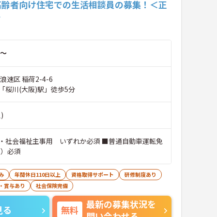
高齢者向け住宅での生活相談員の募集！＜正
＞
～
浪速区 稲荷2-4-6
「桜川(大阪)駅」徒歩5分
)
・社会福祉主事用 いずれか必須 ■普通自動車運転免
可）必須
み
年間休日110日以上
資格取得サポート
研修制度あり
・賞与あり
社会保険完備
最新の募集状況を
見る
無料
問い合わせる