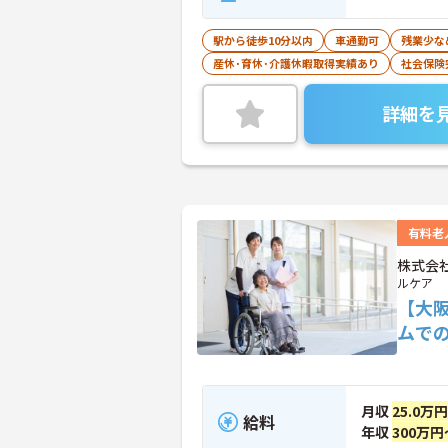
駅から徒歩10分以内
車通勤可
残業少な
産休･育休･介護休暇取得実績あり
社会保険
詳細を
有料老
株式会
ルケア
【大
ムで
月収
25.0万
給料
年収
300万円