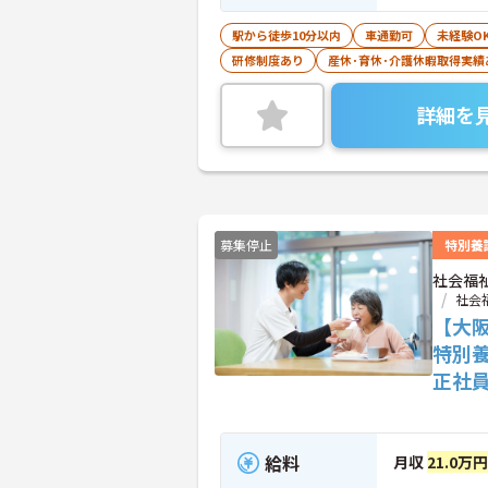
駅から徒歩10分以内
車通勤可
未経験O
研修制度あり
産休･育休･介護休暇取得実績
詳細を
募集停止
特別養
社会福
社会
【大
特別
正社
給料
月収
21.0万