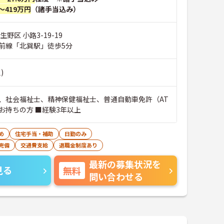
～419万円
（諸手当込み）
野区 小路3-19-19
前線「北巽駅」徒歩5分
)
、社会福祉士、精神保健福祉士、普通自動車免許（AT
お持ちの方 ■経験3年以上
め
住宅手当・補助
日勤のみ
完備
交通費支給
退職金制度あり
最新の募集状況を
見る
無料
問い合わせる