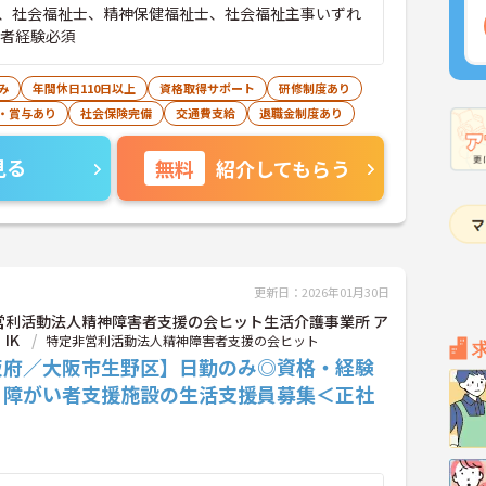
、社会福祉士、精神保健福祉士、社会福祉主事いずれ
理者経験必須
み
年間休日110日以上
資格取得サポート
研修制度あり
・賞与あり
社会保険完備
交通費支給
退職金制度あり
見る
無料
紹介してもらう
更新日：2026年01月30日
営利活動法人精神障害者支援の会ヒット生活介護事業所 ア
IK
特定非営利活動法人精神障害者支援の会ヒット
阪府／大阪市生野区】日勤のみ◎資格・経験
♪障がい者支援施設の生活支援員募集＜正社