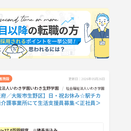
者施設
更新日：2026年05月26日
祉法人いわき学園いわき生野学園
社会福祉法人いわき学園
阪府／大阪市生野区】日・祝お休み☆駅チカ
活介護事業所にて生活支援員募集＜正社員＞
円～27.0万円
程度 ※諸手当込み