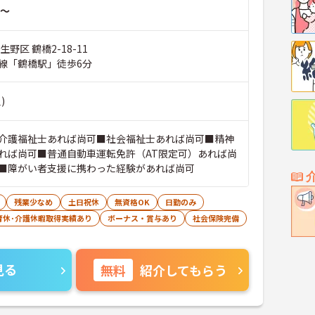
～
野区 鶴橋2-18-11
線「鶴橋駅」徒歩6分
)
介護福祉士あれば尚可■社会福祉士あれば尚可■精神
れば尚可■普通自動車運転免許（AT限定可）あれば尚
■障がい者支援に携わった経験があれば尚可
残業少なめ
土日祝休
無資格OK
日勤のみ
育休･介護休暇取得実績あり
ボーナス・賞与あり
社会保険完備
見る
無料
紹介してもらう