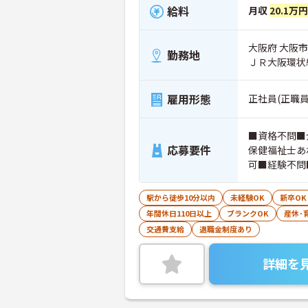
給料
月収
20.1万円
大阪府 大阪市生
勤務地
ＪＲ大阪環状
雇用形態
正社員(正職員
■資格不問■
応募要件
保健福祉士あ
可■経験不問
駅から徒歩10分以内
未経験OK
新卒OK
年間休日110日以上
ブランクOK
産休･
交通費支給
退職金制度あり
詳細を