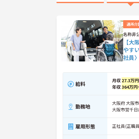
通所介
名称非
【大
やす
社員
月収
27.3万
給料
年収
364万円
大阪府 大阪
勤務地
大阪市営千日
雇用形態
正社員(正職員