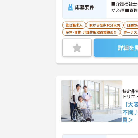
■介護福祉士
応募要件
か必須 ■管
管理職求人
駅から徒歩10分以内
日勤の
産休･育休･介護休暇取得実績あり
ボーナス
詳細を
特定非
トリエ・
【大
不問
員＞