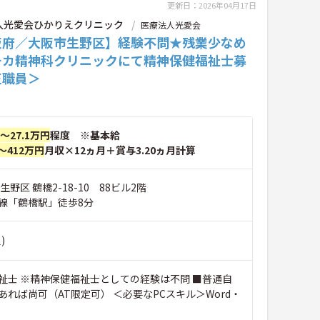
更新日：2026年04月17日
人光愛会ひかりえクリニック
医療法人光愛会
阪府／大阪市生野区】経験不問★残業少なめ
チカ精神科クリニックにて精神保健福祉士募
正職員＞
円～27.1万円
程度 ※基本給
～412万円
月収×12ヵ月＋賞与3.20ヵ月計算
野区 鶴橋2-18-10 88ビル2階
線「鶴橋駅」徒歩8分
)
祉士 ※精神保健福祉士としての経験は不問 ■普通自
あれば尚可（AT限定可） ＜必要なPCスキル＞Word・