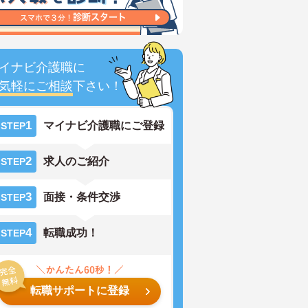
イナビ介護職に
気軽にご相談
下さい！
1
マイナビ介護職にご登録
STEP
2
求人のご紹介
STEP
3
面接・条件交渉
STEP
4
転職成功！
STEP
転職サポートに登録