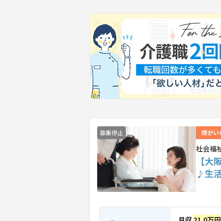
募集停止
障がい
社会福
【大
♪生
月収
21.0万