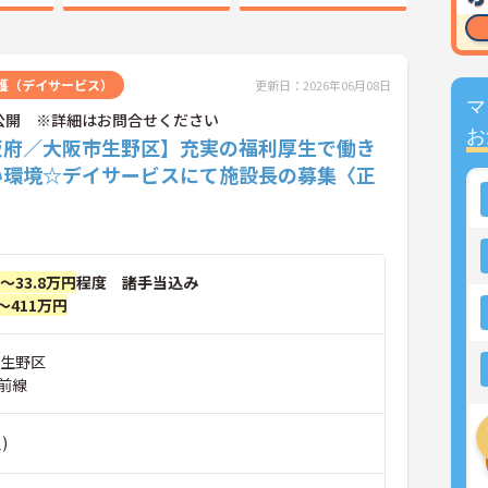
護（デイサービス）
更新日：2026年06月08日
マ
公開 ※詳細はお問合せください
お
阪府／大阪市生野区】充実の福利厚生で働き
い環境☆デイサービスにて施設長の募集〈正
〉
円～33.8万円
程度 諸手当込み
～411万円
市生野区
前線
)