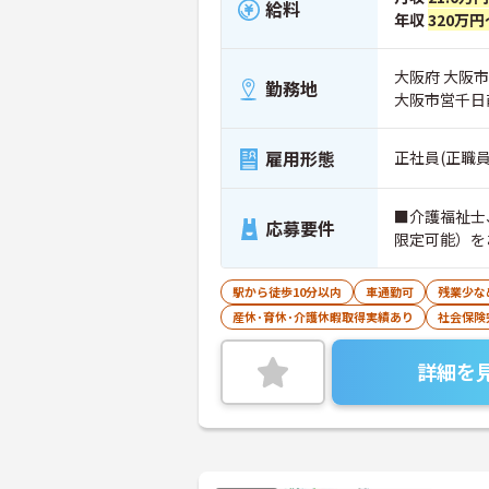
給料
年収
320万円
大阪府 大阪市生
勤務地
大阪市営千日
雇用形態
正社員(正職員
■介護福祉士
応募要件
限定可能）を
駅から徒歩10分以内
車通勤可
残業少な
産休･育休･介護休暇取得実績あり
社会保険
詳細を