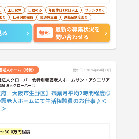
K
土日祝休
日勤のみ
年間休日110日以上
ブランクOK
あり
社会保険完備
交通費支給
退職金制度あり
最新の募集状況を
見る
無料
問い合わせる
護老人ホーム（特養）
更新日：2026年04月13日
祉法人クローバー会特別養護老人ホームサン・アクエリア
福祉法人クローバー会
阪府／大阪市生野区】残業月平均2時間程度◎
養護老人ホームにて生活相談員のお仕事♪＜
員＞
円～30.0万円
程度