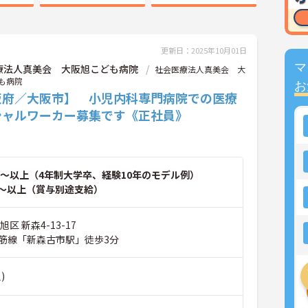
更新日：2025年10月01日
マ
療法人真美会 大阪旭こども病院
社会医療法人真美会 大
も病院
お
阪府／大阪市】 小児内科専門病院での医療
シャルワーカー募集です《正社員》
～以上（4年制大学卒、経験10年のモデル例）
～以上（賞与別途支給）
区 新森4-13-17
筋線「新森古市駅」徒歩3分
)