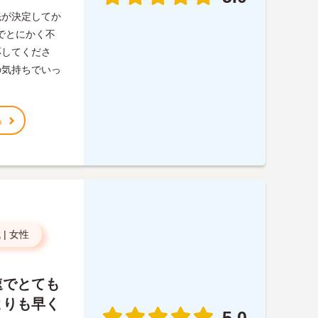
先が決定してか
でとにかく不
応してくださ
の気持ちでいっ
る
代
|
女性
速でとても
よりも早く
5.0