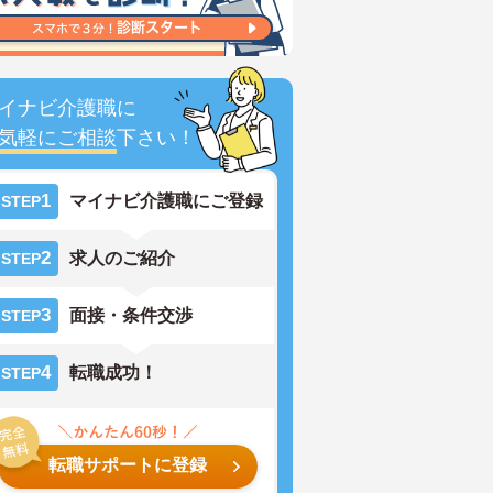
イナビ介護職に
気軽にご相談
下さい！
1
マイナビ介護職にご登録
STEP
2
求人のご紹介
STEP
3
面接・条件交渉
STEP
4
転職成功！
STEP
転職サポートに登録