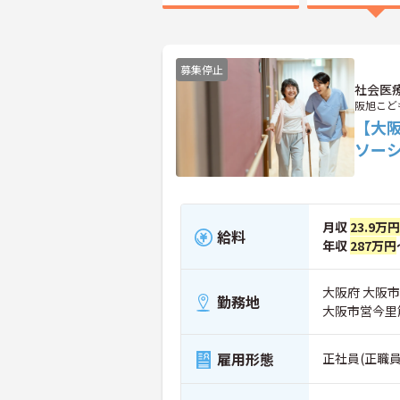
募集停止
社会医
阪旭こど
【大
ソー
月収
23.9万円
給料
年収
287万円
大阪府 大阪市旭
勤務地
大阪市営今里
雇用形態
正社員(正職員