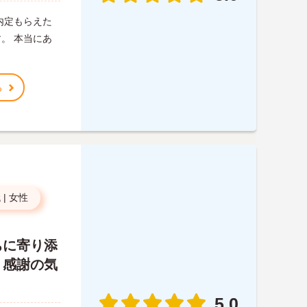
内定もらえた
。 本当にあ
る
代
|
女性
ちに寄り添
。感謝の気
5.0