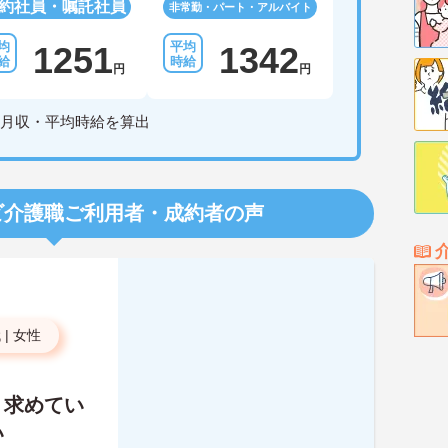
約社員・嘱託社員
非常勤・パート・アルバイト
1251
1342
円
円
月収・平均時給を算出
ビ介護職
ご利用者・成約者の声
代
|
女性
、求めてい
い