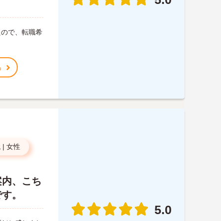
たので、転職希
る
代
|
女性
案内、こち
です。
5.0