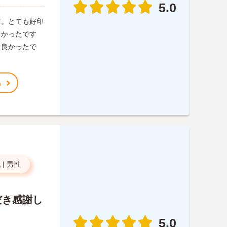
5.0
す。とても好印
しかったです
も良かったで
る
代
|
男性
だき感謝し
5.0