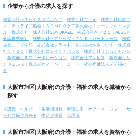
企業から介護の求人を探す
株式会社ベネッセスタイルケア
株式会社ツクイ
株式会社日本ア
メニティライフ協会
ＳＯＭＰＯケア株式会社
ソーシャルインク
ルー株式会社
株式会社SOYOKAZE
株式会社ケア２１
ALSOK
介護株式会社
株式会社ケアリッツ・アンド・パートナーズ
株式
会社ニチイ学館
株式会社ソラスト
株式会社やさしい手
株式会
社ケア２１
株式会社ニチイケアパレス
株式会社サンガジャパン
株式会社川島コーポレーション
株式会社アンビス
株式会社サ
ンウェルズ
株式会社スーパー・コート
社会福祉法人ノテ福祉
会
大阪市旭区(大阪府)の介護・福祉の求人を職種から
探す
介護職・ヘルパー
生活相談員
看護助手
ケアマネージャー
サ
ービス提供責任者
生活支援員
管理者
大阪市旭区(大阪府)の介護・福祉の求人を資格から