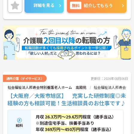
方はお気軽にお問い合わせください。
詳細を見る
無料
紹介してもらう
通所介護（デイサービス）
更新日：2026年08月06日
社会福祉法人邦寿会特別養護老人ホーム 高殿苑
社会福祉法人邦寿会
【大阪府／大阪市旭区】 充実した研修制度◎未
経験の方も相談可能！生活相談員のお仕事です♪
月収
26.3万円～29.6万円
程度（諸手当込）
※別途住宅手当、扶養手当あり
給料
年収
369万円～450万円
程度（諸手当込）