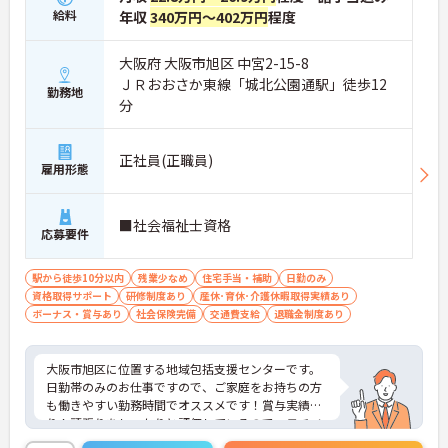
給料
年収
340万円～402万円
程度
大阪府 大阪市旭区 中宮2-15-8
ＪＲおおさか東線「城北公園通駅」徒歩12
勤務地
分
正社員(正職員)
雇用形態
■社会福祉士資格
応募要件
駅から徒歩10分以内
残業少なめ
住宅手当・補助
日勤のみ
資格取得サポート
研修制度あり
産休･育休･介護休暇取得実績あり
ボーナス・賞与あり
社会保険完備
交通費支給
退職金制度あり
大阪市旭区に位置する地域包括支援センターです。
日勤帯のみのお仕事ですので、ご家庭をお持ちの方
も働きやすい勤務時間でオススメです！賞与実績あ
り！頑張りをしっかりと評価しているので、モチベ
ーションを保ちやすい環境です。ご興味をお持ちの