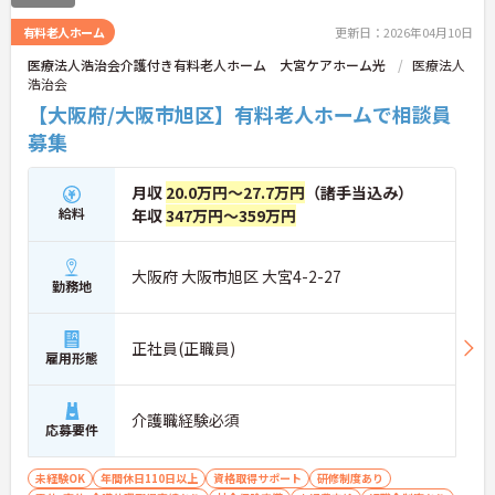
有料老人ホーム
更新日：2026年04月10日
医療法人浩治会介護付き有料老人ホーム 大宮ケアホーム光
医療法人
浩治会
【大阪府/大阪市旭区】有料老人ホームで相談員
募集
月収
20.0万円～27.7万円
（諸手当込み）
給料
年収
347万円～359万円
大阪府 大阪市旭区 大宮4-2-27
勤務地
正社員(正職員)
雇用形態
介護職経験必須
応募要件
未経験OK
年間休日110日以上
資格取得サポート
研修制度あり