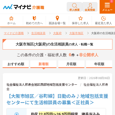
0
0
求人検索
会員登録
メニュー
ホーム
初めての方へ
面談会場一覧
保存した求人
最近見た求人
マイナビ介護職
生活相談員
大阪府
大阪市旭区
大阪府の生活相談
大阪市旭区(大阪府)の生活相談員
の求人・転職一覧
6
この条件の介護・福祉求人数
非公開求人
件 ＋
おすすめ順
新着順
月収順
年収順
更新日：2026年08月06日
社会福祉法人邦寿会旭区西部地域包括支援センター
社会福祉法人邦寿
会
【大阪市旭区／谷町線】日勤のみ♪地域包括支援
センターにて生活相談員の募集＜正社員＞
月収
22.8万円～26.9万円
程度 諸手当込み