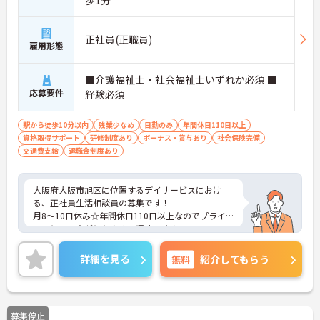
歩1分
正社員(正職員)
雇用形態
■介護福祉士・社会福祉士いずれか必須 ■
応募要件
経験必須
駅から徒歩10分以内
残業少なめ
日勤のみ
年間休日110日以上
資格取得サポート
研修制度あり
ボーナス・賞与あり
社会保険完備
交通費支給
退職金制度あり
大阪府大阪市旭区に位置するデイサービスにおけ
る、正社員生活相談員の募集です！
月8～10日休み☆年間休日110日以上なのでプライベ
ートとの両立がとりやすい環境です♪
ご興味ある方には、面接対策ポイントなど、さらに
詳細をお話しいたしますのでお気軽にご相談くださ
詳細を見る
無料
紹介してもらう
い。
募集停止