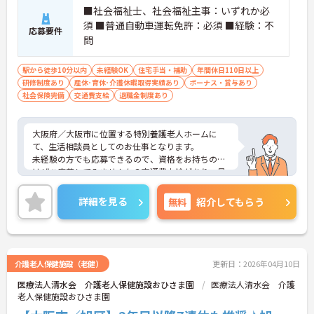
■社会福祉士、社会福祉主事：いずれか必
須 ■普通自動車運転免許：必須 ■経験：不
応募要件
問
駅から徒歩10分以内
未経験OK
住宅手当・補助
年間休日110日以上
研修制度あり
産休･育休･介護休暇取得実績あり
ボーナス・賞与あり
社会保険完備
交通費支給
退職金制度あり
大阪府／大阪市に位置する特別養護老人ホームに
て、生活相談員としてのお仕事となります。
未経験の方でも応募できるので、資格をお持ちの方
はぜひ応募してみませんか？交通費支給があり、最
寄駅から徒歩8分程度なので、通勤の心配はいりま
せん！
詳細を見る
無料
紹介してもらう
ご興味ある方は面接ポイントをお伝えしますので、
お気軽にお問い合わせください♪
介護老人保健施設（老健）
更新日：2026年04月10日
医療法人清水会 介護老人保健施設おひさま園
医療法人清水会 介護
老人保健施設おひさま園