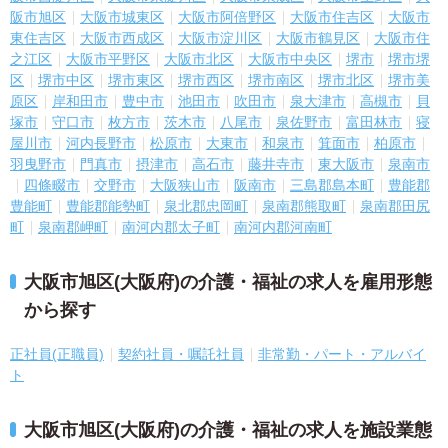
阪市旭区
大阪市城東区
大阪市阿倍野区
大阪市住吉区
大阪市
東住吉区
大阪市西成区
大阪市淀川区
大阪市鶴見区
大阪市住
之江区
大阪市平野区
大阪市北区
大阪市中央区
堺市
堺市堺
区
堺市中区
堺市東区
堺市西区
堺市南区
堺市北区
堺市美
原区
岸和田市
豊中市
池田市
吹田市
泉大津市
高槻市
貝
塚市
守口市
枚方市
茨木市
八尾市
泉佐野市
富田林市
寝
屋川市
河内長野市
松原市
大東市
和泉市
箕面市
柏原市
羽曳野市
門真市
摂津市
高石市
藤井寺市
東大阪市
泉南市
四條畷市
交野市
大阪狭山市
阪南市
三島郡島本町
豊能郡
豊能町
豊能郡能勢町
泉北郡忠岡町
泉南郡熊取町
泉南郡田尻
町
泉南郡岬町
南河内郡太子町
南河内郡河南町
大阪市旭区(大阪府)の介護・福祉の求人を雇用形態
から探す
正社員(正職員)
契約社員・嘱託社員
非常勤・パート・アルバイ
ト
大阪市旭区(大阪府)の介護・福祉の求人を施設業態