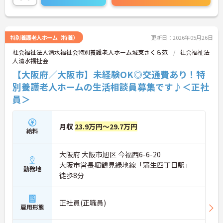
分。大阪市内はもちろん周辺地域からのアクセスも
◎研修制度充実の、働きやすい施設、法人です。
いろいろな資格・経験よりもやる気とエネルギーに
溢れた方を募集中☆
特別養護老人ホーム（特養）
更新日：2026年05月26日
未経験の方には丁寧な教育・研修でフォローしてい
社会福祉法人清水福祉会特別養護老人ホーム城東さくら苑
社会福祉法
ただけるので安心して就業いただけます♪
人清水福祉会
ご興味がある方は是非一度マイナビまでお問合せく
ださい！！
【大阪府／大阪市】未経験OK◎交通費あり！特
別養護老人ホームの生活相談員募集です♪＜正社
員＞
月収
23.9万円～29.7万円
給料
大阪府 大阪市旭区 今福西6-6-20
大阪市営長堀鶴見緑地線「蒲生四丁目駅」
勤務地
徒歩8分
正社員(正職員)
雇用形態