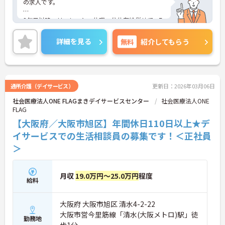
の求人です。
2年目以降、リフレッシュ休暇・公休有給併せて、7
連休も推奨もされており、オンオフのメリハリ付け
て余暇も楽しむことができます★
詳細を見る
無料
紹介してもらう
ご興味のある方は、マイナビ介護士まで、ご応募お
待ちしております♪
通所介護（デイサービス）
更新日：2026年03月06日
社会医療法人ONE FLAGまきデイサービスセンター
社会医療法人ONE
FLAG
【大阪府／大阪市旭区】年間休日110日以上★デ
イサービスでの生活相談員の募集です！＜正社員
＞
月収
19.0万円～25.0万円
程度
給料
大阪府 大阪市旭区 清水4-2-22
大阪市営今里筋線「清水(大阪メトロ)駅」徒
勤務地