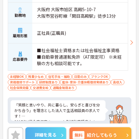
大阪府 大阪市旭区 高殿5-10-7
勤務地
大阪市営谷町線「関目高殿駅」徒歩13分
正社員(正職員)
雇用形態
■社会福祉士資格または社会福祉主事資格
■自動車普通運転免許（AT限定可） ※未経
応募要件
験の方も相談可能です。
未経験OK
残業少なめ
住宅手当・補助
日勤のみ
ブランクOK
資格取得サポート
研修制度あり
産休･育休･介護休暇取得実績あり
高収入
社会保険完備
交通費支給
退職金制度あり
「笑顔と思いやり、共に暮らし、安らぎと喜びを分
かち合う」を理念とした法人で生活相談員の求人で
す！
2017年4月全室個室のユニット型特別養護老人ホー
ムにリニューアル。
大阪メトロ地下鉄谷町線 関目高殿駅より徒歩約13
詳細を見る
無料
紹介してもらう
分・ＪＲおおさか東線城北公園通駅より徒歩約15