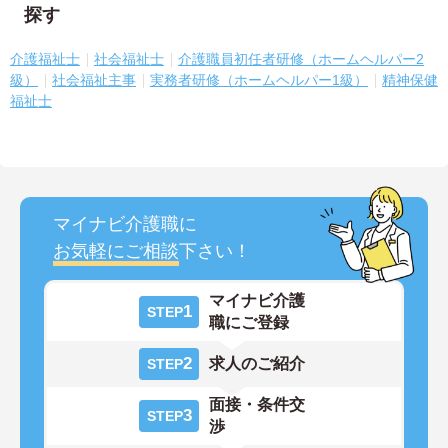
探す
介護福祉士
社会福祉士
介護職員初任者研修（ホームヘルパー2
級）
社会福祉主事
実務者研修（ホームヘルパー1級）
精神保健
福祉士
マイナビ介護職に
お気軽にご相談
下さい！
マイナビ介護
1
STEP
職にご登録
2
求人のご紹介
STEP
面接・条件交
3
STEP
渉