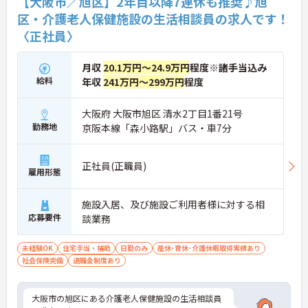
【大阪市／旭区】2年目以降7連休も推奨♪旭
区・介護老人保健施設の生活相談員の求人です！
〈正社員〉
月収
20.1万円～24.9万円
程度※諸手当込み
給料
年収
241万円～299万円
程度
大阪府 大阪市旭区 清水2丁目1番21号
勤務地
京阪本線「森小路駅」バス・車7分
正社員(正職員)
雇用形態
施設入居、及び施設ご利用者様に対する相
応募要件
談業務
未経験OK
住宅手当・補助
日勤のみ
産休･育休･介護休暇取得実績あり
社会保険完備
退職金制度あり
大阪市の旭区にある介護老人保健施設の生活相談員