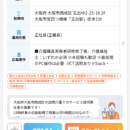
大阪府 大阪市西成区 玉出中2-15-16 2F
勤務地
大阪市営四つ橋線「玉出駅」徒歩1分
正社員(正職員)
雇用形態
■介護職員実務者研修修了者、介護福祉
士：いずれか必須 ※未経験も歓迎 ※最低限
応募要件
のPC操作は必要（ICT活用あり※Slack・PC
操作）
駅から徒歩10分以内
残業少なめ
日勤のみ
資格取得サポート
研修制度あり
産休･育休･介護休暇取得実績あり
ボーナス・賞与あり
社会保険完備
交通費支給
大阪府大阪市西成区の訪問介護でのサービス提供責
任者の募集です！
18時終業の日勤勤務で残業は月5時間以内なので、
プライベートの時間を大切にできます◎研修制度も
あり、働きながらスキルアップが目指せます！最寄
り駅から徒歩1分と好立地なのも嬉しいポイントで