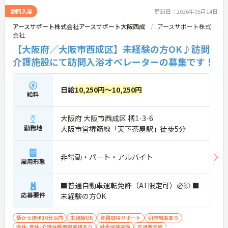
訪問入浴
更新日：2026年05月14日
アースサポート株式会社アースサポート大阪西成
アースサポート株式
会社
【大阪府／大阪市西成区】未経験の方OK♪訪問
介護施設にて訪問入浴オペレーターの募集です！
日給
10,250円～10,250円
給料
大阪府 大阪市西成区 橘1-3-6
勤務地
大阪市営堺筋線「天下茶屋駅」徒歩5分
非常勤・パート・アルバイト
雇用形態
■普通自動車運転免許（AT限定可）必須 ■
応募要件
未経験の方OK
駅から徒歩10分以内
未経験OK
資格取得サポート
研修制度あり
産休･育休･介護休暇取得実績あり
社会保険完備
交通費支給