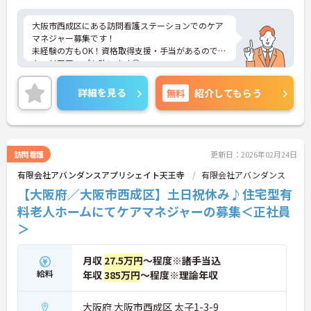
大阪市西成区にある訪問看護ステーションでのケア
マネジャー募集です！
未経験の方もOK！資格取得支援・手当があるので、
キャリアアップも叶います◎
土日祝休みのため、しっかり休めます！
ご興味ある方には、面接対策ポイントなど、詳細を
詳細を見る
無料
紹介してもらう
お話しいたしますのでお気軽にご相談ください。
訪問看護
更新日：2026年02月24日
有限会社アバンダンスアプリシェイト天王寺
有限会社アバンダンス
【大阪府／大阪市西成区】土日祝休み♪住宅型有
料老人ホームにてケアマネジャーの募集＜正社員
＞
月収
27.5万円
～程度※諸手当込
給料
年収
385万円
～程度※理論年収
大阪府 大阪市西成区 太子1-3-9