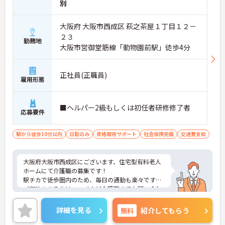
別
大阪府 大阪市西成区 萩之茶屋１丁目１２－
２３
勤務地
大阪市営御堂筋線「動物園前駅」徒歩4分
正社員(正職員)
雇用形態
■ヘルパー2級もしくは初任者研修修了者
応募要件
駅から徒歩10分以内
日勤のみ
資格取得サポート
社会保険完備
交通費支給
大阪府大阪市西成区にございます、住宅型有料老人
ホームにて介護職の募集です！
駅チカで徒歩圏内のため、毎日の通勤も楽々です♪
ご興味のある方は、マイナビ介護職までお問い合わ
せください。
詳細を見る
無料
紹介してもらう