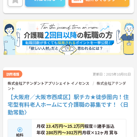
訪問看護
更新日：2025年10月01日
株式会社アテンダントアプリシェイト イノセンス
株式会社アテンダ
ント
【大阪府／大阪市西成区】駅チカ★徒歩圏内！住
宅型有料老人ホームにて介護職の募集です！〈日
勤常勤〉
月収
23.4万円～25.2万円
程度※諸手当込
年収
280万円～302万円
月収×12ヶ月 賞与
給料