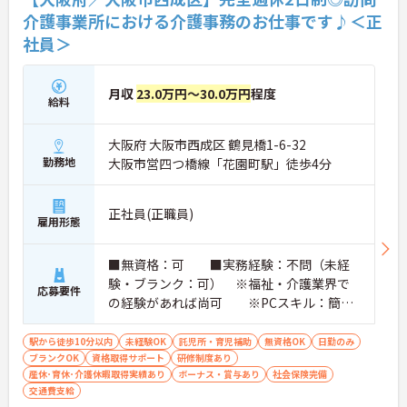
人間関係のしがらみや派閥がなく、とても働きやす
介護事業所における介護事務のお仕事です♪＜正
いのが特徴です。ネイルもOKで、自分らしさを大切
社員＞
にしながら働けます。
月収
23.0万円～30.0万円
程度
給料
大阪府 大阪市西成区 鶴見橋1-6-32
勤務地
大阪市営四つ橋線「花園町駅」徒歩4分
正社員(正職員)
雇用形態
■無資格：可 ■実務経験：不問（未経
験・ブランク：可） ※福祉・介護業界で
応募要件
の経験があれば尚可 ※PCスキル：簡単
なPCスキル
駅から徒歩10分以内
未経験OK
託児所・育児補助
無資格OK
日勤のみ
ブランクOK
資格取得サポート
研修制度あり
産休･育休･介護休暇取得実績あり
ボーナス・賞与あり
社会保険完備
交通費支給