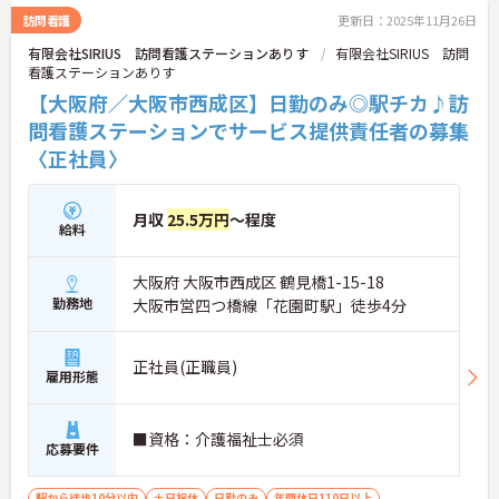
訪問看護
更新日：2025年11月26日
有限会社SIRIUS 訪問看護ステーションありす
有限会社SIRIUS 訪問
看護ステーションありす
【大阪府／大阪市西成区】日勤のみ◎駅チカ♪訪
問看護ステーションでサービス提供責任者の募集
〈正社員〉
月収
25.5万円
～程度
給料
大阪府 大阪市西成区 鶴見橋1-15-18
勤務地
大阪市営四つ橋線「花園町駅」徒歩4分
正社員(正職員)
雇用形態
■資格：介護福祉士必須
応募要件
駅から徒歩10分以内
土日祝休
日勤のみ
年間休日110日以上