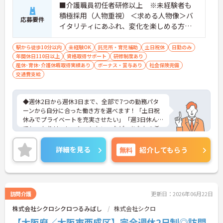
■介護職員初任者研修以上 ※未経験者も
積極採用（人物重視） ＜求める人物像＞バ
応募要件
イタリティにあふれ、変化を楽しめる方、I
CTに抵抗がない方、周囲をも明るくでき、
利用者本位で動ける方
駅から徒歩10分以内
未経験OK
託児所・育児補助
土日祝休
日勤のみ
年間休日110日以上
資格取得サポート
研修制度あり
産休･育休･介護休暇取得実績あり
ボーナス・賞与あり
社会保険完備
交通費支給
◆週休2日から週休3日まで、全部で7つの勤務パタ
ーンから自分に合った働き方を選べます！「土日祝
休みでプライベートを充実させたい」「週3日休ん
でしっかりリフレッシュしたい」など、あなたの希
望に寄り添います。有給休暇も希望通りに取りやす
く、時短勤務の相談も可能です。自分らしいペース
詳細を見る
無料
紹介してもらう
で、無理なく長く続けられる環境が整っています。
◆資格取得や研修を会社負担でサポートします！講
習日は勤務扱いとなり、合格時には嬉しいお祝い金
も支給されます。ヘルパーからサービス提供責任
者、ケアマネ、管理者などへのキャリアパスも豊富
訪問介護
更新日：2026年06月22日
で、成長意欲のある方は短期間でのステップアップ
株式会社シクロシクロつるみばし
株式会社シクロ
も夢ではありません。
◆訪問型で利用者様と1対1で向き合うため、職場の
【大阪府／大阪市西成区】完全週休2日制◎訪問