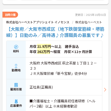
訪問介護
更新日：2025年10月01日
株式会社ハーベストアプリシェイト イノセンス
株式会社ハーベスト
【大阪府／大阪市西成区（地下鉄御堂筋線・堺筋
線）】日勤のみ／高待遇♪介護職員の募集です♪
月収
21.9万円
～以上 諸手当込
給料
年収
262万円
～程度 月収×12ヶ月計算
大阪府 大阪市西成区 萩之茶屋１丁目１２－
２３
勤務地
ＪＲ大阪環状線「新今宮駅」徒歩4分
正社員(正職員)
雇用形態
■介護福祉士・介護職員初任者研修（ヘル
応募要件
パー2級）以上 ※未経験者歓迎