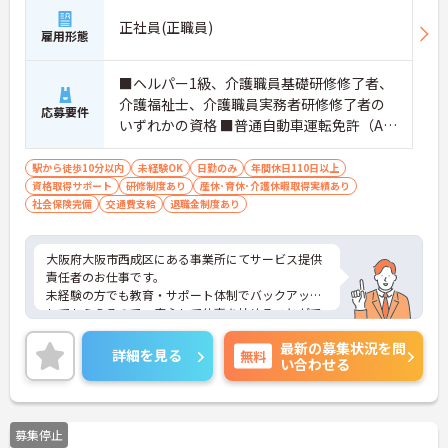
正社員(正職員)
雇用形態
■ヘルパー1級、介護職員基礎研修修了者、
介護福祉士、介護職員実務者研修修了者の
応募要件
いずれかの資格 ■普通自動車運転免許（AT
限定可）あれば尚可 ■簡単なＰＣスキル
（ワード・エクセルなど） ■未経験の方OK
駅から徒歩10分以内
未経験OK
日勤のみ
年間休日110日以上
資格取得サポート
研修制度あり
産休･育休･介護休暇取得実績あり
社会保険完備
交通費支給
退職金制度あり
大阪府大阪市西成区にある事業所にてサービス提供
責任者のお仕事です。
未経験の方でも教育・サポート体制でバックアップ
してもらえるので、安心して仕事を始めることがで
きます！
最新の募集状況を問
ご興味ある方には、面接対策ポイントなど、さらに
詳細を見る
無料
い合わせる
詳細をお話しいたしますのでお気軽にご相談くださ
い。
募集停止