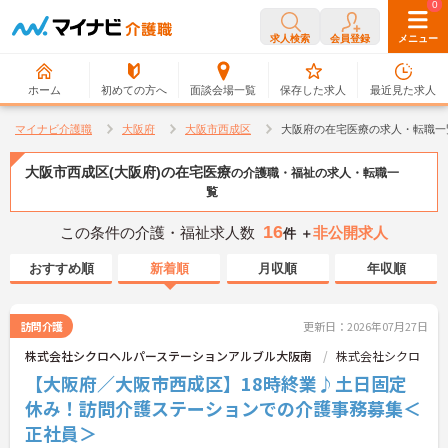
0
0
求人検索
会員登録
メニュー
ホーム
初めての方へ
面談会場一覧
保存した求人
最近見た求人
マイナビ介護職
大阪府
大阪市西成区
大阪府の在宅医療の求人・転職一
大阪市西成区(大阪府)の在宅医療
の介護職・福祉の求人・転職一
覧
16
この条件の介護・福祉求人数
非公開求人
件 ＋
おすすめ順
新着順
月収順
年収順
訪問介護
更新日：2026年07月27日
株式会社シクロヘルパーステーションアルブル大阪南
株式会社シクロ
【大阪府／大阪市西成区】18時終業♪土日固定
休み！訪問介護ステーションでの介護事務募集＜
正社員＞