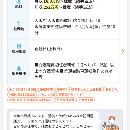
月収
18.0万円
～程度（諸手当込）
給料
年収
252万円
～程度（諸手当込）
大阪府 大阪市西成区 鶴見橋1-15-18
阪堺電気軌道阪堺線「今池(大阪)駅」徒歩10
勤務地
分
正社員(正職員)
雇用形態
■介護職員初任者研修（旧ヘルパー2級）以
上の介護資格 ■普通自動車運転免許あれば
応募要件
尚可
駅から徒歩10分以内
未経験OK
新卒OK
残業少なめ
土日祝休
日勤のみ
年間休日110日以上
ブランクOK
資格取得サポート
産休･育休･介護休暇取得実績あり
社会保険完備
交通費支給
大阪市西成区にある、活気と笑顔のあふれた訪問看
護ステーションで介護職の求人です！
日勤のお仕事で、残業もほとんどなく、仕事と子育