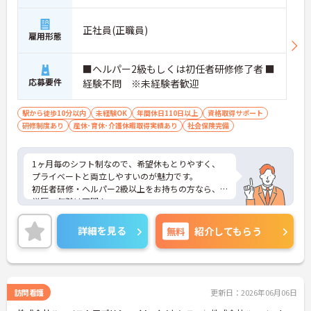
正社員(正職員)
雇用形態
■ヘルパー2級もしくは初任者研修修了者 ■
応募要件
経験不問 ※未経験者歓迎
駅から徒歩10分以内
未経験OK
年間休日110日以上
資格取得サポート
研修制度あり
産休･育休･介護休暇取得実績あり
社会保険完備
1ヶ月毎のシフト制なので、希望休もとりやすく、
プライベートと両立しやすいのが魅力です。
初任者研修・ヘルパー2級以上をお持ちの方なら、
学歴・年齢は不問！
丁寧な研修とフォロー体制で、経験に関わらず安心
してスタートできます。
詳細を見る
無料
紹介してもらう
ご興味がある方は是非一度マイナビまでお問い合わ
せください。さらに詳細などお伝えします
訪問看護
更新日：2026年06月06日