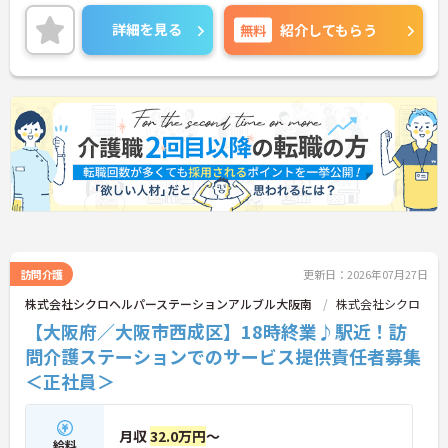
なっております◎最寄り駅から徒歩1分と好立地！
通勤しやすいのも嬉しいポイントです♪
詳細を見る
無料
紹介してもらう
＜業界トップレベルの高水準な給与・賞与＞賞与は
年2回の基本ボーナスに加え、業績と評価に応じた
決算賞与（最大年3回）があり、合わせて最大年5回
の支給実績があります。スタッフの頑張りをしっか
り収入で還元する安心の待遇です。
＜ICT活用と充実の福利厚生で働きやすさ抜群＞Slac
k等のICTを全面導入し、面倒な紙の事務作業を削
減。さらに、当日予約OKの頼れる託児所や、有給休
暇の取得しやすい環境があり、ネイルOKなど、自分
らしく柔軟に働ける環境が整っています。
＜費用負担なし！手厚い資格取得・キャリアアップ
支援＞ケアマネや管理者などの資格取得にかかる費
用は会社が負担し、指定の講習日は「勤務扱い」に
なります。合格時にはお祝い金もあり、未経験から
訪問介護
更新日：2026年07月27日
でも働きながら負担なくステップアップを目指せま
株式会社シクロヘルパーステーションアルブル大阪南
株式会社シクロ
す。（会社が認めたものに限る）
【大阪府／大阪市西成区】18時終業♪駅近！訪
問介護ステーションでのサービス提供責任者募集
＜正社員＞
月収
32.0万円
～
給料