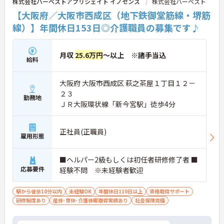
株式会社ハーベストアプリシェイト イノセンス
株式会社ハーベスト
【大阪府／大阪市西成区（地下鉄御堂筋線・堺筋
線）】年間休日153日◎介護職員の募集です♪
月収
25.6万円
～以上 ※諸手当込
給料
大阪府 大阪市西成区 萩之茶屋１丁目１２－
２３
勤務地
ＪＲ大阪環状線「新今宮駅」徒歩4分
正社員(正職員)
雇用形態
■ヘルパー2級もしくは初任者研修修了者 ■
応募要件
経験不問 ※未経験者歓迎
駅から徒歩10分以内
未経験OK
年間休日110日以上
資格取得サポート
研修制度あり
産休･育休･介護休暇取得実績あり
社会保険完備