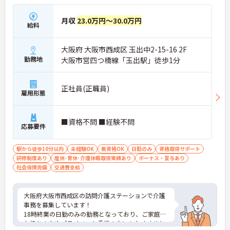
月収
23.0万円～30.0万円
給料
大阪府 大阪市西成区 玉出中2-15-16 2F
勤務地
大阪市営四つ橋線「玉出駅」徒歩1分
正社員(正職員)
雇用形態
■資格不問 ■経験不問
応募要件
駅から徒歩10分以内
未経験OK
無資格OK
日勤のみ
資格取得サポート
研修制度あり
産休･育休･介護休暇取得実績あり
ボーナス・賞与あり
社会保険完備
交通費支給
大阪府大阪市西成区の訪問介護ステーションで介護
事務を募集しています！
18時終業の日勤のみの勤務となっており、ご家庭を
お持ちの方やプライベート重視の方にもおすすめと