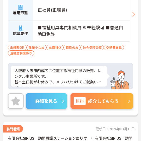
正社員(正職員)
雇用形態
■福祉用具専門相談員 ※未経験可 ■普通自
応募要件
動車免許
未経験OK
残業少なめ
土日祝休
日勤のみ
社会保険完備
交通費支給
退職金制度あり
大阪府大阪市西成区に位置する福祉用具の販売、レ
ンタル事業所です。
基本土日祝がお休みで、メリハリつけてご就業いた
だけます。
未経験の方もチャレンジいただけ、働きやすい環境
です。
詳細を見る
無料
紹介してもらう
ご興味のある方には、面接対策ポイントなど、さら
に詳細をお話しいたしますのでお気軽にご相談くだ
さい！
訪問看護
更新日：2026年03月16日
有限会社SIRIUS 訪問看護ステーションありす
有限会社SIRIUS 訪問