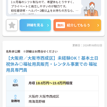
1ヶ月毎のシフト制なので、希望休もとりやすく、
プライベートと両立しやすいのが魅力です。
初任者研修・ヘルパー2級以上をお持ちの方なら、
学歴・年齢は不問！
丁寧な研修とフォロー体制で、経験に関わらず安心
してスタートできます。
詳細を見る
無料
紹介してもらう
ご興味がある方は是非一度マイナビまでお問い合わ
せください。さらに詳細などお伝えします
更新日：2026年06月02日
名称非公開 ※詳細はお問合せください
【大阪府／大阪市西成区】未経験OK！基本土日
祝休み◎福祉用具販売・レンタル事業での 福祉
用具専門員
月収
18.0万円～23.0万円
程度
給料
大阪府 大阪市西成区
勤務地
南海高野線