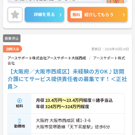
てが両立できる環境が整っているので、
小さなお子様がいらっしゃる方も安心して勤務いた
だけます！
詳細を見る
無料
紹介してもらう
また、各線最寄り駅より徒歩圏内とアクセス抜群
で、日々の通勤も楽々です♪
経験は問いません！資格を取ったばかりの方、ブラ
ンクがある方、未経験の方でもOK！
募集停止
ご興味がある方は是非一度マイナビまでお問合せく
ださい！
訪問入浴
更新日：2026年05月14日
アースサポート株式会社アースサポート大阪西成
アースサポート株式
会社
【大阪府／大阪市西成区】未経験の方OK♪訪問
介護にてサービス提供責任者の募集です！＜正社
員＞
月収
23.4万円～23.4万円
程度※諸手当込
給料
年収
324万円～324万円
程度
大阪府 大阪市西成区 橘1-3-6
勤務地
大阪市営堺筋線「天下茶屋駅」徒歩6分