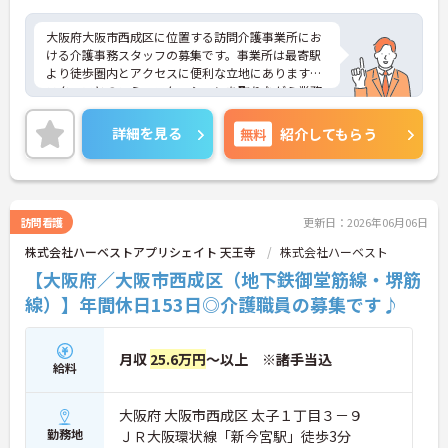
大阪府大阪市西成区に位置する訪問介護事業所にお
ける介護事務スタッフの募集です。事業所は最寄駅
より徒歩圏内とアクセスに便利な立地にあります。
スタッフとのコミュニケーションを取りながら業務
を行っていただきます。完全週休2日制＆土日はお休
みなので、プライベートとのメリハリのある働き方
詳細を見る
無料
紹介してもらう
が可能です。
＜業界トップレベルの高水準な給与・賞与＞賞与は
年2回の基本ボーナスに加え、業績と評価に応じた
決算賞与（最大年3回）があり、合わせて最大年5回
の支給実績があります。スタッフの頑張りをしっか
訪問看護
更新日：2026年06月06日
り収入で還元する安心の待遇です。
株式会社ハーベストアプリシェイト 天王寺
株式会社ハーベスト
＜ICT活用と充実の福利厚生で働きやすさ抜群＞Slac
k等のICTを全面導入し、面倒な紙の事務作業を削
【大阪府／大阪市西成区（地下鉄御堂筋線・堺筋
減。さらに、当日予約OKの頼れる託児所や、有給休
線）】年間休日153日◎介護職員の募集です♪
暇の取得しやすい環境があり、ネイルOKなど、自分
らしく柔軟に働ける環境が整っています。
＜費用負担なし！手厚い資格取得・キャリアアップ
月収
25.6万円
～以上 ※諸手当込
支援＞ケアマネや管理者などの資格取得にかかる費
給料
用は会社が負担し、指定の講習日は「勤務扱い」に
なります。合格時にはお祝い金もあり、未経験から
大阪府 大阪市西成区 太子１丁目３－９
でも働きながら負担なくステップアップを目指せま
す。（会社が認めたものに限る）
勤務地
ＪＲ大阪環状線「新今宮駅」徒歩3分