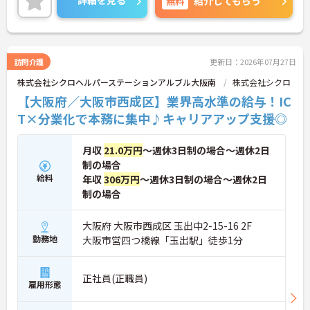
詳細を見る
無料
紹介してもらう
す♪
＜業界トップレベルの高水準な給与・賞与＞賞与は
年2回の基本ボーナスに加え、業績と評価に応じた
決算賞与（最大年3回）があり、合わせて最大年5回
の支給実績があります。スタッフの頑張りをしっか
訪問介護
更新日：2026年07月27日
り収入で還元する安心の待遇です。
株式会社シクロヘルパーステーションアルブル大阪南
株式会社シクロ
＜ICT活用と充実の福利厚生で働きやすさ抜群＞Slac
k等のICTを全面導入し、面倒な紙の事務作業を削
【大阪府／大阪市西成区】業界高水準の給与！IC
減。さらに、当日予約OKの頼れる託児所や、有給休
T×分業化で本務に集中♪キャリアアップ支援◎
暇の取得しやすい環境があり、ネイルOKなど、自分
らしく柔軟に働ける環境が整っています。
＜費用負担なし！手厚い資格取得・キャリアアップ
月収
21.0万円
～週休3日制の場合～週休2日
支援＞ケアマネや管理者などの資格取得にかかる費
制の場合
用は会社が負担し、指定の講習日は「勤務扱い」に
給料
年収
306万円
～週休3日制の場合～週休2日
なります。合格時にはお祝い金もあり、未経験から
制の場合
でも働きながら負担なくステップアップを目指せま
す。（会社が認めたものに限る）
大阪府 大阪市西成区 玉出中2-15-16 2F
勤務地
大阪市営四つ橋線「玉出駅」徒歩1分
正社員(正職員)
雇用形態