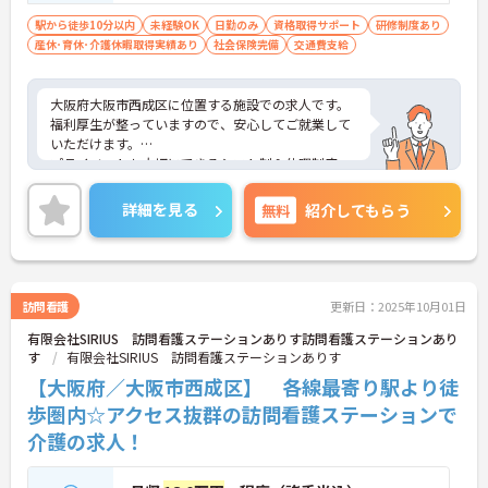
駅から徒歩10分以内
未経験OK
日勤のみ
資格取得サポート
研修制度あり
産休･育休･介護休暇取得実績あり
社会保険完備
交通費支給
大阪府大阪市西成区に位置する施設での求人です。
福利厚生が整っていますので、安心してご就業して
いただけます。
プライベートも大切にできるシフト制＆休暇制度
有！無理なく長く働けます。
丁寧な研修とフォロー体制で、経験に関わらず安心
詳細を見る
無料
紹介してもらう
してスタートできます。
ご興味のある方には、面接対策ポイントなど、さら
に詳細をお話しいたしますので、お気軽にご相談く
ださい。
訪問看護
更新日：2025年10月01日
有限会社SIRIUS 訪問看護ステーションありす訪問看護ステーションあり
す
有限会社SIRIUS 訪問看護ステーションありす
【大阪府／大阪市西成区】 各線最寄り駅より徒
歩圏内☆アクセス抜群の訪問看護ステーションで
介護の求人！