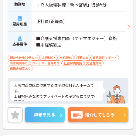
勤務地
ＪＲ大阪環状線「新今宮駅」徒歩5分
正社員(正職員)
雇用形態
■介護支援専門員（ケアマネジャー）資格
応募要件
■未経験歓迎
駅から徒歩10分以内
未経験OK
土日祝休
日勤のみ
資格取得サポート
研修制度あり
ボーナス・賞与あり
社会保険完備
交通費支給
退職金制度あり
大阪市西成区に位置する住宅型有料老人ホームで
す。
土日祝休みなのでプライベートの予定も立てやすい
環境です。
研修制度やフォロー体制もしっかりとあるので、未
経験の方も安心です。
詳細を見る
無料
紹介してもらう
ご興味をお持ちの方はお気軽にお問い合わせくださ
い。