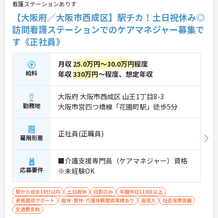
看護ステーションありす
【大阪府／大阪市西成区】駅チカ！土日祝休み◎
訪問看護ステーションでのケアマネジャー募集で
す《正社員》
月収
25.0万円～30.0万円
程度
給料
年収
330万円
～程度、想定年収
大阪府 大阪市西成区 山王1丁目8-3
勤務地
大阪市営四つ橋線「花園町駅」徒歩5分
正社員(正職員)
雇用形態
■介護支援専門員（ケアマネジャー）資格
応募要件
※未経験OK
駅から徒歩10分以内
土日祝休
日勤のみ
年間休日110日以上
資格取得サポート
産休･育休･介護休暇取得実績あり
高収入
社会保険完備
交通費支給