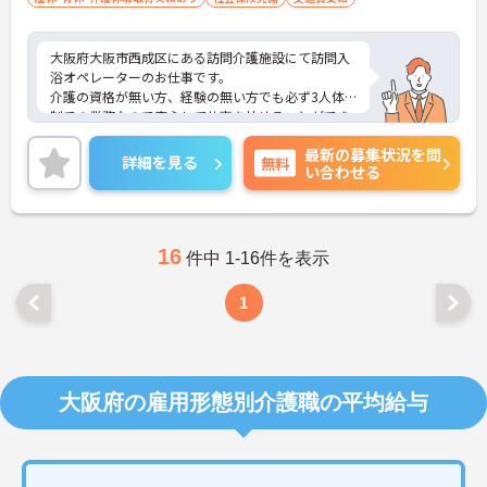
大阪府大阪市西成区にある訪問介護施設にて訪問入
浴オペレーターのお仕事です。
介護の資格が無い方、経験の無い方でも必ず3人体
制での業務なので安心して仕事を始めることができ
ます！
最新の募集状況を問
ご興味ある方には、面接対策ポイントなど、さらに
詳細を見る
無料
い合わせる
詳細をお話しいたしますのでお気軽にご相談くださ
い。
16
件中 1-16件を表示
1
大阪府の雇用形態別介護職の平均給与