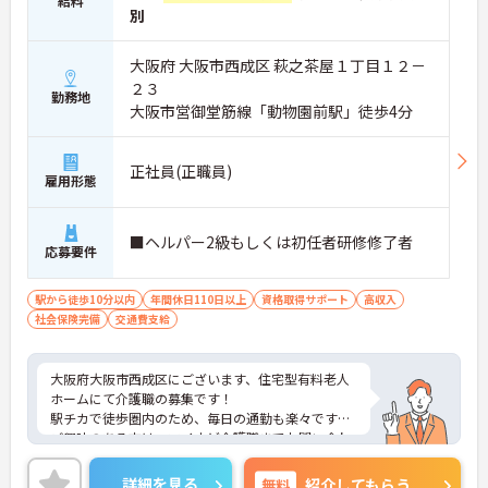
給料
別
大阪府 大阪市西成区 萩之茶屋１丁目１２－
２３
勤務地
大阪市営御堂筋線「動物園前駅」徒歩4分
正社員(正職員)
雇用形態
■ヘルパー2級もしくは初任者研修修了者
応募要件
駅から徒歩10分以内
年間休日110日以上
資格取得サポート
高収入
社会保険完備
交通費支給
大阪府大阪市西成区にございます、住宅型有料老人
ホームにて介護職の募集です！
駅チカで徒歩圏内のため、毎日の通勤も楽々です♪
ご興味のある方は、マイナビ介護職までお問い合わ
せください。
詳細を見る
無料
紹介してもらう