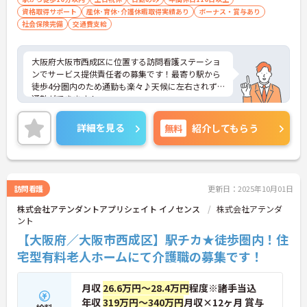
資格取得サポート
産休･育休･介護休暇取得実績あり
ボーナス・賞与あり
社会保険完備
交通費支給
大阪府大阪市西成区に位置する訪問看護ステーショ
ンでサービス提供責任者の募集です！最寄り駅から
徒歩4分圏内のため通勤も楽々♪天候に左右されず
通勤ができます！
日勤のみのお仕事で、年間休日120日以上もありプ
ライベートとの両立を目指す方におすすめの環境で
詳細を見る
無料
紹介してもらう
す◎資格取得支援制度もあるため働きながら取得可
能！ご自身のスキルアップもできます！丁寧な研修
とフォロー体制で、経験に関わらず安心してスター
トできます。
こちらの求人にご興味がございましたら面接のポイ
訪問看護
更新日：2025年10月01日
ントもお伝えしますので是非ご応募お待ちしており
株式会社アテンダントアプリシェイト イノセンス
株式会社アテンダ
ます。
ント
【大阪府／大阪市西成区】駅チカ★徒歩圏内！住
宅型有料老人ホームにて介護職の募集です！
月収
26.6万円～28.4万円
程度※諸手当込
年収
319万円～340万円
月収×12ヶ月 賞与