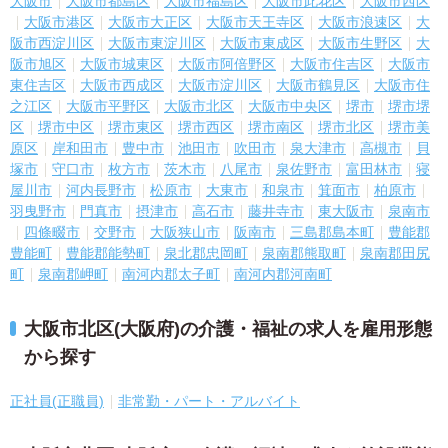
大阪市
大阪市都島区
大阪市福島区
大阪市此花区
大阪市西区
大阪市港区
大阪市大正区
大阪市天王寺区
大阪市浪速区
大
阪市西淀川区
大阪市東淀川区
大阪市東成区
大阪市生野区
大
阪市旭区
大阪市城東区
大阪市阿倍野区
大阪市住吉区
大阪市
東住吉区
大阪市西成区
大阪市淀川区
大阪市鶴見区
大阪市住
之江区
大阪市平野区
大阪市北区
大阪市中央区
堺市
堺市堺
区
堺市中区
堺市東区
堺市西区
堺市南区
堺市北区
堺市美
原区
岸和田市
豊中市
池田市
吹田市
泉大津市
高槻市
貝
塚市
守口市
枚方市
茨木市
八尾市
泉佐野市
富田林市
寝
屋川市
河内長野市
松原市
大東市
和泉市
箕面市
柏原市
羽曳野市
門真市
摂津市
高石市
藤井寺市
東大阪市
泉南市
四條畷市
交野市
大阪狭山市
阪南市
三島郡島本町
豊能郡
豊能町
豊能郡能勢町
泉北郡忠岡町
泉南郡熊取町
泉南郡田尻
町
泉南郡岬町
南河内郡太子町
南河内郡河南町
大阪市北区(大阪府)の介護・福祉の求人を雇用形態
から探す
正社員(正職員)
非常勤・パート・アルバイト