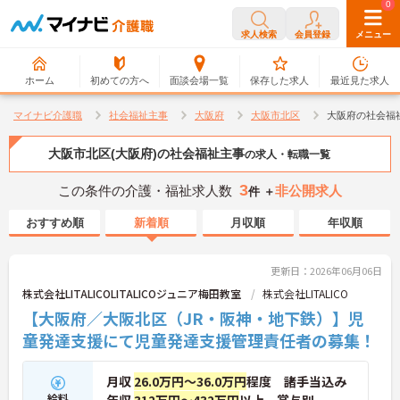
0
0
求人検索
会員登録
メニュー
ホーム
初めての方へ
面談会場一覧
保存した求人
最近見た求人
マイナビ介護職
社会福祉主事
大阪府
大阪市北区
大阪府の社会福
大阪市北区(大阪府)の社会福祉主事
の求人・転職一覧
3
この条件の介護・福祉求人数
非公開求人
件 ＋
おすすめ順
新着順
月収順
年収順
更新日：2026年06月06日
株式会社LITALICOLITALICOジュニア梅田教室
株式会社LITALICO
【大阪府／大阪北区（JR・阪神・地下鉄）】児
童発達支援にて児童発達支援管理責任者の募集！
月収
26.0万円～36.0万円
程度 諸手当込み
給料