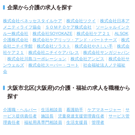
企業から介護の求人を探す
株式会社ベネッセスタイルケア
株式会社ツクイ
株式会社日本ア
メニティライフ協会
ＳＯＭＰＯケア株式会社
ソーシャルインク
ルー株式会社
株式会社SOYOKAZE
株式会社ケア２１
ALSOK
介護株式会社
株式会社ケアリッツ・アンド・パートナーズ
株式
会社ニチイ学館
株式会社ソラスト
株式会社やさしい手
株式会
社ケア２１
株式会社ニチイケアパレス
株式会社サンガジャパン
株式会社川島コーポレーション
株式会社アンビス
株式会社サ
ンウェルズ
株式会社スーパー・コート
社会福祉法人ノテ福祉
会
大阪市北区(大阪府)の介護・福祉の求人を職種から
探す
介護職・ヘルパー
生活相談員
看護助手
ケアマネージャー
サ
ービス提供責任者
施設長
児童発達支援管理責任者
サービス管
理責任者
福祉用具専門相談員
生活支援員
管理者