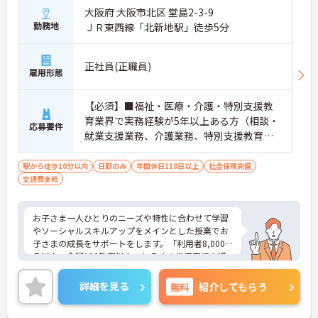
大阪府 大阪市北区 堂島2-3-9
勤務地
ＪＲ東西線「北新地駅」徒歩5分
正社員(正職員)
雇用形態
【必須】■福祉・医療・介護・特別支援教
育業界で実務経験が5年以上ある方（相談・
応募要件
就業支援業務、介護業務、特別支援教育な
ど）■児童発達支援管理責任者研修受講者
駅から徒歩10分以内
日勤のみ
年間休日110日以上
社会保険完備
交通費支給
お子さま一人ひとりのニーズや特性に合わせて学習
やソーシャルスキルアップをメインとした授業でお
子さまの成長をサポートをします。「利用者8,000
名以上、全国100教室以上」と多くの指導実績を通
して培ったノウハウもあり、満足度の高いサービス
の提供とともに、自身の療育分野でのスキル向上も
詳細を見る
無料
紹介してもらう
目指せます。年間休日は120日前後とプライベート
との両立もしやすいです。