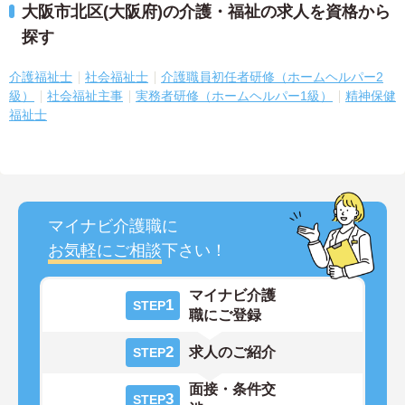
大阪市北区(大阪府)の介護・福祉の求人を資格から
探す
介護福祉士
社会福祉士
介護職員初任者研修（ホームヘルパー2
級）
社会福祉主事
実務者研修（ホームヘルパー1級）
精神保健
福祉士
マイナビ介護職に
お気軽にご相談
下さい！
マイナビ介護
1
STEP
職にご登録
2
求人のご紹介
STEP
面接・条件交
3
STEP