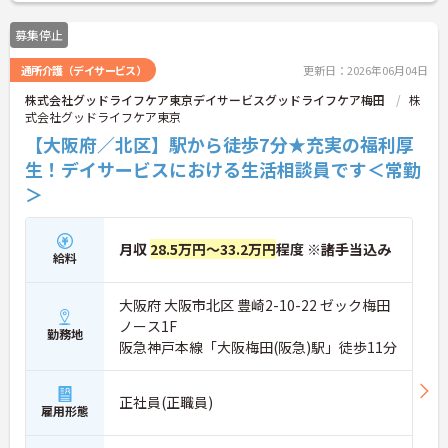
ご興味のある方はお気軽にお問い合わせ下さい。さ
らに詳細などお伝えします！
募集停止
通所介護（デイサービス）
更新日：2026年06月04日
株式会社グッドライフケア東京デイサービスグッドライフケア梅田
株
式会社グッドライフケア東京
【大阪府／北区】駅から徒歩7分★充実の福利厚
生！デイサービスにおける生活相談員です＜常勤
＞
月収
28.5万円～33.2万円
程度 ※諸手当込み
給料
大阪府 大阪市北区 豊崎2-10-22 ゼック梅田
ノース1F
勤務地
阪急神戸本線「大阪梅田(阪急)駅」徒歩11分
正社員(正職員)
雇用形態