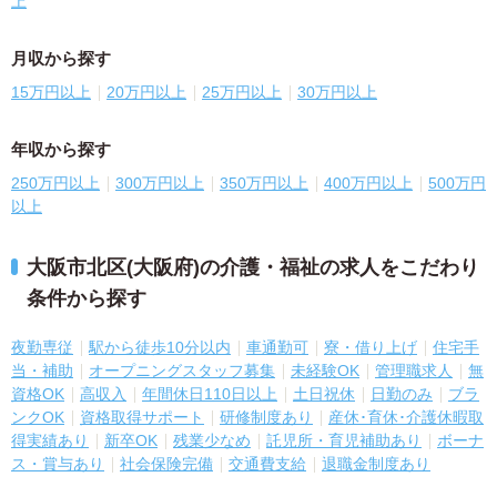
上
月収から探す
15万円以上
20万円以上
25万円以上
30万円以上
年収から探す
250万円以上
300万円以上
350万円以上
400万円以上
500万円
以上
大阪市北区(大阪府)の介護・福祉の求人をこだわり
条件から探す
夜勤専従
駅から徒歩10分以内
車通勤可
寮・借り上げ
住宅手
当・補助
オープニングスタッフ募集
未経験OK
管理職求人
無
資格OK
高収入
年間休日110日以上
土日祝休
日勤のみ
ブラ
ンクOK
資格取得サポート
研修制度あり
産休･育休･介護休暇取
得実績あり
新卒OK
残業少なめ
託児所・育児補助あり
ボーナ
ス・賞与あり
社会保険完備
交通費支給
退職金制度あり