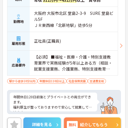
年収
312万円～432万円
以上 賞与別
大阪府 大阪市北区 堂島2-3-9 SURE 堂島ビ
ル5F
勤務地
ＪＲ東西線「北新地駅」徒歩5分
正社員(正職員)
雇用形態
【必須】 ■福祉・医療・介護・特別支援教
育業界で実務経験が5年以上ある方（相談・
応募要件
就業支援業務、介護業務、特別支援教育な
ど） ■児童発達支援管理責任者研修受講者
【歓迎】 ■社会福祉主事任用資格、児童指
駅から徒歩10分以内
年間休日110日以上
社会保険完備
交通費支給
導員任用資格、社会福祉士、精神保健福祉
士、介護福祉士などの有資格者 ■特別支援
年間休日120日前後とプライベートとの両立ができ
学校などで障害児向けに支援サポート経験
ます。
がある方
福利厚生が整っておりますので安心して就業して頂
けます。
ご興味のある方はお気軽にお問い合わせ下さい。さ
らに詳細などお伝えします！
詳細を見る
無料
紹介してもらう