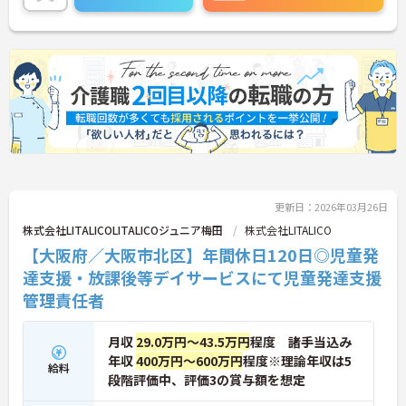
更新日：2026年03月26日
株式会社LITALICOLITALICOジュニア梅田
株式会社LITALICO
【大阪府／大阪市北区】年間休日120日◎児童発
達支援・放課後等デイサービスにて児童発達支援
管理責任者
月収
29.0万円～43.5万円
程度 諸手当込み
年収
400万円～600万円
程度※理論年収は5
給料
段階評価中、評価3の賞与額を想定