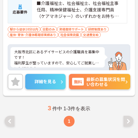
■介護福祉士、社会福祉士、社会福祉主事
任用、精神保健福祉士、介護支援専門員
応募要件
（ケアマネジャー）のいずれかをお持ちの
方 ■普通自動車運転免許（AT限定可）
駅から徒歩10分以内
日勤のみ
資格取得サポート
研修制度あり
産休･育休･介護休暇取得実績あり
社会保険完備
交通費支給
大阪市北区にあるデイサービスの介護職員を募集中
です！
福利厚生が整っていますので、安心してご就業して
いただけます。
高給与求人！！
最新の募集状況を問
ご興味ある方には、面接対策ポイントなど、詳細を
詳細を見る
無料
い合わせる
お話しいたしますのでお気軽にご相談ください。
3
件中 1-3件を表示
1