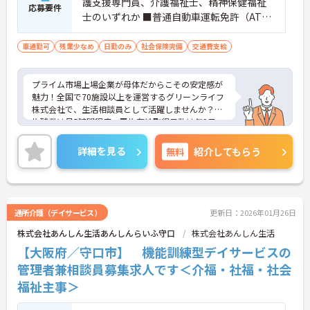
護支援専門員、介護福祉士、精神保健福祉
応募要件
士のいずれか ■普通自動車運転免許（AT限
定可）
車通勤可
残業少なめ
日勤のみ
社会保険完備
交通費支給
プライム市場上場企業が母体だからこその安定感が
魅力！全国で70施設以上を運営するグリーンライフ
株式会社で、生活相談員として活躍しませんか？平
均残業は月5時間程度、平均有給取得日数は年9日
と、ワークライフバランスを大切にできる環境で
す。階層別・職種別の研修制度も充実しており、ス
詳細を見る
無料
紹介してもらう
キルアップを目指せる風土が整っています。温かみ
のある職場で、これまでの経験を活かし、チームで
連携しながら質の高いケアを提供したいという意欲
のある方にぴったりの職場です。
通所介護（デイサービス）
更新日：2026年01月26日
株式会社あんしん生活あんしんらいふ守口
株式会社あんしん生活
【大阪府／守口市】 機能訓練型デイサービスの
管理者兼相談員募集求人です＜介福・社福・社会
福祉主事＞