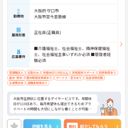
大阪府 守口市
勤務地
大阪市営今里筋線
正社員(正職員)
雇用形態
■介護福祉士、社会福祉士、精神保健福祉
士、社会福祉主事いずれか必須 ■管理者経
応募要件
験必須
管理職求人
日勤のみ
年間休日110日以上
資格取得サポート
研修制度あり
産休･育休･介護休暇取得実績あり
ボーナス・賞与あり
社会保険完備
交通費支給
退職金制度あり
大阪市生野区に位置するデイサービスです。年間休
日が110日あり、毎月希望休も提出できるためプラ
イベートの時間も大切にしながら働くことが可能で
す。
福利厚生の充実や従業員へのフォロー体制がご用意
されており、スタッフの働きやすい職場環境が整っ
詳細を見る
無料
紹介してもらう