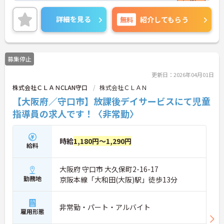
ご興味ある方には、面接のポイントなど、さらに詳
細をお話致しますのでお気軽にご相談ください。
詳細を見る
無料
紹介してもらう
募集停止
更新日：2026年04月01日
株式会社ＣＬＡＮCLAN守口
株式会社ＣＬＡＮ
【大阪府／守口市】放課後デイサービスにて児童
指導員の求人です！〈非常勤〉
時給
1,180円～1,290円
給料
大阪府 守口市 大久保町2-16-17
勤務地
京阪本線「大和田(大阪)駅」徒歩13分
非常勤・パート・アルバイト
雇用形態