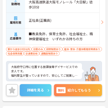
大阪高速鉄道大阪モノレール「大日駅」徒
勤務地
歩10分
正社員(正職員)
雇用形態
■教員免許、保育士免許、社会福祉士、精
応募要件
神保健福祉士 いずれかお持ちの方
駅から徒歩10分以内
日勤のみ
研修制度あり
産休･育休･介護休暇取得実績あり
社会保険完備
交通費支給
退職金制度あり
大阪府守口市に位置する放課後等デイサービスでの
求人です。
福利厚生が整っていますので、安心してご就業して
いただけます。
ご興味のある方は、お気軽にお問い合わせくださ
い。
詳細を見る
無料
紹介してもらう