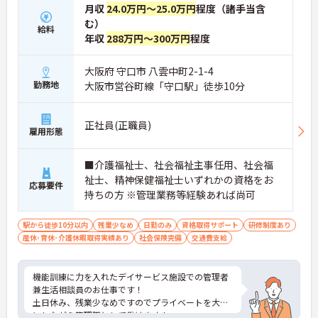
月収
24.0万円～25.0万円
程度（諸手当含
む）
給料
年収
288万円～300万円
程度
大阪府 守口市 八雲中町2-1-4
勤務地
大阪市営谷町線「守口駅」徒歩10分
正社員(正職員)
雇用形態
■介護福祉士、社会福祉主事任用、社会福
祉士、精神保健福祉士いずれかの資格をお
応募要件
持ちの方 ※管理業務等経験あれば尚可
駅から徒歩10分以内
残業少なめ
日勤のみ
資格取得サポート
研修制度あり
産休･育休･介護休暇取得実績あり
社会保険完備
交通費支給
機能訓練に力を入れたデイサービス施設での管理者
兼生活相談員のお仕事です！
土日休み、残業少なめですのでプライベートを大切
にしながら管理職として働けます！