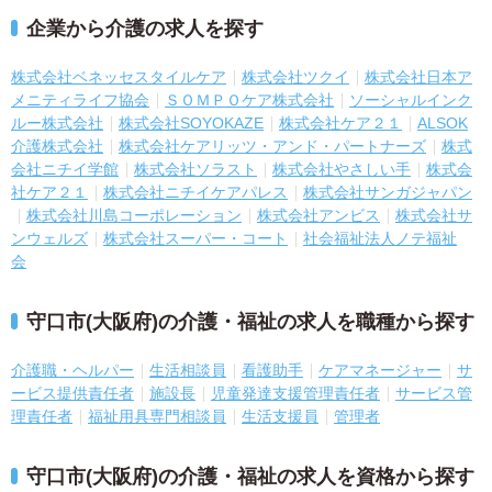
企業から介護の求人を探す
株式会社ベネッセスタイルケア
株式会社ツクイ
株式会社日本ア
メニティライフ協会
ＳＯＭＰＯケア株式会社
ソーシャルインク
ルー株式会社
株式会社SOYOKAZE
株式会社ケア２１
ALSOK
介護株式会社
株式会社ケアリッツ・アンド・パートナーズ
株式
会社ニチイ学館
株式会社ソラスト
株式会社やさしい手
株式会
社ケア２１
株式会社ニチイケアパレス
株式会社サンガジャパン
株式会社川島コーポレーション
株式会社アンビス
株式会社サ
ンウェルズ
株式会社スーパー・コート
社会福祉法人ノテ福祉
会
守口市(大阪府)の介護・福祉の求人を職種から探す
介護職・ヘルパー
生活相談員
看護助手
ケアマネージャー
サ
ービス提供責任者
施設長
児童発達支援管理責任者
サービス管
理責任者
福祉用具専門相談員
生活支援員
管理者
守口市(大阪府)の介護・福祉の求人を資格から探す