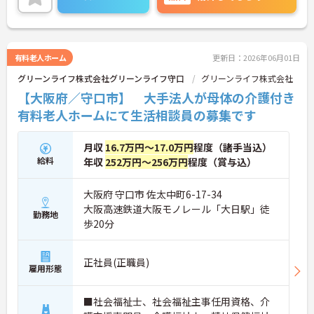
ています。
ご興味のある方には、面接対策ポイントなど、さら
に詳細をお話しいたしますのでお気軽にご相談くだ
さい！
有料老人ホーム
更新日：2026年06月01日
グリーンライフ株式会社グリーンライフ守口
グリーンライフ株式会社
【大阪府／守口市】 大手法人が母体の介護付き
有料老人ホームにて生活相談員の募集です
月収
16.7万円～17.0万円
程度（諸手当込）
給料
年収
252万円～256万円
程度（賞与込）
大阪府 守口市 佐太中町6-17-34
大阪高速鉄道大阪モノレール「大日駅」徒
勤務地
歩20分
正社員(正職員)
雇用形態
■社会福祉士、社会福祉主事任用資格、介