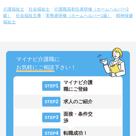
介護福祉士
社会福祉士
介護職員初任者研修（ホームヘルパー2
級）
社会福祉主事
実務者研修（ホームヘルパー1級）
精神保健
福祉士
マイナビ介護職に
お気軽にご相談
下さい！
マイナビ介護
1
STEP
職にご登録
2
求人のご紹介
STEP
面接・条件交
3
STEP
渉
4
転職成功！
STEP