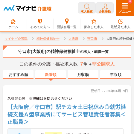
0
0
求人検索
会員登録
メニュー
ホーム
初めての方へ
面談会場一覧
保存した求人
最近見た求人
マイナビ介護職
精神保健福祉士
大阪府
守口市
大阪府の精神保健
守口市(大阪府)の精神保健福祉士
の求人・転職一覧
7
この条件の介護・福祉求人数
非公開求人
件 ＋
おすすめ順
新着順
月収順
年収順
更新日：2026年06月19日
名称非公開 ※詳細はお問合せください
【大阪府／守口市】駅チカ★土日祝休み◎就労継
続支援Ａ型事業所にてサービス管理責任者募集＜
正職員＞