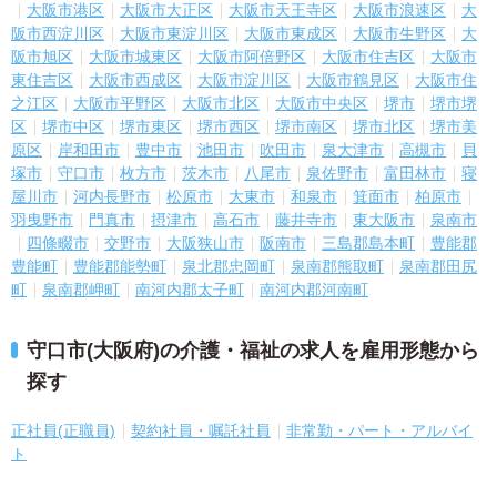
大阪市港区
大阪市大正区
大阪市天王寺区
大阪市浪速区
大
阪市西淀川区
大阪市東淀川区
大阪市東成区
大阪市生野区
大
阪市旭区
大阪市城東区
大阪市阿倍野区
大阪市住吉区
大阪市
東住吉区
大阪市西成区
大阪市淀川区
大阪市鶴見区
大阪市住
之江区
大阪市平野区
大阪市北区
大阪市中央区
堺市
堺市堺
区
堺市中区
堺市東区
堺市西区
堺市南区
堺市北区
堺市美
原区
岸和田市
豊中市
池田市
吹田市
泉大津市
高槻市
貝
塚市
守口市
枚方市
茨木市
八尾市
泉佐野市
富田林市
寝
屋川市
河内長野市
松原市
大東市
和泉市
箕面市
柏原市
羽曳野市
門真市
摂津市
高石市
藤井寺市
東大阪市
泉南市
四條畷市
交野市
大阪狭山市
阪南市
三島郡島本町
豊能郡
豊能町
豊能郡能勢町
泉北郡忠岡町
泉南郡熊取町
泉南郡田尻
町
泉南郡岬町
南河内郡太子町
南河内郡河南町
守口市(大阪府)の介護・福祉の求人を雇用形態から
探す
正社員(正職員)
契約社員・嘱託社員
非常勤・パート・アルバイ
ト