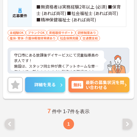
■無資格者は実務経験2年以上 (必須) ■保育
士 (あれば尚可) ■社会福祉士 (あれば尚可)
応募要件
■精神保健福祉士 (あれば尚可)
未経験OK
ブランクOK
資格取得サポート
研修制度あり
産休･育休･介護休暇取得実績あり
社会保険完備
交通費支給
守口市にある放課後デイサービスにて児童指導員の
求人です！
施設は、スタッフ同士仲が良くアットホームな雰囲
気なので、新人さんもすぐに馴染める職場です♪
ご興味がある方は是非一度マイナビまでお問い合わ
最新の募集状況を問
せください。さらに詳細などお伝えします！
詳細を見る
無料
い合わせる
7
件中 1-7件を表示
1