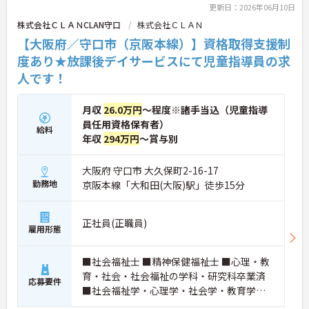
更新日：2026年06月10日
株式会社ＣＬＡＮCLAN守口
株式会社ＣＬＡＮ
【大阪府／守口市（京阪本線）】資格取得支援制
度あり★放課後デイサービスにて児童指導員の求
人です！
月収
26.0万円
～程度※諸手当込（児童指導
員任用資格保有者）
給料
年収
294万円
～賞与別
大阪府 守口市 大久保町2-16-17
勤務地
京阪本線「大和田(大阪)駅」徒歩15分
正社員(正職員)
雇用形態
■社会福祉士 ■精神保健福祉士 ■心理・教
育・社会・社会福祉の学科・研究科卒業済
応募要件
■社会福祉学・心理学・社会学・教育学系
を卒業した方 ■小・中・高等学校の教員免