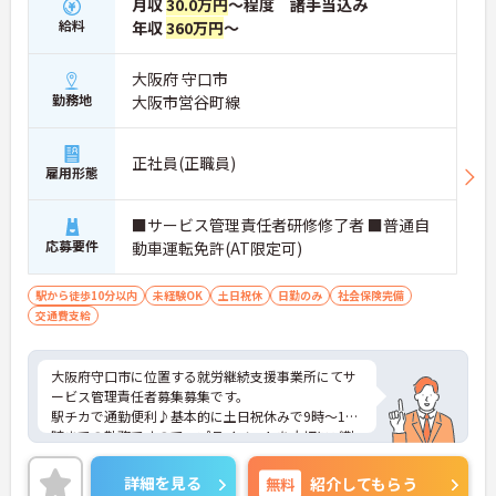
月収
30.0万円
～程度 諸手当込み
給料
年収
360万円
～
大阪府 守口市
勤務地
大阪市営谷町線
正社員(正職員)
雇用形態
■サービス管理責任者研修修了者 ■普通自
応募要件
動車運転免許(AT限定可)
駅から徒歩10分以内
未経験OK
土日祝休
日勤のみ
社会保険完備
交通費支給
大阪府守口市に位置する就労継続支援事業所にてサ
ービス管理責任者募集募集です。
駅チカで通勤便利♪基本的に土日祝休みで9時～17
時までの勤務ですので、プライベートを大切にご勤
務いただけます。
ご興味ある方には、面接対策ポイントなど、さらに
詳細を見る
無料
紹介してもらう
詳細をお話しいたしますのでお気軽にご相談くださ