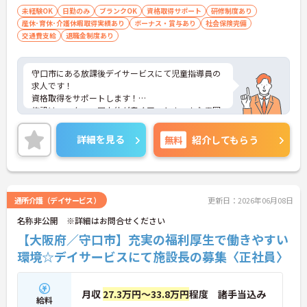
許保持している方 ■高等学校を卒業で、2年
未経験OK
日勤のみ
ブランクOK
資格取得サポート
研修制度あり
産休･育休･介護休暇取得実績あり
以上児童福祉事業に従事したことのある方
ボーナス・賞与あり
社会保険完備
交通費支給
退職金制度あり
■幼稚園教諭免許をお持ちの方
守口市にある放課後デイサービスにて児童指導員の
求人です！
資格取得をサポートします！
施設は、スタッフ同士仲が良くアットホームな雰囲
気なので、新人さんもすぐに馴染める職場です♪
ご興味がある方は是非一度マイナビまでお問い合わ
詳細を見る
無料
紹介してもらう
せください。さらに詳細などお伝えします！
通所介護（デイサービス）
更新日：2026年06月08日
名称非公開 ※詳細はお問合せください
【大阪府／守口市】充実の福利厚生で働きやすい
環境☆デイサービスにて施設長の募集〈正社員〉
月収
27.3万円～33.8万円
程度 諸手当込み
給料