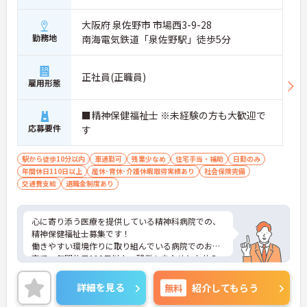
大阪府 泉佐野市 市場西3-9-28
勤務地
南海電気鉄道「泉佐野駅」徒歩5分
正社員(正職員)
雇用形態
■精神保健福祉士 ※未経験の方も大歓迎で
応募要件
す
駅から徒歩10分以内
車通勤可
残業少なめ
住宅手当・補助
日勤のみ
年間休日110日以上
産休･育休･介護休暇取得実績あり
社会保険完備
交通費支給
退職金制度あり
心に寄り添う医療を提供している精神科病院での、
精神保健福祉士募集です！
働きやすい環境作りに取り組んでいる病院でのお仕
事で、年間休日110日以上、残業も少なめとお休み
もしっかり取得いただけます。
当直は可能な方のみで、月4回程度、1回10,000円の
詳細を見る
無料
紹介してもらう
手当もございます。