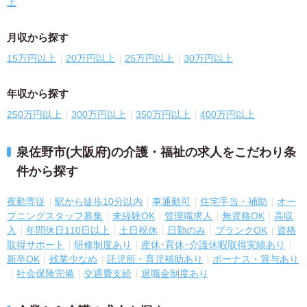
上
月収から探す
15万円以上
20万円以上
25万円以上
30万円以上
年収から探す
250万円以上
300万円以上
350万円以上
400万円以上
泉佐野市(大阪府)の介護・福祉の求人をこだわり条
件から探す
夜勤専従
駅から徒歩10分以内
車通勤可
住宅手当・補助
オー
プニングスタッフ募集
未経験OK
管理職求人
無資格OK
高収
入
年間休日110日以上
土日祝休
日勤のみ
ブランクOK
資格
取得サポート
研修制度あり
産休･育休･介護休暇取得実績あり
新卒OK
残業少なめ
託児所・育児補助あり
ボーナス・賞与あり
社会保険完備
交通費支給
退職金制度あり