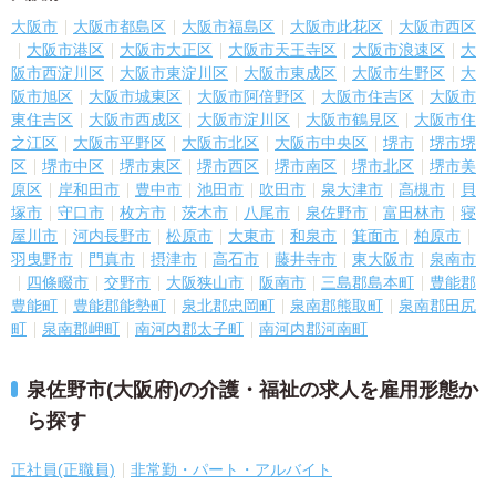
大阪市
大阪市都島区
大阪市福島区
大阪市此花区
大阪市西区
大阪市港区
大阪市大正区
大阪市天王寺区
大阪市浪速区
大
阪市西淀川区
大阪市東淀川区
大阪市東成区
大阪市生野区
大
阪市旭区
大阪市城東区
大阪市阿倍野区
大阪市住吉区
大阪市
東住吉区
大阪市西成区
大阪市淀川区
大阪市鶴見区
大阪市住
之江区
大阪市平野区
大阪市北区
大阪市中央区
堺市
堺市堺
区
堺市中区
堺市東区
堺市西区
堺市南区
堺市北区
堺市美
原区
岸和田市
豊中市
池田市
吹田市
泉大津市
高槻市
貝
塚市
守口市
枚方市
茨木市
八尾市
泉佐野市
富田林市
寝
屋川市
河内長野市
松原市
大東市
和泉市
箕面市
柏原市
羽曳野市
門真市
摂津市
高石市
藤井寺市
東大阪市
泉南市
四條畷市
交野市
大阪狭山市
阪南市
三島郡島本町
豊能郡
豊能町
豊能郡能勢町
泉北郡忠岡町
泉南郡熊取町
泉南郡田尻
町
泉南郡岬町
南河内郡太子町
南河内郡河南町
泉佐野市(大阪府)の介護・福祉の求人を雇用形態か
ら探す
正社員(正職員)
非常勤・パート・アルバイト