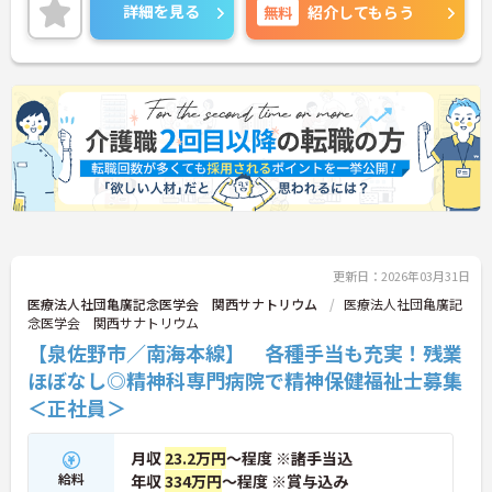
もたちの笑顔に触れ合え、成長を感じることができ
詳細を見る
無料
紹介してもらう
るやりがいのある職場です。ご興味ある方には、面
接対策ポイントなど、さらに詳細をお話しいたしま
すのでお気軽にご相談ください！
更新日：2026年03月31日
医療法人社団亀廣記念医学会 関西サナトリウム
医療法人社団亀廣記
念医学会 関西サナトリウム
【泉佐野市／南海本線】 各種手当も充実！残業
ほぼなし◎精神科専門病院で精神保健福祉士募集
＜正社員＞
月収
23.2万円
～程度 ※諸手当込
給料
年収
334万円
～程度 ※賞与込み