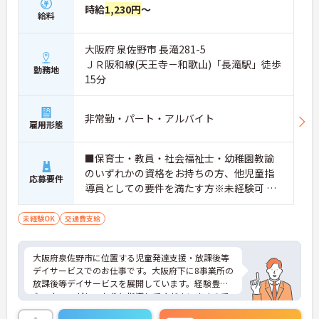
時給
1,230円
～
給料
大阪府 泉佐野市 長滝281-5
ＪＲ阪和線(天王寺－和歌山)「長滝駅」徒歩
勤務地
15分
非常勤・パート・アルバイト
雇用形態
■保育士・教員・社会福祉士・幼稚園教諭
のいずれかの資格をお持ちの方、他児童指
応募要件
導員としての要件を満たす方※未経験可 ■
普通自動車免許（AT車限定可）をお持ちの
方歓迎
未経験OK
交通費支給
大阪府泉佐野市に位置する児童発達支援・放課後等
デイサービスでのお仕事です。大阪府下に8事業所の
放課後等デイサービスを展開しています。経験豊か
なスタッフがしっかりと指導してくださいますので
未経験でも安心してチャレンジいただけます。子ど