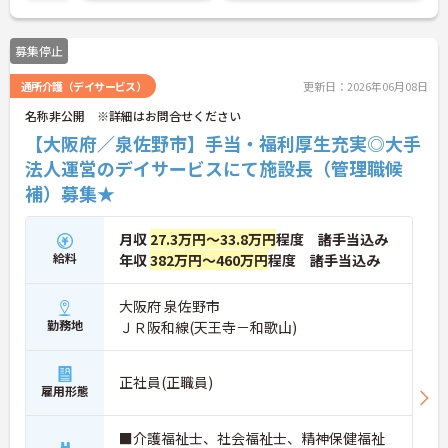
興味をお持ちの方はお気軽にお問い合わせ下さい！
募集停止
通所介護（デイサービス）
更新日：2026年06月08日
名称非公開 ※詳細はお問合せください
【大阪府／泉佐野市】手当・福利厚生充実◎大手
法人運営のデイサービスにて施設長（管理職候
補）募集★
月収
27.3万円～33.8万円
程度 諸手当込み
給料
年収
382万円～460万円
程度 諸手当込み
大阪府 泉佐野市
勤務地
ＪＲ阪和線(天王寺－和歌山)
正社員(正職員)
雇用形態
■介護福祉士、社会福祉士、精神保健福祉