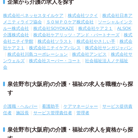
企業から介護の求人を探す
株式会社ベネッセスタイルケア
株式会社ツクイ
株式会社日本ア
メニティライフ協会
ＳＯＭＰＯケア株式会社
ソーシャルインク
ルー株式会社
株式会社SOYOKAZE
株式会社ケア２１
ALSOK
介護株式会社
株式会社ケアリッツ・アンド・パートナーズ
株式
会社ニチイ学館
株式会社ソラスト
株式会社やさしい手
株式会
社ケア２１
株式会社ニチイケアパレス
株式会社サンガジャパン
株式会社川島コーポレーション
株式会社アンビス
株式会社サ
ンウェルズ
株式会社スーパー・コート
社会福祉法人ノテ福祉
会
泉佐野市(大阪府)の介護・福祉の求人を職種から探
す
介護職・ヘルパー
看護助手
ケアマネージャー
サービス提供責
任者
施設長
サービス管理責任者
管理者
泉佐野市(大阪府)の介護・福祉の求人を資格から探