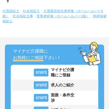
す
介護福祉士
社会福祉士
介護職員初任者研修（ホームヘルパー2
級）
社会福祉主事
実務者研修（ホームヘルパー1級）
精神保健
福祉士
マイナビ介護職に
お気軽にご相談
下さい！
マイナビ介護
1
STEP
職にご登録
2
求人のご紹介
STEP
面接・条件交
3
STEP
渉