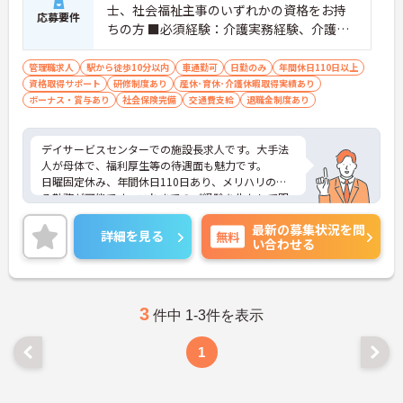
士、社会福祉主事のいずれかの資格をお持
応募要件
ちの方 ■必須経験：介護実務経験、介護サ
ービスマネジメントに関する実務経験、運
営マネジメントに関する実務経験、チーム
管理職求人
駅から徒歩10分以内
車通勤可
日勤のみ
年間休日110日以上
資格取得サポート
マネジメントに関する実務経験 ※普通自動
研修制度あり
産休･育休･介護休暇取得実績あり
ボーナス・賞与あり
社会保険完備
交通費支給
退職金制度あり
車運転免許（AT可）あれば尚可
デイサービスセンターでの施設長求人です。大手法
人が母体で、福利厚生等の待遇面も魅力です。
日曜固定休み、年間休日110日あり、メリハリのあ
る勤務が可能です。これまでのご経験を生かして即
戦力としてご活躍いただける環境です。
最新の募集状況を問
ご興味のある方には、面接対策ポイントなど、さら
詳細を見る
無料
い合わせる
に詳細をお話しいたしますのでお気軽にご相談くだ
さい！
3
件中 1-3件を表示
1