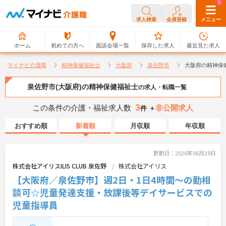
0
0
求人検索
会員登録
メニュー
ホーム
初めての方へ
面談会場一覧
保存した求人
最近見た求人
マイナビ介護職
精神保健福祉士
大阪府
泉佐野市
大阪府の精神保
泉佐野市(大阪府)の精神保健福祉士
の求人・転職一覧
3
この条件の介護・福祉求人数
非公開求人
件 ＋
おすすめ順
新着順
月収順
年収順
更新日：2026年06月29日
株式会社アイリスILIS CLUB 泉佐野
株式会社アイリス
【大阪府／泉佐野市】週2日・1日4時間～の勤相
談可☆児童発達支援・放課後等デイサービスでの
児童指導員