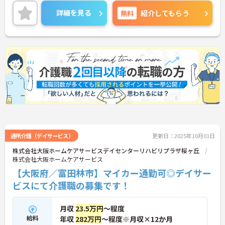
最寄駅より徒歩圏内にくわえて、マイカー通勤も可
能と通勤も便利です。
詳細を見る
無料
紹介してもらう
ご興味をお持ちの方はお気軽にお問い合わせくださ
い。
通所介護（デイサービス）
更新日：2025年10月01日
株式会社大阪ホームケアサービスデイセンターリハビリプラザ桜ヶ丘
株式会社大阪ホームケアサービス
【大阪府／富田林市】マイカー通勤可◎デイサー
ビスにて介護職の募集です！
月収
23.5万円
～程度
給料
年収
282万円
～程度※月収×12か月