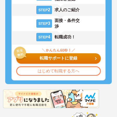
2
求人のご紹介
STEP
面接・条件交
3
STEP
渉
4
転職成功！
STEP
転職サポートに登録
はじめて転職する方へ