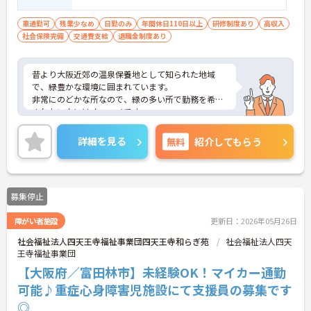
ケーションスキルがあり、間を取り持つこ
とが得意な方 ■人当たりが良く、周囲とう
車通勤可
残業少なめ
日勤のみ
年間休日110日以上
研修制度あり
高収入
社会保険完備
交通費支給
まく協調しながら働ける方
退職金制度あり
昔より大阪近郊の温泉保養地として知られた地域
で、緑豊かな環境に囲まれています。
非常にのどかな所なので、緑の多い所で勤務を希望
されたい方にはオススメです。
興味のある方は是非お問わせください！
詳細を見る
無料
紹介してもらう
募集停止
障がい者施設
更新日：2026年05月26日
社会福祉法人四天王寺福祉事業団四天王寺和らぎ苑
社会福祉法人四天
王寺福祉事業団
【大阪府／富田林市】未経験OK！マイカー通勤
可能♪重症心身障害児施設にて支援員の募集です
◎