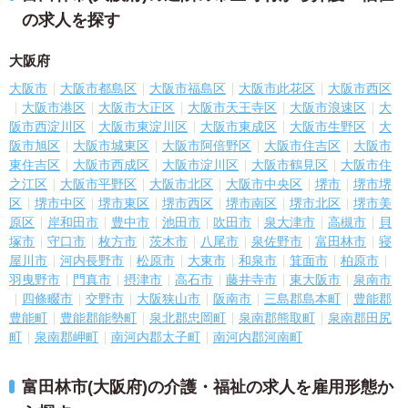
の求人を探す
大阪府
大阪市
大阪市都島区
大阪市福島区
大阪市此花区
大阪市西区
大阪市港区
大阪市大正区
大阪市天王寺区
大阪市浪速区
大
阪市西淀川区
大阪市東淀川区
大阪市東成区
大阪市生野区
大
阪市旭区
大阪市城東区
大阪市阿倍野区
大阪市住吉区
大阪市
東住吉区
大阪市西成区
大阪市淀川区
大阪市鶴見区
大阪市住
之江区
大阪市平野区
大阪市北区
大阪市中央区
堺市
堺市堺
区
堺市中区
堺市東区
堺市西区
堺市南区
堺市北区
堺市美
原区
岸和田市
豊中市
池田市
吹田市
泉大津市
高槻市
貝
塚市
守口市
枚方市
茨木市
八尾市
泉佐野市
富田林市
寝
屋川市
河内長野市
松原市
大東市
和泉市
箕面市
柏原市
羽曳野市
門真市
摂津市
高石市
藤井寺市
東大阪市
泉南市
四條畷市
交野市
大阪狭山市
阪南市
三島郡島本町
豊能郡
豊能町
豊能郡能勢町
泉北郡忠岡町
泉南郡熊取町
泉南郡田尻
町
泉南郡岬町
南河内郡太子町
南河内郡河南町
富田林市(大阪府)の介護・福祉の求人を雇用形態か