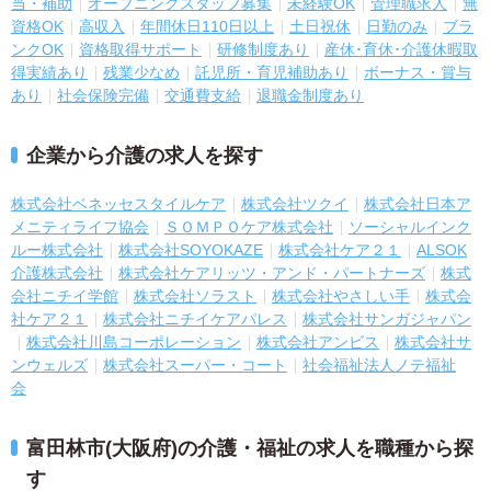
当・補助
オープニングスタッフ募集
未経験OK
管理職求人
無
資格OK
高収入
年間休日110日以上
土日祝休
日勤のみ
ブラ
ンクOK
資格取得サポート
研修制度あり
産休･育休･介護休暇取
得実績あり
残業少なめ
託児所・育児補助あり
ボーナス・賞与
あり
社会保険完備
交通費支給
退職金制度あり
企業から介護の求人を探す
株式会社ベネッセスタイルケア
株式会社ツクイ
株式会社日本ア
メニティライフ協会
ＳＯＭＰＯケア株式会社
ソーシャルインク
ルー株式会社
株式会社SOYOKAZE
株式会社ケア２１
ALSOK
介護株式会社
株式会社ケアリッツ・アンド・パートナーズ
株式
会社ニチイ学館
株式会社ソラスト
株式会社やさしい手
株式会
社ケア２１
株式会社ニチイケアパレス
株式会社サンガジャパン
株式会社川島コーポレーション
株式会社アンビス
株式会社サ
ンウェルズ
株式会社スーパー・コート
社会福祉法人ノテ福祉
会
富田林市(大阪府)の介護・福祉の求人を職種から探
す