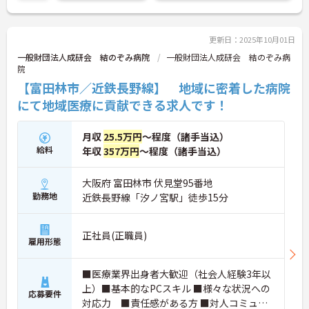
ジに応じて長くお仕事を続けていくことができます
★
ご興味のある方は、マイナビ介護職までお問い合わ
せください。
更新日：2025年10月01日
一般財団法人成研会 結のぞみ病院
一般財団法人成研会 結のぞみ病
院
【富田林市／近鉄長野線】 地域に密着した病院
にて地域医療に貢献できる求人です！
月収
25.5万円
～程度（諸手当込）
給料
年収
357万円
～程度（諸手当込）
大阪府 富田林市 伏見堂95番地
勤務地
近鉄長野線「汐ノ宮駅」徒歩15分
正社員(正職員)
雇用形態
■医療業界出身者大歓迎（社会人経験3年以
上）■基本的なPCスキル ■様々な状況への
応募要件
対応力 ■責任感がある方 ■対人コミュニ