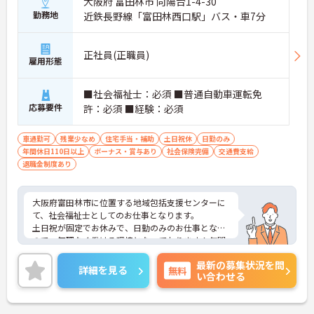
大阪府 富田林市 向陽台1-4-30
勤務地
近鉄長野線「富田林西口駅」バス・車7分
正社員(正職員)
雇用形態
■社会福祉士：必須 ■普通自動車運転免
応募要件
許：必須 ■経験：必須
車通勤可
残業少なめ
住宅手当・補助
土日祝休
日勤のみ
年間休日110日以上
ボーナス・賞与あり
社会保険完備
交通費支給
退職金制度あり
大阪府富田林市に位置する地域包括支援センターに
て、社会福祉士としてのお仕事となります。
土日祝が固定でお休みで、日勤のみのお仕事となる
ので、無理なく働ける環境となっております！年間
休日125日と豊富にあるので、プライベートの充実
最新の募集状況を問
もできます◎
詳細を見る
無料
い合わせる
ご興味ある方は面接ポイントをお伝えしますので、
お気軽にお問い合わせください♪