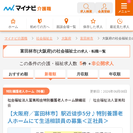
0
0
求人検索
会員登録
メニュー
ホーム
初めての方へ
面談会場一覧
保存した求人
最近見た求人
マイナビ介護職
社会福祉士
大阪府
富田林市
大阪府の社会福祉士
富田林市(大阪府)の社会福祉士
の求人・転職一覧
5
この条件の介護・福祉求人数
非公開求人
件 ＋
おすすめ順
新着順
月収順
年収順
特別養護老人ホーム（特養）
更新日：2026年06月08日
社会福祉法人富美和会特別養護老人ホーム錦織荘
社会福祉法人富美和
会
【大阪府／富田林市】駅近徒歩5分♪特別養護老
人ホームにて生活相談員の募集＜正社員＞