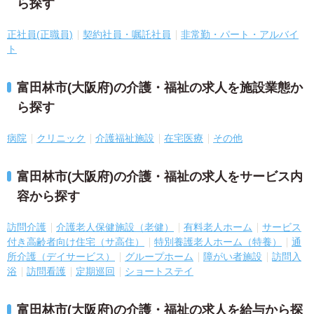
ら探す
正社員(正職員)
契約社員・嘱託社員
非常勤・パート・アルバイ
ト
富田林市(大阪府)の介護・福祉の求人を施設業態か
ら探す
病院
クリニック
介護福祉施設
在宅医療
その他
富田林市(大阪府)の介護・福祉の求人をサービス内
容から探す
訪問介護
介護老人保健施設（老健）
有料老人ホーム
サービス
付き高齢者向け住宅（サ高住）
特別養護老人ホーム（特養）
通
所介護（デイサービス）
グループホーム
障がい者施設
訪問入
浴
訪問看護
定期巡回
ショートステイ
富田林市(大阪府)の介護・福祉の求人を給与から探