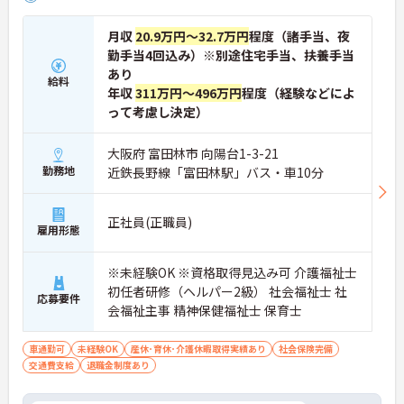
月収
20.9万円～32.7万円
程度（諸手当、夜
勤手当4回込み）※別途住宅手当、扶養手当
あり
給料
年収
311万円～496万円
程度（経験などによ
って考慮し決定）
大阪府 富田林市 向陽台1-3-21
勤務地
近鉄長野線「富田林駅」バス・車10分
正社員(正職員)
雇用形態
※未経験OK ※資格取得見込み可 介護福祉士
初任者研修（ヘルパー2級） 社会福祉士 社
応募要件
会福祉主事 精神保健福祉士 保育士
車通勤可
未経験OK
産休･育休･介護休暇取得実績あり
社会保険完備
交通費支給
退職金制度あり