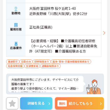
大阪府 富田林市 桜ケ丘町1-40
勤務地
近鉄長野線「川西(大阪)駅」徒歩12分
正社員(正職員)
雇用形態
【必要資格・経験】 ■介護職員初任者研修
（ホームヘルパー2級）以上 ■普通自動車免
応募要件
許（AT限定可） ■介護職経験ある方
車通勤可
日勤のみ
研修制度あり
産休･育休･介護休暇取得実績あり
社会保険完備
交通費支給
退職金制度あり
大阪府富田林市にございます、デイサービスにて介
護職の募集です！
最寄り駅より徒歩圏内にくわえて、マイカー通勤可
能なので通勤に便利です♪
日勤帯のみのお仕事ですので、ご家庭をお持ちの方
も働きやすい勤務時間でオススメです◎
詳細を見る
無料
紹介してもらう
また、育児休暇制度がありますので、ライフステー