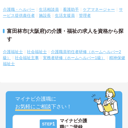
介護職・ヘルパー
生活相談員
看護助手
ケアマネージャー
サ
ービス提供責任者
施設長
生活支援員
管理者
富田林市(大阪府)の介護・福祉の求人を資格から探
す
介護福祉士
社会福祉士
介護職員初任者研修（ホームヘルパー2
級）
社会福祉主事
実務者研修（ホームヘルパー1級）
精神保健
福祉士
マイナビ介護職に
お気軽にご相談
下さい！
マイナビ介護
1
STEP
職にご登録