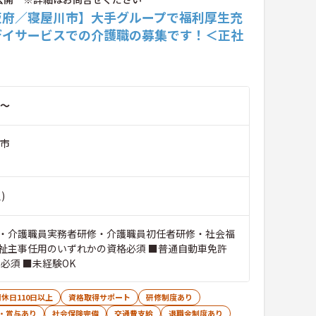
阪府／寝屋川市】大手グループで福利厚生充
デイサービスでの介護職の募集です！＜正社
～
川市
)
・介護職員実務者研修・介護職員初任者研修・社会福
祉主事任用のいずれかの資格必須 ■普通自動車免許
必須 ■未経験OK
休日110日以上
資格取得サポート
研修制度あり
・賞与あり
社会保険完備
交通費支給
退職金制度あり