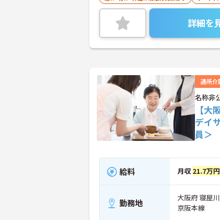
詳細を
通所介
名称非
【大
デイ
員＞
給料
月収
21.7万円
大阪府 寝屋
勤務地
京阪本線