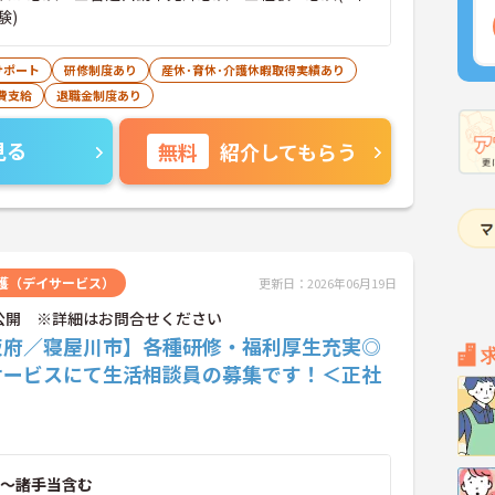
験)
サポート
研修制度あり
産休･育休･介護休暇取得実績あり
費支給
退職金制度あり
見る
無料
紹介してもらう
護（デイサービス）
更新日：2026年06月19日
公開 ※詳細はお問合せください
阪府／寝屋川市】各種研修・福利厚生充実◎
サービスにて生活相談員の募集です！＜正社
～諸手当含む