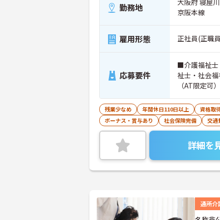
大阪府 寝屋
勤務地
京阪本線
雇用形態
正社員(正職員
■介護福祉士
応募要件
祉士・社会福
（AT限定可
残業少なめ
年間休日110日以上
資格取
ボーナス・賞与あり
社会保険完備
交通
詳細を
通所介
名称非