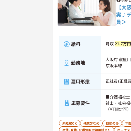
【大
実♪
員＞
給料
月収
21.7万円
大阪府 寝屋
勤務地
京阪本線
雇用形態
正社員(正職員
■介護福祉士
応募要件
祉士・社会福
（AT限定可）
未経験OK
残業少なめ
日勤のみ
年間
産休･育休･介護休暇取得実績あり
ボーナス