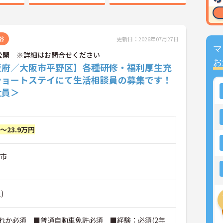
浴
更新日：2026年07月27日
マ
公開 ※詳細はお問合せください
お
阪府／大阪市平野区】各種研修・福利厚生充
ショートステイにて生活相談員の募集です！
社員＞
円～23.9万円
川市
)
れか必須 ■普通自動車免許必須 ■経験：必須(2年