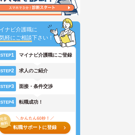
イナビ介護職に
気軽にご相談
下さい！
1
マイナビ介護職にご登録
STEP
2
求人のご紹介
STEP
3
面接・条件交渉
STEP
4
転職成功！
STEP
転職サポートに登録