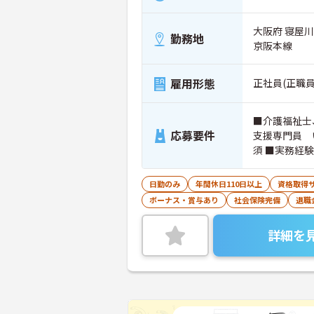
大阪府 寝屋
勤務地
京阪本線
雇用形態
正社員(正職員
■介護福祉士
応募要件
支援専門員 
須 ■実務経験
日勤のみ
年間休日110日以上
資格取得
ボーナス・賞与あり
社会保険完備
退職
詳細を