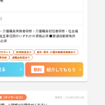
川市
)
・介護職員実務者研修・介護職員初任者研修・社会福
祉主事任用のいずれかの資格必須 ■普通自動車免許
）必須
得サポート
研修制度あり
産休･育休･介護休暇取得実績あり
費支給
退職金制度あり
見る
無料
紹介してもらう
護（デイサービス）
更新日：2026年06月19日
公開 ※詳細はお問合せください