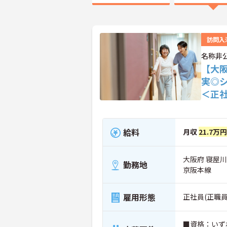
訪問入
名称非
【大
実◎
＜正
給料
月収
21.7万
大阪府 寝屋
勤務地
京阪本線
雇用形態
正社員(正職員
■資格：いず