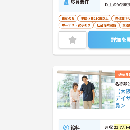
応募要件
以上の実務経
日勤のみ
年間休日110日以上
資格取得
ボーナス・賞与あり
社会保険完備
交通
詳細を
通所介
名称非
【大
デイ
員＞
給料
月収
21.7万円