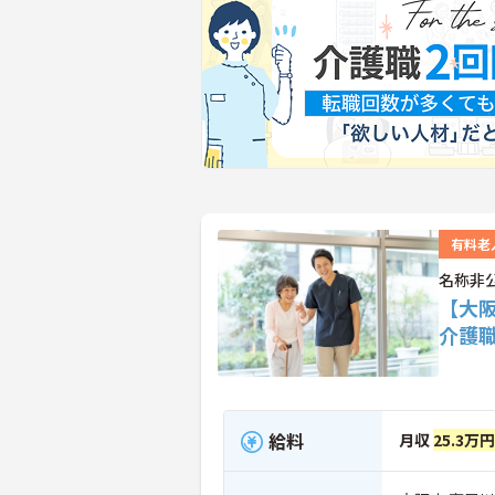
有料老
名称非
【大
介護
給料
月収
25.3万円