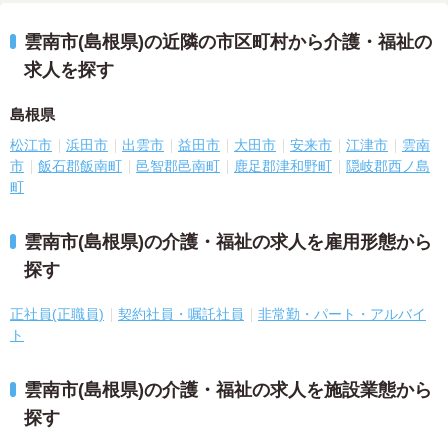
雲南市(島根県)の近隣の市区町村から介護・福祉の
求人を探す
島根県
松江市
浜田市
出雲市
益田市
大田市
安来市
江津市
雲南
市
飯石郡飯南町
邑智郡邑南町
鹿足郡津和野町
隠岐郡西ノ島
町
雲南市(島根県)の介護・福祉の求人を雇用形態から
探す
正社員(正職員)
契約社員・嘱託社員
非常勤・パート・アルバイ
ト
雲南市(島根県)の介護・福祉の求人を施設業態から
探す