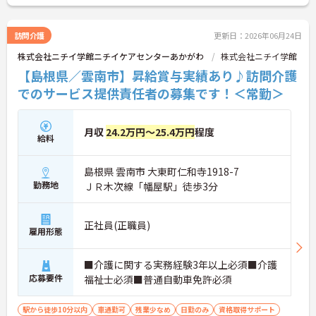
訪問介護
更新日：2026年06月24日
株式会社ニチイ学館ニチイケアセンターあかがわ
株式会社ニチイ学館
【島根県／雲南市】昇給賞与実績あり♪訪問介護
でのサービス提供責任者の募集です！＜常勤＞
月収
24.2万円～25.4万円
程度
給料
島根県 雲南市 大東町仁和寺1918-7
勤務地
ＪＲ木次線「幡屋駅」徒歩3分
正社員(正職員)
雇用形態
■介護に関する実務経験3年以上必須■介護
応募要件
福祉士必須■普通自動車免許必須
駅から徒歩10分以内
車通勤可
残業少なめ
日勤のみ
資格取得サポート