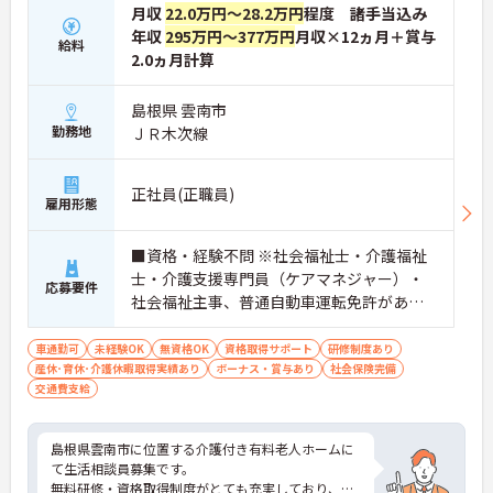
月収
22.0万円～28.2万円
程度 諸手当込み
年収
295万円～377万円
月収×12ヵ月＋賞与
給料
2.0ヵ月計算
島根県 雲南市
勤務地
ＪＲ木次線
正社員(正職員)
雇用形態
■資格・経験不問 ※社会福祉士・介護福祉
士・介護支援専門員（ケアマネジャー）・
応募要件
社会福祉主事、普通自動車運転免許があれ
ば尚可 ※ブラインドタッチ、Excel・Word
ができれば尚良し（PC技術は入職後指導致
車通勤可
未経験OK
無資格OK
資格取得サポート
研修制度あり
産休･育休･介護休暇取得実績あり
します）
ボーナス・賞与あり
社会保険完備
交通費支給
島根県雲南市に位置する介護付き有料老人ホームに
て生活相談員募集です。
無料研修・資格取得制度がとても充実しており、無