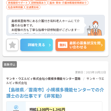
資格取得サポート
研修制度あり
産休･育休･介護休暇取得実績あり
社会保険完備
交通費支給
島根県雲南市にある介護付き有料老人ホームにて介
護のお仕事です。
未経験の方も丁寧な指導や研修制度がございますの
で安心して働いていただけます★
毎月希望休も取得することが可能です♪
最新の募集状況を問
ご興味ある方には、面接対策ポイントなど、さらに
詳細を見る
無料
い合わせる
詳細をお話しいたしますのでお気軽にご相談くださ
い。
募集停止
更新日：2025年10月22日
サンキ・ウエルビィ株式会社小規模多機能センター雲南
サンキ・ウエ
ルビィ株式会社
【島根県／雲南市】小規模多機能センターでの介
護士のお仕事です《非常勤》
時給
1,108円～1,341円