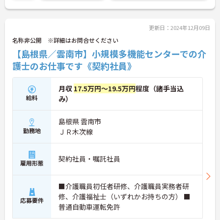
更新日：2024年12月09日
名称非公開 ※詳細はお問合せください
【島根県／雲南市】小規模多機能センターでの介
護士のお仕事です《契約社員》
月収
17.5万円～19.5万円
程度（諸手当込
給料
み）
島根県 雲南市
勤務地
ＪＲ木次線
契約社員・嘱託社員
雇用形態
■介護職員初任者研修、介護職員実務者研
修、介護福祉士（いずれかお持ちの方） ■
応募要件
普通自動車運転免許