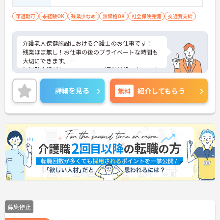
車通勤可
未経験OK
残業少なめ
無資格OK
社会保険完備
交通費支給
介護老人保健施設における介護士のお仕事です！
残業ほぼ無し！お仕事の後のプライベートな時間も
大切にできます。
無料駐車場があるのでマイカー通勤希望の方にもオ
ススメ！
ご興味ある方には、面接のポイントなど、さらに詳
詳細を見る
無料
紹介してもらう
細をお話致しますのでお気軽にご相談ください。
募集停止