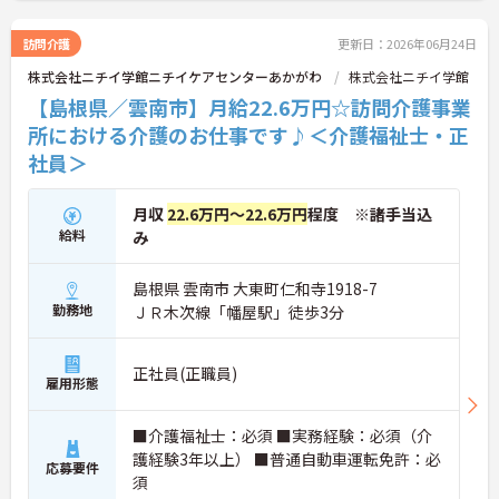
訪問介護
更新日：2026年06月24日
株式会社ニチイ学館ニチイケアセンターあかがわ
株式会社ニチイ学館
【島根県／雲南市】月給22.6万円☆訪問介護事業
所における介護のお仕事です♪＜介護福祉士・正
社員＞
月収
22.6万円～22.6万円
程度 ※諸手当込
給料
み
島根県 雲南市 大東町仁和寺1918-7
勤務地
ＪＲ木次線「幡屋駅」徒歩3分
正社員(正職員)
雇用形態
■介護福祉士：必須 ■実務経験：必須（介
護経験3年以上） ■普通自動車運転免許：必
応募要件
須