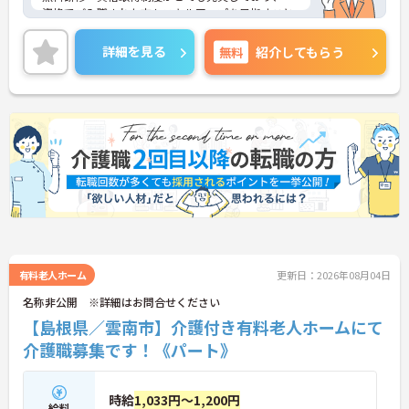
資格でご入職された方もスキルアップを目指すこと
ができます！
ご興味ある方には、面接対策ポイントなど、さらに
詳細を見る
無料
紹介してもらう
詳細をお話しいたしますのでお気軽にご相談くださ
い！
有料老人ホーム
更新日：2026年08月04日
名称非公開 ※詳細はお問合せください
【島根県／雲南市】介護付き有料老人ホームにて
介護職募集です！《パート》
時給
1,033円～1,200円
給料