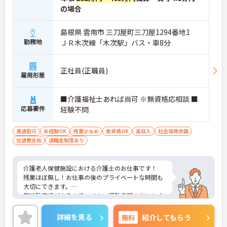
の場合
島根県 雲南市 三刀屋町三刀屋1294番地1
勤務地
ＪＲ木次線「木次駅」バス・車8分
正社員(正職員)
雇用形態
■介護福祉士あれば尚可 ※無資格応相談 ■
応募要件
経験不問
車通勤可
未経験OK
残業少なめ
無資格OK
高収入
社会保険完備
交通費支給
退職金制度あり
介護老人保健施設における介護士のお仕事です！
残業ほぼ無し！お仕事の後のプライベートな時間も
大切にできます。
無料駐車場があるのでマイカー通勤希望の方にもオ
ススメ！
ご興味ある方には、面接のポイントなど、さらに詳
詳細を見る
無料
紹介してもらう
細をお話致しますのでお気軽にご相談ください。