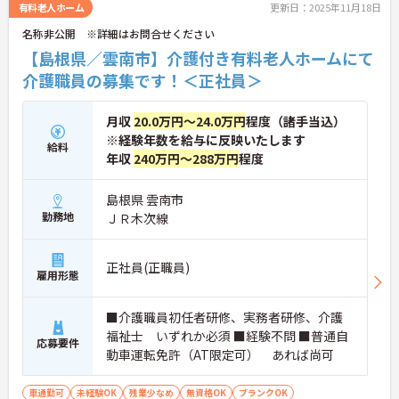
有料老人ホーム
更新日：2025年11月18日
名称非公開 ※詳細はお問合せください
【島根県／雲南市】介護付き有料老人ホームにて
介護職員の募集です！＜正社員＞
月収
20.0万円～24.0万円
程度（諸手当込）
※経験年数を給与に反映いたします
給料
年収
240万円～288万円
程度
島根県 雲南市
勤務地
ＪＲ木次線
正社員(正職員)
雇用形態
■介護職員初任者研修、実務者研修、介護
福祉士 いずれか必須 ■経験不問 ■普通自
応募要件
動車運転免許（AT限定可） あれば尚可
車通勤可
未経験OK
残業少なめ
無資格OK
ブランクOK