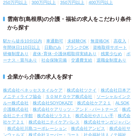
250万円以上
300万円以上
350万円以上
400万円以上
雲南市(島根県)の介護・福祉の求人をこだわり条件
から探す
駅から徒歩10分以内
車通勤可
未経験OK
無資格OK
高収入
年間休日110日以上
日勤のみ
ブランクOK
資格取得サポート
研修制度あり
産休･育休･介護休暇取得実績あり
残業少なめ
ボ
ーナス・賞与あり
社会保険完備
交通費支給
退職金制度あり
企業から介護の求人を探す
株式会社ベネッセスタイルケア
株式会社ツクイ
株式会社日本ア
メニティライフ協会
ＳＯＭＰＯケア株式会社
ソーシャルインク
ルー株式会社
株式会社SOYOKAZE
株式会社ケア２１
ALSOK
介護株式会社
株式会社ケアリッツ・アンド・パートナーズ
株式
会社ニチイ学館
株式会社ソラスト
株式会社やさしい手
株式会
社ケア２１
株式会社ニチイケアパレス
株式会社サンガジャパン
株式会社川島コーポレーション
株式会社アンビス
株式会社サ
ンウェルズ
株式会社スーパー・コート
社会福祉法人ノテ福祉