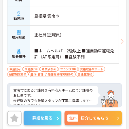
島根県 雲南市
勤務地
正社員(正職員)
雇用形態
■ホームヘルパー2級以上 ■通自動車運転免
応募要件
許（AT限定可） ■経験不問
車通勤可
未経験OK
残業少なめ
ブランクOK
資格取得サポート
研修制度あり
産休･育休･介護休暇取得実績あり
交通費支給
雲南市にある介護付き有料老人ホームにて介護職の
お仕事です。
未経験の方でも先輩スタッフが丁寧に指導しますの
で安心して働けます。
アットホームな雰囲気で、利用者さまも働くスタッ
フも笑顔にあふれる施設です
詳細を見る
無料
紹介してもらう
ご興味がある方は是非一度マイナビまでお問い合わ
せください。さらに詳細などお伝えします！