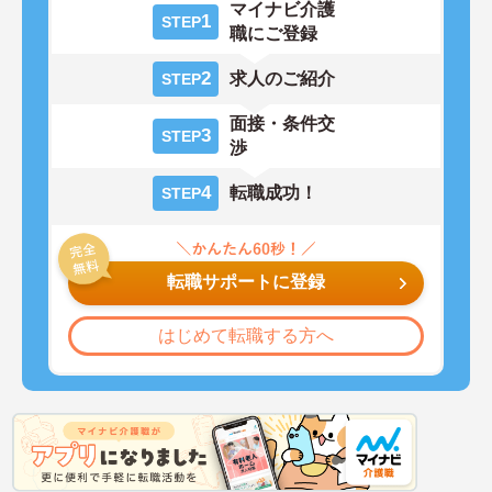
マイナビ介護
1
STEP
職にご登録
2
求人のご紹介
STEP
面接・条件交
3
STEP
渉
4
転職成功！
STEP
転職サポートに登録
はじめて転職する方へ