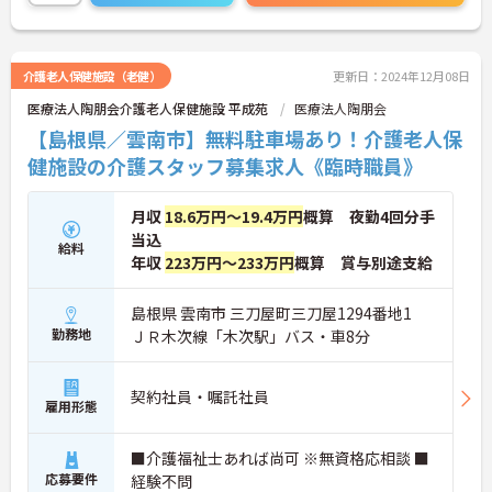
介護老人保健施設（老健）
更新日：2024年12月08日
医療法人陶朋会介護老人保健施設 平成苑
医療法人陶朋会
【島根県／雲南市】無料駐車場あり！介護老人保
健施設の介護スタッフ募集求人《臨時職員》
月収
18.6万円～19.4万円
概算 夜勤4回分手
当込
給料
年収
223万円～233万円
概算 賞与別途支給
島根県 雲南市 三刀屋町三刀屋1294番地1
勤務地
ＪＲ木次線「木次駅」バス・車8分
契約社員・嘱託社員
雇用形態
■介護福祉士あれば尚可 ※無資格応相談 ■
応募要件
経験不問