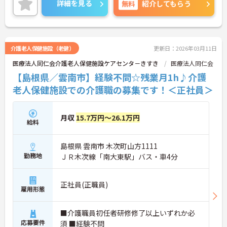
詳細を見る
無料
紹介してもらう
ご興味のある方には、面接対策ポイントなど、さら
に詳細をご案内しますのでお気軽にご相談くださ
い！
介護老人保健施設（老健）
更新日：2026年03月11日
医療法人同仁会介護老人保健施設ケアセンタ－きすき
医療法人同仁会
【島根県／雲南市】経験不問☆残業月1h♪介護
老人保健施設での介護職の募集です！＜正社員＞
月収
15.7万円～26.1万円
給料
島根県 雲南市 木次町山方1111
勤務地
ＪＲ木次線「南大東駅」バス・車4分
正社員(正職員)
雇用形態
■介護職員初任者研修修了以上いずれか必
応募要件
須 ■経験不問