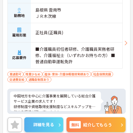
島根県 雲南市
勤務地
ＪＲ木次線
正社員(正職員)
雇用形態
■介護職員初任者研修、介護職員実務者研
修、介護福祉士（いずれかお持ちの方） ■
応募要件
普通自動車運転免許
車通勤可
残業少なめ
産休･育休･介護休暇取得実績あり
社会保険完備
交通費支給
退職金制度あり
中国地方を中心に介護事業を展開している総合介護
サービス企業の求人です！
研修制度や資格取得支援制度などスキルアップを目
指せる環境が整っています！
ご興味ある方には、面接のポイントなど、さらに詳
細をお話致しますのでお気軽にご相談ください。
詳細を見る
無料
紹介してもらう