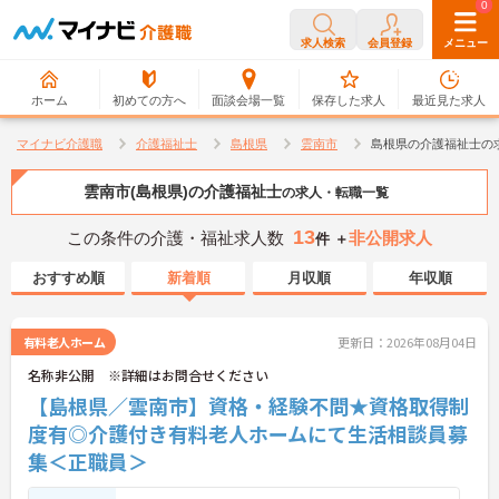
0
0
求人検索
会員登録
メニュー
ホーム
初めての方へ
面談会場一覧
保存した求人
最近見た求人
マイナビ介護職
介護福祉士
島根県
雲南市
島根県の介護福祉士の
雲南市(島根県)の介護福祉士
の求人・転職一覧
13
この条件の介護・福祉求人数
非公開求人
件 ＋
おすすめ順
新着順
月収順
年収順
有料老人ホーム
更新日：2026年08月04日
名称非公開 ※詳細はお問合せください
【島根県／雲南市】資格・経験不問★資格取得制
度有◎介護付き有料老人ホームにて生活相談員募
集＜正職員＞