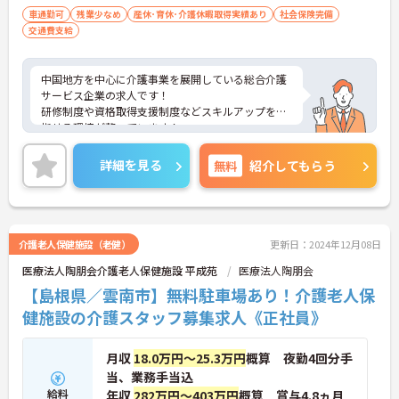
車通勤可
残業少なめ
産休･育休･介護休暇取得実績あり
社会保険完備
交通費支給
中国地方を中心に介護事業を展開している総合介護
サービス企業の求人です！
研修制度や資格取得支援制度などスキルアップを目
指せる環境が整っています！
ご興味ある方には、面接のポイントなど、さらに詳
細をお話致しますのでお気軽にご相談ください。
詳細を見る
無料
紹介してもらう
介護老人保健施設（老健）
更新日：2024年12月08日
医療法人陶朋会介護老人保健施設 平成苑
医療法人陶朋会
【島根県／雲南市】無料駐車場あり！介護老人保
健施設の介護スタッフ募集求人《正社員》
月収
18.0万円～25.3万円
概算 夜勤4回分手
当、業務手当込
給料
年収
282万円～403万円
概算 賞与4.8ヵ月