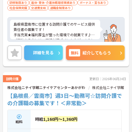
研修制度あり
産休･育休･介護休暇取得実績あり
ボーナス・賞与あり
社会保険完備
交通費支給
退職金制度あり
島根県雲南市に位置する訪問介護でのサービス提供
責任者の募集です！
手当充実★福利厚生が整った環境での就業です♪
ご興味ある方には、面接対策ポイントなど、さらに
詳細をお話しいたしますのでお気軽にご相談くださ
い。
詳細を見る
無料
紹介してもらう
訪問介護
更新日：2026年06月24日
株式会社ニチイ学館ニチイケアセンターあかがわ
株式会社ニチイ学館
【島根県／雲南市】週3日～勤務可☆訪問介護で
の介護職の募集です！＜非常勤＞
時給
1,160円～1,360円
給料