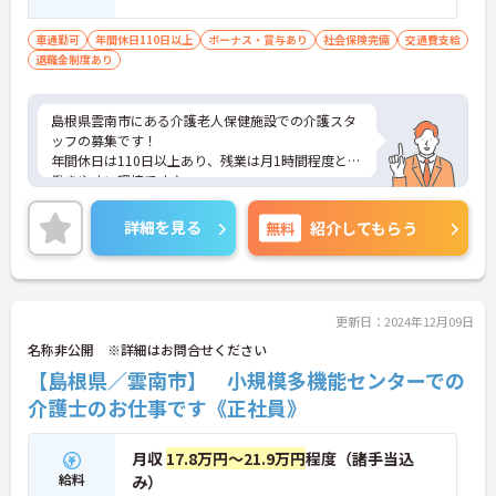
車通勤可
年間休日110日以上
ボーナス・賞与あり
社会保険完備
交通費支給
退職金制度あり
島根県雲南市にある介護老人保健施設での介護スタ
ッフの募集です！
年間休日は110日以上あり、残業は月1時間程度と、
働きやすい環境です♪
経験は不問です。サポート体制がしっかり整ってい
るので、ご安心ください◎
詳細を見る
無料
紹介してもらう
ご興味がある方はご面接のポイントをお伝えします
ので、お気軽にお問い合わせください！
更新日：2024年12月09日
名称非公開 ※詳細はお問合せください
【島根県／雲南市】 小規模多機能センターでの
介護士のお仕事です《正社員》
月収
17.8万円～21.9万円
程度（諸手当込
給料
み）