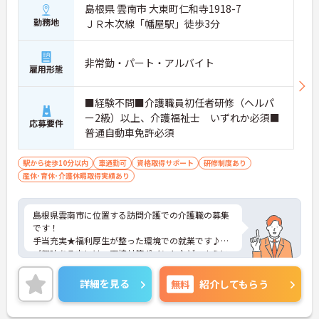
島根県 雲南市 大東町仁和寺1918-7
勤務地
ＪＲ木次線「幡屋駅」徒歩3分
非常勤・パート・アルバイト
雇用形態
■経験不問■介護職員初任者研修（ヘルパ
ー2級）以上、介護福祉士 いずれか必須■
応募要件
普通自動車免許必須
駅から徒歩10分以内
車通勤可
資格取得サポート
研修制度あり
産休･育休･介護休暇取得実績あり
島根県雲南市に位置する訪問介護での介護職の募集
です！
手当充実★福利厚生が整った環境での就業です♪
ご興味ある方には、面接対策ポイントなど、さらに
詳細をお話しいたしますのでお気軽にご相談くださ
い。
詳細を見る
無料
紹介してもらう