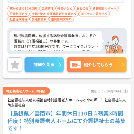
駅から徒歩10分以内
車通勤可
残業少なめ
日勤のみ
資格取得サポート
研修制度あり
産休･育休･介護休暇取得実績あり
ボーナス・賞与あり
社会保険完備
交通費支給
退職金制度あり
島根県雲南市に位置する訪問介護事業所における介
護職員（介護福祉士）の募集です。
残業は月平均5時間程度です。ワークライフバランス
を保ちながらご勤務いただけます。また、育児休
業・介護休業・看護休暇の取得実績があり、ライフ
ステージが変化しても働ける職場環境です。
詳細を見る
無料
紹介してもらう
ご興味のある方には、面接対策ポイントなど、さら
に詳細をご案内しますのでお気軽にご相談くださ
い！
特別養護老人ホーム（特養）
更新日：2026年06月12日
社会福祉法人萌友福祉会特別養護老人ホームみとやの郷
社会福祉法人
萌友福祉会
【島根県／雲南市】年間休日110日☆残業3時間
程度！特別養護老人ホームにて介護福祉士の募集
です！