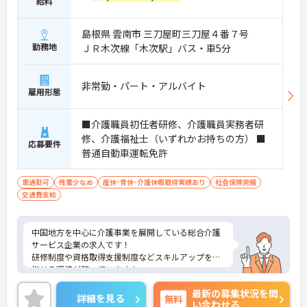
給料
島根県 雲南市 三刀屋町三刀屋４番７号
勤務地
ＪＲ木次線「木次駅」バス・車5分
非常勤・パート・アルバイト
雇用形態
■介護職員初任者研修、介護職員実務者研
修、介護福祉士（いずれかお持ちの方） ■
応募要件
普通自動車運転免許
車通勤可
残業少なめ
産休･育休･介護休暇取得実績あり
社会保険完備
交通費支給
中国地方を中心に介護事業を展開している総合介護
サービス企業の求人です！
研修制度や資格取得支援制度などスキルアップを目
指せる環境が整っています！
ご興味ある方には、面接のポイントなど、さらに詳
最新の募集状況を問
細をお話致しますのでお気軽にご相談ください。
詳細を見る
無料
い合わせる