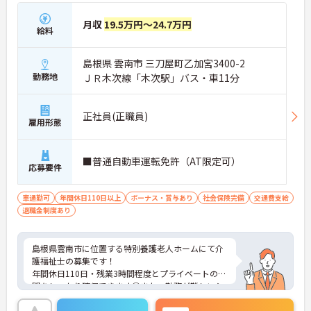
月収
19.5万円～24.7万円
給料
島根県 雲南市 三刀屋町乙加宮3400-2
勤務地
ＪＲ木次線「木次駅」バス・車11分
正社員(正職員)
雇用形態
■普通自動車運転免許（AT限定可）
応募要件
車通勤可
年間休日110日以上
ボーナス・賞与あり
社会保険完備
交通費支給
退職金制度あり
島根県雲南市に位置する特別養護老人ホームにて介
護福祉士の募集です！
年間休日110日・残業3時間程度とプライベートの時
間をしっかり確保できます◎また、勤務が難しいシ
フト時間がある場合ご相談いただけるためご家庭と
の両立も可能です♪