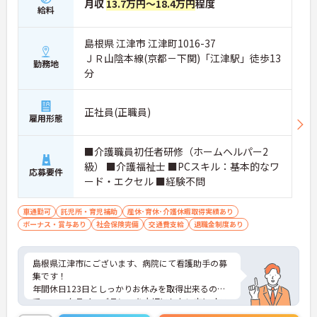
月収
13.7万円～18.4万円
程度
給料
島根県 江津市 江津町1016-37
ＪＲ山陰本線(京都－下関)「江津駅」徒歩13
勤務地
分
正社員(正職員)
雇用形態
■介護職員初任者研修（ホームヘルパー2
級） ■介護福祉士 ■PCスキル：基本的なワ
応募要件
ード・エクセル ■経験不問
車通勤可
託児所・育児補助
産休･育休･介護休暇取得実績あり
ボーナス・賞与あり
社会保険完備
交通費支給
退職金制度あり
島根県江津市にございます、病院にて看護助手の募
集です！
年間休日123日としっかりお休みを取得出来るの
で、ワークライフバランスを大切にしたい方にオス
スメです★