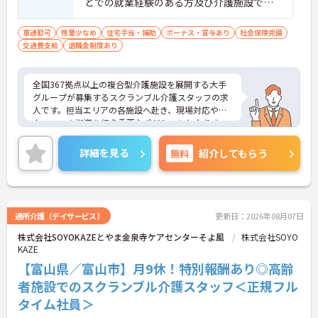
どでの就業経験のある方及び介護施設での
れます】
夜勤経験が有る方
・施設運営への貢献やチームワークを評価する独自
車通勤可
残業少なめ
住宅手当・補助
ボーナス・賞与あり
社会保険完備
の特別報酬制度により、賞与とは別に収入アップが
交通費支給
退職金制度あり
期待できます。
・日々の努力が目に見える形で還元されるため、高
いモチベーションを維持しながらやりがいを持って
全国367拠点以上の複合型介護施設を展開する大手
働けます。
グループが募集するスクランブル介護スタッフの求
人です。担当エリアの各施設へ赴き、現場対応やス
【個性を活かしながら、自分らしいスタイルで働け
タッフへの指導を行う重要なポジションとなりま
ます】
す。賞与とは別に特別報酬の支給実績や各種手当が
・髪色やネイル、ヒゲなどが原則自由となってお
充実しており、これまでのご経験を活かしてしっか
詳細を見る
無料
紹介してもらう
り、ご自身の価値観や清潔感を大切にしながら自分
りとした収入を得られる環境です。また、有給休暇
らしく働ける環境です。
とは別に年間17日間のリフレッシュ休暇が付与され
プライベートの時間を大切にしながら心身ともに余
裕を持って働けます。髪色やネイルなどが原則自由
となっており、自分らしいスタイルを維持できる点
通所介護（デイサービス）
更新日：2026年08月07日
も魅力です。在宅系から入居系まで幅広いサービス
株式会社SOYOKAZEとやま金泉寺ケアセンターそよ風
株式会社SOYO
に携わることで介護の専門性をさらに高められ、将
KAZE
来的にはマネジメント層へのキャリアアップも目指
せるため、安定した基盤のもとで長期的な成長が期
【富山県／富山市】月9休！特別報酬あり◎高齢
待できます。
者施設でのスクランブル介護スタッフ＜正規フル
タイム社員＞
★おすすめPOINT★
【複数施設を巡回する独自体制で、幅広いスキルと