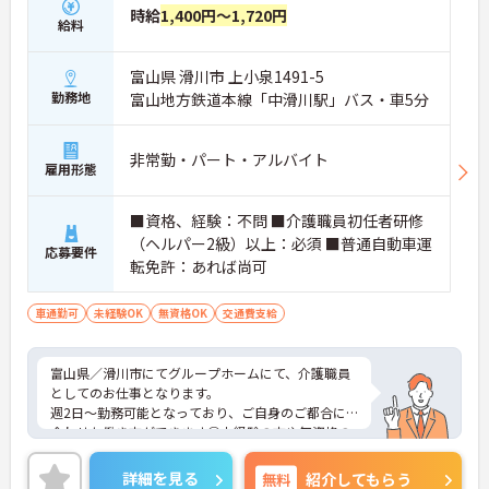
時給
1,400円～1,720円
を支給！平日の取得もしやすく趣味や家族との時
給料
間、旅行など自分のための時間を大切にできます。
【身だしなみの自由度が高く、ご自身のスタイルで
富山県 滑川市 上小泉1491-5
イキイキと活躍できます】
勤務地
富山地方鉄道本線「中滑川駅」バス・車5分
・髪色やネイル、ヒゲなどが原則自由となってお
り、個性を大切にできます ・清潔感と節度を保ちな
がら、自分らしい働き方が叶うストレスフリーな職
非常勤・パート・アルバイト
雇用形態
場です
【多職種連携と豊富なサービス展開のもとで、将来
■資格、経験：不問 ■介護職員初任者研修
のキャリアを描ける環境です】
（ヘルパー2級）以上：必須 ■普通自動車運
・在宅系から入居系まで携わることができるため、
応募要件
転免許：あれば尚可
介護のプロフェッショナルへと成長できます
・マネジメント層を目指す方を支援しており、70歳
までの再雇用制度のもとで長期的に働けます
車通勤可
未経験OK
無資格OK
交通費支給
富山県／滑川市にてグループホームにて、介護職員
としてのお仕事となります。
週2日～勤務可能となっており、ご自身のご都合に
合わせた働き方ができます◎未経験の方や無資格の
方も応募できるので、これから介護職を始めてみた
いという方にお勧めの求人です！
詳細を見る
無料
紹介してもらう