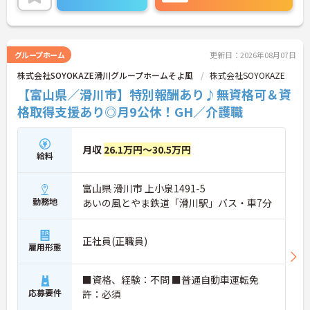
ご興味ある方は面接ポイントをお伝えしますので、
お気軽にお問い合わせください♪
グループホーム
更新日：2026年08月07日
株式会社SOYOKAZE滑川グループホームそよ風
株式会社SOYOKAZE
【富山県／滑川市】特別報酬あり♪無資格可＆資
格取得支援あり◎月9公休！GH／介護職
月収
26.1万円～30.5万円
給料
富山県 滑川市 上小泉1491-5
勤務地
あいの風とやま鉄道「滑川駅」バス・車7分
正社員(正職員)
雇用形態
■資格、経験：不問 ■普通自動車運転免
応募要件
許：必須