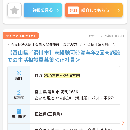
に取り組める環境です。在宅系から入居系まで幅広
いサービスを提供しているため、様々な経験を通じ
詳細を見る
無料
紹介してもらう
て介護のプロフェッショナルとしてスキルアップが
期待できます。また、日々の頑張りやチームへの貢
献を評価する特別報酬制度により、やりがいを持っ
て収入アップを目指せます。産休・育休の取得やリ
フレッシュ休暇など、ライフステージの変化に合わ
デイケア（通所リハ）
更新日：2026年05月26日
せた柔軟な働き方が可能なため、無理なく長期的な
社会福祉法人周山会老人保健施設 なごみ苑
社会福祉法人周山会
キャリアを築ける環境が整っています。
【富山県／滑川市】未経験可◎賞与年2回★施設
★おすすめPOINT★
での生活相談員募集＜正社員＞
【多職種連携で相談しやすく、協力して働ける環境
です】
・職種を超えて連携し合う体制が整っているため、
月収
23.0万円～29.0万円
一人で抱え込まず安心して業務に取り組めます。
給料
・周囲とサポートし合いながらお客様の生活を支え
る仕組みで、負担を軽減しながらケアに集中できま
富山県 滑川市 野町1686
す。
勤務地
あいの風とやま鉄道「滑川駅」バス・車6分
【多彩な経験を積み、専門性やキャリアを高められ
ます】
・在宅系から入居系まで幅広いサービスを展開して
正社員(正職員)
雇用形態
おり、様々な現場での経験を通じてスキルアップが
期待できます。
・マネジメントへの挑戦など多彩なキャリアパスが