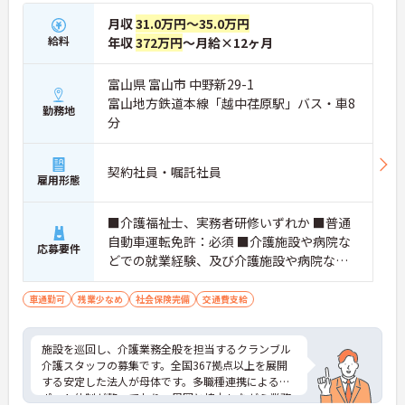
高い収入を獲得できます】
月収
31.0万円～35.0万円
・各施設での現場対応や指導を担うため、多様な環
給料
年収
372万円
～月給×12ヶ月
境で専門性を高められます
・高水準の特別報酬やスクランブル手当などが支給
されます
富山県 富山市 中野新29-1
富山地方鉄道本線「越中荏原駅」バス・車8
【年間17日のリフレッシュ休暇があり、私生活と両
勤務地
分
立して長く続けられます】
・有給休暇とは別に年間17日間のリフレッシュ休暇
を支給！平日の取得もしやすく趣味や家族との時
契約社員・嘱託社員
間、旅行など自分のための時間を大切にできます。
雇用形態
【身だしなみの自由度が高く、ご自身のスタイルで
■介護福祉士、実務者研修いずれか ■普通
イキイキと活躍できます】
・髪色やネイル、ヒゲなどが原則自由となってお
自動車運転免許：必須 ■介護施設や病院な
応募要件
り、個性を大切にできます ・清潔感と節度を保ちな
どでの就業経験、及び介護施設や病院など
がら、自分らしい働き方が叶うストレスフリーな職
での夜勤経験必須
場です
車通勤可
残業少なめ
社会保険完備
交通費支給
【多職種連携と豊富なサービス展開のもとで、将来
のキャリアを描ける環境です】
施設を巡回し、介護業務全般を担当するクランブル
・在宅系から入居系まで携わることができるため、
介護スタッフの募集です。全国367拠点以上を展開
介護のプロフェッショナルへと成長できます
する安定した法人が母体です。多職種連携によるサ
・マネジメント層を目指す方を支援しており、70歳
ポート体制が整っており、周囲と協力しながら業務
までの再雇用制度のもとで長期的に働けます