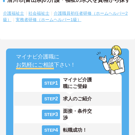
滑川市(富山県)の介護・福祉の求人を資格から探す
介護福祉士
社会福祉士
介護職員初任者研修（ホームヘルパー2
級）
実務者研修（ホームヘルパー1級）
マイナビ介護職に
お気軽にご相談
下さい！
マイナビ介護
1
STEP
職にご登録
2
求人のご紹介
STEP
面接・条件交
3
STEP
渉
4
転職成功！
STEP