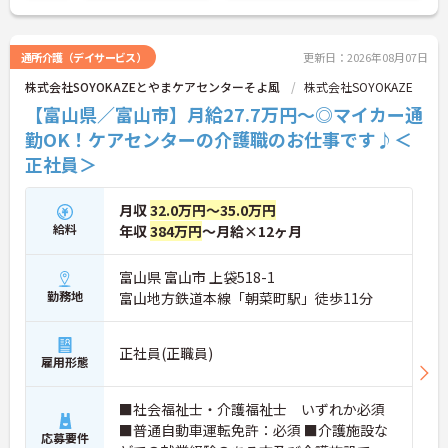
【手厚い資格取得支援や継続雇用制度で、将来の安
献を評価する特別報酬制度により、やりがいを持っ
心感が得られます】
て収入アップを目指せます。産休・育休の取得やリ
・勤務時間内で受講可能な資格取得サポートが整備
フレッシュ休暇など、ライフステージの変化に合わ
通所介護（デイサービス）
更新日：2026年08月07日
されているため、働きながら着実に認知症ケアの専
せた柔軟な働き方が可能なため、無理なく長期的な
門性を磨けます。
株式会社SOYOKAZEとやまケアセンターそよ風
株式会社SOYOKAZE
キャリアを築ける環境が整っています。
・65歳の定年後も70歳まで勤務可能な再雇用制度が
【富山県／富山市】月給27.7万円～◎マイカー通
設けられており、一つの職場で安定して長く活躍し
★おすすめPOINT★
続けることが可能です。
勤OK！ケアセンターの介護職のお仕事です♪＜
【多職種連携で相談しやすく、協力して働ける環境
正社員＞
です】
・職種を超えて連携し合う体制が整っているため、
一人で抱え込まず安心して業務に取り組めます。
月収
32.0万円～35.0万円
・周囲とサポートし合いながらお客様の生活を支え
給料
年収
384万円
～月給×12ヶ月
る仕組みで、負担を軽減しながらケアに集中できま
す。
富山県 富山市 上袋518-1
【多彩な経験を積み、専門性やキャリアを高められ
勤務地
富山地方鉄道本線「朝菜町駅」徒歩11分
ます】
・在宅系から入居系まで幅広いサービスを展開して
おり、様々な現場での経験を通じてスキルアップが
正社員(正職員)
期待できます。
雇用形態
・マネジメントへの挑戦など多彩なキャリアパスが
用意されているため、ご自身の目標に合わせて成長
■社会福祉士・介護福祉士 いずれか必須
していける環境です。
■普通自動車運転免許：必須 ■介護施設な
応募要件
【頑張りが収入に直結し、モチベーションを高めら