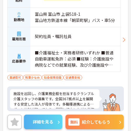
給料
・毎朝スタッフ全員で情報共有のミーティングを実
施しているため、お客様の変化や業務連絡を細やか
に把握できます。
富山県 富山市 上袋518-1
・困った時もすぐに相談してフォローし合える体制
勤務地
富山地方鉄道本線「朝菜町駅」バス・車5分
が整っているので、安心して業務に取り組むことが
期待できます。
契約社員・嘱託社員
【独自の特別報酬制度により、確かな収入アップが
雇用形態
見込めます】
・賞与年2回に加え、施設運営への貢献やチームワ
■介護福祉士・実務者研修いずれか ■普通
ークを評価する特別報酬が支給される仕組みがあり
自動車運転免許：必須 ■経験：介護施設や
ます。
応募要件
・目に見える形で日々の努力がしっかりと還元され
病院などでの就業経験、及び介護施設や病
ることで、高いモチベーションを保ちながら将来的
院などでの夜勤経験必須
な昇給を目指せます。
車通勤可
残業少なめ
社会保険完備
交通費支給
【自分らしいスタイルを大切にしながら、無理のな
いペースで働けます】
施設を巡回し、介護業務全般を担当するクランブル
・清潔感と節度があれば髪色やネイルなどの制限が
介護スタッフの募集です。全国367拠点以上を展開
ないため、ご自身の個性を尊重した働き方を叶えら
する安定した法人が母体です。多職種連携によるサ
れます。
ポート体制が整っており、周囲と協力しながら業務
・月平均残業時間が少なく、年間17日のリフレッシ
に取り組める環境です。在宅系から入居系まで幅広
ュ休暇も取得できる環境で、心身のゆとりを維持で
いサービスを提供しているため、様々な経験を通じ
詳細を見る
無料
紹介してもらう
きます。
て介護のプロフェッショナルとしてスキルアップが
期待できます。また、日々の頑張りやチームへの貢