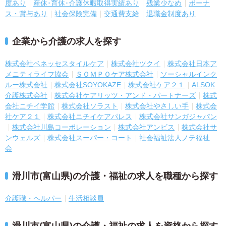
度あり
産休･育休･介護休暇取得実績あり
残業少なめ
ボーナ
ス・賞与あり
社会保険完備
交通費支給
退職金制度あり
企業から介護の求人を探す
株式会社ベネッセスタイルケア
株式会社ツクイ
株式会社日本ア
メニティライフ協会
ＳＯＭＰＯケア株式会社
ソーシャルインク
ルー株式会社
株式会社SOYOKAZE
株式会社ケア２１
ALSOK
介護株式会社
株式会社ケアリッツ・アンド・パートナーズ
株式
会社ニチイ学館
株式会社ソラスト
株式会社やさしい手
株式会
社ケア２１
株式会社ニチイケアパレス
株式会社サンガジャパン
株式会社川島コーポレーション
株式会社アンビス
株式会社サ
ンウェルズ
株式会社スーパー・コート
社会福祉法人ノテ福祉
会
滑川市(富山県)の介護・福祉の求人を職種から探す
介護職・ヘルパー
生活相談員