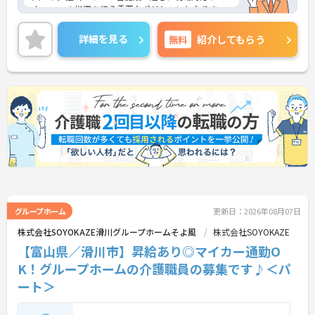
タッフへの指導を行う重要なポジションとなりま
す。賞与とは別に特別報酬の支給実績や各種手当が
充実しており、これまでのご経験を活かしてしっか
詳細を見る
無料
紹介してもらう
りとした収入を得られる環境です。また、有給休暇
とは別に年間17日間のリフレッシュ休暇が付与され
プライベートの時間を大切にしながら心身ともに余
裕を持って働けます。髪色やネイルなどが原則自由
となっており、自分らしいスタイルを維持できる点
も魅力です。在宅系から入居系まで幅広いサービス
に携わることで介護の専門性をさらに高められ、将
来的にはマネジメント層へのキャリアアップも目指
せるため、安定した基盤のもとで長期的な成長が期
待できます。
★おすすめPOINT★
【複数施設を巡回する独自体制で、幅広いスキルと
高い収入を獲得できます】
グループホーム
更新日：2026年08月07日
・各施設での現場対応や指導を担うため、多様な環
株式会社SOYOKAZE滑川グループホームそよ風
株式会社SOYOKAZE
境で専門性を高められます
【富山県／滑川市】昇給あり◎マイカー通勤O
・高水準の特別報酬やスクランブル手当などが支給
されます
K！グループホームの介護職員の募集です♪＜パ
ート＞
【年間17日のリフレッシュ休暇があり、私生活と両
立して長く続けられます】
・有給休暇とは別に年間17日間のリフレッシュ休暇