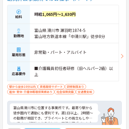
時給
1,065円～1,630円
給料
富山県 滑川市 瀬羽町1874-5
勤務地
富山地方鉄道本線「中滑川駅」徒歩8分
非常勤・パート・アルバイト
雇用形態
■介護職員初任者研修（旧ヘルパー2級）以
応募要件
上
駅から徒歩10分以内
資格取得サポート
研修制度あり
産休･育休･介護休暇取得実績あり
社会保険完備
交通費支給
富山県滑川市に位置する事業所です。最寄り駅から
徒歩圏内で通勤にも便利です。週1日以上、2時間～
の勤務が相談でき、プライベートとの両立もしやす
いです。ご興味のある方には、面接対策ポイントな
ど、さらに詳細をお話しいたしますのでお気軽にご