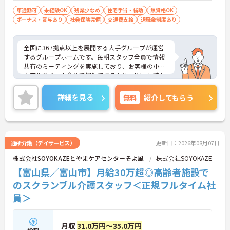
車通勤可
未経験OK
残業少なめ
住宅手当・補助
無資格OK
ボーナス・賞与あり
社会保険完備
交通費支給
退職金制度あり
全国に367拠点以上を展開する大手グループが運営
するグループホームです。毎朝スタッフ全員で情報
共有のミーティングを実施しており、お客様の小さ
な変化をチーム全体で把握できるため、困った時も
すぐに相談できる安心の体制が整っています。待遇
面では、賞与年2回に加え、日々の努力や売上への
詳細を見る
無料
紹介してもらう
寄与を評価する特別報酬が支給されるため、高いモ
チベーションを保ちながら勤務できる環境です。さ
らに、清潔感があれば髪色やネイルなどの規定がな
く、ご自身の個性を大切にしながら自分らしいスタ
イルで働くことができます。認知症ケアの専門性を
通所介護（デイサービス）
更新日：2026年08月07日
高めたい方にも最適な環境であり、手厚い研修体制
株式会社SOYOKAZEとやまケアセンターそよ風
株式会社SOYOKAZE
を通じて働きながらスキルアップを目指すことも可
能です。年間17日のリフレッシュ休暇や定年後の再
【富山県／富山市】月給30万超◎高齢者施設で
雇用制度など、長期的にキャリアを描ける福利厚生
のスクランブル介護スタッフ＜正規フルタイム社
も大きな魅力です。
員＞
★おすすめPOINT★
【チーム全体で情報を共有し、一人で抱え込まずに
働ける環境です】
月収
31.0万円～35.0万円