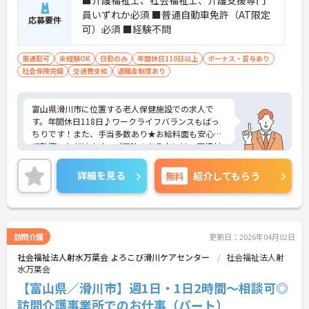
■介護福祉士、社会福祉士、介護支援専門
用意されているため、ご自身の目標に合わせて成長
員いずれか必須 ■普通自動車免許（AT限定
応募要件
していける環境です。
可）必須 ■経験不問
【頑張りが収入に直結し、モチベーションを高めら
れます】
車通勤可
未経験OK
日勤のみ
年間休日110日以上
ボーナス・賞与あり
・施設運営への貢献やチームワークを評価する独自
社会保険完備
交通費支給
退職金制度あり
の特別報酬制度により、賞与とは別に収入アップが
期待できます。
・日々の努力が目に見える形で還元されるため、高
富山県滑川市に位置する老人保健施設での求人で
いモチベーションを維持しながらやりがいを持って
す。年間休日118日♪ワークライフバランスもばっ
働けます。
ちりです！また、手当多数あり★お給料面も安心し
て勤務いただけます。ご興味のある方には、面接対
【個性を活かしながら、自分らしいスタイルで働け
策ポイントなど、さらに詳細をご案内しますのでお
ます】
気軽にご相談ください！
詳細を見る
無料
紹介してもらう
・髪色やネイル、ヒゲなどが原則自由となってお
り、ご自身の価値観や清潔感を大切にしながら自分
らしく働ける環境です。
訪問介護
更新日：2026年04月02日
社会福祉法人射水万葉会 よろこび滑川ケアセンター
社会福祉法人射
水万葉会
【富山県／滑川市】週1日・1日2時間～相談可◎
訪問介護事業所でのお仕事（パート）