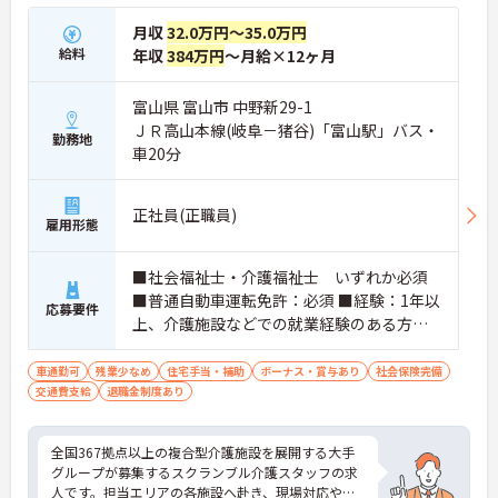
月収
32.0万円～35.0万円
給料
年収
384万円
～月給×12ヶ月
富山県 富山市 中野新29-1
ＪＲ高山本線(岐阜－猪谷)「富山駅」バス・
勤務地
車20分
正社員(正職員)
雇用形態
■社会福祉士・介護福祉士 いずれか必須
■普通自動車運転免許：必須 ■経験：1年以
応募要件
上、介護施設などでの就業経験のある方及
び介護施設での夜勤経験が有る方
車通勤可
残業少なめ
住宅手当・補助
ボーナス・賞与あり
社会保険完備
交通費支給
退職金制度あり
全国367拠点以上の複合型介護施設を展開する大手
グループが募集するスクランブル介護スタッフの求
人です。担当エリアの各施設へ赴き、現場対応やス