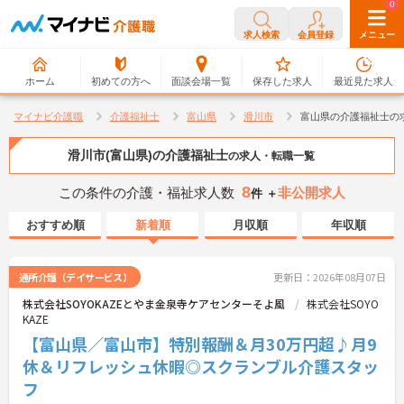
0
0
求人検索
会員登録
メニュー
ホーム
初めての方へ
面談会場一覧
保存した求人
最近見た求人
マイナビ介護職
介護福祉士
富山県
滑川市
富山県の介護福祉士の
滑川市(富山県)の介護福祉士
の求人・転職一覧
8
この条件の介護・福祉求人数
非公開求人
件 ＋
おすすめ順
新着順
月収順
年収順
通所介護（デイサービス）
更新日：2026年08月07日
株式会社SOYOKAZEとやま金泉寺ケアセンターそよ風
株式会社SOYO
KAZE
【富山県／富山市】特別報酬＆月30万円超♪月9
休＆リフレッシュ休暇◎スクランブル介護スタッ
フ