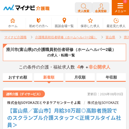
0
0
求人検索
会員登録
メニュー
ホーム
初めての方へ
面談会場一覧
保存した求人
最近見た求人
マイナビ介護職
介護職員初任者研修（ホームヘルパー2級）
富山県
滑
滑川市(富山県)の介護職員初任者研修（ホームヘルパー2級）
の求人・転職一覧
4
この条件の介護・福祉求人数
非公開求人
件 ＋
おすすめ順
新着順
月収順
年収順
通所介護（デイサービス）
更新日：2026年08月05日
株式会社SOYOKAZEとやまケアセンターそよ風
株式会社SOYOKAZE
【富山県／富山市】月給30万超◎高齢者施設で
のスクランブル介護スタッフ＜正規フルタイム社
員＞