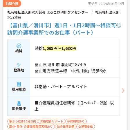
イルで働くことができます。認知症ケアの専門性を
訪問介護
更新日：2026年04月02日
高めたい方にも最適な環境であり、手厚い研修体制
社会福祉法人射水万葉会 よろこび滑川ケアセンター
社会福祉法人射
を通じて働きながらスキルアップを目指すことも可
水万葉会
能です。年間17日のリフレッシュ休暇や定年後の再
雇用制度など、長期的にキャリアを描ける福利厚生
【富山県／滑川市】週1日・1日2時間～相談可◎
も大きな魅力です。
訪問介護事業所でのお仕事（パート）
★おすすめPOINT★
【チーム全体で情報を共有し、一人で抱え込まずに
時給
1,065円～1,630円
働ける環境です】
給料
・毎朝スタッフ全員で情報共有のミーティングを実
施しているため、お客様の変化や業務連絡を細やか
富山県 滑川市 瀬羽町1874-5
に把握できます。
・困った時もすぐに相談してフォローし合える体制
勤務地
富山地方鉄道本線「中滑川駅」徒歩8分
が整っているので、安心して業務に取り組むことが
期待できます。
非常勤・パート・アルバイト
雇用形態
【独自の特別報酬制度により、確かな収入アップが
見込めます】
・賞与年2回に加え、施設運営への貢献やチームワ
■介護職員初任者研修（旧ヘルパー2級）以
ークを評価する特別報酬が支給される仕組みがあり
応募要件
上
ます。
・目に見える形で日々の努力がしっかりと還元され
駅から徒歩10分以内
資格取得サポート
研修制度あり
ることで、高いモチベーションを保ちながら将来的
産休･育休･介護休暇取得実績あり
社会保険完備
交通費支給
な昇給を目指せます。