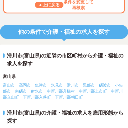
条件を変更して
▲上に戻る
再検索
他の条件で介護・福祉の求人を探す
滑川市(富山県)の近隣の市区町村から介護・福祉の
求人を探す
富山県
富山市
高岡市
魚津市
氷見市
滑川市
黒部市
砺波市
小矢
部市
南砺市
射水市
中新川郡舟橋村
中新川郡上市町
中新川
郡立山町
下新川郡入善町
下新川郡朝日町
滑川市(富山県)の介護・福祉の求人を雇用形態から
探す