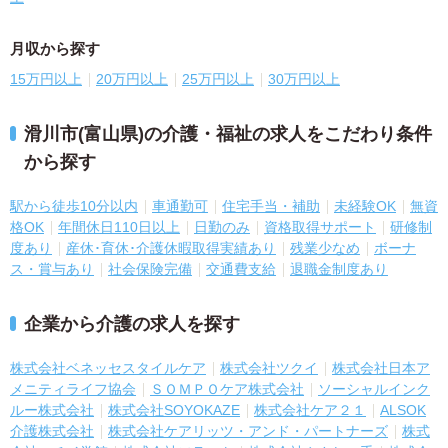
月収から探す
15万円以上
20万円以上
25万円以上
30万円以上
滑川市(富山県)の介護・福祉の求人をこだわり条件
から探す
駅から徒歩10分以内
車通勤可
住宅手当・補助
未経験OK
無資
格OK
年間休日110日以上
日勤のみ
資格取得サポート
研修制
度あり
産休･育休･介護休暇取得実績あり
残業少なめ
ボーナ
ス・賞与あり
社会保険完備
交通費支給
退職金制度あり
企業から介護の求人を探す
株式会社ベネッセスタイルケア
株式会社ツクイ
株式会社日本ア
メニティライフ協会
ＳＯＭＰＯケア株式会社
ソーシャルインク
ルー株式会社
株式会社SOYOKAZE
株式会社ケア２１
ALSOK
介護株式会社
株式会社ケアリッツ・アンド・パートナーズ
株式