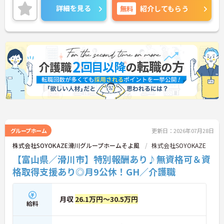
いサービスを提供しているため、様々な経験を通じ
詳細を見る
無料
紹介してもらう
て介護のプロフェッショナルとしてスキルアップが
期待できます。また、日々の頑張りやチームへの貢
献を評価する特別報酬制度により、やりがいを持っ
て収入アップを目指せます。産休・育休の取得やリ
フレッシュ休暇など、ライフステージの変化に合わ
せた柔軟な働き方が可能なため、無理なく長期的な
キャリアを築ける環境が整っています。
★おすすめPOINT★
【多職種連携で相談しやすく、協力して働ける環境
です】
・職種を超えて連携し合う体制が整っているため、
一人で抱え込まず安心して業務に取り組めます。
・周囲とサポートし合いながらお客様の生活を支え
グループホーム
更新日：2026年07月28日
る仕組みで、負担を軽減しながらケアに集中できま
株式会社SOYOKAZE滑川グループホームそよ風
株式会社SOYOKAZE
す。
【富山県／滑川市】特別報酬あり♪無資格可＆資
【多彩な経験を積み、専門性やキャリアを高められ
格取得支援あり◎月9公休！GH／介護職
ます】
・在宅系から入居系まで幅広いサービスを展開して
おり、様々な現場での経験を通じてスキルアップが
月収
26.1万円～30.5万円
期待できます。
給料
・マネジメントへの挑戦など多彩なキャリアパスが
用意されているため、ご自身の目標に合わせて成長