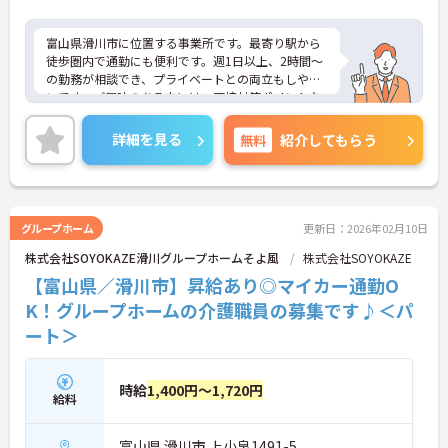
【自分らしいスタイルを大切にしながら、無理のな
富山県滑川市に位置する事業所です。最寄り駅から
いペースで働けます】
徒歩圏内で通勤にも便利です。週1日以上、2時間～
・清潔感と節度があれば髪色やネイルなどの制限が
の勤務が相談でき、プライベートとの両立もしやす
ないため、ご自身の個性を尊重した働き方を叶えら
いです。ご興味のある方には、面接対策ポイントな
れます。
ど、さらに詳細をお話しいたしますのでお気軽にご
・月平均残業時間が少なく、年間17日のリフレッシ
相談ください！
ュ休暇も取得できる環境で、心身のゆとりを維持で
詳細を見る
無料
紹介してもらう
きます。
【手厚い資格取得支援や継続雇用制度で、将来の安
心感が得られます】
・勤務時間内で受講可能な資格取得サポートが整備
グループホーム
更新日：2026年02月10日
されているため、働きながら着実に認知症ケアの専
株式会社SOYOKAZE滑川グループホームそよ風
株式会社SOYOKAZE
門性を磨けます。
・65歳の定年後も70歳まで勤務可能な再雇用制度が
【富山県／滑川市】昇給あり◎マイカー通勤O
設けられており、一つの職場で安定して長く活躍し
K！グループホームの介護職員の募集です♪＜パ
続けることが可能です。
ート＞
時給
1,400円～1,720円
給料
富山県 滑川市 上小泉1491-5