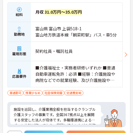
月収
31.0万円～35.0万円
給料
富山県 富山市 上袋518-1
勤務地
富山地方鉄道本線「朝菜町駅」バス・車5分
契約社員・嘱託社員
雇用形態
■介護福祉士・実務者研修いずれか ■普通
自動車運転免許：必須 ■経験：介護施設や
応募要件
病院などでの就業経験、及び介護施設や病
院などでの夜勤経験必須
車通勤可
残業少なめ
社会保険完備
交通費支給
施設を巡回し、介護業務全般を担当するクランブル
介護スタッフの募集です。全国367拠点以上を展開
する安定した法人が母体です。多職種連携によるサ
ポート体制が整っており、周囲と協力しながら業務
に取り組める環境です。在宅系から入居系まで幅広