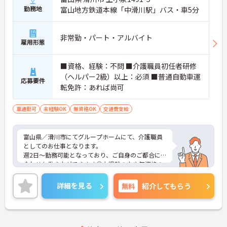
勤務地
富山地方鉄道本線「中滑川駅」バス・車5分
非常勤・パート・アルバイト
雇用形態
■資格、経験：不問 ■介護職員初任者研修
（ヘルパー2級）以上：必須 ■普通自動車運
応募要件
転免許：あれば尚可
車通勤可
未経験OK
無資格OK
交通費支給
富山県／滑川市にてグループホームにて、介護職員
としてのお仕事となります。
週2日～勤務可能となっており、ご自身のご都合に
合わせた働き方ができます◎未経験の方や無資格の
方も応募できるので、これから介護職を始めてみた
いという方にお勧めの求人です！
詳細を見る
無料
紹介してもらう
ご興味ある方は面接ポイントをお伝えしますので、
お気軽にお問い合わせください♪