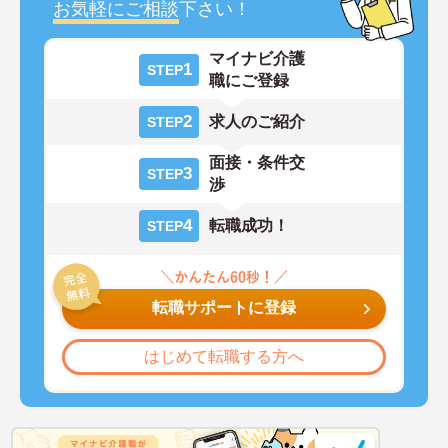
お気軽にご相談
下さい！
マイナビ介護
1
STEP
職にご登録
2
求人のご紹介
STEP
面接・条件交
3
STEP
渉
4
転職成功！
STEP
転職サポートに登録
はじめて転職する方へ