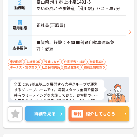
富山県 滑川市 上小泉1491-5
していける環境です。
勤務地
あいの風とやま鉄道「滑川駅」バス・車7分
【頑張りが収入に直結し、モチベーションを高めら
れます】
正社員(正職員)
・施設運営への貢献やチームワークを評価する独自
雇用形態
の特別報酬制度により、賞与とは別に収入アップが
期待できます。
■資格、経験：不問 ■普通自動車運転免
・日々の努力が目に見える形で還元されるため、高
いモチベーションを維持しながらやりがいを持って
応募要件
許：必須
働けます。
車通勤可
未経験OK
残業少なめ
住宅手当・補助
無資格OK
【個性を活かしながら、自分らしいスタイルで働け
ボーナス・賞与あり
社会保険完備
交通費支給
退職金制度あり
ます】
・髪色やネイル、ヒゲなどが原則自由となってお
り、ご自身の価値観や清潔感を大切にしながら自分
全国に367拠点以上を展開する大手グループが運営
らしく働ける環境です。
するグループホームです。毎朝スタッフ全員で情報
共有のミーティングを実施しており、お客様の小さ
な変化をチーム全体で把握できるため、困った時も
すぐに相談できる安心の体制が整っています。待遇
面では、賞与年2回に加え、日々の努力や売上への
詳細を見る
無料
紹介してもらう
寄与を評価する特別報酬が支給されるため、高いモ
チベーションを保ちながら勤務できる環境です。さ
らに、清潔感があれば髪色やネイルなどの規定がな
く、ご自身の個性を大切にしながら自分らしいスタ