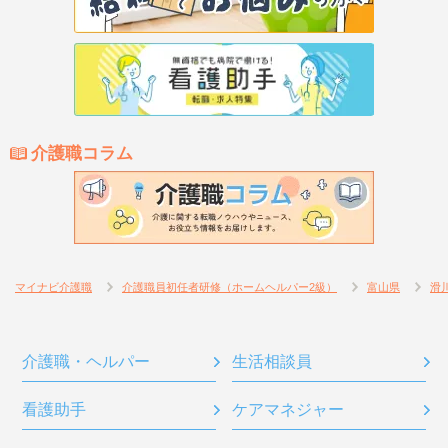
介護職コラム
マイナビ介護職
介護職員初任者研修（ホームヘルパー2級）
富山県
滑
介護職・ヘルパー
生活相談員
看護助手
ケアマネジャー