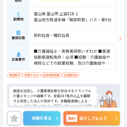
給料
・毎朝スタッフ全員で情報共有のミーティングを実
施しているため、お客様の変化や業務連絡を細やか
に把握できます。
富山県 富山市 上袋518-1
・困った時もすぐに相談してフォローし合える体制
勤務地
富山地方鉄道本線「朝菜町駅」バス・車5分
が整っているので、安心して業務に取り組むことが
期待できます。
契約社員・嘱託社員
【独自の特別報酬制度により、確かな収入アップが
雇用形態
見込めます】
・賞与年2回に加え、施設運営への貢献やチームワ
■介護福祉士・実務者研修いずれか ■普通
ークを評価する特別報酬が支給される仕組みがあり
自動車運転免許：必須 ■経験：介護施設や
ます。
応募要件
・目に見える形で日々の努力がしっかりと還元され
病院などでの就業経験、及び介護施設や病
ることで、高いモチベーションを保ちながら将来的
院などでの夜勤経験必須
な昇給を目指せます。
車通勤可
残業少なめ
社会保険完備
交通費支給
【自分らしいスタイルを大切にしながら、無理のな
いペースで働けます】
施設を巡回し、介護業務全般を担当するクランブル
・清潔感と節度があれば髪色やネイルなどの制限が
介護スタッフの募集です。全国367拠点以上を展開
ないため、ご自身の個性を尊重した働き方を叶えら
する安定した法人が母体です。多職種連携によるサ
れます。
ポート体制が整っており、周囲と協力しながら業務
・月平均残業時間が少なく、年間17日のリフレッシ
に取り組める環境です。在宅系から入居系まで幅広
ュ休暇も取得できる環境で、心身のゆとりを維持で
いサービスを提供しているため、様々な経験を通じ
詳細を見る
無料
紹介してもらう
きます。
て介護のプロフェッショナルとしてスキルアップが
期待できます。また、日々の頑張りやチームへの貢