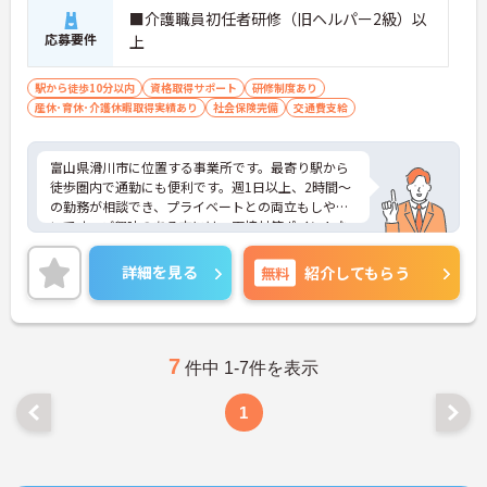
用意されているため、ご自身の目標に合わせて成長
■介護職員初任者研修（旧ヘルパー2級）以
していける環境です。
応募要件
上
【頑張りが収入に直結し、モチベーションを高めら
駅から徒歩10分以内
資格取得サポート
研修制度あり
れます】
産休･育休･介護休暇取得実績あり
社会保険完備
交通費支給
・施設運営への貢献やチームワークを評価する独自
の特別報酬制度により、賞与とは別に収入アップが
期待できます。
富山県滑川市に位置する事業所です。最寄り駅から
・日々の努力が目に見える形で還元されるため、高
徒歩圏内で通勤にも便利です。週1日以上、2時間～
いモチベーションを維持しながらやりがいを持って
の勤務が相談でき、プライベートとの両立もしやす
働けます。
いです。ご興味のある方には、面接対策ポイントな
ど、さらに詳細をお話しいたしますのでお気軽にご
【個性を活かしながら、自分らしいスタイルで働け
相談ください！
ます】
詳細を見る
無料
紹介してもらう
・髪色やネイル、ヒゲなどが原則自由となってお
り、ご自身の価値観や清潔感を大切にしながら自分
らしく働ける環境です。
7
件中 1-7件を表示
1