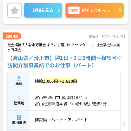
に取り組める環境です。在宅系から入居系まで幅広
いサービスを提供しているため、様々な経験を通じ
詳細を見る
無料
紹介してもらう
て介護のプロフェッショナルとしてスキルアップが
期待できます。また、日々の頑張りやチームへの貢
献を評価する特別報酬制度により、やりがいを持っ
て収入アップを目指せます。産休・育休の取得やリ
フレッシュ休暇など、ライフステージの変化に合わ
訪問介護
更新日：2026年04月02日
せた柔軟な働き方が可能なため、無理なく長期的な
社会福祉法人射水万葉会 よろこび滑川ケアセンター
社会福祉法人射
キャリアを築ける環境が整っています。
水万葉会
★おすすめPOINT★
【富山県／滑川市】週1日・1日2時間～相談可◎
【多職種連携で相談しやすく、協力して働ける環境
訪問介護事業所でのお仕事（パート）
です】
・職種を超えて連携し合う体制が整っているため、
一人で抱え込まず安心して業務に取り組めます。
時給
1,065円～1,630円
・周囲とサポートし合いながらお客様の生活を支え
給料
る仕組みで、負担を軽減しながらケアに集中できま
す。
富山県 滑川市 瀬羽町1874-5
【多彩な経験を積み、専門性やキャリアを高められ
勤務地
富山地方鉄道本線「中滑川駅」徒歩8分
ます】
・在宅系から入居系まで幅広いサービスを展開して
おり、様々な現場での経験を通じてスキルアップが
非常勤・パート・アルバイト
雇用形態
期待できます。
・マネジメントへの挑戦など多彩なキャリアパスが