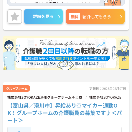
タッフへの指導を行う重要なポジションとなりま
す。賞与とは別に特別報酬の支給実績や各種手当が
充実しており、これまでのご経験を活かしてしっか
詳細を見る
無料
紹介してもらう
りとした収入を得られる環境です。また、有給休暇
とは別に年間17日間のリフレッシュ休暇が付与され
プライベートの時間を大切にしながら心身ともに余
裕を持って働けます。髪色やネイルなどが原則自由
となっており、自分らしいスタイルを維持できる点
も魅力です。在宅系から入居系まで幅広いサービス
に携わることで介護の専門性をさらに高められ、将
来的にはマネジメント層へのキャリアアップも目指
せるため、安定した基盤のもとで長期的な成長が期
待できます。
★おすすめPOINT★
【複数施設を巡回する独自体制で、幅広いスキルと
高い収入を獲得できます】
グループホーム
更新日：2026年08月07日
・各施設での現場対応や指導を担うため、多様な環
株式会社SOYOKAZE滑川グループホームそよ風
株式会社SOYOKAZE
境で専門性を高められます
【富山県／滑川市】昇給あり◎マイカー通勤O
・高水準の特別報酬やスクランブル手当などが支給
されます
K！グループホームの介護職員の募集です♪＜パ
ート＞
【年間17日のリフレッシュ休暇があり、私生活と両
立して長く続けられます】
・有給休暇とは別に年間17日間のリフレッシュ休暇