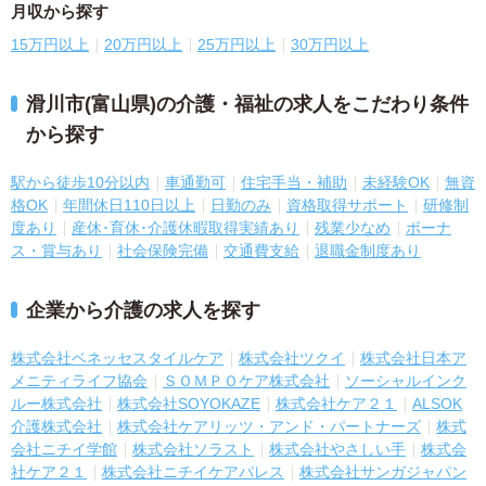
月収から探す
15万円以上
20万円以上
25万円以上
30万円以上
滑川市(富山県)の介護・福祉の求人をこだわり条件
から探す
駅から徒歩10分以内
車通勤可
住宅手当・補助
未経験OK
無資
格OK
年間休日110日以上
日勤のみ
資格取得サポート
研修制
度あり
産休･育休･介護休暇取得実績あり
残業少なめ
ボーナ
ス・賞与あり
社会保険完備
交通費支給
退職金制度あり
企業から介護の求人を探す
株式会社ベネッセスタイルケア
株式会社ツクイ
株式会社日本ア
メニティライフ協会
ＳＯＭＰＯケア株式会社
ソーシャルインク
ルー株式会社
株式会社SOYOKAZE
株式会社ケア２１
ALSOK
介護株式会社
株式会社ケアリッツ・アンド・パートナーズ
株式
会社ニチイ学館
株式会社ソラスト
株式会社やさしい手
株式会
社ケア２１
株式会社ニチイケアパレス
株式会社サンガジャパン