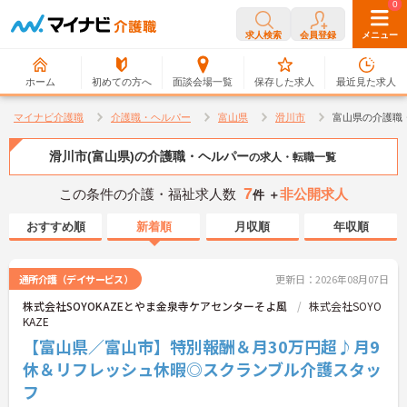
0
0
求人検索
会員登録
メニュー
ホーム
初めての方へ
面談会場一覧
保存した求人
最近見た求人
マイナビ介護職
介護職・ヘルパー
富山県
滑川市
富山県の介護職
滑川市(富山県)の介護職・ヘルパー
の求人・転職一覧
7
この条件の介護・福祉求人数
非公開求人
件 ＋
おすすめ順
新着順
月収順
年収順
通所介護（デイサービス）
更新日：2026年08月07日
株式会社SOYOKAZEとやま金泉寺ケアセンターそよ風
株式会社SOYO
KAZE
【富山県／富山市】特別報酬＆月30万円超♪月9
休＆リフレッシュ休暇◎スクランブル介護スタッ
フ