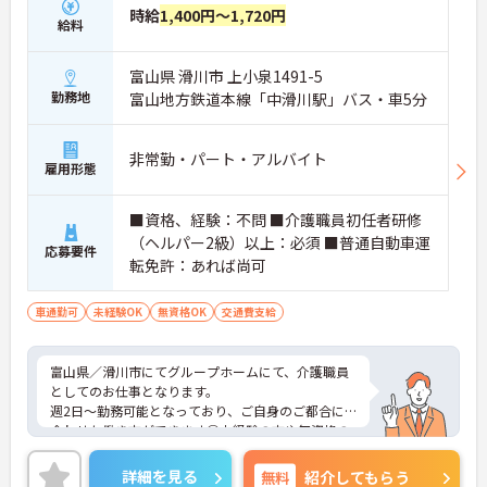
時給
1,400円～1,720円
を支給！平日の取得もしやすく趣味や家族との時
給料
間、旅行など自分のための時間を大切にできます。
【身だしなみの自由度が高く、ご自身のスタイルで
富山県 滑川市 上小泉1491-5
イキイキと活躍できます】
勤務地
富山地方鉄道本線「中滑川駅」バス・車5分
・髪色やネイル、ヒゲなどが原則自由となってお
り、個性を大切にできます ・清潔感と節度を保ちな
がら、自分らしい働き方が叶うストレスフリーな職
非常勤・パート・アルバイト
雇用形態
場です
【多職種連携と豊富なサービス展開のもとで、将来
■資格、経験：不問 ■介護職員初任者研修
のキャリアを描ける環境です】
（ヘルパー2級）以上：必須 ■普通自動車運
・在宅系から入居系まで携わることができるため、
応募要件
転免許：あれば尚可
介護のプロフェッショナルへと成長できます
・マネジメント層を目指す方を支援しており、70歳
までの再雇用制度のもとで長期的に働けます
車通勤可
未経験OK
無資格OK
交通費支給
富山県／滑川市にてグループホームにて、介護職員
としてのお仕事となります。
週2日～勤務可能となっており、ご自身のご都合に
合わせた働き方ができます◎未経験の方や無資格の
方も応募できるので、これから介護職を始めてみた
いという方にお勧めの求人です！
詳細を見る
無料
紹介してもらう