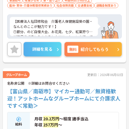
車通勤可
残業少なめ
寮・借り上げ
年間休日110日以上
産休･育休･介護休暇取得実績あり
社会保険完備
交通費支給
退職金制度あり
【医療法人社団修和会 介護老人保健施設葵の園・
なんとのここが魅力です！】
①節分、のど自慢大会、お花見、七夕、紅葉狩りな
ど毎月必ず楽しみのあるレクリエーションを行って
おり、ご利用者様の療養生活をトータルサポートし
ています。②休日が多く、残業もほとんど無いの
詳細を見る
無料
紹介してもらう
で、自分のペースを保ちながら働けます♪③全国12
0以上の事業所を展開する大手法人グループのひと
つです！大きな母体のため福利厚生が充実しており
働きやすい環境です！
グループホーム
更新日：2026年06月02日
名称非公開 ※詳細はお問合せください
【富山県／南砺市】マイカー通勤可／無資格歓
迎！アットホームなグループホームにて介護求人
です＜常勤＞
月収
20.2万円
～程度 諸手当込
給料
年収
257万円
～