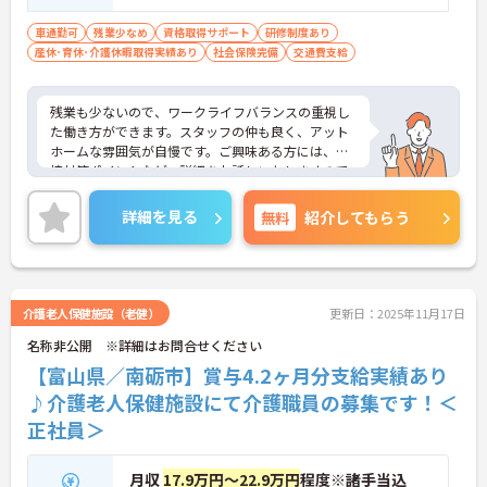
車通勤可
残業少なめ
資格取得サポート
研修制度あり
産休･育休･介護休暇取得実績あり
社会保険完備
交通費支給
残業も少ないので、ワークライフバランスの重視し
た働き方ができます。スタッフの仲も良く、アット
ホームな雰囲気が自慢です。ご興味ある方には、面
接対策ポイントなど、詳細をお話しいたしますので
お気軽にご相談ください。
詳細を見る
無料
紹介してもらう
介護老人保健施設（老健）
更新日：2025年11月17日
名称非公開 ※詳細はお問合せください
【富山県／南砺市】賞与4.2ヶ月分支給実績あり
♪介護老人保健施設にて介護職員の募集です！＜
正社員＞
月収
17.9万円～22.9万円
程度※諸手当込