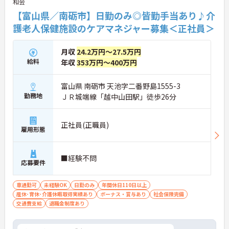
和会
【富山県／南砺市】日勤のみ◎皆勤手当あり♪介
護老人保健施設のケアマネジャー募集＜正社員＞
月収
24.2万円～27.5万円
給料
年収
353万円～400万円
富山県 南砺市 天池字二番野島1555-3
勤務地
ＪＲ城端線「越中山田駅」徒歩26分
正社員(正職員)
雇用形態
■経験不問
応募要件
車通勤可
未経験OK
日勤のみ
年間休日110日以上
産休･育休･介護休暇取得実績あり
ボーナス・賞与あり
社会保険完備
交通費支給
退職金制度あり