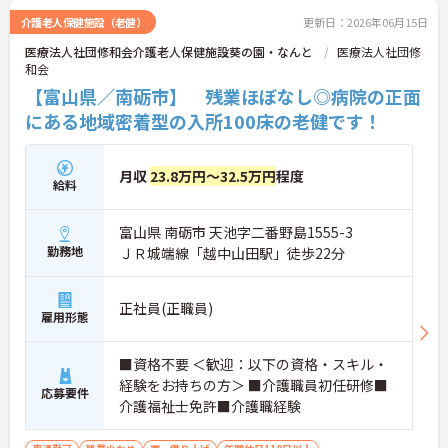
さい！
介護老人保健施設（老健）
更新日：2026年06月15日
医療法人社団修和会介護老人保健施設葵の園・なんと
医療法人社団修
和会
【富山県／南砺市】 残業ほぼなし◎病院の正面
にある地域密着型の入所100床の老健です！
月収
23.8万円～32.5万円
程度
給料
富山県 南砺市 天池字二番野島1555-3
勤務地
ＪＲ城端線「越中山田駅」徒歩22分
正社員(正職員)
雇用形態
■資格不要 ＜歓迎：以下の資格・スキル・
経験をお持ちの方＞ ■介護職員初任研修■
応募要件
介護福祉士免許■介護職経験