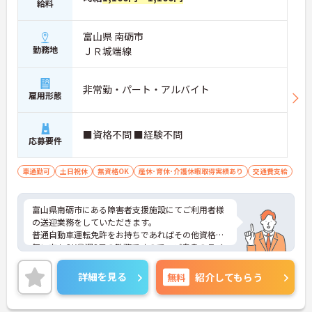
給料
富山県 南砺市
勤務地
ＪＲ城端線
非常勤・パート・アルバイト
雇用形態
■資格不問 ■経験不問
応募要件
車通勤可
土日祝休
無資格OK
産休･育休･介護休暇取得実績あり
交通費支給
富山県南砺市にある障害者支援施設にてご利用者様
の送迎業務をしていただきます。
普通自動車運転免許をお持ちであればその他資格が
無い方もOK◎週3日の勤務ですので、ご自身のライ
フスタイルに合わせて働くことができます♪
ご興味のある方には、面接対策ポイントなど、さら
詳細を見る
無料
紹介してもらう
に詳細をお話しいたしますのでお気軽にご相談くだ
さい！