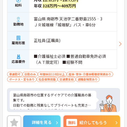
給料
年収
328万円～409万円
富山県 南砺市 天池字二番野島1555‐3
勤務地
ＪＲ城端線「城端駅」バス・車6分
正社員(正職員)
雇用形態
■介護福祉士必須 ■普通自動車免許必須
応募要件
（ＡＴ限定可） ■経験不問
車通勤可
日勤のみ
年間休日110日以上
産休･育休･介護休暇取得実績あり
ボーナス・賞与あり
社会保険完備
交通費支給
退職金制度あり
富山県南砺市の位置するデイケアでの介護職員の募
集です。
日勤での勤務と残業なしでプライベートも充実させ
たいというかたにおすすめです！
退職金制度や育児・介護休暇の取得実績もあり、長
期で就業できる環境が整っています。
詳細を見る
無料
紹介してもらう
ご興味のある方は、面接のポイントをお伝えします