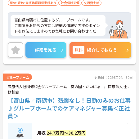
産休･育休･介護休暇取得実績あり
社会保険完備
交通費支給
富山県南砺市に位置するグループホームです。
ご興味をお持ちの方には詳細の情報や面接のポイン
トをお伝えしますのでお気軽にお問い合わせくださ
いませ。
詳細を見る
無料
紹介してもらう
グループホーム
更新日：2026年04月30日
医療法人社団修和会グループホーム 葵の園・かいにょ
医療法人社団
修和会
【富山県／南砺市】残業なし！日勤のみのお仕事
♪グループホームでのケアマネジャー募集＜正社
員＞
月収
24.7万円～30.2万円
給料