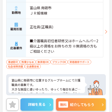
富山県 南砺市
勤務地
ＪＲ城端線
正社員(正職員)
雇用形態
■介護職員初任者研修又はホームヘルパー2
級以上の資格をお持ちの方 ※無資格の方も
応募要件
ご相談ください
車通勤可
残業少なめ
無資格OK
ブランクOK
資格取得サポート
社会保険完備
交通費支給
富山県に南砺市に位置するグループホームにて介護
職員の募集です。
大きな施設と違いゆったり、ゆっくり毎日を過ごす
事を目的としているので、スタッフの役割も「心の
介護」と言った分野が中心となります。
ご興味のある方には、面接対策ポイントなど、さら
詳細を見る
無料
紹介してもらう
に詳細をお話しいたしますので、お気軽にご相談く
ださい。