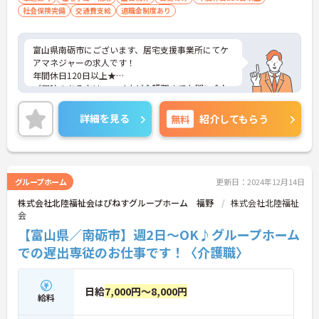
社会保険完備
交通費支給
退職金制度あり
富山県南砺市にございます、居宅支援事業所にてケ
アマネジャーの求人です！
年間休日120日以上★
ご興味のある方は、マイナビ介護職までお問い合わ
せください。
詳細を見る
無料
紹介してもらう
グループホーム
更新日：2024年12月14日
株式会社北陸福祉会はぴねすグループホーム 福野
株式会社北陸福祉
会
【富山県／南砺市】週2日～OK♪グループホーム
での遅出専従のお仕事です！〈介護職〉
日給
7,000円～8,000円
給料