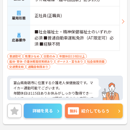
正社員(正職員)
雇用形態
■社会福祉士・精神保健福祉士のいずれか
必須 ■普通自動車運転免許（AT限定可）必
応募要件
須 ■経験不問
車通勤可
残業少なめ
日勤のみ
年間休日110日以上
産休･育休･介護休暇取得実績あり
ボーナス・賞与あり
社会保険完備
交通費支給
退職金制度あり
富山県南砺市に位置する介護老人保健施設です。マ
イカー通勤可能でございます。
年間休日は115日ありお休みがしっかり取得できま
すので、スタッフにとって理想の働き方を実現して
います。
昇給や賞与制度があり頑張りが評価されてしっかり
詳細を見る
無料
紹介してもらう
と職員に還元されます。賞与は4ヶ月分の支給実績と
嬉しい高待遇です。
ご興味のある方には、面接対策ポイントなど、さら
に詳細をお話しいたしますのでお気軽にご相談くだ