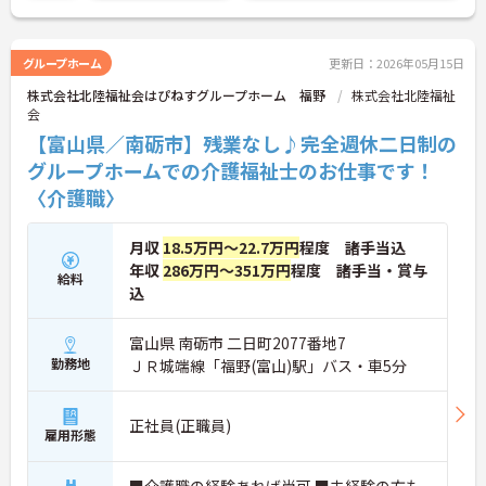
グループホーム
更新日：2026年05月15日
株式会社北陸福祉会はぴねすグループホーム 福野
株式会社北陸福祉
会
【富山県／南砺市】残業なし♪完全週休二日制の
グループホームでの介護福祉士のお仕事です！
〈介護職〉
月収
18.5万円～22.7万円
程度 諸手当込
年収
286万円～351万円
程度 諸手当・賞与
給料
込
富山県 南砺市 二日町2077番地7
勤務地
ＪＲ城端線「福野(富山)駅」バス・車5分
正社員(正職員)
雇用形態