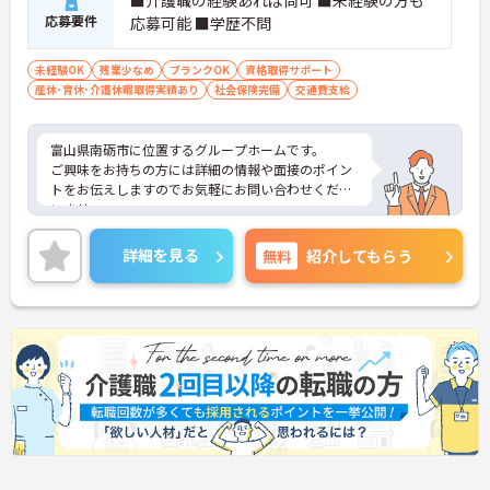
■介護職の経験あれば尚可 ■未経験の方も
応募要件
応募可能 ■学歴不問
未経験OK
残業少なめ
ブランクOK
資格取得サポート
産休･育休･介護休暇取得実績あり
社会保険完備
交通費支給
富山県南砺市に位置するグループホームです。
ご興味をお持ちの方には詳細の情報や面接のポイン
トをお伝えしますのでお気軽にお問い合わせくださ
いませ。
詳細を見る
無料
紹介してもらう