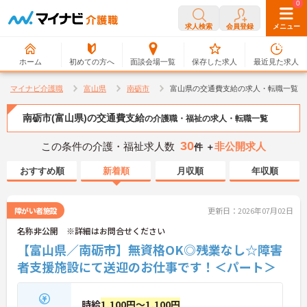
0
0
求人検索
会員登録
メニュー
ホーム
初めての方へ
面談会場一覧
保存した求人
最近見た求人
マイナビ介護職
富山県
南砺市
富山県の交通費支給の求人・転職一覧
南砺市(富山県)の交通費支給
の介護職・福祉の求人・転職一覧
30
この条件の介護・福祉求人数
非公開求人
件 ＋
おすすめ順
新着順
月収順
年収順
障がい者施設
更新日：2026年07月02日
名称非公開 ※詳細はお問合せください
【富山県／南砺市】無資格OK◎残業なし☆障害
者支援施設にて送迎のお仕事です！＜パート＞
時給
1,100円～1,100円