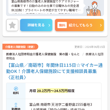
富山県南砺市の介護老人保健施設でケアマネジャー
の募集です！日勤のみのお仕事で日曜休みの完全週
休2日制！プライベートの予定が立てやすい職場で
す◎また、交通費支給はもちろん、皆勤手当をはじ
めとした各種手当に加え、昇給や計3.50ヵ月分の賞
与実績ありで待遇面ばっちり！あなたの頑張りがし
詳細を見る
無料
紹介してもらう
っかり評価される職場です♪ご興味のある方は面接
ポイントをお伝えしますので、お気軽にご相談くだ
さい！
介護老人保健施設（老健）
更新日：2026年06月15日
医療法人社団修和会介護老人保健施設 葵の園・なんと
医療法人社団
修和会
【富山県／南砺市】年間休日115日☆マイカー通
勤OK！介護老人保健施設にて支援相談員募集
〈正社員〉
月収
20.2万円～24.5万円
程度
給料
富山県 南砺市 天池字二番野島1555番地3
勤務地
ＪＲ城端線「越中山田駅」徒歩15分