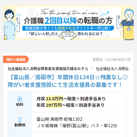
障がい者施設
更新日：2026年06月25日
社会福祉法人渓明会障害者支援施設花椿あおぞら
社会福祉法人渓明会
【富山県／南砺市】年間休日124日☆残業なし◎
障がい者支援施設にて生活支援員の募集です！
月収
22.0万円
～程度※別途手当あり
給料
年収
297万円
～程度※別途手当あり
富山県 南砺市 蛇喰1302
勤務地
ＪＲ城端線「福野(富山)駅」バス・車12分