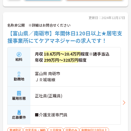
更新日：2024年12月17日
名称非公開 ※詳細はお問合せください
【富山県／南砺市】年間休日120日以上★居宅支
援事業所にてケアマネジャーの求人です！
月収
18.6万円～20.4万円
程度※諸手当込
給料
年収
299万円～328万円
程度
富山県 南砺市
勤務地
ＪＲ城端線
正社員(正職員)
雇用形態
■介護支援専門員
応募要件
車通勤可
住宅手当・補助
土日祝休
日勤のみ
年間休日110日以上