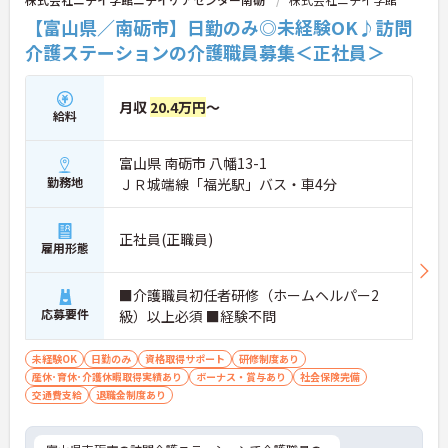
【富山県／南砺市】日勤のみ◎未経験OK♪訪問
介護ステーションの介護職員募集＜正社員＞
月収
20.4万円
～
給料
富山県 南砺市 八幡13-1
勤務地
ＪＲ城端線「福光駅」バス・車4分
正社員(正職員)
雇用形態
■介護職員初任者研修（ホームヘルパー2
応募要件
級）以上必須 ■経験不問
未経験OK
日勤のみ
資格取得サポート
研修制度あり
産休･育休･介護休暇取得実績あり
ボーナス・賞与あり
社会保険完備
交通費支給
退職金制度あり