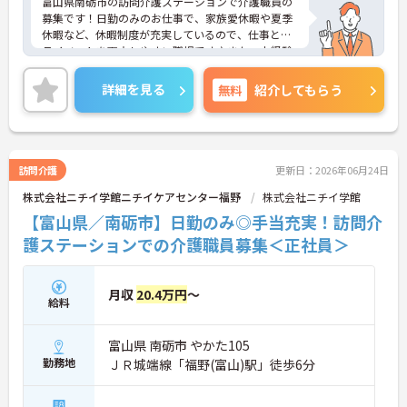
富山県南砺市の訪問介護ステーションで介護職員の
募集です！日勤のみのお仕事で、家族愛休暇や夏季
休暇など、休暇制度が充実しているので、仕事とプ
ライベートを両立しやすい職場です♪また、未経験
の方でも応募可能なので、これから介護業界に挑戦
したいという方にピッタリの職場です◎ご興味のあ
詳細を見る
無料
紹介してもらう
る方は面接ポイントをお伝えしますので、お気軽に
ご連絡ください。
訪問介護
更新日：2026年06月24日
株式会社ニチイ学館ニチイケアセンター福野
株式会社ニチイ学館
【富山県／南砺市】日勤のみ◎手当充実！訪問介
護ステーションでの介護職員募集＜正社員＞
月収
20.4万円
～
給料
富山県 南砺市 やかた105
勤務地
ＪＲ城端線「福野(富山)駅」徒歩6分