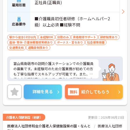
正社員(正職員)
雇用形態
■介護職員初任者研修（ホームヘルパー2
応募要件
級）以上必須 ■経験不問
駅から徒歩10分以内
未経験OK
日勤のみ
資格取得サポート
研修制度あり
産休･育休･介護休暇取得実績あり
ボーナス・賞与あり
社会保険完備
交通費支給
退職金制度あり
富山県南砺市の訪問介護ステーションでの介護職員
の募集です。未経験可のため介護業務が初めての方
も丁寧な指導でスキルアップが可能です。また、
様々な休暇制度もあるので、安心して長期就業いた
だけます。ご興味のある方はご面接のポイントをお
伝えいたしますので、お気軽にご相談ください。
詳細を見る
無料
紹介してもらう
介護老人保健施設（老健）
更新日：2026年06月15日
医療法人社団修和会介護老人保健施設葵の園・なんと
医療法人社団修