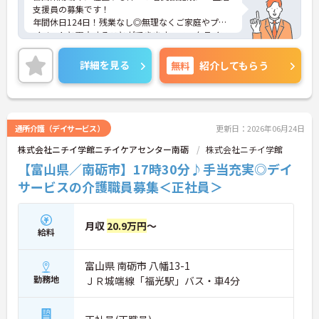
支援員の募集です！
年間休日124日！残業なし◎無理なくご家庭やプラ
イベートと両立することができます。ワークライフ
バランスを重視したい方におすすめの職場です♪
ご興味のある方には、面接対策ポイントなど、さら
詳細を見る
無料
紹介してもらう
に詳細をご案内しますのでお気軽にご相談くださ
い！
通所介護（デイサービス）
更新日：2026年06月24日
株式会社ニチイ学館ニチイケアセンター南砺
株式会社ニチイ学館
【富山県／南砺市】17時30分♪手当充実◎デイ
サービスの介護職員募集＜正社員＞
月収
20.9万円
～
給料
富山県 南砺市 八幡13-1
勤務地
ＪＲ城端線「福光駅」バス・車4分