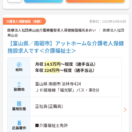
のでご連絡ください。
介護老人保健施設（老健）
更新日：2026年03月05日
医療法人社団寿山会介護療養型老人保健施設福光あおい
医療法人社団
寿山会
【富山県／南砺市】アットホームな介護老人保健
施設求人です＜介護福祉士＞
月収
14.5万円
～程度（諸手当込）
給料
年収
224万円
～程度（諸手当込）
富山県 南砺市 法林寺424
勤務地
ＪＲ城端線「福光駅」バス・車8分
正社員(正職員)
雇用形態
■介護福祉士免許
応募要件