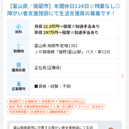
【富山県／南砺市】年間休日124日☆残業なし◎
障がい者支援施設にて生活支援員の募集です！
月収
22.0万円
～程度※別途手当あり
給料
年収
297万円
～程度※別途手当あり
富山県 南砺市 蛇喰1302
勤務地
ＪＲ城端線「福野(富山)駅」バス・車12分
正社員(正職員)
雇用形態
■資格・経験：不問
応募要件
車通勤可
未経験OK
無資格OK
年間休日110日以上
産休･育休･介護休暇取得実績あり
夏～秋入職可
ボーナス・賞与あり
社会保険完備
交通費支給
退職金制度あり
富山県南砺市に位置する障がい者支援施設にて生活