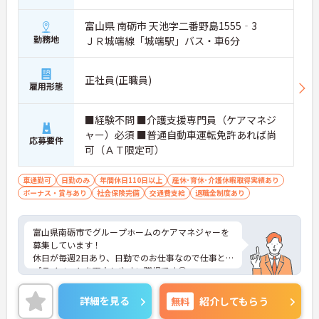
富山県 南砺市 天池字二番野島1555‐3
勤務地
ＪＲ城端線「城端駅」バス・車6分
正社員(正職員)
雇用形態
■経験不問 ■介護支援専門員（ケアマネジ
ャー）必須 ■普通自動車運転免許あれば尚
応募要件
可（ＡＴ限定可）
車通勤可
日勤のみ
年間休日110日以上
産休･育休･介護休暇取得実績あり
ボーナス・賞与あり
社会保険完備
交通費支給
退職金制度あり
富山県南砺市でグループホームのケアマネジャーを
募集しています！
休日が毎週2日あり、日勤でのお仕事なので仕事と
プライベートを両立しやすい職場です◎
ご興味のある方は、面接のポイントをお伝えします
のでご連絡ください。
詳細を見る
無料
紹介してもらう