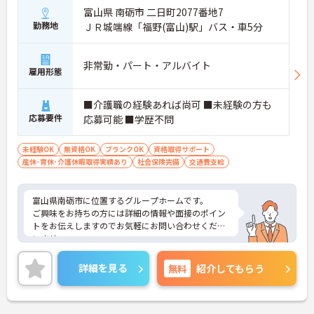
富山県 南砺市 二日町2077番地7
勤務地
ＪＲ城端線「福野(富山)駅」バス・車5分
非常勤・パート・アルバイト
雇用形態
■介護職の経験あれば尚可 ■未経験の方も
応募要件
応募可能 ■学歴不問
未経験OK
無資格OK
ブランクOK
資格取得サポート
産休･育休･介護休暇取得実績あり
社会保険完備
交通費支給
富山県南砺市に位置するグループホームです。
ご興味をお持ちの方には詳細の情報や面接のポイン
トをお伝えしますのでお気軽にお問い合わせくださ
いませ。
詳細を見る
無料
紹介してもらう