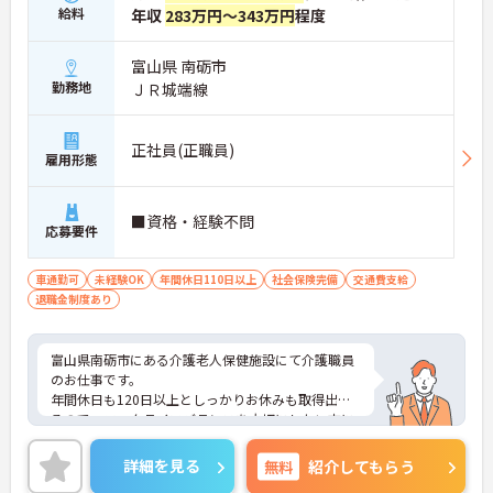
給料
年収
283万円～343万円
程度
富山県 南砺市
勤務地
ＪＲ城端線
正社員(正職員)
雇用形態
■資格・経験不問
応募要件
車通勤可
未経験OK
年間休日110日以上
社会保険完備
交通費支給
退職金制度あり
富山県南砺市にある介護老人保健施設にて介護職員
のお仕事です。
年間休日も120日以上としっかりお休みも取得出来
るので、ワークライフバランスを大切にしたい方に
オススメです◎
ご興味がある方は是非一度マイナビまでお問合せ下
詳細を見る
無料
紹介してもらう
さい。更に詳細などお伝えします。