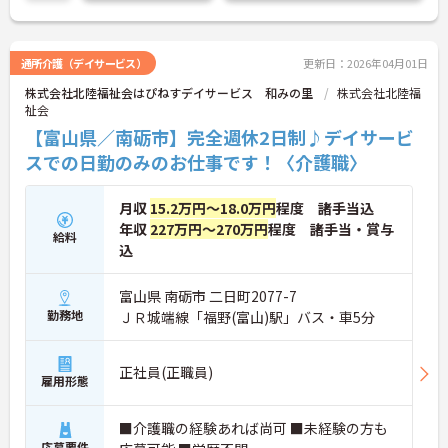
通所介護（デイサービス）
更新日：2026年04月01日
株式会社北陸福祉会はぴねすデイサービス 和みの里
株式会社北陸福
祉会
【富山県／南砺市】完全週休2日制♪デイサービ
スでの日勤のみのお仕事です！〈介護職〉
月収
15.2万円～18.0万円
程度 諸手当込
年収
227万円～270万円
程度 諸手当・賞与
給料
込
富山県 南砺市 二日町2077-7
勤務地
ＪＲ城端線「福野(富山)駅」バス・車5分
正社員(正職員)
雇用形態
■介護職の経験あれば尚可 ■未経験の方も
応募要件