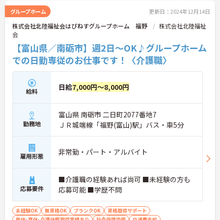
グループホーム
更新日：2024年12月14日
株式会社北陸福祉会はぴねすグループホーム 福野
株式会社北陸福祉
会
【富山県／南砺市】週2日～OK♪グループホーム
での日勤専従のお仕事です！〈介護職〉
日給
7,000円～8,000円
給料
富山県 南砺市 二日町2077番地7
勤務地
ＪＲ城端線「福野(富山)駅」バス・車5分
非常勤・パート・アルバイト
雇用形態
■介護職の経験あれば尚可 ■未経験の方も
応募要件
応募可能 ■学歴不問
未経験OK
無資格OK
ブランクOK
資格取得サポート
産休･育休･介護休暇取得実績あり
社会保険完備
交通費支給