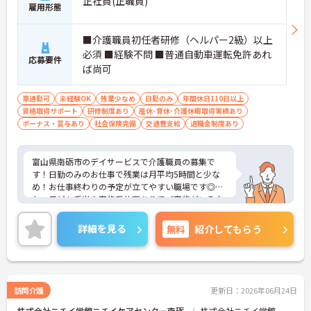
正社員(正職員)
雇用形態
■介護職員初任者研修（ヘルパー2級）以上
必須 ■経験不問 ■普通自動車運転免許あれ
応募要件
ば尚可
車通勤可
未経験OK
残業少なめ
日勤のみ
年間休日110日以上
資格取得サポート
研修制度あり
産休･育休･介護休暇取得実績あり
ボーナス・賞与あり
社会保険完備
交通費支給
退職金制度あり
富山県南砺市のデイサービスで介護職員の募集で
す！日勤のみのお仕事で残業は月平均5時間と少な
め！お仕事終わりの予定が立てやすい職場です◎ま
た、子ども手当や家族愛休暇ありでご家族がいる方
でも安心して働くことができます♪ご興味のある方
は面接ポイントをお伝えしますので、お気軽にご連
詳細を見る
無料
紹介してもらう
絡ください！
訪問介護
更新日：2026年06月24日
株式会社ニチイ学館ニチイケアセンター南砺
株式会社ニチイ学館