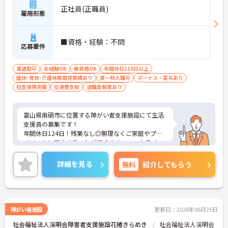
正社員(正職員)
雇用形態
■資格・経験：不問
応募要件
車通勤可
未経験OK
無資格OK
年間休日110日以上
産休･育休･介護休暇取得実績あり
夏～秋入職可
ボーナス・賞与あり
社会保険完備
交通費支給
退職金制度あり
富山県南砺市に位置する障がい者支援施設にて生活
支援員の募集です！
年間休日124日！残業なし◎無理なくご家庭やプラ
イベートと両立することができます。ワークライフ
バランスを重視したい方におすすめの職場です♪
ご興味のある方には、面接対策ポイントなど、さら
詳細を見る
無料
紹介してもらう
に詳細をご案内しますのでお気軽にご相談くださ
い！
障がい者施設
更新日：2026年06月25日
社会福祉法人渓明会障害者支援施設花椿きらめき
社会福祉法人渓明会