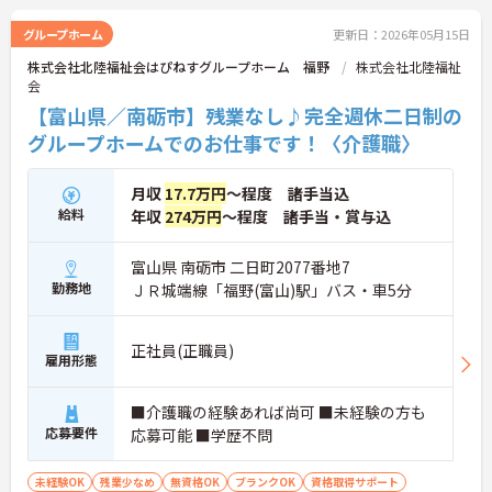
グループホーム
更新日：2026年05月15日
株式会社北陸福祉会はぴねすグループホーム 福野
株式会社北陸福祉
会
【富山県／南砺市】残業なし♪完全週休二日制の
グループホームでのお仕事です！〈介護職〉
月収
17.7万円
～程度 諸手当込
給料
年収
274万円
～程度 諸手当・賞与込
富山県 南砺市 二日町2077番地7
勤務地
ＪＲ城端線「福野(富山)駅」バス・車5分
正社員(正職員)
雇用形態
■介護職の経験あれば尚可 ■未経験の方も
応募要件
応募可能 ■学歴不問
未経験OK
残業少なめ
無資格OK
ブランクOK
資格取得サポート