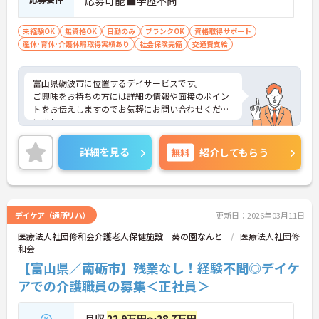
応募可能 ■学歴不問
未経験OK
無資格OK
日勤のみ
ブランクOK
資格取得サポート
産休･育休･介護休暇取得実績あり
社会保険完備
交通費支給
富山県砺波市に位置するデイサービスです。
ご興味をお持ちの方には詳細の情報や面接のポイン
トをお伝えしますのでお気軽にお問い合わせくださ
いませ。
詳細を見る
無料
紹介してもらう
デイケア（通所リハ）
更新日：2026年03月11日
医療法人社団修和会介護老人保健施設 葵の園なんと
医療法人社団修
和会
【富山県／南砺市】残業なし！経験不問◎デイケ
アでの介護職員の募集＜正社員＞
月収
22.9万円～28.7万円