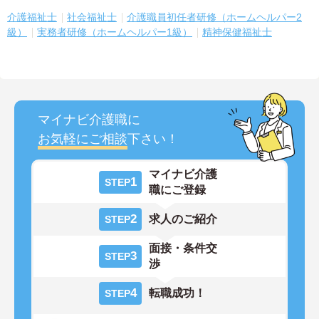
介護福祉士
社会福祉士
介護職員初任者研修（ホームヘルパー2
級）
実務者研修（ホームヘルパー1級）
精神保健福祉士
マイナビ介護職に
お気軽にご相談
下さい！
マイナビ介護
1
STEP
職にご登録
2
求人のご紹介
STEP
面接・条件交
3
STEP
渉
4
転職成功！
STEP