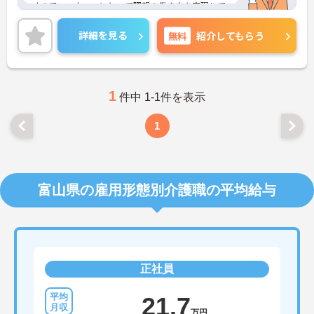
すので、スタッフにとって理想の働き方を実現して
います。
昇給や賞与制度があり頑張りが評価されてしっかり
詳細を見る
無料
紹介してもらう
と職員に還元されます。賞与は4ヶ月分の支給実績と
嬉しい高待遇です。
ご興味のある方には、面接対策ポイントなど、さら
に詳細をお話しいたしますのでお気軽にご相談くだ
さい！
1
件中 1-1件を表示
1
富山県の雇用形態別介護職の平均給与
正社員
21.7
万円