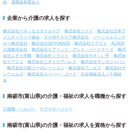
給
退職金制度あり
企業から介護の求人を探す
株式会社ベネッセスタイルケア
株式会社ツクイ
株式会社日本ア
メニティライフ協会
ＳＯＭＰＯケア株式会社
ソーシャルインク
ルー株式会社
株式会社SOYOKAZE
株式会社ケア２１
ALSOK
介護株式会社
株式会社ケアリッツ・アンド・パートナーズ
株式
会社ニチイ学館
株式会社ソラスト
株式会社やさしい手
株式会
社ケア２１
株式会社ニチイケアパレス
株式会社サンガジャパン
株式会社川島コーポレーション
株式会社アンビス
株式会社サ
ンウェルズ
株式会社スーパー・コート
社会福祉法人ノテ福祉
会
南砺市(富山県)の介護・福祉の求人を職種から探す
介護職・ヘルパー
ケアマネージャー
南砺市(富山県)の介護・福祉の求人を資格から探す