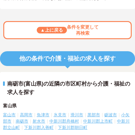
条件を変更して
▲上に戻る
再検索
他の条件で介護・福祉の求人を探す
南砺市(富山県)の近隣の市区町村から介護・福祉の
求人を探す
富山県
富山市
高岡市
魚津市
氷見市
滑川市
黒部市
砺波市
小矢
部市
南砺市
射水市
中新川郡舟橋村
中新川郡上市町
中新川
郡立山町
下新川郡入善町
下新川郡朝日町