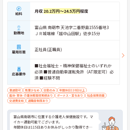
月収
20.2万円～24.5万円
程度
給料
富山県 南砺市 天池字二番野島1555番地3
勤務地
ＪＲ城端線「越中山田駅」徒歩15分
正社員(正職員)
雇用形態
■社会福祉士・精神保健福祉士のいずれか
必須 ■普通自動車運転免許（AT限定可）必
応募要件
須 ■経験不問
車通勤可
残業少なめ
日勤のみ
年間休日110日以上
産休･育休･介護休暇取得実績あり
ボーナス・賞与あり
社会保険完備
交通費支給
退職金制度あり
富山県南砺市に位置する介護老人保健施設です。マ
イカー通勤可能でございます。
年間休日は115日ありお休みがしっかり取得できま