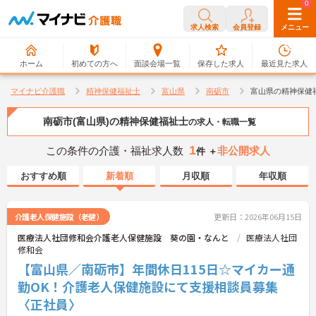
0
0
求人検索
会員登録
メニュー
ホーム
初めての方へ
面談会場一覧
保存した求人
最近見た求人
マイナビ介護職
精神保健福祉士
富山県
南砺市
富山県の精神保健
南砺市(富山県)の精神保健福祉士
の求人・転職一覧
1
この条件の介護・福祉求人数
非公開求人
件 ＋
おすすめ順
新着順
月収順
年収順
介護老人保健施設（老健）
更新日：2026年06月15日
医療法人社団修和会介護老人保健施設 葵の園・なんと
医療法人社団
修和会
【富山県／南砺市】年間休日115日☆マイカー通
勤OK！介護老人保健施設にて支援相談員募集
〈正社員〉