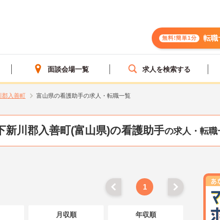
転職
無料!簡単1分
面談会場一覧
求人を検索する
川郡入善町
富山県の看護助手の求人・転職一覧
下新川郡入善町(富山県)の看護助手
の求人・転職
1
月収順
年収順