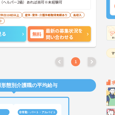
（ヘルパー2級）あれば尚可※未経験可
休日110日以上
産休･育休･介護休暇取得実績あり
高収入
り
最新の募集状況を
見る
無料
問い合わせる
1
用形態別介護職の平均給与
非常勤・パート・アルバイト