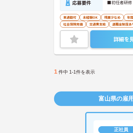
応募要件
■初任者研修
車通勤可
未経験OK
残業少なめ
年間
社会保険完備
交通費支給
退職金制度あ
詳細を
1
件中 1-1件を表示
富山県の雇
正社員