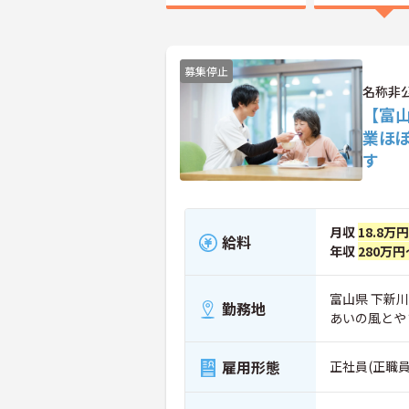
募集停止
名称非
【富
業ほ
す
月収
18.8万
給料
年収
280万円
富山県 下新
勤務地
あいの風とや
雇用形態
正社員(正職員