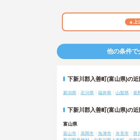
▲上
他の条件で
下新川郡入善町(富山県)の
新潟県
石川県
福井県
山梨県
長
下新川郡入善町(富山県)の
富山県
富山市
高岡市
魚津市
氷見市
滑