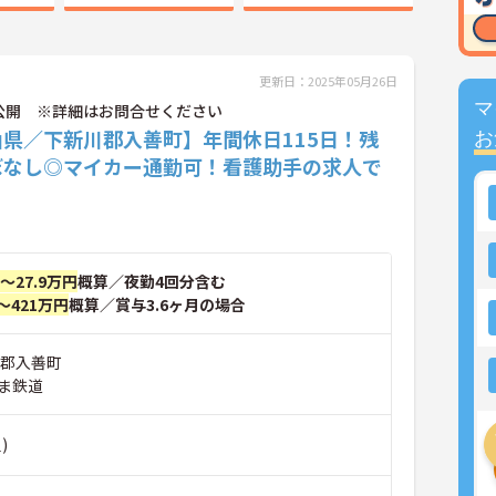
更新日：2025年05月26日
マ
公開 ※詳細はお問合せください
山県／下新川郡入善町】年間休日115日！残
お
ぼなし◎マイカー通勤可！看護助手の求人で
円～27.9万円
概算／夜勤4回分含む
～421万円
概算／賞与3.6ヶ月の場合
川郡入善町
ま鉄道
)