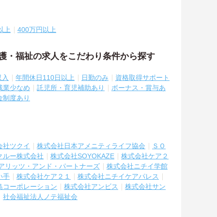
以上
400万円以上
介護・福祉の求人をこだわり条件から探す
収入
年間休日110日以上
日勤のみ
資格取得サポート
残業少なめ
託児所・育児補助あり
ボーナス・賞与あ
金制度あり
会社ツクイ
株式会社日本アメニティライフ協会
ＳＯ
クルー株式会社
株式会社SOYOKAZE
株式会社ケア２
アリッツ・アンド・パートナーズ
株式会社ニチイ学館
い手
株式会社ケア２１
株式会社ニチイケアパレス
島コーポレーション
株式会社アンビス
株式会社サン
社会福祉法人ノテ福祉会