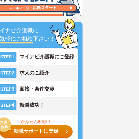
イナビ介護職に
気軽にご相談
下さい！
1
マイナビ介護職にご登録
STEP
2
求人のご紹介
STEP
3
面接・条件交渉
STEP
4
転職成功！
STEP
転職サポートに登録