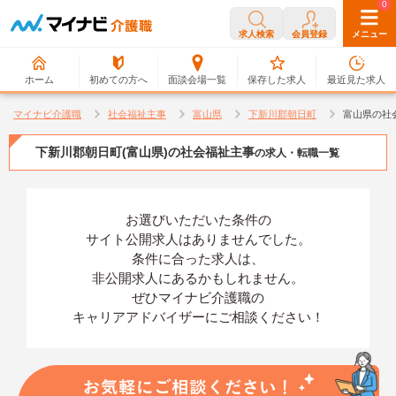
0
0
求人検索
会員登録
メニュー
ホーム
初めての方へ
面談会場一覧
保存した求人
最近見た求人
マイナビ介護職
社会福祉主事
富山県
下新川郡朝日町
富山県の社
下新川郡朝日町(富山県)の社会福祉主事
の求人・転職一覧
お選びいただいた条件の
サイト公開求人はありませんでした。
条件に合った求人は、
非公開求人にあるかもしれません。
ぜひマイナビ介護職の
キャリアアドバイザーにご相談ください！