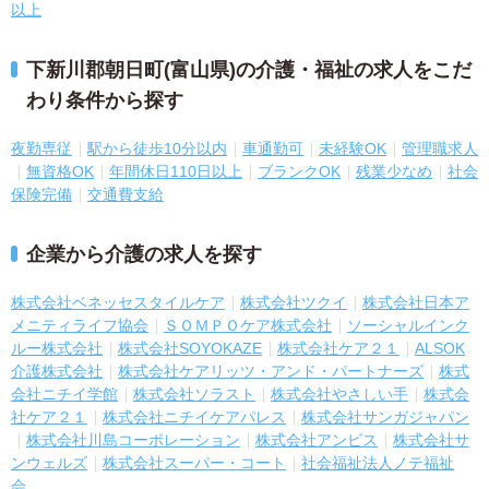
以上
下新川郡朝日町(富山県)の介護・福祉の求人をこだ
わり条件から探す
夜勤専従
駅から徒歩10分以内
車通勤可
未経験OK
管理職求人
無資格OK
年間休日110日以上
ブランクOK
残業少なめ
社会
保険完備
交通費支給
企業から介護の求人を探す
株式会社ベネッセスタイルケア
株式会社ツクイ
株式会社日本ア
メニティライフ協会
ＳＯＭＰＯケア株式会社
ソーシャルインク
ルー株式会社
株式会社SOYOKAZE
株式会社ケア２１
ALSOK
介護株式会社
株式会社ケアリッツ・アンド・パートナーズ
株式
会社ニチイ学館
株式会社ソラスト
株式会社やさしい手
株式会
社ケア２１
株式会社ニチイケアパレス
株式会社サンガジャパン
株式会社川島コーポレーション
株式会社アンビス
株式会社サ
ンウェルズ
株式会社スーパー・コート
社会福祉法人ノテ福祉
会