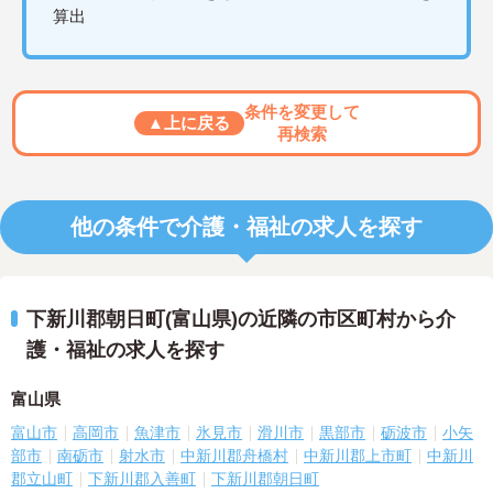
算出
条件を変更して
▲上に戻る
再検索
他の条件で介護・福祉の求人を探す
下新川郡朝日町(富山県)の近隣の市区町村から介
護・福祉の求人を探す
富山県
富山市
高岡市
魚津市
氷見市
滑川市
黒部市
砺波市
小矢
部市
南砺市
射水市
中新川郡舟橋村
中新川郡上市町
中新川
郡立山町
下新川郡入善町
下新川郡朝日町