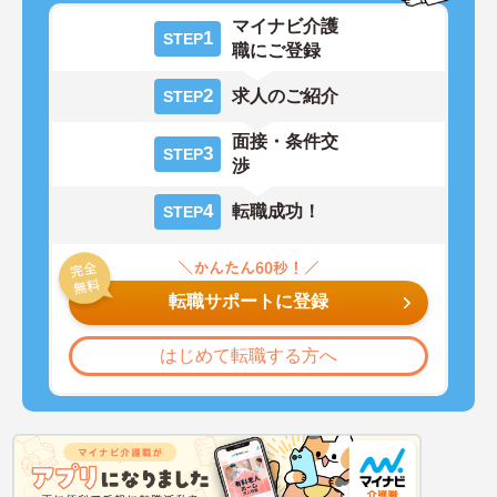
マイナビ介護
1
STEP
職にご登録
2
求人のご紹介
STEP
面接・条件交
3
STEP
渉
4
転職成功！
STEP
転職サポートに登録
はじめて転職する方へ