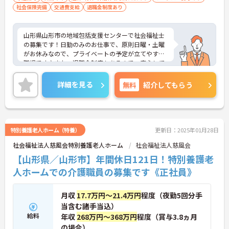
社会保険完備
交通費支給
退職金制度あり
山形県山形市の地域包括支援センターで社会福祉士
の募集です！日勤のみのお仕事で、原則日曜・土曜
がお休みなので、プライベートの予定が立てやすい
職場です♪また、退職金制度もあるので、安心して
長く働きやすい環境が整っています◎ご興味のある
方は、面接ポイントをお伝えしますので、お気軽に
詳細を見る
無料
紹介してもらう
ご連絡ください。
特別養護老人ホーム（特養）
更新日：2025年01月28日
社会福祉法人慈風会特別養護老人ホーム
社会福祉法人慈風会
【山形県／山形市】年間休日121日！特別養護老
人ホームでの介護職員の募集です《正社員》
月収
17.7万円～21.4万円
程度（夜勤5回分手
当含む諸手当込）
給料
年収
268万円～368万円
程度（賞与3.8ヵ月
の場合）