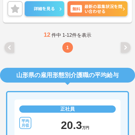
格取得支援等の福利厚生も魅力です。
最新の募集状況を問
ご興味ある方には、面接のポイントなど、さらに詳
詳細を見る
無料
い合わせる
細をお話致しますのでお気軽にご相談ください。
12
件中 1-12件を表示
1
山形県の雇用形態別介護職の平均給与
正社員
20.3
万円