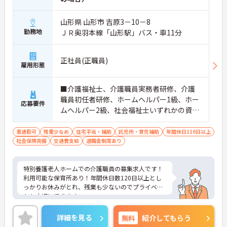
山形県 山形市 吉原3－10－8
勤務地
ＪＲ奥羽本線「山形駅」バス・車11分
正社員(正職員)
雇用形態
■介護福祉士、介護職員実務者研修、介護
職員初任者研修、ホームヘルパー1級、ホー
応募要件
ムヘルパー2級、社会福祉士いずれかの資格
をお持ちの方 ※経験あれば尚可
車通勤可
残業少なめ
住宅手当・補助
託児所・育児補助
年間休日110日以上
社会保険完備
交通費支給
退職金制度あり
特別養護老人ホームでの介護職員の募集求人です！
利用可能な保育所あり！年間休日数120日以上とし
っかりお休みがとれ、残業も少ないのでプライベー
トも大切にできます。
ご興味ある方には、面接対策ポイントなど、さらに
詳細をお話しいたしますのでお気軽にご相談くださ
詳細を見る
無料
紹介してもらう
い！