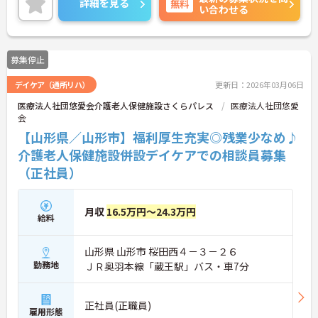
詳細を見る
無料
い合わせる
は、面接対策ポイントなど、さらに詳細をお話しい
たしますのでお気軽にご相談ください！
募集停止
デイケア（通所リハ）
更新日：2026年03月06日
医療法人社団悠愛会介護老人保健施設さくらパレス
医療法人社団悠愛
会
【山形県／山形市】福利厚生充実◎残業少なめ♪
介護老人保健施設併設デイケアでの相談員募集
（正社員）
月収
16.5万円～24.3万円
給料
山形県 山形市 桜田西４－３－２６
勤務地
ＪＲ奥羽本線「蔵王駅」バス・車7分
正社員(正職員)
雇用形態