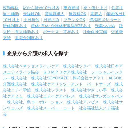
夜勤専従
駅から徒歩10分以内
車通勤可
寮・借り上げ
住宅手
当・補助
未経験OK
管理職求人
無資格OK
高収入
年間休日1
10日以上
土日祝休
日勤のみ
ブランクOK
資格取得サポート
研修制度あり
産休･育休･介護休暇取得実績あり
残業少なめ
託
児所・育児補助あり
ボーナス・賞与あり
社会保険完備
交通費
支給
退職金制度あり
企業から介護の求人を探す
株式会社ベネッセスタイルケア
株式会社ツクイ
株式会社日本ア
メニティライフ協会
ＳＯＭＰＯケア株式会社
ソーシャルインク
ルー株式会社
株式会社SOYOKAZE
株式会社ケア２１
ALSOK
介護株式会社
株式会社ケアリッツ・アンド・パートナーズ
株式
会社ニチイ学館
株式会社ソラスト
株式会社やさしい手
株式会
社ケア２１
株式会社ニチイケアパレス
株式会社サンガジャパン
株式会社川島コーポレーション
株式会社アンビス
株式会社サ
ンウェルズ
株式会社スーパー・コート
社会福祉法人ノテ福祉
会