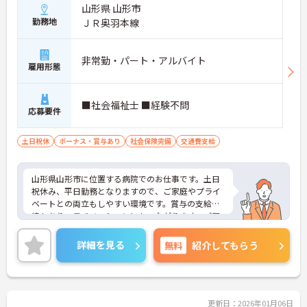
山形県 山形市
勤務地
ＪＲ奥羽本線
非常勤・パート・アルバイト
雇用形態
■社会福祉士 ■経験不問
応募要件
土日祝休
ボーナス・賞与あり
社会保険完備
交通費支給
山形県山形市に位置する病院でのお仕事です。土日
祝休み、平日勤務となりますので、ご家庭やプライ
ベートとの両立もしやすい環境です。賞与の支給実
績もあり、モチベーションにもつながります。ご興
味のある方には、面接対策ポイントなど、さらに詳
細をお話しいたしますのでお気軽にご相談くださ
詳細を見る
無料
紹介してもらう
い！
更新日：2026年01月06日