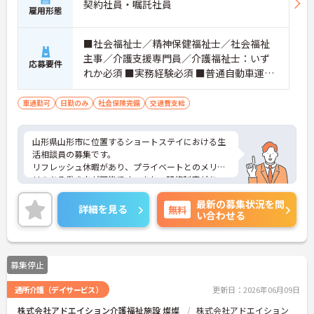
契約社員・嘱託社員
雇用形態
■社会福祉士／精神保健福祉士／社会福祉
主事／介護支援専門員／介護福祉士：いず
応募要件
れか必須 ■実務経験必須 ■普通自動車運転
免許：必須
車通勤可
日勤のみ
社会保険完備
交通費支給
山形県山形市に位置するショートステイにおける生
活相談員の募集です。
リフレッシュ休暇があり、プライベートとのメリハ
リのある働き方が可能です。また、研修制度があ
り、働きながらスキルアップが目指せる環境です。
最新の募集状況を問
ご興味のある方には、面接対策ポイントなど、さら
詳細を見る
無料
い合わせる
に詳細をご案内しますのでお気軽にご相談くださ
い！
募集停止
通所介護（デイサービス）
更新日：2026年06月09日
株式会社アドエイション介護福祉施設 燦燦
株式会社アドエイション