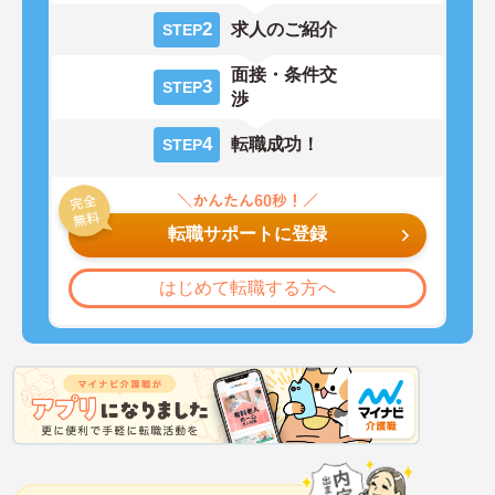
2
求人のご紹介
STEP
面接・条件交
3
STEP
渉
4
転職成功！
STEP
転職サポートに登録
はじめて転職する方へ