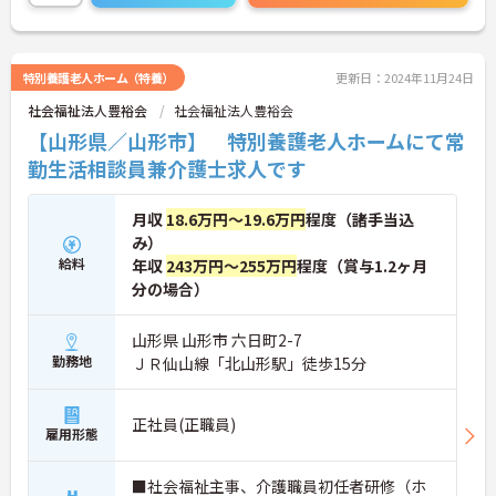
特別養護老人ホーム（特養）
更新日：2024年11月24日
社会福祉法人豊裕会
社会福祉法人豊裕会
【山形県／山形市】 特別養護老人ホームにて常
勤生活相談員兼介護士求人です
月収
18.6万円～19.6万円
程度（諸手当込
み）
給料
年収
243万円～255万円
程度（賞与1.2ヶ月
分の場合）
山形県 山形市 六日町2-7
勤務地
ＪＲ仙山線「北山形駅」徒歩15分
正社員(正職員)
雇用形態
■社会福祉主事、介護職員初任者研修（ホ