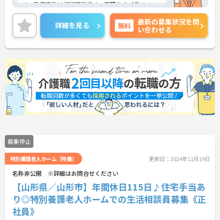
す。勤務日数は相談可能です。無理なくプライベー
トを大切にしながらご勤務いただけます。
最新の募集状況を問
ご興味のある方には、面接対策ポイントなど、さら
詳細を見る
無料
い合わせる
に詳細をご案内しますのでお気軽にご相談くださ
い！
募集停止
特別養護老人ホーム（特養）
更新日：2024年11月19日
名称非公開 ※詳細はお問合せください
【山形県／山形市】年間休日115日♪住宅手当あ
り◎特別養護老人ホームでの生活相談員募集《正
社員》