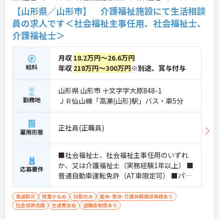
【山形県／山形市】 介護福祉施設にて生活相談
員の求人です＜社会福祉主事任用、社会福祉士、
介護福祉士＞
月収
18.2万円～26.6万円
給料
年収
218万円～300万円
※別途、賞与付与
山形県 山形市 十文字字大原848-1
勤務地
ＪＲ仙山線「高瀬(山形)駅」バス・車5分
正社員(正職員)
雇用形態
■社会福祉士、社会福祉主事任用のいずれ
か、又は介護福祉士（実務経験1年以上） ■
応募要件
普通自動車運転免許（AT車限定可） ■パソ
コン操作（Excel及びWord）※未経験相談
可、経験者優遇します
車通勤可
残業少なめ
日勤のみ
産休･育休･介護休暇取得実績あり
社会保険完備
交通費支給
退職金制度あり