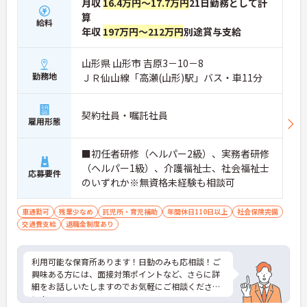
月収
16.4万円～17.7万円
21日勤務として計
算
給料
年収
197万円～212万円
別途賞与支給
山形県 山形市 吉原3－10－8
勤務地
ＪＲ仙山線「高瀬(山形)駅」バス・車11分
契約社員・嘱託社員
雇用形態
■初任者研修（ヘルパー2級）、実務者研修
（ヘルパー1級）、介護福祉士、社会福祉士
応募要件
のいずれか※無資格未経験も相談可
車通勤可
残業少なめ
託児所・育児補助
年間休日110日以上
社会保険完備
交通費支給
退職金制度あり
利用可能な保育所あります！日勤のみも応相談！ご
興味ある方には、面接対策ポイントなど、さらに詳
細をお話しいたしますのでお気軽にご相談くださ
い！