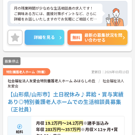
月の残業時間が少なめな生活相談員の求人です！
ご興味ある方には、面接対策ポイントなど、さらに
詳細をお話しいたしますのでお気軽にご相談くださ
い！
最新の募集状況を問
詳細を見る
無料
い合わせる
募集停止
特別養護老人ホーム（特養）
更新日：2026年03月13日
社会福祉法人友愛会特別養護老人ホーム みはらしの丘
社会福祉法人
友愛会
【山形県/山形市】土日祝休み♪昇給・賞与実績
あり◎特別養護老人ホームでの生活相談員募集
（正社員）
月収
19.2万円～24.2万円
※諸手当込み
年収
283万円～357万円
※月収×12ヶ月+賞
給料