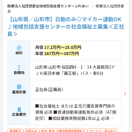
医療法人社団悠愛会地域包括支援センターふれあい
医療法人社団悠愛
会
【山形県／山形市】日勤のみ◎マイカー通勤OK
♪地域包括支援センターの社会福祉士募集＜正社
員＞
月収
17.2万円～25.0万円
給料
年収
267万円～387万円
山形県 山形市 桜田西4‐1‐14 大島医院2Ｆ
勤務地
ＪＲ奥羽本線「蔵王駅」バス・車6分
正社員(正職員)
雇用形態
■社会福祉士 または 主任介護支援専門員の
資格 必須 ■普通自動車運転免許必須（AT限
応募要件
定可） ■相談業務実務経験1年以上 必須 ブ
ランクのある方、居宅や相談員経験のある
方も歓迎♪
車通勤可
日勤のみ
産休･育休･介護休暇取得実績あり
ボーナス・賞与あり