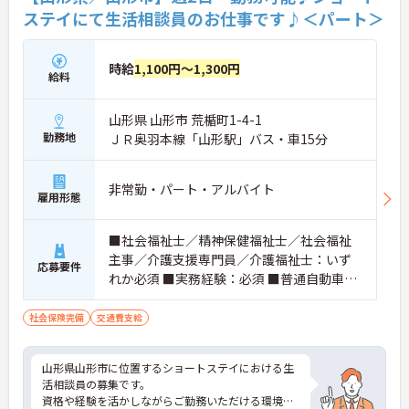
ステイにて生活相談員のお仕事です♪＜パート＞
時給
1,100円～1,300円
給料
山形県 山形市 荒楯町1-4-1
勤務地
ＪＲ奥羽本線「山形駅」バス・車15分
非常勤・パート・アルバイト
雇用形態
■社会福祉士／精神保健福祉士／社会福祉
主事／介護支援専門員／介護福祉士：いず
応募要件
れか必須 ■実務経験：必須 ■普通自動車運
転免許：必須
社会保険完備
交通費支給
山形県山形市に位置するショートステイにおける生
活相談員の募集です。
資格や経験を活かしながらご勤務いただける環境で