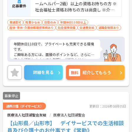
ームヘルパー2級）以上の資格お持ちの方 ※
応募要件
社会福祉士資格お持ちの方は尚良し ※介護
施設における経験がある方は尚良し
車通勤可
残業少なめ
日勤のみ
年間休日110日以上
産休･育休･介護休暇取得実績あり
社会保険完備
交通費支給
退職金制度あり
年間休日110日で、プライベートも充実できる環境
です。
ご興味ある方には、面接のポイントなど、さらに詳
細をお話致しますのでお気軽にご相談ください。
詳細を見る
無料
紹介してもらう
募集停止
通所介護（デイサービス）
更新日：2026年08月05日
医療法人社団湖聖会友結
医療法人社団湖聖会
【山形県／山形市】 デイサービスでの生活相談
員及び介護士のお仕事です《常勤》