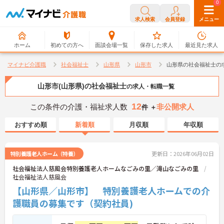
0
0
求人検索
会員登録
メニュー
ホーム
初めての方へ
面談会場一覧
保存した求人
最近見た求人
マイナビ介護職
社会福祉士
山形県
山形市
山形県の社会福祉士の
山形市(山形県)の社会福祉士
の求人・転職一覧
12
この条件の介護・福祉求人数
非公開求人
件 ＋
おすすめ順
新着順
月収順
年収順
特別養護老人ホーム（特養）
更新日：2026年06月02日
社会福祉法人慈風会特別養護老人ホームなごみの里／滝山なごみの里
社会福祉法人慈風会
【山形県／山形市】 特別養護老人ホームでの介
護職員の募集です（契約社員)