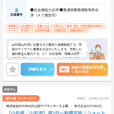
■社会福祉士必須 ■普通自動車運転免許必
応募要件
須（ＡＴ限定可）
車通勤可
未経験OK
残業少なめ
日勤のみ
産休･育休･介護休暇取得実績あり
ボーナス・賞与あり
社会保険完備
交通費支給
退職金制度あり
山形県山形市に位置する介護老人保健施設です。併
設のデイケアに業務をお任せいたします。充実した
福利厚生も魅力です。17：30分定時、残業は月平均
5時間以下と少なめで、メリハリのある勤務が可能
です。ご興味のある方には、面接対策ポイントな
最新の募集状況を問
ど、さらに詳細をお話しいたしますのでお気軽にご
詳細を見る
無料
い合わせる
相談ください！
募集停止
通所介護（デイサービス）
更新日：2026年01月29日
株式会社SOYOKAZE山形ケアセンターそよ風
株式会社SOYOKAZE
【山形県／山形市】週2日～勤務可能♪ショート