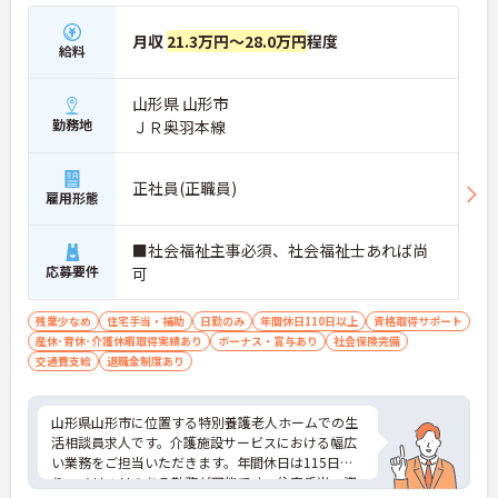
月収
21.3万円～28.0万円
程度
給料
山形県 山形市
勤務地
ＪＲ奥羽本線
正社員(正職員)
雇用形態
■社会福祉主事必須、社会福祉士あれば尚
応募要件
可
残業少なめ
住宅手当・補助
日勤のみ
年間休日110日以上
資格取得サポート
産休･育休･介護休暇取得実績あり
ボーナス・賞与あり
社会保険完備
交通費支給
退職金制度あり
山形県山形市に位置する特別養護老人ホームでの生
活相談員求人です。介護施設サービスにおける幅広
い業務をご担当いただきます。年間休日は115日あ
り、メリハリのある勤務が可能です。住宅手当、資