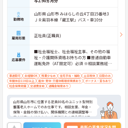
与2.90ヵ月分
山形県 山形市 みはらしの丘4丁目15番地3
勤務地
ＪＲ奥羽本線「蔵王駅」バス・車10分
正社員(正職員)
雇用形態
■社会福祉士、社会福祉主事、その他の福
祉・介護関係資格お持ちの方 ■普通自動車
応募要件
運転免許（AT限定可）必須 ※相談業務経験
者優遇
車通勤可
未経験OK
残業少なめ
住宅手当・補助
土日祝休
日勤のみ
年間休日110日以上
産休･育休･介護休暇取得実績あり
ボーナス・賞与あり
社会保険完備
交通費支給
退職金制度あり
山形県山形市に位置する定員80名のユニット型特別
養護老人ホームでのお仕事です。相談支援、年金・
保険・金銭の受け払い、関係機関との連絡調整等幅
広く対応いただきます。土日祝休みの完全週休2日
制、年間休日は120日以上となり、ワークライフバ
最新の募集状況を問
ランスも大切に働ける環境です。ご興味のある方に