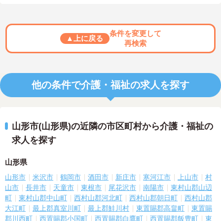
条件を変更して
▲上に戻る
再検索
他の条件で介護・福祉の求人を探す
山形市(山形県)の近隣の市区町村から介護・福祉の
求人を探す
山形県
山形市
米沢市
鶴岡市
酒田市
新庄市
寒河江市
上山市
村
山市
長井市
天童市
東根市
尾花沢市
南陽市
東村山郡山辺
町
東村山郡中山町
西村山郡河北町
西村山郡朝日町
西村山郡
大江町
最上郡真室川町
最上郡鮭川村
東置賜郡高畠町
東置賜
郡川西町
西置賜郡小国町
西置賜郡白鷹町
西置賜郡飯豊町
東