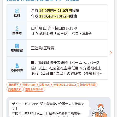
月収
19.0万円～21.0万円
程度
給料
年収
230万円～301万円
程度
山形県 山形市 桜田西1-13-9
勤務地
ＪＲ奥羽本線「蔵王駅」バス・車6分
正社員(正職員)
雇用形態
■介護職員初任者研修（ホームヘルパー2
級）以上、社会福祉主事任用 ※介護福祉士
応募要件
あれば尚可 ■1年以上の経験者（介護福祉士
資格で応募の場合、経験3年以上） ■普通自
動車運転免許
車通勤可
残業少なめ
日勤のみ
年間休日110日以上
社会保険完備
交通費支給
退職金制度あり
デイサービスでの生活相談員及び介護士のお仕事で
す！
年間休日数110日以上！日勤のみの勤務で残業も少