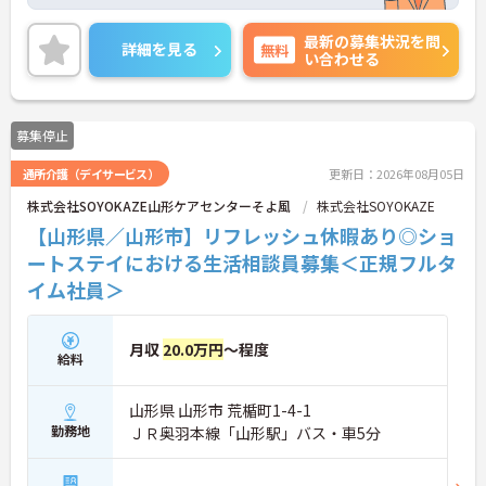
なくプライベートも大切にしながら働けます！
ご興味ある方には、面接のポイントなど、さらに詳
最新の募集状況を問
細をお話致しますのでお気軽にご相談ください。
詳細を見る
無料
い合わせる
募集停止
通所介護（デイサービス）
更新日：2026年08月05日
株式会社SOYOKAZE山形ケアセンターそよ風
株式会社SOYOKAZE
【山形県／山形市】リフレッシュ休暇あり◎ショ
ートステイにおける生活相談員募集＜正規フルタ
イム社員＞
月収
20.0万円
～程度
給料
山形県 山形市 荒楯町1-4-1
勤務地
ＪＲ奥羽本線「山形駅」バス・車5分