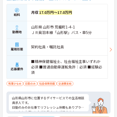
月収
17.0万円～17.0万円
給料
山形県 山形市 荒楯町1-4-1
勤務地
ＪＲ奥羽本線「山形駅」バス・車5分
契約社員・嘱託社員
雇用形態
■精神保健福祉士、社会福祉主事いずれか
必須 ■普通自動車運転免許：必須 ■経験必
応募要件
須
残業少なめ
日勤のみ
社会保険完備
交通費支給
山形県山形市に位置するデイサービスでの生活相談
員求人です。
日勤のみのお仕事でリフレッシュ休暇もありプライ
ベートも大切にしながら働くことができます。
ご興味のある方には、面接対策ポイント等、さらに