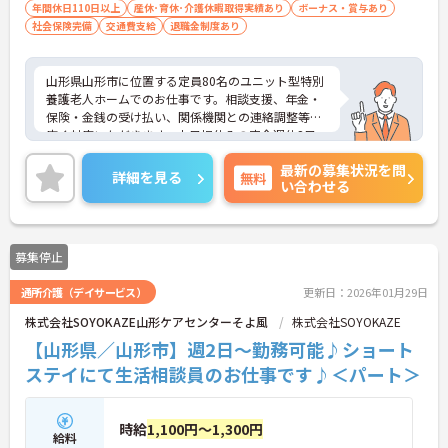
年間休日110日以上
産休･育休･介護休暇取得実績あり
ボーナス・賞与あり
社会保険完備
交通費支給
退職金制度あり
山形県山形市に位置する定員80名のユニット型特別
養護老人ホームでのお仕事です。相談支援、年金・
保険・金銭の受け払い、関係機関との連絡調整等幅
広く対応いただきます。土日祝休みの完全週休2日
制、年間休日は120日以上となり、ワークライフバ
最新の募集状況を問
ランスも大切に働ける環境です。ご興味のある方に
詳細を見る
無料
い合わせる
は、面接対策ポイントなど、さらに詳細をお話しい
たしますのでお気軽にご相談ください！
募集停止
通所介護（デイサービス）
更新日：2026年01月29日
株式会社SOYOKAZE山形ケアセンターそよ風
株式会社SOYOKAZE
【山形県／山形市】週2日～勤務可能♪ショート
ステイにて生活相談員のお仕事です♪＜パート＞
時給
1,100円～1,300円
給料