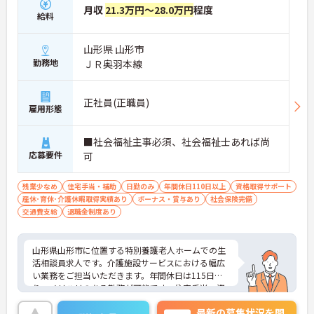
月収
21.3万円～28.0万円
程度
給料
山形県 山形市
勤務地
ＪＲ奥羽本線
正社員(正職員)
雇用形態
■社会福祉主事必須、社会福祉士あれば尚
応募要件
可
残業少なめ
住宅手当・補助
日勤のみ
年間休日110日以上
資格取得サポート
産休･育休･介護休暇取得実績あり
ボーナス・賞与あり
社会保険完備
交通費支給
退職金制度あり
山形県山形市に位置する特別養護老人ホームでの生
活相談員求人です。介護施設サービスにおける幅広
い業務をご担当いただきます。年間休日は115日あ
り、メリハリのある勤務が可能です。住宅手当、資
格取得支援等の福利厚生も魅力です。
最新の募集状況を問
ご興味ある方には、面接のポイントなど、さらに詳