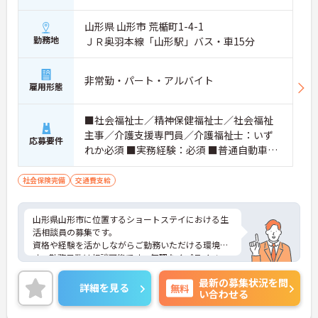
山形県 山形市 荒楯町1-4-1
勤務地
ＪＲ奥羽本線「山形駅」バス・車15分
非常勤・パート・アルバイト
雇用形態
■社会福祉士／精神保健福祉士／社会福祉
主事／介護支援専門員／介護福祉士：いず
応募要件
れか必須 ■実務経験：必須 ■普通自動車運
転免許：必須
社会保険完備
交通費支給
山形県山形市に位置するショートステイにおける生
活相談員の募集です。
資格や経験を活かしながらご勤務いただける環境で
す。勤務日数は相談可能です。無理なくプライベー
トを大切にしながらご勤務いただけます。
最新の募集状況を問
ご興味のある方には、面接対策ポイントなど、さら
詳細を見る
無料
い合わせる
に詳細をご案内しますのでお気軽にご相談くださ
い！