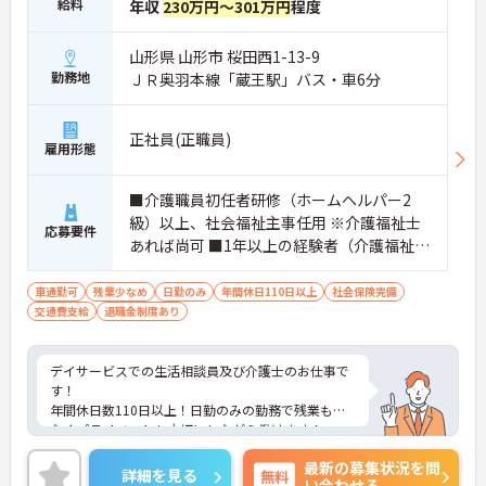
給料
年収
230万円～301万円
程度
山形県 山形市 桜田西1-13-9
勤務地
ＪＲ奥羽本線「蔵王駅」バス・車6分
正社員(正職員)
雇用形態
■介護職員初任者研修（ホームヘルパー2
級）以上、社会福祉主事任用 ※介護福祉士
応募要件
あれば尚可 ■1年以上の経験者（介護福祉士
資格で応募の場合、経験3年以上） ■普通自
動車運転免許
車通勤可
残業少なめ
日勤のみ
年間休日110日以上
社会保険完備
交通費支給
退職金制度あり
デイサービスでの生活相談員及び介護士のお仕事で
す！
年間休日数110日以上！日勤のみの勤務で残業も少
なくプライベートも大切にしながら働けます！
ご興味ある方には、面接のポイントなど、さらに詳
最新の募集状況を問
細をお話致しますのでお気軽にご相談ください。
詳細を見る
無料
い合わせる