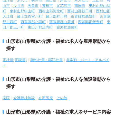
山形市
米沢市
鶴岡市
酒田市
新庄市
寒河江市
上山市
村
山市
長井市
天童市
東根市
尾花沢市
南陽市
東村山郡山辺
町
東村山郡中山町
西村山郡河北町
西村山郡朝日町
西村山郡
大江町
最上郡真室川町
最上郡鮭川村
東置賜郡高畠町
東置賜
郡川西町
西置賜郡小国町
西置賜郡白鷹町
西置賜郡飯豊町
東
田川郡三川町
東田川郡庄内町
飽海郡遊佐町
山形市(山形県)の介護・福祉の求人を雇用形態から
探す
正社員(正職員)
契約社員・嘱託社員
非常勤・パート・アルバイ
ト
山形市(山形県)の介護・福祉の求人を施設業態から
探す
病院
介護福祉施設
在宅医療
その他
山形市(山形県)の介護・福祉の求人をサービス内容