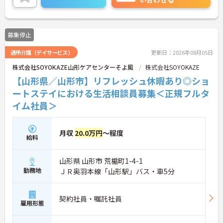
募集停止
通所介護（デイサービス）
更新日：2026年08月05日
株式会社SOYOKAZE山形ケアセンターそよ風
株式会社SOYOKAZE
【山形県／山形市】リフレッシュ休暇あり◎ショ
ートステイにおける生活相談員募集＜正規フルタ
イム社員＞
月収
20.0万円
～程度
給料
山形県 山形市 荒楯町1-4-1
勤務地
ＪＲ奥羽本線「山形駅」バス・車5分
契約社員・嘱託社員
雇用形態