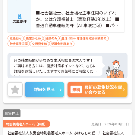
■社会福祉士、社会福祉主事任用のいずれ
か、又は介護福祉士（実務経験1年以上） ■
応募要件
普通自動車運転免許（AT車限定可） ■パソ
コン操作（Excel及びWord）※未経験相談
可、経験者優遇します
車通勤可
残業少なめ
日勤のみ
産休･育休･介護休暇取得実績あり
社会保険完備
交通費支給
退職金制度あり
月の残業時間が少なめな生活相談員の求人です！
ご興味ある方には、面接対策ポイントなど、さらに
詳細をお話しいたしますのでお気軽にご相談くださ
い！
最新の募集状況を問
詳細を見る
無料
い合わせる
募集停止
特別養護老人ホーム（特養）
更新日：2026年03月13日
社会福祉法人友愛会特別養護老人ホーム みはらしの丘
社会福祉法人