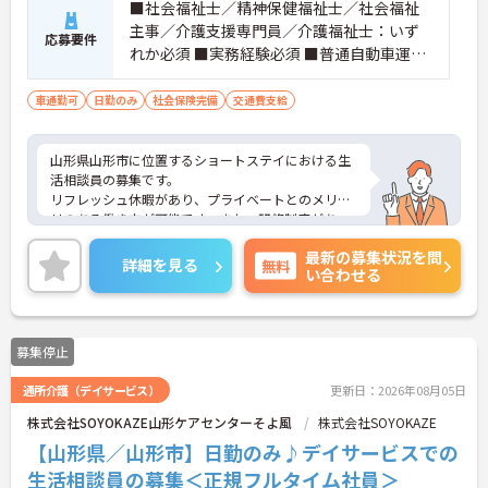
■社会福祉士／精神保健福祉士／社会福祉
主事／介護支援専門員／介護福祉士：いず
応募要件
れか必須 ■実務経験必須 ■普通自動車運転
免許：必須
車通勤可
日勤のみ
社会保険完備
交通費支給
山形県山形市に位置するショートステイにおける生
活相談員の募集です。
リフレッシュ休暇があり、プライベートとのメリハ
リのある働き方が可能です。また、研修制度があ
り、働きながらスキルアップが目指せる環境です。
最新の募集状況を問
ご興味のある方には、面接対策ポイントなど、さら
詳細を見る
無料
い合わせる
に詳細をご案内しますのでお気軽にご相談くださ
い！
募集停止
通所介護（デイサービス）
更新日：2026年08月05日
株式会社SOYOKAZE山形ケアセンターそよ風
株式会社SOYOKAZE
【山形県／山形市】日勤のみ♪デイサービスでの
生活相談員の募集＜正規フルタイム社員＞