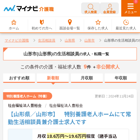
0
0
求人検索
会員登録
メニュー
ホーム
初めての方へ
面談会場一覧
保存した求人
最近見た求人
マイナビ介護職
生活相談員
山形県
山形市
山形県の生活相談員の
山形市(山形県)の生活相談員
の求人・転職一覧
9
この条件の介護・福祉求人数
非公開求人
件 ＋
おすすめ順
新着順
月収順
年収順
特別養護老人ホーム（特養）
更新日：2024年11月24日
社会福祉法人豊裕会
社会福祉法人豊裕会
【山形県／山形市】 特別養護老人ホームにて常
勤生活相談員兼介護士求人です
月収
18.6万円～19.6万円
程度（諸手当込