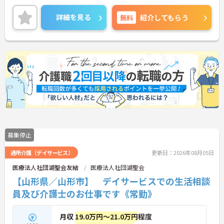
詳細を見る
無料
紹介してもらう
募集停止
通所介護（デイサービス）
更新日：2026年08月05日
医療法人社団湖聖会友結
医療法人社団湖聖会
【山形県／山形市】 デイサービスでの生活相談
員及び介護士のお仕事です《常勤》
月収
19.0万円～21.0万円
程度