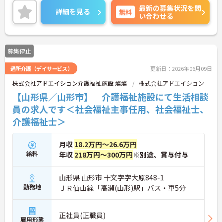
最新の募集状況を問
詳細をお話ししますのでお気軽にご相談ください！
詳細を見る
無料
い合わせる
募集停止
通所介護（デイサービス）
更新日：2026年06月09日
株式会社アドエイション介護福祉施設 燦燦
株式会社アドエイション
【山形県／山形市】 介護福祉施設にて生活相談
員の求人です＜社会福祉主事任用、社会福祉士、
介護福祉士＞
月収
18.2万円～26.6万円
給料
年収
218万円～300万円
※別途、賞与付与
山形県 山形市 十文字字大原848-1
勤務地
ＪＲ仙山線「高瀬(山形)駅」バス・車5分
正社員(正職員)
雇用形態