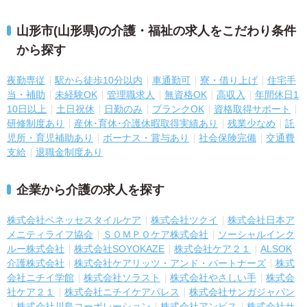
山形市(山形県)の介護・福祉の求人をこだわり条件
から探す
夜勤専従
駅から徒歩10分以内
車通勤可
寮・借り上げ
住宅手
当・補助
未経験OK
管理職求人
無資格OK
高収入
年間休日1
10日以上
土日祝休
日勤のみ
ブランクOK
資格取得サポート
研修制度あり
産休･育休･介護休暇取得実績あり
残業少なめ
託
児所・育児補助あり
ボーナス・賞与あり
社会保険完備
交通費
支給
退職金制度あり
企業から介護の求人を探す
株式会社ベネッセスタイルケア
株式会社ツクイ
株式会社日本ア
メニティライフ協会
ＳＯＭＰＯケア株式会社
ソーシャルインク
ルー株式会社
株式会社SOYOKAZE
株式会社ケア２１
ALSOK
介護株式会社
株式会社ケアリッツ・アンド・パートナーズ
株式
会社ニチイ学館
株式会社ソラスト
株式会社やさしい手
株式会
社ケア２１
株式会社ニチイケアパレス
株式会社サンガジャパン
株式会社川島コーポレーション
株式会社アンビス
株式会社サ