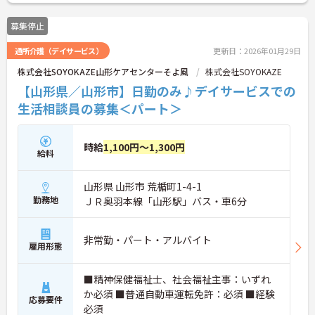
募集停止
通所介護（デイサービス）
更新日：2026年01月29日
株式会社SOYOKAZE山形ケアセンターそよ風
株式会社SOYOKAZE
【山形県／山形市】日勤のみ♪デイサービスでの
生活相談員の募集＜パート＞
時給
1,100円～1,300円
給料
山形県 山形市 荒楯町1-4-1
勤務地
ＪＲ奥羽本線「山形駅」バス・車6分
非常勤・パート・アルバイト
雇用形態
■精神保健福祉士、社会福祉主事：いずれ
か必須 ■普通自動車運転免許：必須 ■経験
応募要件
必須