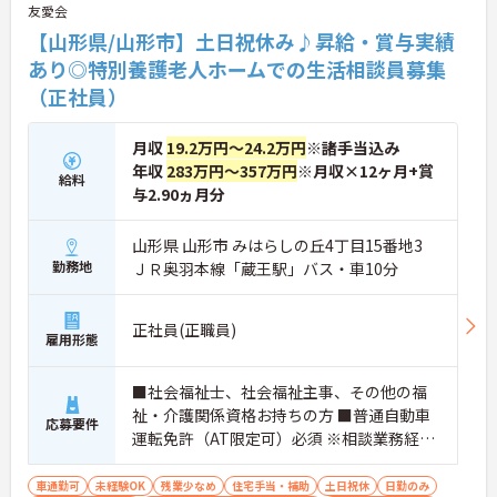
友愛会
【山形県/山形市】土日祝休み♪昇給・賞与実績
あり◎特別養護老人ホームでの生活相談員募集
（正社員）
月収
19.2万円～24.2万円
※諸手当込み
年収
283万円～357万円
※月収×12ヶ月+賞
給料
与2.90ヵ月分
山形県 山形市 みはらしの丘4丁目15番地3
勤務地
ＪＲ奥羽本線「蔵王駅」バス・車10分
正社員(正職員)
雇用形態
■社会福祉士、社会福祉主事、その他の福
祉・介護関係資格お持ちの方 ■普通自動車
応募要件
運転免許（AT限定可）必須 ※相談業務経験
者優遇
車通勤可
未経験OK
残業少なめ
住宅手当・補助
土日祝休
日勤のみ