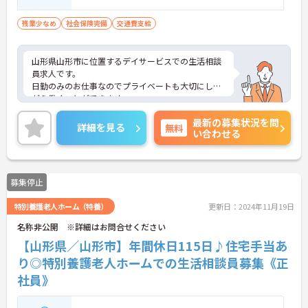
残業少なめ
社会保険完備
交通費支給
山形県山形市に位置するデイサービスでの生活相談
員求人です。
日勤のみのお仕事なのでプライベートも大切にしな
がら働くことができます。
ご興味のある方には、面接対策ポイント等、さらに
最新の募集状況を問
詳細をお話ししますのでお気軽にご相談ください！
詳細を見る
無料
い合わせる
募集停止
特別養護老人ホーム（特養）
更新日：2024年11月19日
名称非公開 ※詳細はお問合せください
【山形県／山形市】年間休日115日♪住宅手当あ
り◎特別養護老人ホームでの生活相談員募集《正
社員》