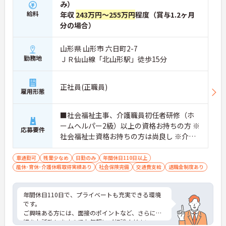
み）
給料
年収
243万円～255万円
程度（賞与1.2ヶ月
分の場合）
山形県 山形市 六日町2-7
勤務地
ＪＲ仙山線「北山形駅」徒歩15分
正社員(正職員)
雇用形態
■社会福祉主事、介護職員初任者研修（ホ
ームヘルパー2級）以上の資格お持ちの方 ※
応募要件
社会福祉士資格お持ちの方は尚良し ※介護
施設における経験がある方は尚良し
車通勤可
残業少なめ
日勤のみ
年間休日110日以上
産休･育休･介護休暇取得実績あり
社会保険完備
交通費支給
退職金制度あり
年間休日110日で、プライベートも充実できる環境
です。
ご興味ある方には、面接のポイントなど、さらに詳
細をお話致しますのでお気軽にご相談ください。