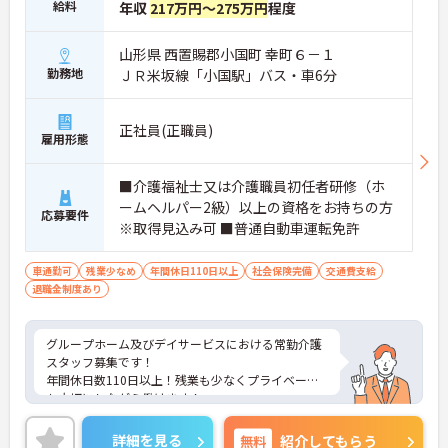
給料
年収
217万円～275万円
程度
山形県 西置賜郡小国町 幸町６－１
勤務地
ＪＲ米坂線「小国駅」バス・車6分
正社員(正職員)
雇用形態
■介護福祉士又は介護職員初任者研修（ホ
ームヘルパー2級）以上の資格をお持ちの方
応募要件
※取得見込み可 ■普通自動車運転免許
車通勤可
残業少なめ
年間休日110日以上
社会保険完備
交通費支給
退職金制度あり
グループホーム及びデイサービスにおける常勤介護
スタッフ募集です！
年間休日数110日以上！残業も少なくプライベート
も大切にしながら働けます！
ご興味ある方には、面接のポイントなど、さらに詳
細をお話致しますのでお気軽にご相談ください。
詳細を見る
無料
紹介してもらう