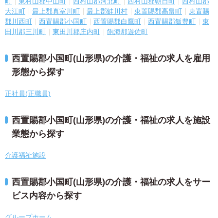
町
東村山郡中山町
西村山郡河北町
西村山郡朝日町
西村山郡
大江町
最上郡真室川町
最上郡鮭川村
東置賜郡高畠町
東置賜
郡川西町
西置賜郡小国町
西置賜郡白鷹町
西置賜郡飯豊町
東
田川郡三川町
東田川郡庄内町
飽海郡遊佐町
西置賜郡小国町(山形県)の介護・福祉の求人を雇用
形態から探す
正社員(正職員)
西置賜郡小国町(山形県)の介護・福祉の求人を施設
業態から探す
介護福祉施設
西置賜郡小国町(山形県)の介護・福祉の求人をサー
ビス内容から探す
グループホーム