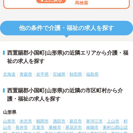
再検索
他の条件で介護・福祉の求人を探す
西置賜郡小国町(山形県)の近隣エリアから介護・福
祉の求人を探す
北海道
青森県
岩手県
宮城県
秋田県
福島県
西置賜郡小国町(山形県)の近隣の市区町村から介
護・福祉の求人を探す
山形県
山形市
米沢市
鶴岡市
酒田市
新庄市
寒河江市
上山市
村
山市
長井市
天童市
東根市
尾花沢市
南陽市
東村山郡山辺