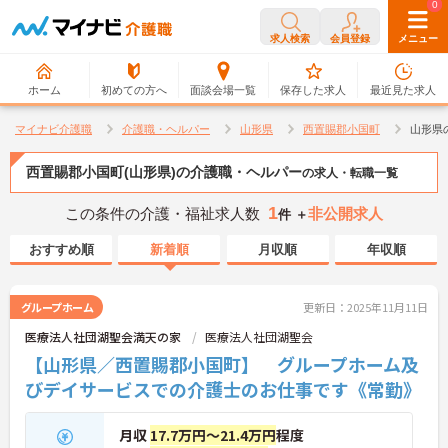
0
0
求人検索
会員登録
メニュー
ホーム
初めての方へ
面談会場一覧
保存した求人
最近見た求人
マイナビ介護職
介護職・ヘルパー
山形県
西置賜郡小国町
山形県
西置賜郡小国町(山形県)の介護職・ヘルパー
の求人・転職一覧
1
この条件の介護・福祉求人数
非公開求人
件 ＋
おすすめ順
新着順
月収順
年収順
グループホーム
更新日：2025年11月11日
医療法人社団湖聖会満天の家
医療法人社団湖聖会
【山形県／西置賜郡小国町】 グループホーム及
びデイサービスでの介護士のお仕事です《常勤》
月収
17.7万円～21.4万円
程度