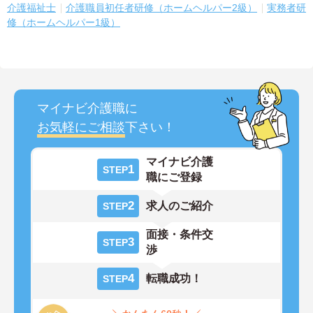
介護福祉士
介護職員初任者研修（ホームヘルパー2級）
実務者研
修（ホームヘルパー1級）
マイナビ介護職に
お気軽にご相談
下さい！
マイナビ介護
1
STEP
職にご登録
2
求人のご紹介
STEP
面接・条件交
3
STEP
渉
4
転職成功！
STEP