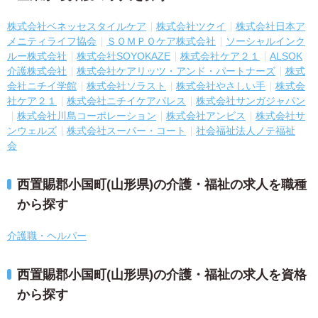
株式会社ベネッセスタイルケア
株式会社ツクイ
株式会社日本ア
メニティライフ協会
ＳＯＭＰＯケア株式会社
ソーシャルインク
ルー株式会社
株式会社SOYOKAZE
株式会社ケア２１
ALSOK
介護株式会社
株式会社ケアリッツ・アンド・パートナーズ
株式
会社ニチイ学館
株式会社ソラスト
株式会社やさしい手
株式会
社ケア２１
株式会社ニチイケアパレス
株式会社サンガジャパン
株式会社川島コーポレーション
株式会社アンビス
株式会社サ
ンウェルズ
株式会社スーパー・コート
社会福祉法人ノテ福祉
会
西置賜郡小国町(山形県)の介護・福祉の求人を職種
から探す
介護職・ヘルパー
西置賜郡小国町(山形県)の介護・福祉の求人を資格
から探す