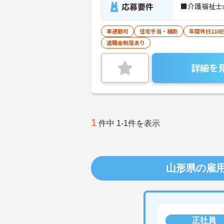
応募要件
■介護福祉士
車通勤可
住宅手当・補助
年間休日110
退職金制度あり
詳細を
1
件中 1-1件を表示
山形県の雇
正社員