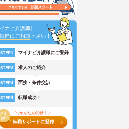
イナビ介護職に
気軽にご相談
下さい！
1
マイナビ介護職にご登録
STEP
2
求人のご紹介
STEP
3
面接・条件交渉
STEP
4
転職成功！
STEP
転職サポートに登録