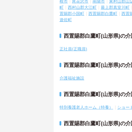
根市
尾花沢市
南陽市
東村山郡山
町
西村山郡大江町
最上郡真室川町
置賜郡小国町
西置賜郡白鷹町
西置
遊佐町
西置賜郡白鷹町(山形県)の
正社員(正職員)
西置賜郡白鷹町(山形県)の
介護福祉施設
西置賜郡白鷹町(山形県)の
特別養護老人ホーム（特養）
ショー
西置賜郡白鷹町(山形県)の