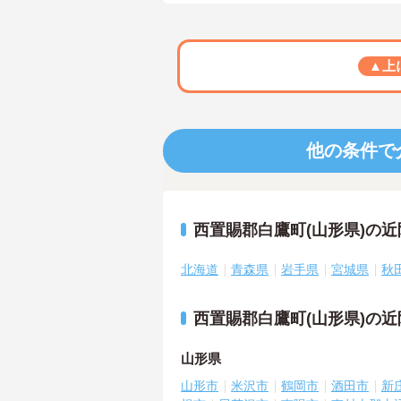
▲上
他の条件で
西置賜郡白鷹町(山形県)の
北海道
青森県
岩手県
宮城県
秋
西置賜郡白鷹町(山形県)の
山形県
山形市
米沢市
鶴岡市
酒田市
新