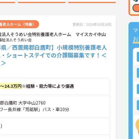
護老人ホーム（特養）
更新日：2026年03月26日
マ
祉法人そうめい会特別養護老人ホーム マイスカイ中山
お
福祉法人そうめい会
形県／西置賜郡白鷹町】小規模特別養護老人
ム・ショートステイでの介護職募集です！＜
員＞
円～24.3万円
※経験・能力等により優遇
郡白鷹町 大字中山2760
ワー長井線「荒砥駅」バス・車10分
)