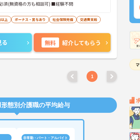
必須(無資格の方も相談可) ■経験不問
日以上
ボーナス・賞与あり
社会保険完備
交通費支給
見る
無料
紹介してもらう
1
用形態別介護職の平均給与
非常勤・パート・アルバイト