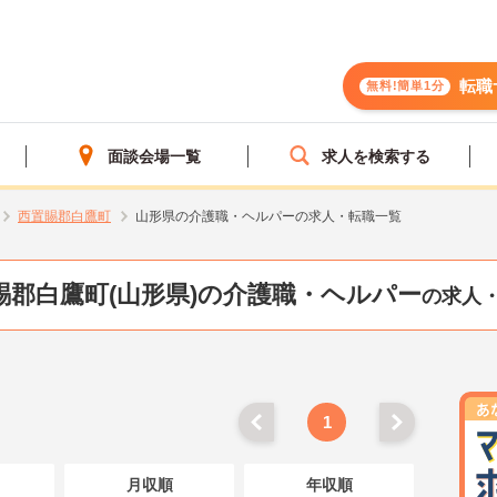
転職
無料!簡単1分
面談会場一覧
求人を検索する
西置賜郡白鷹町
山形県の介護職・ヘルパーの求人・転職一覧
賜郡白鷹町(山形県)の介護職・ヘルパー
の求人
1
月収順
年収順