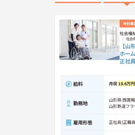
特別養
社会福
社会
【山
ホー
正社
給料
月収
18.6万
山形県 西置賜
勤務地
山形鉄道フラ
雇用形態
正社員(正職員