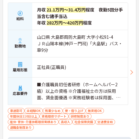
月収
21.1万円～31.4万円
程度 夜勤5回分手
当含む諸手当込
給料
年収
282万円～420万円
程度
山口県 大島郡周防大島町 大字小松91-4
ＪＲ山陽本線(神戸－門司)「大畠駅」バス・
勤務地
車9分
正社員(正職員)
雇用形態
■介護職員初任者研修（ホームヘルパー2
級）以上の資格 ※介護福祉士の方は採用
応募要件
面、賃金面優遇 ※実務経験者は採用面、賃
金面優遇 ■普通自動車運転免許（AT限定
可）
車通勤可
未経験OK
残業少なめ
寮・借り上げ
無資格OK
年間休日110日以上
資格取得サポート
研修制度あり
産休･育休･介護休暇取得実績あり
高収入
社会保険完備
交通費支給
退職金制度あり