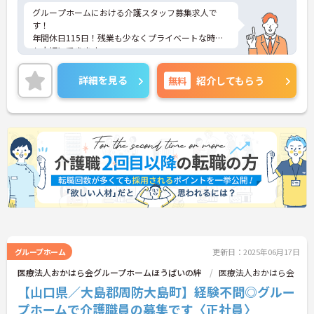
グループホームにおける介護スタッフ募集求人で
す！
年間休日115日！残業も少なくプライベートな時間
も大切にできます。
単身用・世帯用の入居可能住宅あり！遠方にお住ま
いの方も安心です。
詳細を見る
無料
紹介してもらう
ご興味ある方には、面接のポイントなど、さらに詳
細をお話致しますのでお気軽にご相談ください。
グループホーム
更新日：2025年06月17日
医療法人おかはら会グループホームほうばいの絆
医療法人おかはら会
【山口県／大島郡周防大島町】経験不問◎グルー
プホームで介護職員の募集です〈正社員〉