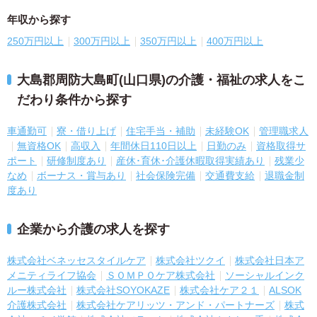
年収から探す
250万円以上
300万円以上
350万円以上
400万円以上
大島郡周防大島町(山口県)の介護・福祉の求人をこ
だわり条件から探す
車通勤可
寮・借り上げ
住宅手当・補助
未経験OK
管理職求人
無資格OK
高収入
年間休日110日以上
日勤のみ
資格取得サ
ポート
研修制度あり
産休･育休･介護休暇取得実績あり
残業少
なめ
ボーナス・賞与あり
社会保険完備
交通費支給
退職金制
度あり
企業から介護の求人を探す
株式会社ベネッセスタイルケア
株式会社ツクイ
株式会社日本ア
メニティライフ協会
ＳＯＭＰＯケア株式会社
ソーシャルインク
ルー株式会社
株式会社SOYOKAZE
株式会社ケア２１
ALSOK
介護株式会社
株式会社ケアリッツ・アンド・パートナーズ
株式