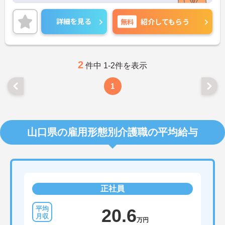
各種手当があるのは嬉しいポイントです◎
こちらの求人にご興味がございましたら面接のポイ
詳細を見る
無料
紹介してもらう
ントもお伝えしますので是非ご応募お待ちしており
ます。
2
件中 1-2件を表示
1
山口県の雇用形態別介護職の平均給与
正社員
20.6
万円