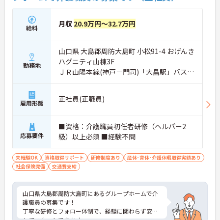
月収
20.9万円～32.7万円
給料
山口県 大島郡周防大島町 小松91-4 おげんき
ハグニティ山棟3F
勤務地
ＪＲ山陽本線(神戸－門司)「大畠駅」バス・
車9分
正社員(正職員)
雇用形態
■資格：介護職員初任者研修（ヘルパー2
応募要件
級）以上必須 ■経験不問
未経験OK
資格取得サポート
研修制度あり
産休･育休･介護休暇取得実績あり
社会保険完備
交通費支給
山口県大島郡周防大島町にあるグループホームで介
護職員の募集です！
丁寧な研修とフォロー体制で、経験に関わらず安心
してスタートできます。