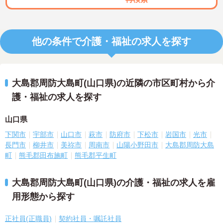
他の条件で介護・福祉の求人を探す
大島郡周防大島町(山口県)の近隣の市区町村から介
護・福祉の求人を探す
山口県
下関市
宇部市
山口市
萩市
防府市
下松市
岩国市
光市
長門市
柳井市
美祢市
周南市
山陽小野田市
大島郡周防大島
町
熊毛郡田布施町
熊毛郡平生町
大島郡周防大島町(山口県)の介護・福祉の求人を雇
用形態から探す
正社員(正職員)
契約社員・嘱託社員