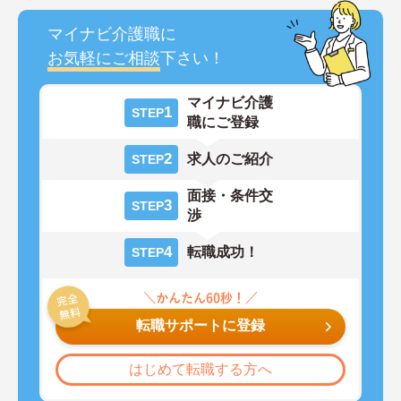
マイナビ介護職に
お気軽にご相談
下さい！
マイナビ介護
1
STEP
職にご登録
2
求人のご紹介
STEP
面接・条件交
3
STEP
渉
4
転職成功！
STEP
転職サポートに登録
はじめて転職する方へ