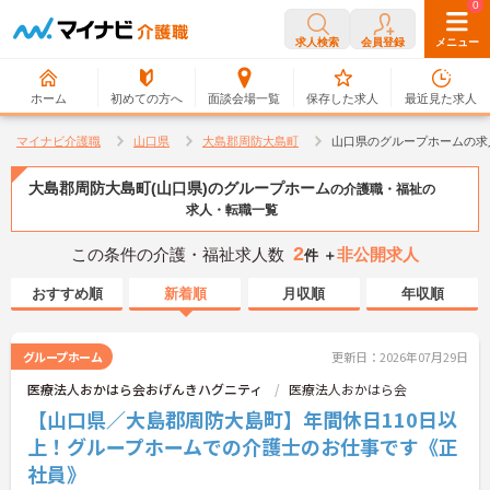
0
0
求人検索
会員登録
メニュー
ホーム
初めての方へ
面談会場一覧
保存した求人
最近見た求人
マイナビ介護職
山口県
大島郡周防大島町
山口県のグループホームの求
大島郡周防大島町(山口県)のグループホーム
の介護職・福祉の
求人・転職一覧
2
この条件の介護・福祉求人数
非公開求人
件 ＋
おすすめ順
新着順
月収順
年収順
グループホーム
更新日：2026年07月29日
医療法人おかはら会おげんきハグニティ
医療法人おかはら会
【山口県／大島郡周防大島町】年間休日110日以
上！グループホームでの介護士のお仕事です《正
社員》