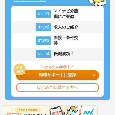
マイナビ介護
1
STEP
職にご登録
2
求人のご紹介
STEP
面接・条件交
3
STEP
渉
4
転職成功！
STEP
転職サポートに登録
はじめて転職する方へ