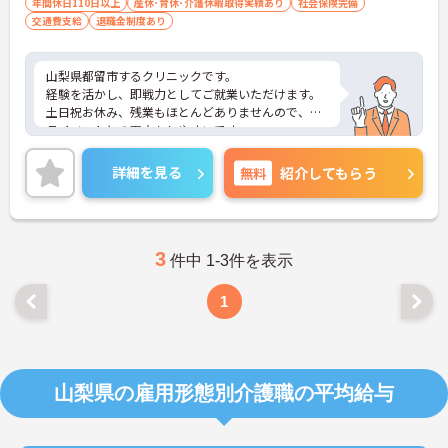
年間休日110日以上
産休･育休･介護休暇取得実績あり
社会保険完備
交通費支給
退職金制度あり
山梨県都留市するクリニックです。
経験を活かし、即戦力としてご就業いただけます。
土日祝お休み、残業もほとんどありませんので、プ
ライベートとの両立もしやすいです。
ご興味のある方は詳細等をお伝えいたしますので、
お気軽にお問い合わせください。
詳細を見る
無料
紹介してもらう
3
件中 1-3件を表示
1
山梨県の雇用形態別介護職の平均給与