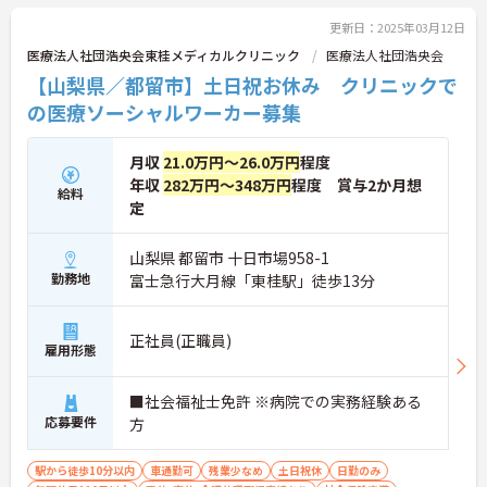
更新日：2025年03月12日
医療法人社団浩央会東桂メディカルクリニック
医療法人社団浩央会
【山梨県／都留市】土日祝お休み クリニックで
の医療ソーシャルワーカー募集
月収
21.0万円～26.0万円
程度
年収
282万円～348万円
程度 賞与2か月想
給料
定
山梨県 都留市 十日市場958-1
勤務地
富士急行大月線「東桂駅」徒歩13分
正社員(正職員)
雇用形態
■社会福祉士免許 ※病院での実務経験ある
応募要件
方
駅から徒歩10分以内
車通勤可
残業少なめ
土日祝休
日勤のみ