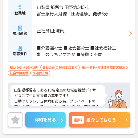
山梨県 都留市 田野倉545-1
勤務地
富士急行大月線「田野倉駅」徒歩6分
正社員(正職員)
雇用形態
■介護福祉士 ■社会福祉士 ■社会福祉主
応募要件
事 のうちいずれか ■経験：不問
駅から徒歩10分以内
日勤のみ
研修制度あり
産休･育休･介護休暇取得実績あり
社会保険完備
交通費支給
山梨県都留市にある18名定員の地域密着型デイサー
ビスにて生活支援員の募集です！
日勤でリフレシュ休暇もある為、プライベートの予
定も立てやすいです。これまでのご経験は不問です
♪
ご興味のある方には、面接対策ポイントなどさらに
詳細を見る
無料
紹介してもらう
詳細を話いたしますので、お気軽にご相談くださ
い。