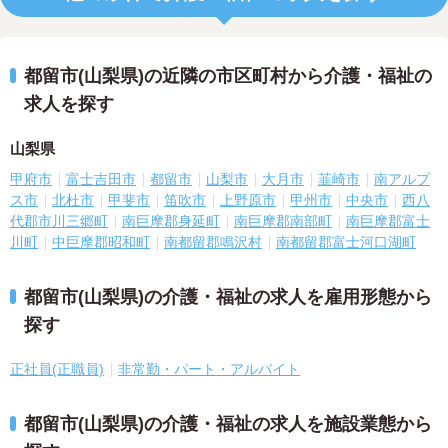
都留市(山梨県)の近隣の市区町村から介護・福祉の
求人を探す
山梨県
甲府市
富士吉田市
都留市
山梨市
大月市
韮崎市
南アルプ
ス市
北杜市
甲斐市
笛吹市
上野原市
甲州市
中央市
西八
代郡市川三郷町
南巨摩郡身延町
南巨摩郡南部町
南巨摩郡富士
川町
中巨摩郡昭和町
南都留郡鳴沢村
南都留郡富士河口湖町
都留市(山梨県)の介護・福祉の求人を雇用形態から
探す
正社員(正職員)
非常勤・パート・アルバイト
都留市(山梨県)の介護・福祉の求人を施設業態から