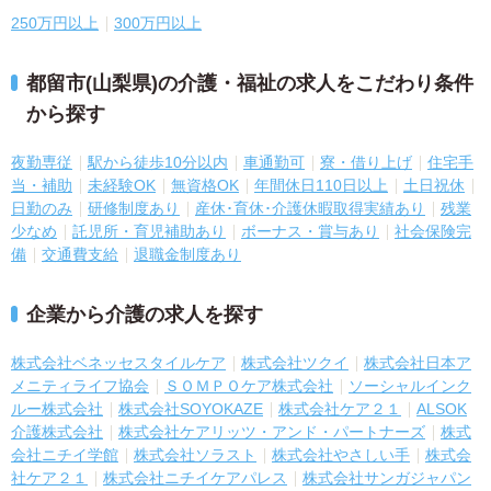
250万円以上
300万円以上
都留市(山梨県)の介護・福祉の求人をこだわり条件
から探す
夜勤専従
駅から徒歩10分以内
車通勤可
寮・借り上げ
住宅手
当・補助
未経験OK
無資格OK
年間休日110日以上
土日祝休
日勤のみ
研修制度あり
産休･育休･介護休暇取得実績あり
残業
少なめ
託児所・育児補助あり
ボーナス・賞与あり
社会保険完
備
交通費支給
退職金制度あり
企業から介護の求人を探す
株式会社ベネッセスタイルケア
株式会社ツクイ
株式会社日本ア
メニティライフ協会
ＳＯＭＰＯケア株式会社
ソーシャルインク
ルー株式会社
株式会社SOYOKAZE
株式会社ケア２１
ALSOK
介護株式会社
株式会社ケアリッツ・アンド・パートナーズ
株式
会社ニチイ学館
株式会社ソラスト
株式会社やさしい手
株式会
社ケア２１
株式会社ニチイケアパレス
株式会社サンガジャパン