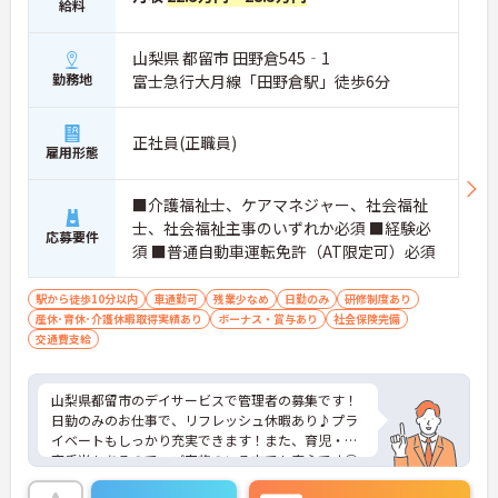
給料
山梨県 都留市 田野倉545‐1
勤務地
富士急行大月線「田野倉駅」徒歩6分
正社員(正職員)
雇用形態
■介護福祉士、ケアマネジャー、社会福祉
士、社会福祉主事のいずれか必須 ■経験必
応募要件
須 ■普通自動車運転免許（AT限定可）必須
駅から徒歩10分以内
車通勤可
残業少なめ
日勤のみ
研修制度あり
産休･育休･介護休暇取得実績あり
ボーナス・賞与あり
社会保険完備
交通費支給
山梨県都留市のデイサービスで管理者の募集です！
日勤のみのお仕事で、リフレッシュ休暇あり♪プラ
イベートもしっかり充実できます！また、育児・保
育手当もあるので、ご家族のいる方でも安心です◎
ご興味のある方は、面接ポイントをお伝えしますの