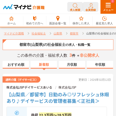
0
0
求人検索
会員登録
メニュー
ホーム
初めての方へ
面談会場一覧
保存した求人
最近見た求人
マイナビ介護職
社会福祉士
山梨県
都留市
山梨県の社会福祉士の
都留市(山梨県)の社会福祉士
の求人・転職一覧
3
この条件の介護・福祉求人数
非公開求人
件 ＋
おすすめ順
新着順
月収順
年収順
通所介護（デイサービス）
更新日：2026年02月12日
株式会社JSPデイサービスあいる
株式会社JSP
【山梨県／都留市】日勤のみ◎リフレッシュ休暇
あり♪デイサービスの管理者募集＜正社員＞
月収
22.3万円～28.5万円