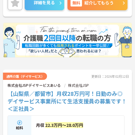
で、お気軽にご連絡ください。
詳細を見る
無料
紹介してもらう
通所介護（デイサービス）
更新日：2026年02月12日
株式会社JSPデイサービスあいる
株式会社JSP
【山梨県／都留市】月収28万円可！日勤のみ◎
デイサービス事業所にて生活支援員の募集です！
＜正社員＞
月収
22.3万円～28.0万円
給料