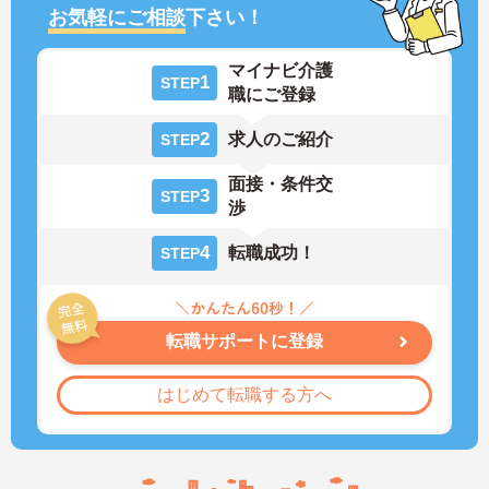
お気軽にご相談
下さい！
マイナビ介護
1
STEP
職にご登録
2
求人のご紹介
STEP
面接・条件交
3
STEP
渉
4
転職成功！
STEP
転職サポートに登録
はじめて転職する方へ