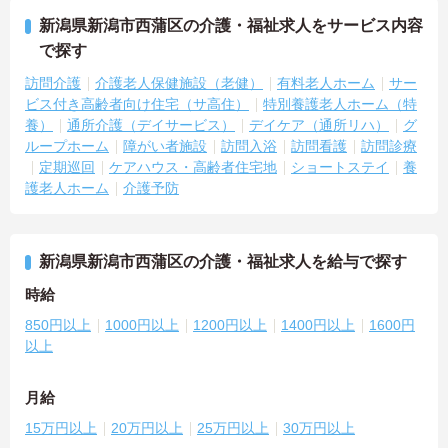
新潟県新潟市西蒲区の介護・福祉求人をサービス内容
で探す
訪問介護
介護老人保健施設（老健）
有料老人ホーム
サー
ビス付き高齢者向け住宅（サ高住）
特別養護老人ホーム（特
養）
通所介護（デイサービス）
デイケア（通所リハ）
グ
ループホーム
障がい者施設
訪問入浴
訪問看護
訪問診療
定期巡回
ケアハウス・高齢者住宅地
ショートステイ
養
護老人ホーム
介護予防
新潟県新潟市西蒲区の介護・福祉求人を給与で探す
時給
850円以上
1000円以上
1200円以上
1400円以上
1600円
以上
月給
15万円以上
20万円以上
25万円以上
30万円以上