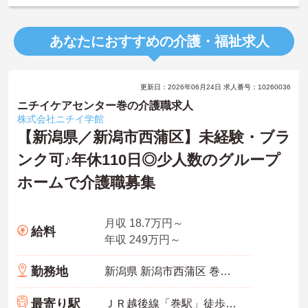
あなたにおすすめの介護・福祉求人
更新日：2026年06月24日 求人番号：10260036
ニチイケアセンター巻の介護職求人
株式会社ニチイ学館
【新潟県／新潟市西蒲区】未経験・ブラ
ンク可♪年休110日◎少人数のグループ
ホームで介護職募集
月収 18.7万円～
給料
年収 249万円～
勤務地
新潟県 新潟市西蒲区 巻甲423
最寄り駅
ＪＲ越後線「巻駅」徒歩7分