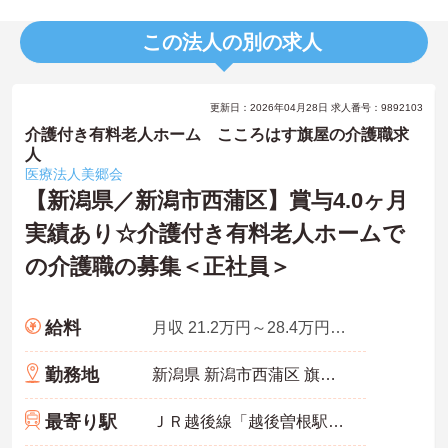
この法人の別の求人
更新日：2026年04月28日 求人番号：9892103
介護付き有料老人ホーム こころはす旗屋の介護職求
人
医療法人美郷会
【新潟県／新潟市西蒲区】賞与4.0ヶ月
実績あり☆介護付き有料老人ホームで
の介護職の募集＜正社員＞
給料
月収 21.2万円～28.4万円程度※夜勤4回想定
勤務地
新潟県 新潟市西蒲区 旗屋695
最寄り駅
ＪＲ越後線「越後曽根駅」徒歩16分