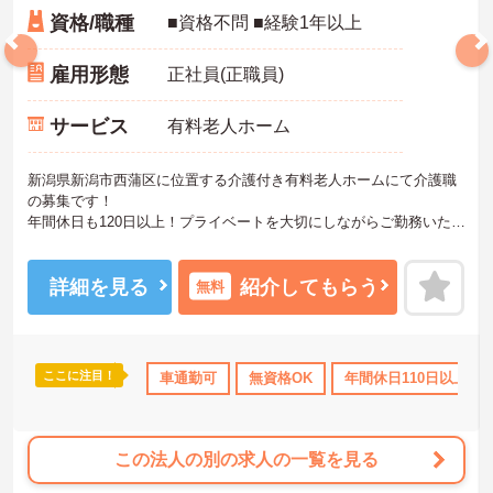
資格/職種
■資格不問 ■経験1年以上
雇用形態
正社員(正職員)
サービス
有料老人ホーム
新潟県新潟市西蒲区に位置する介護付き有料老人ホームにて介護職
の募集です！
年間休日も120日以上！プライベートを大切にしながらご勤務いただ
けます。
保育補助・医療費補助や住宅手当などの各種手当も充実していま
す。
詳細を見る
紹介してもらう
無料
ご興味ある方には、面接対策ポイントなど、さらに詳細をお話しい
たしますのでお気軽にご相談ください！
ここに注目！
年間休日110日以上
ボーナス・賞与あり
車通勤可
無資格OK
社会保険完備
年間休日110日以上
交通費
この法人の別の求人の一覧を見る