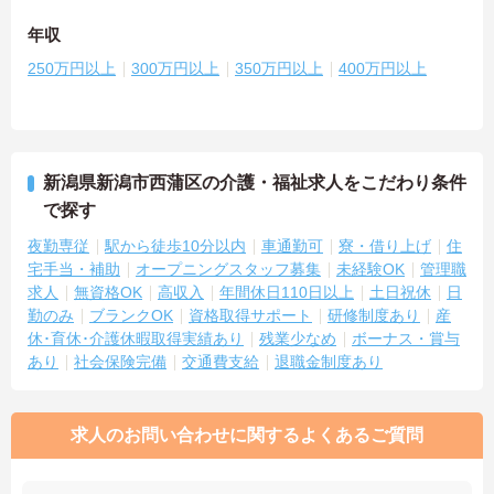
年収
250万円以上
300万円以上
350万円以上
400万円以上
新潟県新潟市西蒲区の介護・福祉求人をこだわり条件
で探す
夜勤専従
駅から徒歩10分以内
車通勤可
寮・借り上げ
住
宅手当・補助
オープニングスタッフ募集
未経験OK
管理職
求人
無資格OK
高収入
年間休日110日以上
土日祝休
日
勤のみ
ブランクOK
資格取得サポート
研修制度あり
産
休･育休･介護休暇取得実績あり
残業少なめ
ボーナス・賞与
あり
社会保険完備
交通費支給
退職金制度あり
求人のお問い合わせに関するよくあるご質問