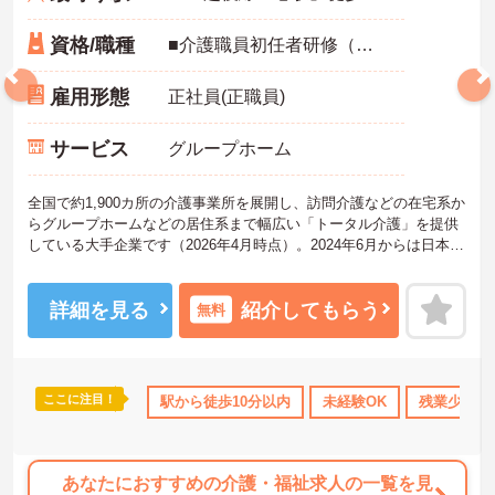
資格/職種
■介護職員初任者研修（ヘルパー2級）以上必須 ※未経験・ブランク可
雇用形態
正社員(正職員)
サービス
グループホーム
全国で約1,900カ所の介護事業所を展開し、訪問介護などの在宅系か
らグループホームなどの居住系まで幅広い「トータル介護」を提供
している大手企業です（2026年4月時点）。2024年6月からは日本生
命グループの一員となり、さらに安定した経営基盤のもとでお客様
に安心をお届けしています。職員一人ひとりの「働きやすさ」と
「キャリア」を大切にする社風が特徴です。福利厚生が非常に充実
詳細を見る
紹介してもらう
無料
しており、10歳～18歳のお子様を持つ方への「子ども手当」や、自
社の企業主導型保育所を利用する際の「保育利用手当」など、仕事
と子育ての両立を強力にバックアップしています。 また、資格取得
を目指せる支援制度（会社負担やキャッシュバック）が整ってお
ここに注目！
なめ
住宅手当・補助
駅から徒歩10分以内
無資格OK
日勤のみ
未経験OK
年間休日110日以上
残業少なめ
り、スキルアップやキャリアアップ（サービス提供責任者、管理者
など）に向けた段階的な研修も豊富です。日々の頑張りは手当や賃
金制度でしっかりと評価されるため、高いモチベーションを保ちな
がら長く安心して働ける環境です。
あなたにおすすめの介護・福祉求人の一覧を見