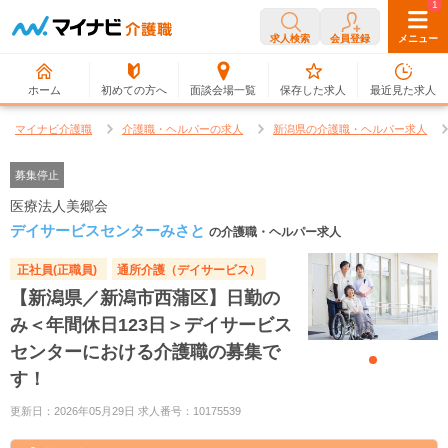
0
1
求人検索
会員登録
メニュー
ホーム
初めての方へ
面談会場一覧
保存した求人
最近見た求人
マイナビ介護職
介護職・ヘルパーの求人
新潟県の介護職・ヘルパー求人
募集停止
医療法人美郷会
デイサービスセンターみさと
の介護職・ヘルパー求人
正社員(正職員)
通所介護（デイサービス）
【新潟県／新潟市西蒲区】日勤の
み＜年間休日123日＞デイサービス
センターにおける介護職の募集で
す！
更新日：2026年05月29日 求人番号：10175539