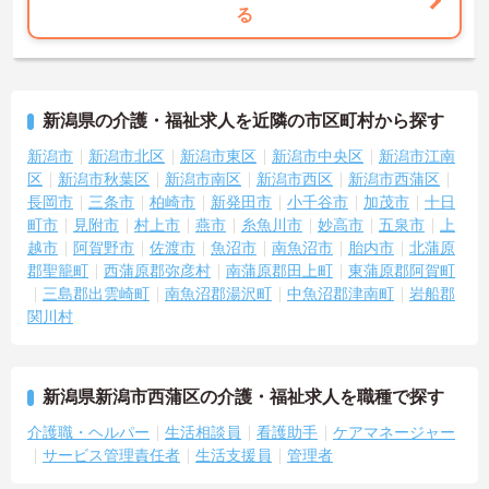
る
＜家庭的で温かい！少人数のグループホーム＞家庭的な雰囲気の中
で、お一人おひとりに寄り添ったケアができるのが魅力です。認知
症の方を対象としていますが、介護度はお客様によって様々。食事
や入浴、排泄などの日常生活を支援しながら、まるで家族のように
温かい時間を共有できます。「流れ作業ではなく、じっくりと人と
新潟県の介護・福祉求人を近隣の市区町村から探す
向き合いたい」という方にぴったりの環境です。
＜手厚い指導と資格支援＞入社後は2週間程度の研修期間があり、先
新潟市
新潟市北区
新潟市東区
新潟市中央区
新潟市江南
輩と一緒に業務を覚えながら、少しずつ独り立ちを目指せます。ま
区
新潟市秋葉区
新潟市南区
新潟市西区
新潟市西蒲区
た、入社後のキャリアアップ制度や、就業後の資格取得を積極的に
長岡市
三条市
柏崎市
新発田市
小千谷市
加茂市
十日
サポートする体制が整っています。
町市
見附市
村上市
燕市
糸魚川市
妙高市
五泉市
上
＜大手・日本生命グループだからこその安定感＞「全国約1,900カ所
越市
阿賀野市
佐渡市
魚沼市
南魚沼市
胎内市
北蒲原
を展開し、日本生命グループに加わった大手企業ならではのコンプ
郡聖籠町
西蒲原郡弥彦村
南蒲原郡田上町
東蒲原郡阿賀町
ライアンスと福利厚生の充実度が安心の決め手です。基本給に加え
て最大2万円の勤続年数手当や、早朝・夜間・深夜手当等も支給され
三島郡出雲崎町
南魚沼郡湯沢町
中魚沼郡津南町
岩船郡
るので頑張りが収入に直結します。退職金や退職慰労金制度も整っ
関川村
ているため、年齢を重ねても将来の不安を感じることなく、長く腰
を据えて働き続けられる環境です。
新潟県新潟市西蒲区の介護・福祉求人を職種で探す
介護職・ヘルパー
生活相談員
看護助手
ケアマネージャー
サービス管理責任者
生活支援員
管理者