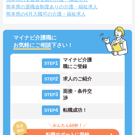
熊本県の退職金制度ありの介護・福祉求人
熊本県の4月入職可の介護・福祉求人
マイナビ介護職に
お気軽にご相談
下さい！
マイナビ介護
1
STEP
職にご登録
2
求人のご紹介
STEP
面接・条件交
3
STEP
渉
4
転職成功！
STEP
転職サポートに登録