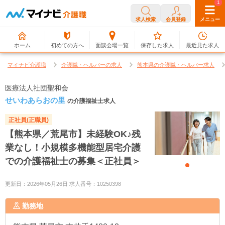
0
1
求人検索
会員登録
メニュー
ホーム
初めての方へ
面談会場一覧
保存した求人
最近見た求人
マイナビ介護職
介護職・ヘルパーの求人
熊本県の介護職・ヘルパー求人
医療法人社団聖和会
せいわあらおの里
の介護福祉士求人
正社員(正職員)
【熊本県／荒尾市】未経験OK♪残
業なし！小規模多機能型居宅介護
での介護福祉士の募集＜正社員＞
更新日：2026年05月26日 求人番号：10250398
勤務地