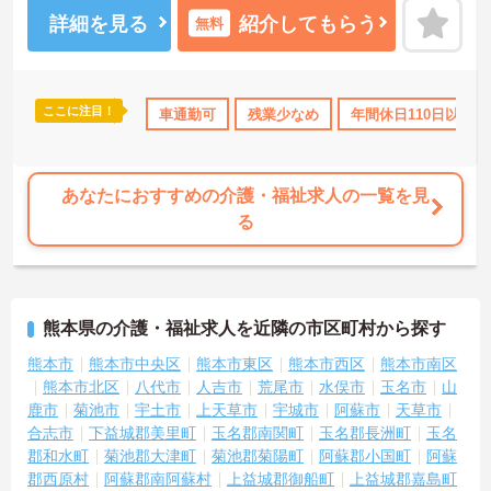
れます。賞与は計4ヶ月分の支給実績と嬉しい高待遇です。
ご興味のある方には、面接対策ポイントなど、さらに詳細をお話し
詳細を見る
紹介してもらう
無料
いたしますのでお気軽にご相談ください！
ここに注目！
勤のみ
年間休日110日以上
車通勤可
ブランクOK
残業少なめ
産休･育休･介護休暇取
年間休日110日以上
あなたにおすすめの介護・福祉求人の一覧を見
る
熊本県の介護・福祉求人を近隣の市区町村から探す
熊本市
熊本市中央区
熊本市東区
熊本市西区
熊本市南区
熊本市北区
八代市
人吉市
荒尾市
水俣市
玉名市
山
鹿市
菊池市
宇土市
上天草市
宇城市
阿蘇市
天草市
合志市
下益城郡美里町
玉名郡南関町
玉名郡長洲町
玉名
郡和水町
菊池郡大津町
菊池郡菊陽町
阿蘇郡小国町
阿蘇
郡西原村
阿蘇郡南阿蘇村
上益城郡御船町
上益城郡嘉島町