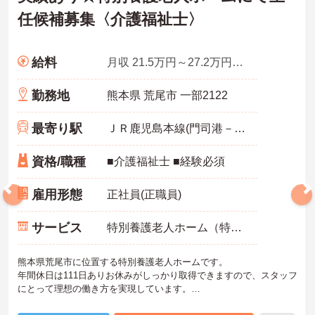
任候補募集〈介護福祉士〉
給料
月収 21.5万円～27.2万円程度
勤務地
熊本県 荒尾市 一部2122
最寄り駅
ＪＲ鹿児島本線(門司港－八代)「荒尾(熊本)駅」バス・車10分
資格/職種
■介護福祉士 ■経験必須
雇用形態
正社員(正職員)
サービス
特別養護老人ホーム（特養）
熊本県荒尾市に位置する特別養護老人ホームです。
年間休日は111日ありお休みがしっかり取得できますので、スタッフ
にとって理想の働き方を実現しています。
昇給や賞与制度があり頑張りが評価されてしっかりと職員に還元さ