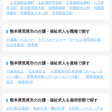
上益城郡益城町
上益城郡甲佐町
上益城郡山都町
八代郡
氷川町
葦北郡津奈木町
球磨郡錦町
球磨郡水上村
球磨郡
球磨村
球磨郡あさぎり町
天草郡苓北町
熊本県荒尾市の介護・福祉求人を職種で探す
介護職・ヘルパー
ケアマネージャー
サービス管理責任者
生活支援員
管理者
熊本県荒尾市の介護・福祉求人を資格で探す
介護福祉士
社会福祉士
介護職員初任者研修（ホームヘル
パー2級）
実務者研修（ホームヘルパー1級）
精神保健福
祉士
無資格OK
熊本県荒尾市の介護・福祉求人を雇用形態で探す
正社員(正職員)
契約社員・嘱託社員
非常勤・パート・アル