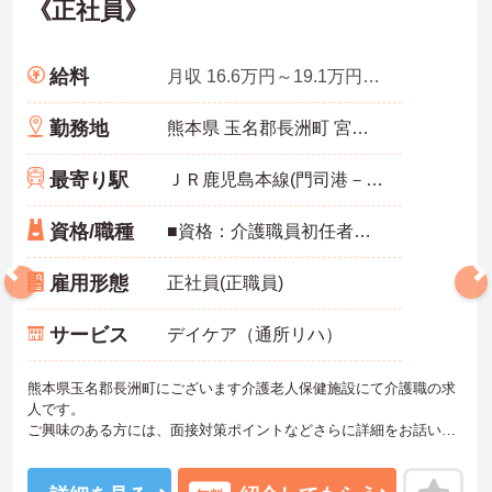
《正社員》
給料
月収 16.6万円～19.1万円基本給：14～15.5万円＋諸手当（職務＋介護処遇）
勤務地
熊本県 玉名郡長洲町 宮野2772‐10
最寄り駅
ＪＲ鹿児島本線(門司港－八代)「大野下駅」バス・車9分
資格/職種
■資格：介護職員初任者研修／実務者研修／介護福祉士 いずれかの資格ある方 ■経験：介護事業所での介護経験 必須
雇用形態
正社員(正職員)
サービス
デイケア（通所リハ）
熊本県玉名郡長洲町にございます介護老人保健施設にて介護職の求
人です。
ご興味のある方には、面接対策ポイントなどさらに詳細をお話いた
しますので、お気軽にご相談ください。