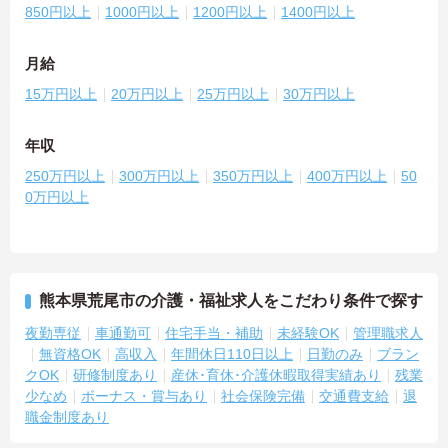
850円以上
1000円以上
1200円以上
1400円以上
月給
15万円以上
20万円以上
25万円以上
30万円以上
年収
250万円以上
300万円以上
350万円以上
400万円以上
50
0万円以上
熊本県荒尾市の介護・福祉求人をこだわり条件で探す
夜勤専従
車通勤可
住宅手当・補助
未経験OK
管理職求人
無資格OK
高収入
年間休日110日以上
日勤のみ
ブラン
クOK
研修制度あり
産休･育休･介護休暇取得実績あり
残業
少なめ
ボーナス・賞与あり
社会保険完備
交通費支給
退
職金制度あり