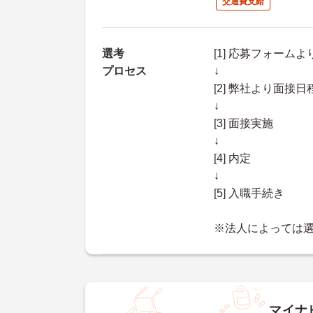
交通費支給
選考
[1] 応募フォーム
プロセス
↓
[2] 弊社より面
↓
[3] 面接実施
↓
[4] 内定
↓
[5] 入職手続き
※法人によっては
マイナ