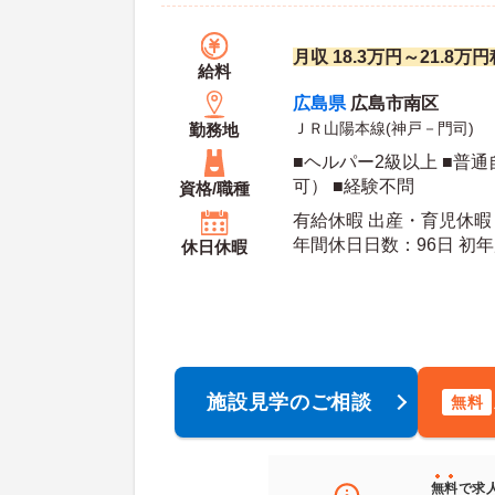
月収 18.3万円～21.8
給料
広島県
広島市南区
ＪＲ山陽本線(神戸－門司)
勤務地
■ヘルパー2級以上 ■普
可） ■経験不問
資格/職種
有給休暇 出産・育児休暇 
年間休日日数：96日 初年度有給日数：10日 最
休日休暇
大有給日数：20日
施設見学のご相談
無料
無料
で求