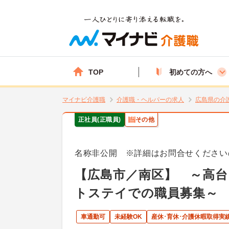
TOP
初めての方へ
マイナビ介護職
介護職・ヘルパーの求人
広島県の介
正社員(正職員)
その他
名称非公開 ※詳細はお問合せください
【広島市／南区】 ～高
トステイでの職員募集～
車通勤可
未経験OK
産休･育休･介護休暇取得実