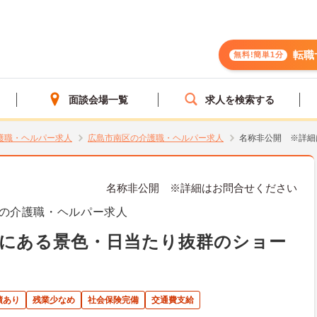
転職
無料!簡単1分
面談会場一覧
求人を検索する
護職・ヘルパー求人
広島市南区の介護職・ヘルパー求人
名称非公開 ※詳細
名称非公開 ※詳細はお問合せください
の介護職・ヘルパー求人
台にある景色・日当たり抜群のショー
績あり
残業少なめ
社会保険完備
交通費支給