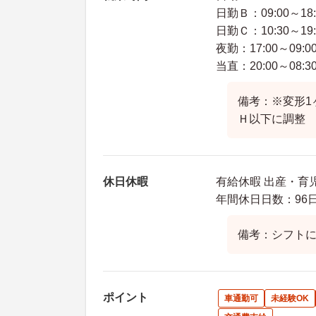
日勤Ｂ：09:00～18:
日勤Ｃ：10:30～19:
夜勤：17:00～09:0
当直：20:00～08:3
備考：※変形1
Ｈ以下に調整
休日休暇
有給休暇 出産・育児
年間休日日数：96日
備考：シフトに
ポイント
車通勤可
未経験OK