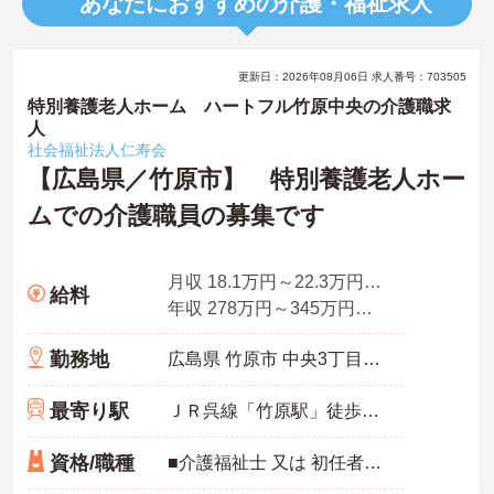
あなたにおすすめの介護・福祉求人
更新日：2026年08月06日 求人番号：703505
特別養護老人ホーム ハートフル竹原中央の介護職求
人
社会福祉法人仁寿会
【広島県／竹原市】 特別養護老人ホー
ムでの介護職員の募集です
月収 18.1万円～22.3万円程度（諸手当・夜勤手当4回分込）
給料
年収 278万円～345万円程度（賞与込）
勤務地
広島県 竹原市 中央3丁目10番14号
最寄り駅
ＪＲ呉線「竹原駅」徒歩7分
資格/職種
■介護福祉士 又は 初任者研修（ヘルパー2級）以上 ■介護福祉士資格ない方は施設での実務経験必須