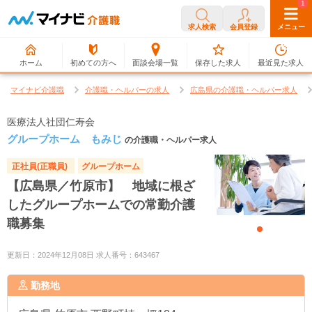
0
1
求人検索
会員登録
メニュー
ホーム
初めての方へ
面談会場一覧
保存した求人
最近見た求人
マイナビ介護職
介護職・ヘルパーの求人
広島県の介護職・ヘルパー求人
医療法人社団仁寿会
グループホーム もみじ
の介護職・ヘルパー求人
正社員(正職員)
グループホーム
【広島県／竹原市】 地域に根ざ
したグループホームでの常勤介護
職募集
更新日：2024年12月08日 求人番号：643467
勤務地