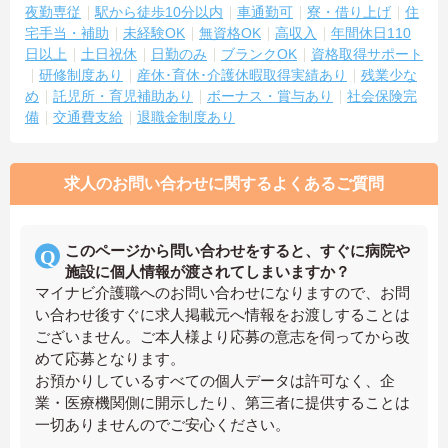
夜勤専従
駅から徒歩10分以内
車通勤可
寮・借り上げ
住
宅手当・補助
未経験OK
無資格OK
高収入
年間休日110
日以上
土日祝休
日勤のみ
ブランクOK
資格取得サポート
研修制度あり
産休･育休･介護休暇取得実績あり
残業少な
め
託児所・育児補助あり
ボーナス・賞与あり
社会保険完
備
交通費支給
退職金制度あり
求人のお問い合わせに関するよくあるご質問
このページから問い合わせをすると、すぐに病院や
施設に個人情報が渡されてしまいますか？
マイナビ介護職へのお問い合わせになりますので、お問
い合わせ後すぐに求人掲載元へ情報をお渡しすることは
ございません。ご本人様より応募の意志を伺ってから改
めて応募となります。
お預かりしているすべての個人データは許可なく、企
業・医療機関側に開示したり、第三者に提供することは
一切ありませんのでご安心ください。