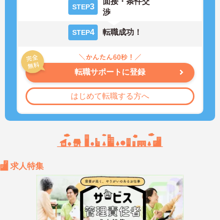
面接・条件交
3
STEP
渉
4
転職成功！
STEP
転職サポートに登録
はじめて転職する方へ
求人特集