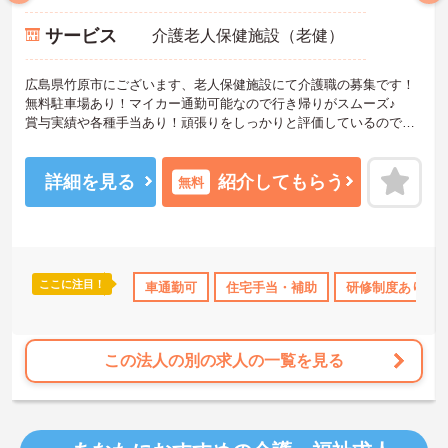
サービス
介護老人保健施設（老健）
広島県竹原市にございます、老人保健施設にて介護職の募集です！
無料駐車場あり！マイカー通勤可能なので行き帰りがスムーズ♪
賞与実績や各種手当あり！頑張りをしっかりと評価しているので、
モチベーションを保ちやすい環境です◎
ご興味のある方は、マイナビ介護職までお問い合わせください。
詳細を見る
紹介してもらう
無料
ここに注目！
護休暇取得実績あり
社会保険完備
車通勤可
住宅手当・補助
退職金制度あり
研修制度あり
この法人の別の求人の一覧を見る