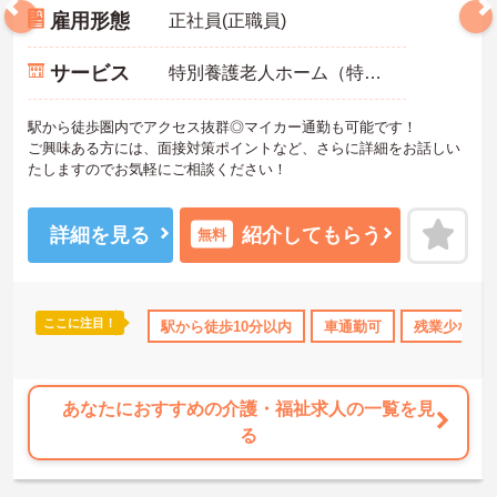
雇用形態
正社員(正職員)
サービス
特別養護老人ホーム（特養）
駅から徒歩圏内でアクセス抜群◎マイカー通勤も可能です！
ご興味ある方には、面接対策ポイントなど、さらに詳細をお話しい
たしますのでお気軽にご相談ください！
詳細を見る
紹介してもらう
無料
ここに注目！
給
駅から徒歩10分以内
車通勤可
残業少なめ
あなたにおすすめの介護・福祉求人の一覧を見
る