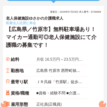
更新日：2026年07月29日 求人番号：9738699
老人保健施設ゆさかの介護職求人
医療法人社団仁寿会
【広島県／竹原市】無料駐車場あり！
マイカー通勤可◎老人保健施設にて介
護職の募集です！
給料
月収 16.5万円～23.5万円程度
勤務地
広島県 竹原市 西野町槙ヶ坪184番地
最寄り駅
ＪＲ呉線「竹原駅」徒歩15分
資格/職種
■資格・経験不問 ■介護福祉士あれば尚可
雇用形態
正社員(正職員)