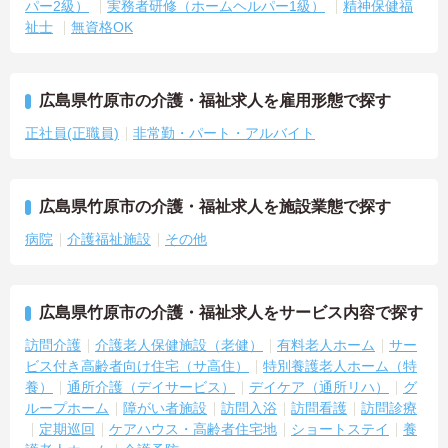
パー2級）
実務者研修（ホームヘルパー1級）
精神保健福
祉士
無資格OK
広島県竹原市の介護・福祉求人を雇用形態で探す
正社員(正職員)
非常勤・パート・アルバイト
広島県竹原市の介護・福祉求人を施設業態で探す
病院
介護福祉施設
その他
広島県竹原市の介護・福祉求人をサービス内容で探す
訪問介護
介護老人保健施設（老健）
有料老人ホーム
サー
ビス付き高齢者向け住宅（サ高住）
特別養護老人ホーム（特
養）
通所介護（デイサービス）
デイケア（通所リハ）
グ
ループホーム
障がい者施設
訪問入浴
訪問看護
訪問診療
定期巡回
ケアハウス・高齢者住宅地
ショートステイ
養