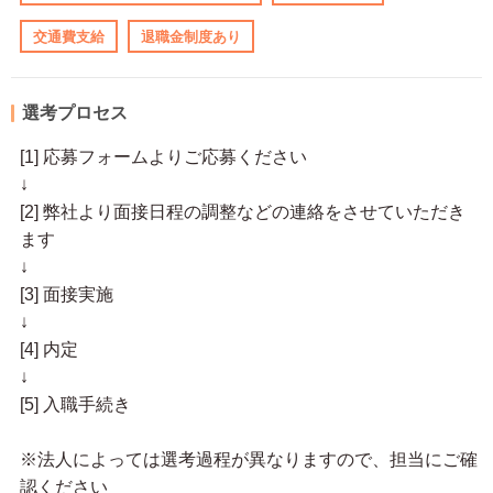
交通費支給
退職金制度あり
選考プロセス
[1] 応募フォームよりご応募ください
↓
[2] 弊社より面接日程の調整などの連絡をさせていただき
ます
↓
[3] 面接実施
↓
[4] 内定
↓
[5] 入職手続き
※法人によっては選考過程が異なりますので、担当にご確
認ください