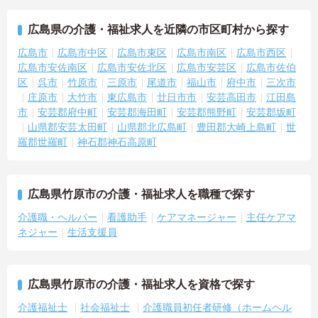
広島県の介護・福祉求人を近隣の市区町村から探す
広島市
広島市中区
広島市東区
広島市南区
広島市西区
広島市安佐南区
広島市安佐北区
広島市安芸区
広島市佐伯
区
呉市
竹原市
三原市
尾道市
福山市
府中市
三次市
庄原市
大竹市
東広島市
廿日市市
安芸高田市
江田島
市
安芸郡府中町
安芸郡海田町
安芸郡熊野町
安芸郡坂町
山県郡安芸太田町
山県郡北広島町
豊田郡大崎上島町
世
羅郡世羅町
神石郡神石高原町
広島県竹原市の介護・福祉求人を職種で探す
介護職・ヘルパー
看護助手
ケアマネージャー
主任ケアマ
ネジャー
生活支援員
広島県竹原市の介護・福祉求人を資格で探す
介護福祉士
社会福祉士
介護職員初任者研修（ホームヘル