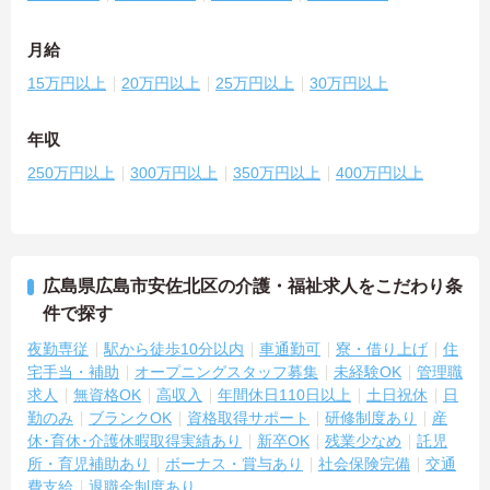
月給
15万円以上
20万円以上
25万円以上
30万円以上
年収
250万円以上
300万円以上
350万円以上
400万円以上
広島県広島市安佐北区の介護・福祉求人をこだわり条
件で探す
夜勤専従
駅から徒歩10分以内
車通勤可
寮・借り上げ
住
宅手当・補助
オープニングスタッフ募集
未経験OK
管理職
求人
無資格OK
高収入
年間休日110日以上
土日祝休
日
勤のみ
ブランクOK
資格取得サポート
研修制度あり
産
休･育休･介護休暇取得実績あり
新卒OK
残業少なめ
託児
所・育児補助あり
ボーナス・賞与あり
社会保険完備
交通
費支給
退職金制度あり