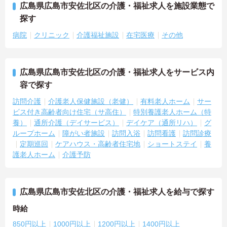
広島県広島市安佐北区の介護・福祉求人を施設業態で
探す
病院
クリニック
介護福祉施設
在宅医療
その他
広島県広島市安佐北区の介護・福祉求人をサービス内
容で探す
訪問介護
介護老人保健施設（老健）
有料老人ホーム
サー
ビス付き高齢者向け住宅（サ高住）
特別養護老人ホーム（特
養）
通所介護（デイサービス）
デイケア（通所リハ）
グ
ループホーム
障がい者施設
訪問入浴
訪問看護
訪問診療
定期巡回
ケアハウス・高齢者住宅地
ショートステイ
養
護老人ホーム
介護予防
広島県広島市安佐北区の介護・福祉求人を給与で探す
時給
850円以上
1000円以上
1200円以上
1400円以上