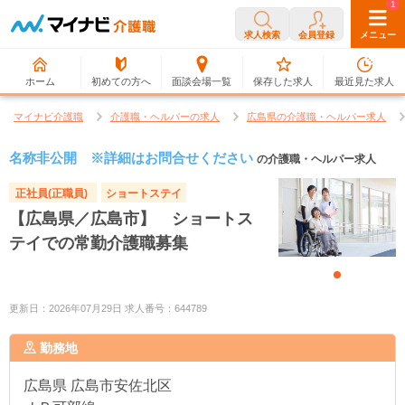
0
1
求人検索
会員登録
メニュー
ホーム
初めての方へ
面談会場一覧
保存した求人
最近見た求人
マイナビ介護職
介護職・ヘルパーの求人
広島県の介護職・ヘルパー求人
名称非公開 ※詳細はお問合せください
の介護職・ヘルパー求人
正社員(正職員)
ショートステイ
【広島県／広島市】 ショートス
テイでの常勤介護職募集
更新日：2026年07月29日 求人番号：644789
勤務地
広島県
広島市安佐北区