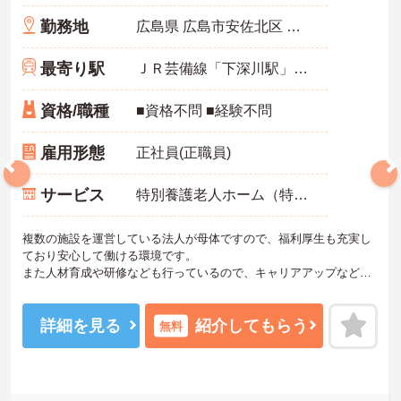
勤務地
広島県 広島市安佐北区 真亀1丁目1番8号
最寄り駅
ＪＲ芸備線「下深川駅」0分
資格/職種
■資格不問 ■経験不問
雇用形態
正社員(正職員)
サービス
特別養護老人ホーム（特養）
複数の施設を運営している法人が母体ですので、福利厚生も充実し
ており安心して働ける環境です。
また人材育成や研修なども行っているので、キャリアアップなど成
長できる環境が整っています。
やりがいのある仕事ができ、成長にもつながる施設で経験を積むこ
とができます。
詳細を見る
紹介してもらう
無料
ご興味のある方には面接対策ポイントなどさらに詳細をお話いたし
ますのでお気軽にご相談ください。