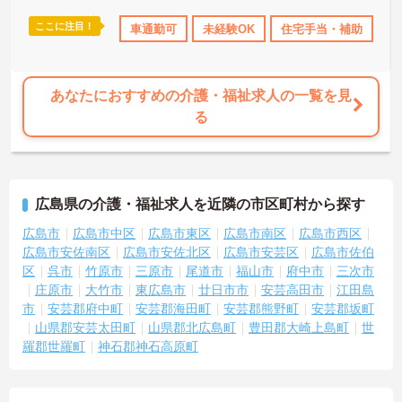
ここに注目！
研修制度あり
産休･育休･介護休暇取得実績あり
車通勤可
未経験OK
住宅手当・補助
ボーナス・賞
無
あなたにおすすめの介護・福祉求人の一覧を見
る
広島県の介護・福祉求人を近隣の市区町村から探す
広島市
広島市中区
広島市東区
広島市南区
広島市西区
広島市安佐南区
広島市安佐北区
広島市安芸区
広島市佐伯
区
呉市
竹原市
三原市
尾道市
福山市
府中市
三次市
庄原市
大竹市
東広島市
廿日市市
安芸高田市
江田島
市
安芸郡府中町
安芸郡海田町
安芸郡熊野町
安芸郡坂町
山県郡安芸太田町
山県郡北広島町
豊田郡大崎上島町
世
羅郡世羅町
神石郡神石高原町