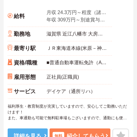
月収 24.3万円～程度（諸手当込み）
給料
年収 309万円～別途賞与付与
勤務地
滋賀県 近江八幡市 大房町1002-1
最寄り駅
ＪＲ東海道本線(米原－神戸)「近江八幡駅」バス・車6分
資格/職種
■普通自動車運転免許（AT限定）
雇用形態
正社員(正職員)
サービス
デイケア（通所リハ）
福利厚生・教育制度が充実していますので、安心してご勤務いただ
けます！
また、車通勤も可能で無料駐車場もございますので、通勤にも便利
な環境です。
ご興味ある方には、面接対策ポイントなど、さらに詳細をお話しい
たしますのでお気軽にご相談ください！
詳細を見る
紹介してもらう
無料