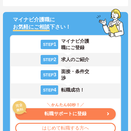
マイナビ介護職に
お気軽にご相談
下さい！
マイナビ介護
1
STEP
職にご登録
2
求人のご紹介
STEP
面接・条件交
3
STEP
渉
4
転職成功！
STEP
転職サポートに登録
はじめて転職する方へ