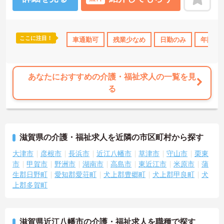
ここに注目！
車通勤可
残業少なめ
日勤のみ
年間休日
あなたにおすすめの介護・福祉求人の一覧を見
る
滋賀県の介護・福祉求人を近隣の市区町村から探す
大津市
彦根市
長浜市
近江八幡市
草津市
守山市
栗東
市
甲賀市
野洲市
湖南市
高島市
東近江市
米原市
蒲
生郡日野町
愛知郡愛荘町
犬上郡豊郷町
犬上郡甲良町
犬
上郡多賀町
滋賀県近江八幡市の介護・福祉求人を職種で探す