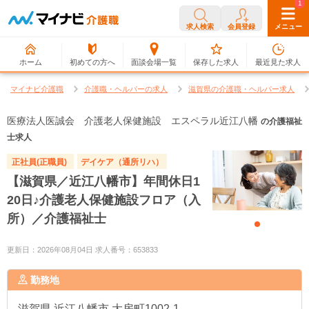
0
1
求人検索
会員登録
メニュー
ホーム
初めての方へ
面談会場一覧
保存した求人
最近見た求人
マイナビ介護職
介護職・ヘルパーの求人
滋賀県の介護職・ヘルパー求人
医療法人医誠会 介護老人保健施設 エスペラル近江八幡
の介護福祉
士求人
正社員(正職員)
デイケア（通所リハ）
【滋賀県／近江八幡市】年間休日1
20日♪介護老人保健施設フロア（入
所）／介護福祉士
更新日：2026年08月04日 求人番号：653833
勤務地
滋賀県
近江八幡市 大房町1002-1