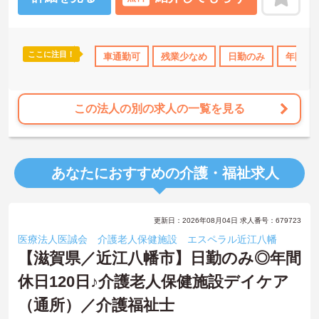
ここに注目！
休日110日以上
産休･育休･介護休暇取得実績あり
車通勤可
残業少なめ
日勤のみ
ボーナス・賞与あ
年間休日
この法人の別の求人の一覧を見る
あなたにおすすめの介護・福祉求人
更新日：2026年08月04日 求人番号：679723
医療法人医誠会 介護老人保健施設 エスペラル近江八幡
【滋賀県／近江八幡市】日勤のみ◎年間
休日120日♪介護老人保健施設デイケア
（通所）／介護福祉士