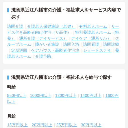
滋賀県近江八幡市の介護・福祉求人をサービス内容で
探す
訪問介護
介護老人保健施設（老健）
有料老人ホーム
サー
ビス付き高齢者向け住宅（サ高住）
特別養護老人ホーム（特
養）
通所介護（デイサービス）
デイケア（通所リハ）
グ
ループホーム
障がい者施設
訪問入浴
訪問看護
訪問診療
定期巡回
ケアハウス・高齢者住宅地
ショートステイ
養
護老人ホーム
介護予防
滋賀県近江八幡市の介護・福祉求人を給与で探す
時給
850円以上
1000円以上
1200円以上
1400円以上
1600円
以上
月給
15万円以上
20万円以上
25万円以上
30万円以上