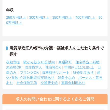
年収
250万円以上
300万円以上
350万円以上
400万円以上
50
0万円以上
滋賀県近江八幡市の介護・福祉求人をこだわり条件で
探す
夜勤専従
駅から徒歩10分以内
車通勤可
住宅手当・補助
未経験OK
管理職求人
無資格OK
年間休日110日以上
日
勤のみ
ブランクOK
資格取得サポート
研修制度あり
産
休･育休･介護休暇取得実績あり
残業少なめ
ボーナス・賞与
あり
社会保険完備
交通費支給
退職金制度あり
求人のお問い合わせに関するよくあるご質問