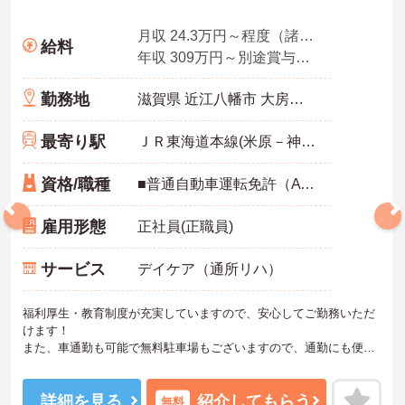
月収 24.3万円～程度（諸手当込み）
給料
年収 309万円～別途賞与付与
勤務地
滋賀県 近江八幡市 大房町1002-1
最寄り駅
ＪＲ東海道本線(米原－神戸)「近江八幡駅」バス・車6分
資格/職種
■普通自動車運転免許（AT限定）
雇用形態
正社員(正職員)
サービス
デイケア（通所リハ）
福利厚生・教育制度が充実していますので、安心してご勤務いただ
けます！
また、車通勤も可能で無料駐車場もございますので、通勤にも便利
な環境です。
ご興味ある方には、面接対策ポイントなど、さらに詳細をお話しい
たしますのでお気軽にご相談ください！
詳細を見る
紹介してもらう
無料