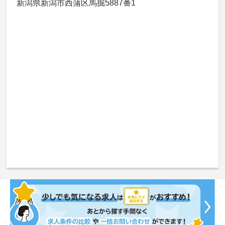
新潟県新潟市西蒲区馬掘5887番1