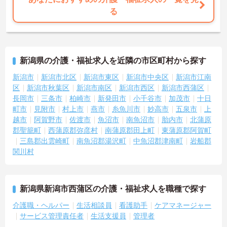
る
＜家庭的で温かい！少人数のグループホーム＞家庭的な雰囲気の中
で、お一人おひとりに寄り添ったケアができるのが魅力です。認知
症の方を対象としていますが、介護度はお客様によって様々。食事
や入浴、排泄などの日常生活を支援しながら、まるで家族のように
温かい時間を共有できます。「流れ作業ではなく、じっくりと人と
新潟県の介護・福祉求人を近隣の市区町村から探す
向き合いたい」という方にぴったりの環境です。
＜手厚い指導と資格支援＞入社後は2週間程度の研修期間があり、先
新潟市
新潟市北区
新潟市東区
新潟市中央区
新潟市江南
輩と一緒に業務を覚えながら、少しずつ独り立ちを目指せます。ま
区
新潟市秋葉区
新潟市南区
新潟市西区
新潟市西蒲区
た、入社後のキャリアアップ制度や、就業後の資格取得を積極的に
長岡市
三条市
柏崎市
新発田市
小千谷市
加茂市
十日
サポートする体制が整っています。
町市
見附市
村上市
燕市
糸魚川市
妙高市
五泉市
上
＜大手・日本生命グループだからこその安定感＞「全国約1,900カ所
越市
阿賀野市
佐渡市
魚沼市
南魚沼市
胎内市
北蒲原
を展開し、日本生命グループに加わった大手企業ならではのコンプ
郡聖籠町
西蒲原郡弥彦村
南蒲原郡田上町
東蒲原郡阿賀町
ライアンスと福利厚生の充実度が安心の決め手です。基本給に加え
て最大2万円の勤続年数手当や、早朝・夜間・深夜手当等も支給され
三島郡出雲崎町
南魚沼郡湯沢町
中魚沼郡津南町
岩船郡
るので頑張りが収入に直結します。退職金や退職慰労金制度も整っ
関川村
ているため、年齢を重ねても将来の不安を感じることなく、長く腰
を据えて働き続けられる環境です。
新潟県新潟市西蒲区の介護・福祉求人を職種で探す
介護職・ヘルパー
生活相談員
看護助手
ケアマネージャー
サービス管理責任者
生活支援員
管理者