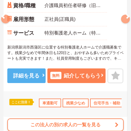
資格/職種
介護職員初任者研修（旧ホームヘルパー2級） 普通自動車運転免許（AT限定可能）
雇用形態
正社員(正職員)
サービス
特別養護老人ホーム（特養）
新潟県新潟市西蒲区に位置する特別養護老人ホームで介護職募集で
す。残業少なめで年間休日も120日と、おやすみも多いためプライベ
ートも充実できます！また、社員登用制度もございますので、キャ
リアアップしたい方にもおすすめです。ご興味ある方には、面接の
ポイントなど、さらに詳細をお話致しますのでお気軽にご相談くだ
さい。
詳細を見る
紹介してもらう
無料
ここに注目！
無資格OK
年間休日110日以上
車通勤可
残業少なめ
研修制度あり
住宅手当・補助
社会保険完備
この法人の別の求人の一覧を見る