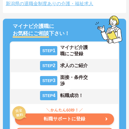
新潟県の退職金制度ありの介護・福祉求人
マイナビ介護職に
お気軽にご相談
下さい！
マイナビ介護
1
STEP
職にご登録
2
求人のご紹介
STEP
面接・条件交
3
STEP
渉
4
転職成功！
STEP
転職サポートに登録