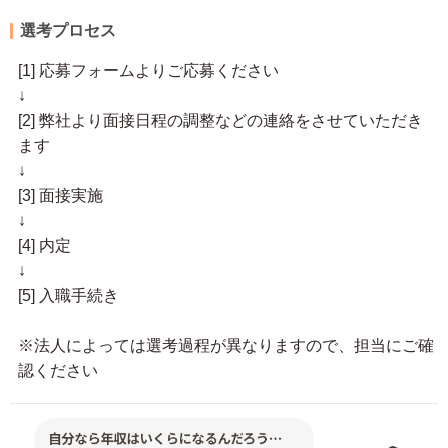
選考プロセス
[1] 応募フォームよりご応募ください
↓
[2] 弊社より面接日程の調整などの連絡をさせていただき
ます
↓
[3] 面接実施
↓
[4] 内定
↓
[5] 入職手続き
※法人によっては選考過程が異なりますので、担当にご確
認ください