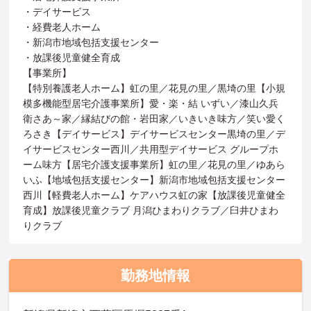
・デイサービス
・経費老人ホーム
・新潟市地域包括支援センター
・放課後児童健全育成
【事業所】
【特別養護老人ホーム】虹の里／花見の里／黒埼の里【小規
模多機能型居宅介護事業所】愛・楽・結 いずい／漆山久兵
衛さあ～家／縁結びの館・岩田家／いきいき味方／笑い愛く
ろさき【デイサービス】デイサービスセンター黒埼の里／デ
イサービスセンター西川／共用型デイサービス グループホ
ーム味方【居宅介護支援事業所】虹の里／花見の里／ゆあら
いふ【地域包括支援センター】新潟市地域包括支援センター
西川【軽費老人ホーム】ケアハウス虹の家【放課後児童健全
育成】放課後児童クラブ 月潟ひまわりクラブ／臼井ひまわ
りクラブ
勤務地情報