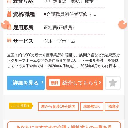
最寄り駅
ＪＲ越後線「巻駅」徒歩7分
資格/職種
■介護職員初任者研修（ヘルパー2級）以上必須 ※未経験・ブランク可
雇用形態
正社員(正職員)
サービス
グループホーム
全国で約1,900カ所の介護事業所を展開し、訪問介護などの在宅系か
らグループホームなどの居住系まで幅広い「トータル介護」を提供
している大手企業です（2026年4月時点）。2024年6月からは日本生
命グループの一員となり、さらに安定した経営基盤のもとでお客様
に安心をお届けしています。職員一人ひとりの「働きやすさ」と
「キャリア」を大切にする社風が特徴です。福利厚生が非常に充実
詳細を見る
紹介してもらう
無料
しており、10歳～18歳のお子様を持つ方への「子ども手当」や、自
社の企業主導型保育所を利用する際の「保育利用手当」など、仕事
と子育ての両立を強力にバックアップしています。 また、資格取得
を目指せる支援制度（会社負担やキャッシュバック）が整ってお
ここに注目！
上
産休･育休･介護休暇取得実績あり
駅から徒歩10分以内
社会保険完備
未経験OK
交通費支給
残業少なめ
り、スキルアップやキャリアアップ（サービス提供責任者、管理者
など）に向けた段階的な研修も豊富です。日々の頑張りは手当や賃
金制度でしっかりと評価されるため、高いモチベーションを保ちな
がら長く安心して働ける環境です。
あなたにおすすめの介護・福祉求人の一覧を見