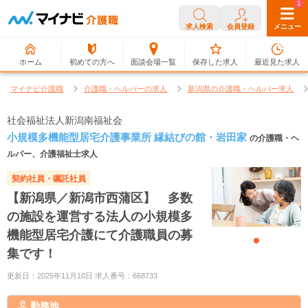
0
1
求人検索
会員登録
メニュー
ホーム
初めての方へ
面談会場一覧
保存した求人
最近見た求人
マイナビ介護職
介護職・ヘルパーの求人
新潟県の介護職・ヘルパー求人
社会福祉法人新潟南福祉会
小規模多機能型居宅介護事業所 縁結びの館・岩田家
の介護職・ヘ
ルパー、介護福祉士求人
契約社員・嘱託社員
【新潟県／新潟市西蒲区】 多数
の施設を運営する法人の小規模多
機能型居宅介護にて介護職員の募
集です！
更新日：2025年11月10日 求人番号：668733
勤務地