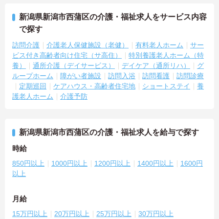
新潟県新潟市西蒲区の介護・福祉求人をサービス内容
で探す
訪問介護
介護老人保健施設（老健）
有料老人ホーム
サー
ビス付き高齢者向け住宅（サ高住）
特別養護老人ホーム（特
養）
通所介護（デイサービス）
デイケア（通所リハ）
グ
ループホーム
障がい者施設
訪問入浴
訪問看護
訪問診療
定期巡回
ケアハウス・高齢者住宅地
ショートステイ
養
護老人ホーム
介護予防
新潟県新潟市西蒲区の介護・福祉求人を給与で探す
時給
850円以上
1000円以上
1200円以上
1400円以上
1600円
以上
月給
15万円以上
20万円以上
25万円以上
30万円以上