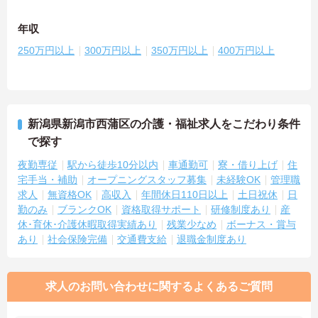
年収
250万円以上
300万円以上
350万円以上
400万円以上
新潟県新潟市西蒲区の介護・福祉求人をこだわり条件
で探す
夜勤専従
駅から徒歩10分以内
車通勤可
寮・借り上げ
住
宅手当・補助
オープニングスタッフ募集
未経験OK
管理職
求人
無資格OK
高収入
年間休日110日以上
土日祝休
日
勤のみ
ブランクOK
資格取得サポート
研修制度あり
産
休･育休･介護休暇取得実績あり
残業少なめ
ボーナス・賞与
あり
社会保険完備
交通費支給
退職金制度あり
求人のお問い合わせに関するよくあるご質問