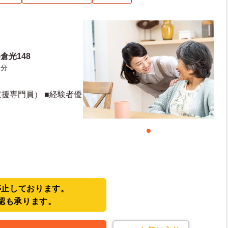
倉光148
1分
援専門員） ■経験者優
停止しております。
認も承ります。