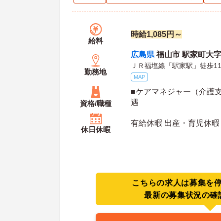
時給1,085円～
給料
広島県
福山市 駅家町大字
ＪＲ福塩線「駅家駅」徒歩1
勤務地
MAP
■ケアマネジャー（介護支
遇
資格/職種
有給休暇 出産・育児休暇
休日休暇
こちらの求人は募集を
最新の募集状況の確