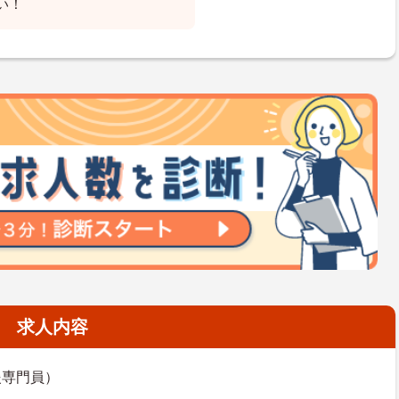
い！
求人内容
援専門員）