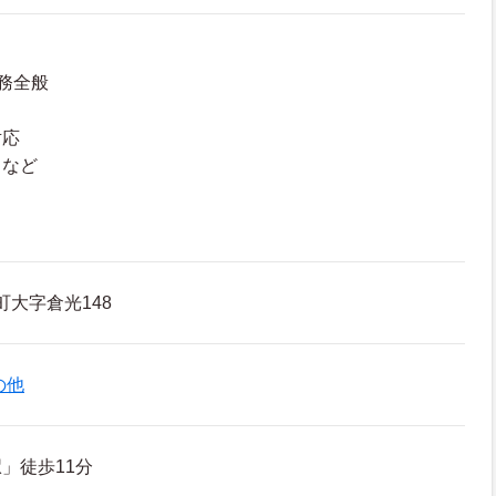
務全般
対応
 など
町大字倉光148
の他
」徒歩11分