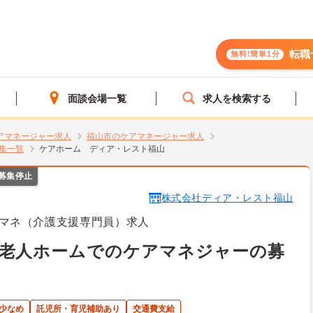
転職
無料!簡単1分
面談会場一覧
求人を検索する
アマネージャー求人
福山市のケアマネージャー求人
集一覧
ケアホーム ディア・レスト福山
募集停止
株式会社ディア・レスト福山
マネ（介護支援専門員）求人
料老人ホームでのケアマネジャーの募
少なめ
託児所・育児補助あり
交通費支給