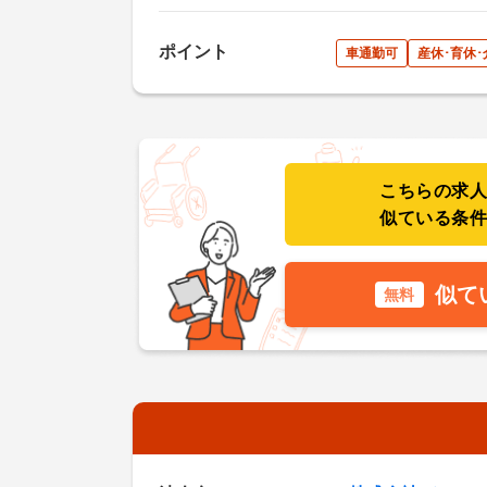
ポイント
車通勤可
産休･育休
こちらの求
似ている条
似て
無料