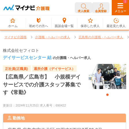
0
1
求人検索
会員登録
メニュー
ホーム
初めての方へ
面談会場一覧
保存した求人
最近見た求人
マイナビ介護職
介護職・ヘルパーの求人
広島県の介護職・ヘルパー求人
株式会社セフィロト
デイサービスセンター 結
の介護職・ヘルパー求人
正社員(正職員)
通所介護（デイサービス）
【広島県／広島市】 小規模デイ
サービスでの介護スタッフ募集で
す《常勤》
更新日：2024年11月25日 求人番号：690422
勤務地