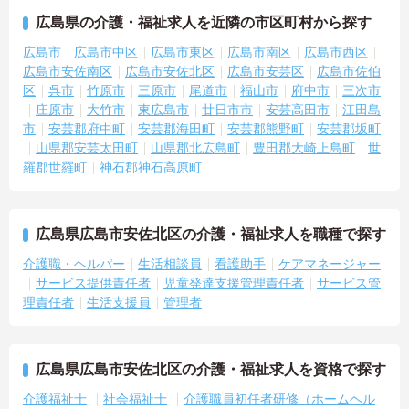
広島県の介護・福祉求人を近隣の市区町村から探す
広島市
広島市中区
広島市東区
広島市南区
広島市西区
広島市安佐南区
広島市安佐北区
広島市安芸区
広島市佐伯
区
呉市
竹原市
三原市
尾道市
福山市
府中市
三次市
庄原市
大竹市
東広島市
廿日市市
安芸高田市
江田島
市
安芸郡府中町
安芸郡海田町
安芸郡熊野町
安芸郡坂町
山県郡安芸太田町
山県郡北広島町
豊田郡大崎上島町
世
羅郡世羅町
神石郡神石高原町
広島県広島市安佐北区の介護・福祉求人を職種で探す
介護職・ヘルパー
生活相談員
看護助手
ケアマネージャー
サービス提供責任者
児童発達支援管理責任者
サービス管
理責任者
生活支援員
管理者
広島県広島市安佐北区の介護・福祉求人を資格で探す
介護福祉士
社会福祉士
介護職員初任者研修（ホームヘル