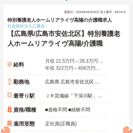
更新日：2026年08月04日 求人番号：697474
特別養護老人ホームリアライヴ高陽の介護職求人
社会福祉法人三篠会
【広島県/広島市安佐北区】特別養護老
人ホームリアライヴ高陽/介護職
月収 21.5万円～28.3万円程度※諸手当込（夜勤月5回想定）
給料
年収 322万円～408万円程度（賞与4.0ヵ月の場合）
勤務地
広島県 広島市安佐北区 真亀1丁目1番8号
最寄り駅
ＪＲ芸備線「下深川駅」0分
資格/職種
■資格不問 ■経験不問
雇用形態
正社員(正職員)