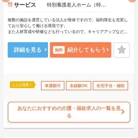
サービス
特別養護老人ホーム（特養）
複数の施設を運営している法人が母体ですので、福利厚生も充実し
ており安心して働ける環境です。
また人材育成や研修なども行っているので、キャリアアップなど成
長できる環境が整っています。
やりがいのある仕事ができ、成長にもつながる施設で経験を積むこ
とができます。
詳細を見る
紹介してもらう
無料
ご興味のある方には面接対策ポイントなどさらに詳細をお話いたし
ますのでお気軽にご相談ください。
ここに注目！
研修制度あり
産休･育休･介護休暇取得実績あり
車通勤可
未経験OK
住宅手当・補助
ボーナス・賞
無
あなたにおすすめの介護・福祉求人の一覧を見
る