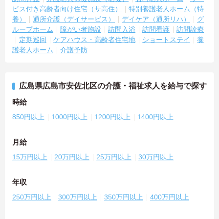
ビス付き高齢者向け住宅（サ高住）
特別養護老人ホーム（特
養）
通所介護（デイサービス）
デイケア（通所リハ）
グ
ループホーム
障がい者施設
訪問入浴
訪問看護
訪問診療
定期巡回
ケアハウス・高齢者住宅地
ショートステイ
養
護老人ホーム
介護予防
広島県広島市安佐北区の介護・福祉求人を給与で探す
時給
850円以上
1000円以上
1200円以上
1400円以上
月給
15万円以上
20万円以上
25万円以上
30万円以上
年収
250万円以上
300万円以上
350万円以上
400万円以上