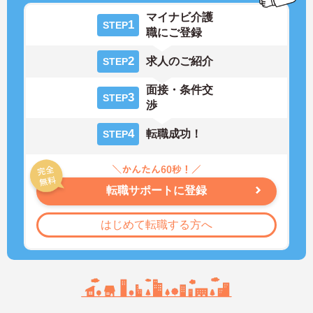
マイナビ介護
1
STEP
職にご登録
2
求人のご紹介
STEP
面接・条件交
3
STEP
渉
4
転職成功！
STEP
転職サポートに登録
はじめて転職する方へ