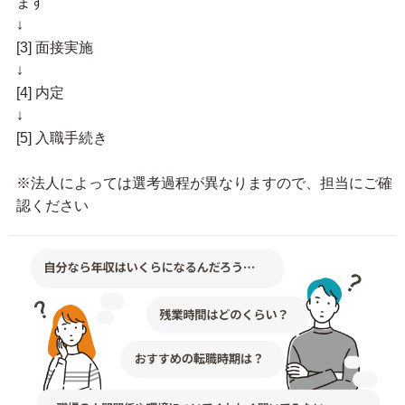
ます
↓
[3] 面接実施
↓
[4] 内定
↓
[5] 入職手続き
※法人によっては選考過程が異なりますので、担当にご確
認ください