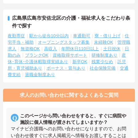
広島県広島市安佐北区の介護・福祉求人をこだわり条
件で探す
夜勤専従
駅から徒歩10分以内
車通勤可
寮・借り上げ
住
宅手当・補助
オープニングスタッフ募集
未経験OK
管理職
求人
無資格OK
高収入
年間休日110日以上
土日祝休
日
勤のみ
ブランクOK
資格取得サポート
研修制度あり
産
休･育休･介護休暇取得実績あり
新卒OK
残業少なめ
託児
所・育児補助あり
ボーナス・賞与あり
社会保険完備
交通
費支給
退職金制度あり
求人のお問い合わせに関するよくあるご質問
このページから問い合わせをすると、すぐに病院や
施設に個人情報が渡されてしまいますか？
マイナビ介護職へのお問い合わせになりますので、お問
い合わせ後すぐに求人掲載元へ情報をお渡しすることは