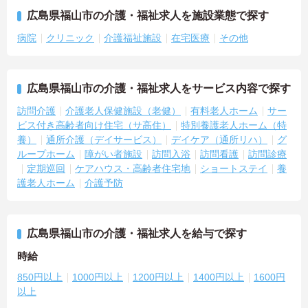
広島県福山市の介護・福祉求人を施設業態で探す
病院
クリニック
介護福祉施設
在宅医療
その他
広島県福山市の介護・福祉求人をサービス内容で探す
訪問介護
介護老人保健施設（老健）
有料老人ホーム
サー
ビス付き高齢者向け住宅（サ高住）
特別養護老人ホーム（特
養）
通所介護（デイサービス）
デイケア（通所リハ）
グ
ループホーム
障がい者施設
訪問入浴
訪問看護
訪問診療
定期巡回
ケアハウス・高齢者住宅地
ショートステイ
養
護老人ホーム
介護予防
広島県福山市の介護・福祉求人を給与で探す
時給
850円以上
1000円以上
1200円以上
1400円以上
1600円
以上