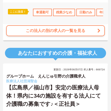
ここに注目！
車通勤可
残業少なめ
日勤のみ
年間休日
この法人の別の求人の一覧を見る
あなたにおすすめの介護・福祉求人
更新日：2026年08月07日 求人番号：669724
グループホーム えんじゅ引野の介護職求人
医療法人社団湖聖会
【広島県／福山市】安定の医療法人母
体！県内に34の施設を有する法人にて
介護職の募集です♪＜正社員＞