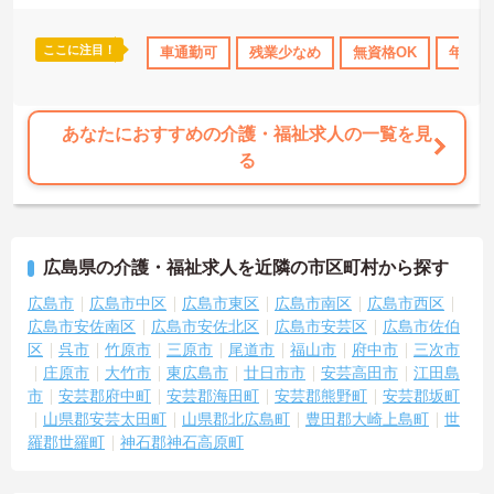
ここに注目！
産休･育休･介護休暇取得実績あり
車通勤可
残業少なめ
交通費支給
無資格OK
年間休
あなたにおすすめの介護・福祉求人の一覧を見
る
広島県の介護・福祉求人を近隣の市区町村から探す
広島市
広島市中区
広島市東区
広島市南区
広島市西区
広島市安佐南区
広島市安佐北区
広島市安芸区
広島市佐伯
区
呉市
竹原市
三原市
尾道市
福山市
府中市
三次市
庄原市
大竹市
東広島市
廿日市市
安芸高田市
江田島
市
安芸郡府中町
安芸郡海田町
安芸郡熊野町
安芸郡坂町
山県郡安芸太田町
山県郡北広島町
豊田郡大崎上島町
世
羅郡世羅町
神石郡神石高原町