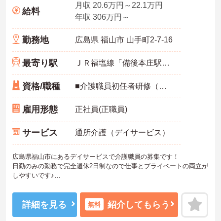
月収 20.6万円～22.1万円
給料
年収 306万円～
勤務地
広島県 福山市 山手町2-7-16
最寄り駅
ＪＲ福塩線「備後本庄駅」バス・車6分
資格/職種
■介護職員初任者研修（ホームヘルパー2級）以上必須 ■経験必須 ■普通自動車運転免許必須
雇用形態
正社員(正職員)
サービス
通所介護（デイサービス）
広島県福山市にあるデイサービスで介護職員の募集です！
日勤のみの勤務で完全週休2日制なので仕事とプライベートの両立が
しやすいです♪
社会保険完備で各種手当も充実しているので安心して働ける環境が
整っています！
ご興味ある方は面接ポイントをお伝えしますので、お気軽にご連絡
詳細を見る
紹介してもらう
無料
ください。