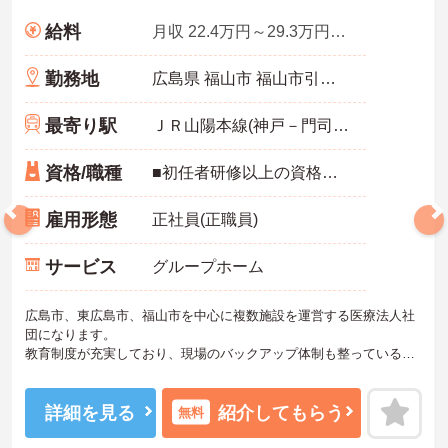
給料
月収 22.4万円～29.3万円程度 ※夜勤4回の場合
勤務地
広島県 福山市 福山市引野町2-11-14
最寄り駅
ＪＲ山陽本線(神戸－門司)「東福山駅」バス・車4分
資格/職種
■初任者研修以上の資格をお持ちの方 ※介護業務経験必須 ■普通自動車運転免許（AT限定可）
雇用形態
正社員(正職員)
サービス
グループホーム
広島市、東広島市、福山市を中心に複数施設を運営する医療法人社
団になります。
教育制度が充実しており、現場のバックアップ体制も整っている環
境なので、新しい職場環境でも安心してお仕事を始めることができ
ます。
ご興味ある方には、面接対策ポイントなど、さらに詳細をお話しい
詳細を見る
紹介してもらう
無料
たしますのでお気軽にご相談ください！