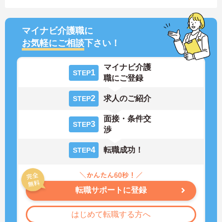
マイナビ介護職に
お気軽にご相談
下さい！
マイナビ介護
1
STEP
職にご登録
2
求人のご紹介
STEP
面接・条件交
3
STEP
渉
4
転職成功！
STEP
転職サポートに登録
はじめて転職する方へ