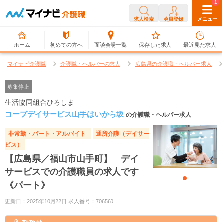
0
1
求人検索
会員登録
メニュー
ホーム
初めての方へ
面談会場一覧
保存した求人
最近見た求人
マイナビ介護職
介護職・ヘルパーの求人
広島県の介護職・ヘルパー求人
募集停止
生活協同組合ひろしま
コープデイサービス山手はいから坂
の介護職・ヘルパー求人
非常勤・パート・アルバイト
通所介護（デイサー
ビス）
【広島県／福山市山手町】 デイ
サービスでの介護職員の求人です
《パート》
更新日：2025年10月22日 求人番号：706560