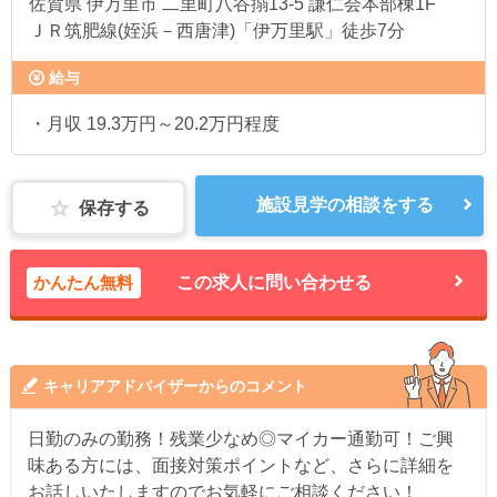
佐賀県
伊万里市 二里町八谷搦13-5 謙仁会本部棟1F
ＪＲ筑肥線(姪浜－西唐津)「伊万里駅」徒歩7分
給与
・月収 19.3万円～20.2万円程度
施設見学の相談をする
保存する
かんたん無料
この求人に問い合わせる
キャリアアドバイザーからのコメント
日勤のみの勤務！残業少なめ◎マイカー通勤可！ご興
味ある方には、面接対策ポイントなど、さらに詳細を
お話しいたしますのでお気軽にご相談ください！