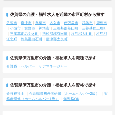
佐賀県の介護・福祉求人を近隣の市区町村から探す
佐賀市
唐津市
鳥栖市
多久市
伊万里市
武雄市
鹿島市
小城市
嬉野市
神埼市
三養基郡基山町
三養基郡上峰町
三養基郡みやき町
西松浦郡有田町
杵島郡大町町
杵島郡
江北町
杵島郡白石町
藤津郡太良町
佐賀県伊万里市の介護・福祉求人を職種で探す
介護職・ヘルパー
ケアマネージャー
佐賀県伊万里市の介護・福祉求人を資格で探す
介護福祉士
介護職員初任者研修（ホームヘルパー2級）
実
務者研修（ホームヘルパー1級）
無資格OK