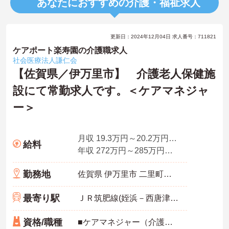
あなたにおすすめの介護・福祉求人
更新日：2024年12月04日 求人番号：711821
ケアポート楽寿園の介護職求人
社会医療法人謙仁会
【佐賀県／伊万里市】 介護老人保健施
設にて常勤求人です。＜ケアマネジャ
ー＞
月収 19.3万円～20.2万円程度（諸手当込み）
給料
年収 272万円～285万円程度（賞与2.5ヶ月分の場合）
勤務地
佐賀県 伊万里市 二里町八谷搦字二本松1224
最寄り駅
ＪＲ筑肥線(姪浜－西唐津)「伊万里駅」徒歩22分
資格/職種
■ケアマネジャー（介護支援専門員） ■普通自動車免許（AT限定可）お持ちの方 ※未経験者応相談