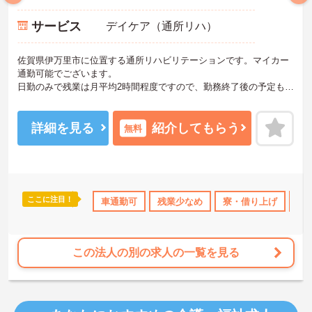
サービス
デイケア（通所リハ）
佐賀県伊万里市に位置する通所リハビリテーションです。マイカー
通勤可能でございます。
日勤のみで残業は月平均2時間程度ですので、勤務終了後の予定も立
てやすいです。
昇給や賞与制度があり頑張りが評価されてしっかりと職員に還元さ
れます。
詳細を見る
紹介してもらう
無料
ご興味のある方には、面接対策ポイントなど、さらに詳細をお話し
いたしますのでお気軽にご相談ください！
ここに注目！
なめ
日勤のみ
産休･育休･介護休暇取得実績あり
車通勤可
残業少なめ
寮・借り上げ
社会保険完備
託
この法人の別の求人の一覧を見る