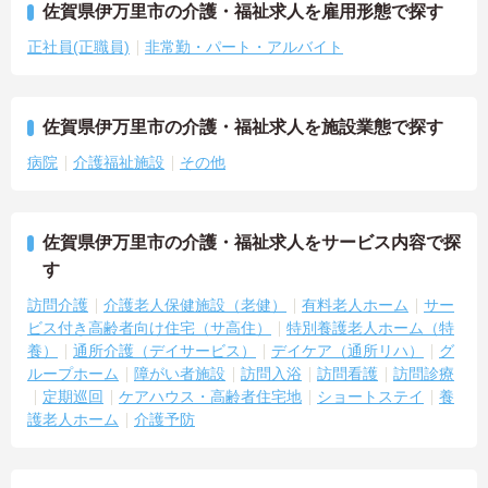
佐賀県伊万里市の介護・福祉求人を雇用形態で探す
正社員(正職員)
非常勤・パート・アルバイト
佐賀県伊万里市の介護・福祉求人を施設業態で探す
病院
介護福祉施設
その他
佐賀県伊万里市の介護・福祉求人をサービス内容で探
す
訪問介護
介護老人保健施設（老健）
有料老人ホーム
サー
ビス付き高齢者向け住宅（サ高住）
特別養護老人ホーム（特
養）
通所介護（デイサービス）
デイケア（通所リハ）
グ
ループホーム
障がい者施設
訪問入浴
訪問看護
訪問診療
定期巡回
ケアハウス・高齢者住宅地
ショートステイ
養
護老人ホーム
介護予防