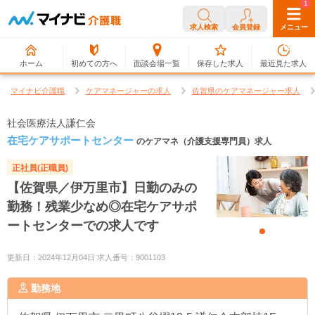
0
1
求人検索
会員登録
メニュー
ホーム
初めての方へ
面談会場一覧
保存した求人
最近見た求人
マイナビ介護職
ケアマネージャーの求人
佐賀県のケアマネージャー求人
社会医療法人謙仁会
在宅ケアサポートセンター
のケアマネ（介護支援専門員）求人
正社員(正職員)
【佐賀県／伊万里市】日勤のみの
勤務！残業少なめ◎在宅ケアサポ
ートセンターでの求人です
更新日：2024年12月04日 求人番号：9001103
勤務地