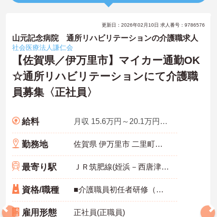
更新日：2026年02月10日 求人番号：9786576
山元記念病院 通所リハビリテーションの介護職求人
社会医療法人謙仁会
【佐賀県／伊万里市】マイカー通勤OK
☆通所リハビリテーションにて介護職
員募集〈正社員〉
給料
月収 15.6万円～20.1万円程度
勤務地
佐賀県 伊万里市 二里町八谷搦88-4
最寄り駅
ＪＲ筑肥線(姪浜－西唐津)「伊万里駅」徒歩12分
資格/職種
■介護職員初任者研修（ヘルパー2級）以上、介護福祉士 いずれか必須 ■普通自動車運転免許必須（AT限定可） ■ワード・エクセルの基本操作ができる方 ■介護業務の経験があれば尚良し
雇用形態
正社員(正職員)