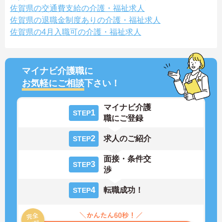
佐賀県の交通費支給の介護・福祉求人
佐賀県の退職金制度ありの介護・福祉求人
佐賀県の4月入職可の介護・福祉求人
マイナビ介護職に
お気軽にご相談
下さい！
マイナビ介護
1
STEP
職にご登録
2
求人のご紹介
STEP
面接・条件交
3
STEP
渉
4
転職成功！
STEP