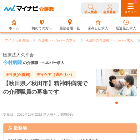
0
1
求人検索
会員登録
メニュー
ホーム
初めての方へ
面談会場一覧
保存した求人
最近見た求人
マイナビ介護職
介護職・ヘルパーの求人
秋田県の介護職・ヘルパー求人
医療法人久幸会
今村病院
の介護職・ヘルパー求人
正社員(正職員)
デイケア（通所リハ）
【秋田県／秋田市】精神科病院で
の介護職員の募集です
更新日：2025年10月22日 求人番号：9006593
勤務地