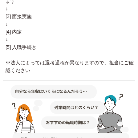
ます
↓
[3] 面接実施
↓
[4] 内定
↓
[5] 入職手続き
※法人によっては選考過程が異なりますので、担当にご確
認ください