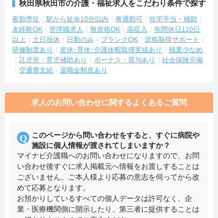
秋田県秋田市の介護・福祉求人をこだわり条件で探す
夜勤専従
駅から徒歩10分以内
車通勤可
住宅手当・補助
未経験OK
管理職求人
無資格OK
高収入
年間休日110日
以上
土日祝休
日勤のみ
ブランクOK
資格取得サポート
研修制度あり
産休･育休･介護休暇取得実績あり
残業少なめ
託児所・育児補助あり
ボーナス・賞与あり
社会保険完備
交通費支給
退職金制度あり
求人のお問い合わせに関するよくあるご質問
このページから問い合わせをすると、すぐに病院や
施設に個人情報が渡されてしまいますか？
マイナビ介護職へのお問い合わせになりますので、お問
い合わせ後すぐに求人掲載元へ情報をお渡しすることは
ございません。ご本人様より応募の意志を伺ってから改
めて応募となります。
お預かりしているすべての個人データは許可なく、企
業・医療機関側に開示したり、第三者に提供することは