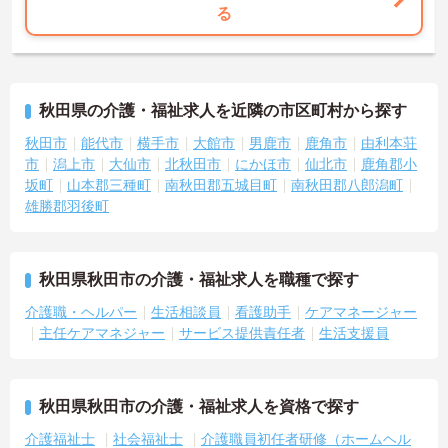
用意されています。
る
★おすすめPOINT★
＜個別ＯＪＴとチーム連携で着実に成長！＞
・入職後はお一人おひとりの習熟度に合わせた個別のＯＪＴ研修を
実施し、ｅラーニングを用いた学習の機会も提供されます
秋田県の介護・福祉求人を近隣の市区町村から探す
・施設内には看護師が24時間常駐しており、急変時の対応や専門的
な医療処置は看護師が担当するため負担が減ります
秋田市
能代市
横手市
大館市
男鹿市
鹿角市
由利本荘
・介護スタッフと看護スタッフの比率が1対1で相談しやすく、初任
市
潟上市
大仙市
北秋田市
にかほ市
仙北市
鹿角郡小
者研修や実務者研修からでも着実に専門性を高められます
坂町
山本郡三種町
南秋田郡五城目町
南秋田郡八郎潟町
＜残業月7時間以下で身体の負担を軽減！＞
雄勝郡羽後町
・常勤で働くスタッフの比率が90パーセント以上と高く、急なシフ
ト変更や無理な長時間勤務が発生しにくい人員体制です
・訪問スケジュールに沿って施設内でのケアを行うため、月平均の
残業時間は5時間から7時間程度とかなり少なめに抑えられます
秋田県秋田市の介護・福祉求人を職種で探す
・夜勤明けの翌日は原則としてお休みとなるシフト編成が組まれて
おり、しっかりと休息を取りながら長期的な就業が可能です
介護職・ヘルパー
生活相談員
看護助手
ケアマネージャー
＜評価制度でキャリアアップ＞
主任ケアマネジャー
サービス提供責任者
生活支援員
・介護福祉士や初任者研修などの資格や実務経験、夜勤回数がしっ
かりと給与に反映されるためモチベーションを維持できます
・年次を問わずリーダーや主任などのマネジメント職へ昇格する事
例も多数あり、腰を据えて長期的なキャリア形成が可能です
秋田県秋田市の介護・福祉求人を資格で探す
介護福祉士
社会福祉士
介護職員初任者研修（ホームヘル