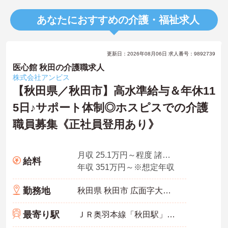
あなたにおすすめの介護・福祉求人
更新日：2026年08月06日 求人番号：9892739
医心館 秋田の介護職求人
株式会社アンビス
【秋田県／秋田市】高水準給与＆年休11
5日♪サポート体制◎ホスピスでの介護
職員募集《正社員登用あり》
月収 25.1万円～程度 諸手当込・夜勤4回/月想定
給料
年収 351万円～※想定年収
勤務地
秋田県 秋田市 広面字大巻59
最寄り駅
ＪＲ奥羽本線「秋田駅」バス・車4分