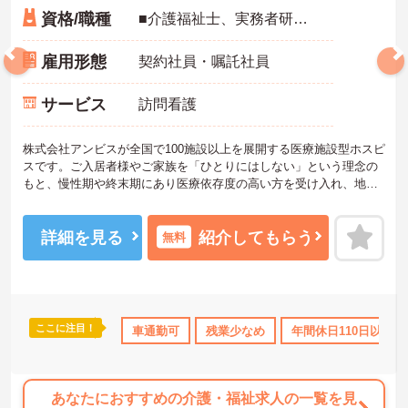
資格/職種
■介護福祉士、実務者研修、初任者研修 いずれか ※特養、老健、病院、有老などの実務経験1年以上ある方 ※身体介護の経験年以上ある方、機械浴の使用の経験のある方歓迎
雇用形態
契約社員・嘱託社員
サービス
訪問看護
株式会社アンビスが全国で100施設以上を展開する医療施設型ホスピ
スです。ご入居者様やご家族を「ひとりにはしない」という理念の
もと、慢性期や終末期にあり医療依存度の高い方を受け入れ、地域
医療を支える社会的意義の高い事業を推進しています。現場には看
護師が24時間常駐しています。急変時の対応や医療行為は看護師が
担当するため、初任者研修や実務者研修の方も食事介助や入浴介助
詳細を見る
紹介してもらう
無料
などの生活を支えるケアに専念できる環境です。多職種で情報を共
有し、一人で判断を抱え込まないチーム連携の体制がしっかりと整
っています。働き方の面では、夜勤明けの翌日が原則として公休と
なるほか、月平均の残業時間も5時間から7時間程度とかなり少なめ
です。常勤スタッフの比率が90パーセントを超えているため急な勤
ここに注目！
資格OK
年間休日110日以上
車通勤可
産休･育休･介護休暇取得実績あり
残業少なめ
年間休日110日以上
務変更が発生しにくく、あらかじめ決められた訪問予定表に沿って
規則正しく働けます。入職後は現場スタッフによるお一人おひとり
に合わせた個別のOJT研修が実施されます。eラーニングも導入され
ており、多職種と連携しながら専門性を着実に深めていける環境が
あなたにおすすめの介護・福祉求人の一覧を見