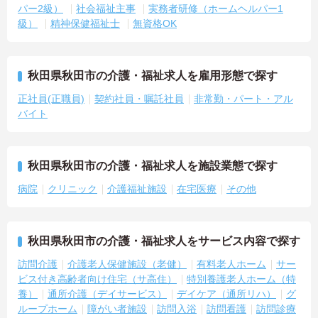
パー2級）
社会福祉主事
実務者研修（ホームヘルパー1
級）
精神保健福祉士
無資格OK
秋田県秋田市の介護・福祉求人を雇用形態で探す
正社員(正職員)
契約社員・嘱託社員
非常勤・パート・アル
バイト
秋田県秋田市の介護・福祉求人を施設業態で探す
病院
クリニック
介護福祉施設
在宅医療
その他
秋田県秋田市の介護・福祉求人をサービス内容で探す
訪問介護
介護老人保健施設（老健）
有料老人ホーム
サー
ビス付き高齢者向け住宅（サ高住）
特別養護老人ホーム（特
養）
通所介護（デイサービス）
デイケア（通所リハ）
グ
ループホーム
障がい者施設
訪問入浴
訪問看護
訪問診療