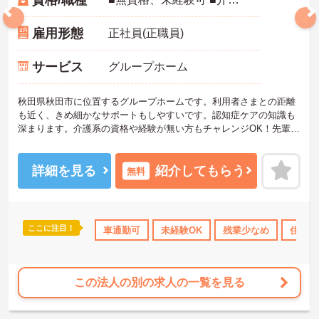
資格/職種
雇用形態
正社員(正職員)
サービス
グループホーム
秋田県秋田市に位置するグループホームです。利用者さまとの距離
も近く、きめ細かなサポートもしやすいです。認知症ケアの知識も
深まります。介護系の資格や経験が無い方もチャレンジOK！先輩職
員がフォローしてくださいますので安心です。住宅手当等の各種手
当も整っています。ご興味のある方には、面接対策ポイントなど、
さらに詳細をお話しいたしますのでお気軽にご相談ください！
詳細を見る
紹介してもらう
無料
ここに注目！
なめ
住宅手当・補助
車通勤可
年間休日110日以上
未経験OK
資格取得サポート
残業少なめ
住宅手
この法人の別の求人の一覧を見る