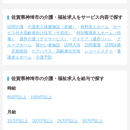
佐賀県神埼市の介護・福祉求人をサービス内容で探す
訪問介護
介護老人保健施設（老健）
有料老人ホーム
サー
ビス付き高齢者向け住宅（サ高住）
特別養護老人ホーム（特
養）
通所介護（デイサービス）
デイケア（通所リハ）
グ
ループホーム
障がい者施設
訪問入浴
訪問看護
訪問診療
定期巡回
ケアハウス・高齢者住宅地
ショートステイ
養
護老人ホーム
介護予防
佐賀県神埼市の介護・福祉求人を給与で探す
時給
850円以上
1000円以上
月給
15万円以上
20万円以上
25万円以上
30万円以上