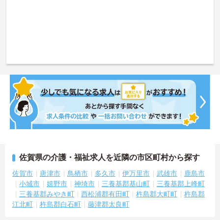
佐賀県の介護・福祉求人を近隣の市区町村から探す
佐賀市
唐津市
鳥栖市
多久市
伊万里市
武雄市
鹿島市
小城市
嬉野市
神埼市
三養基郡基山町
三養基郡上峰町
三養基郡みやき町
西松浦郡有田町
杵島郡大町町
杵島郡
江北町
杵島郡白石町
藤津郡太良町