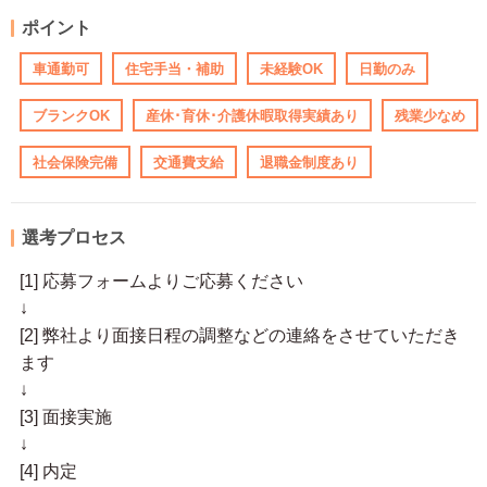
ポイント
車通勤可
住宅手当・補助
未経験OK
日勤のみ
ブランクOK
産休･育休･介護休暇取得実績あり
残業少なめ
社会保険完備
交通費支給
退職金制度あり
選考プロセス
[1] 応募フォームよりご応募ください
↓
[2] 弊社より面接日程の調整などの連絡をさせていただき
ます
↓
[3] 面接実施
↓
[4] 内定