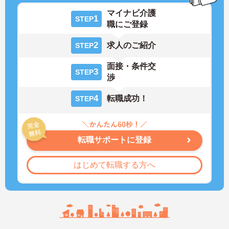
マイナビ介護
1
STEP
職にご登録
2
求人のご紹介
STEP
面接・条件交
3
STEP
渉
4
転職成功！
STEP
転職サポートに登録
はじめて転職する方へ