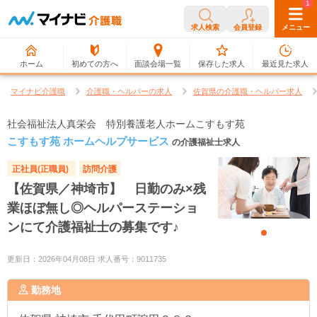
0
1
求人検索
会員登録
メニュー
ホーム
初めての方へ
面談会場一覧
保存した求人
最近見た求人
マイナビ介護職
介護職・ヘルパーの求人
佐賀県の介護職・ヘルパー求人
社会福祉法人真栄会 特別養護老人ホームこすもす苑
こすもす苑 ホームヘルプサービス
の介護福祉士求人
正社員(正職員)
訪問介護
【佐賀県／神埼市】 日勤のみ×残
業ほぼ無し◎ヘルパーステーショ
ンにて介護福祉士の募集です♪
更新日：2026年04月08日 求人番号：9011735
勤務地