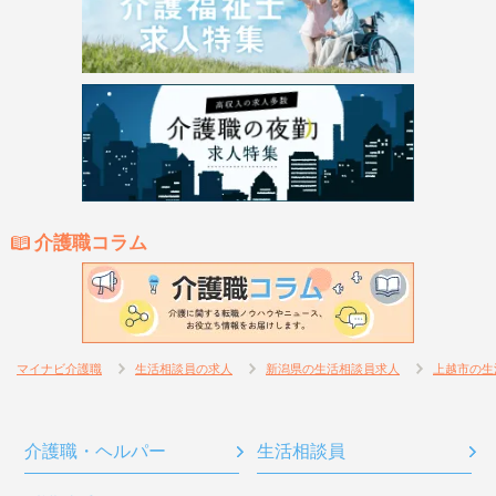
介護職コラム
マイナビ介護職
生活相談員の求人
新潟県の生活相談員求人
上越市の生
介護職・ヘルパー
生活相談員