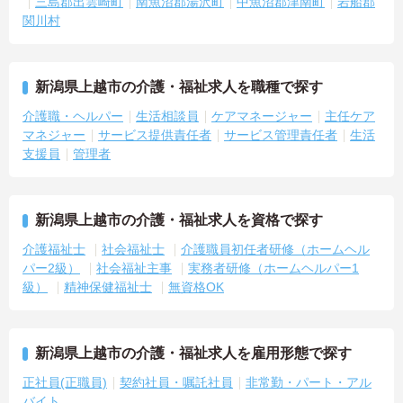
三島郡出雲崎町
南魚沼郡湯沢町
中魚沼郡津南町
岩船郡
関川村
新潟県上越市の介護・福祉求人を職種で探す
介護職・ヘルパー
生活相談員
ケアマネージャー
主任ケア
マネジャー
サービス提供責任者
サービス管理責任者
生活
支援員
管理者
新潟県上越市の介護・福祉求人を資格で探す
介護福祉士
社会福祉士
介護職員初任者研修（ホームヘル
パー2級）
社会福祉主事
実務者研修（ホームヘルパー1
級）
精神保健福祉士
無資格OK
新潟県上越市の介護・福祉求人を雇用形態で探す
正社員(正職員)
契約社員・嘱託社員
非常勤・パート・アル
バイト