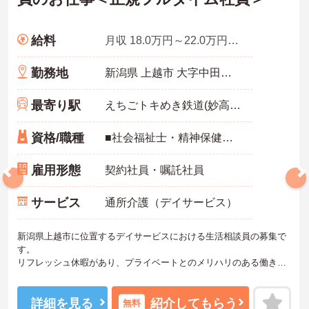
給料
月収 18.0万円～22.0万円程度
勤務地
新潟県 上越市 大字中田原105-71
最寄り駅
えちごトキめき鉄道(妙高はねうまライン)「南高田駅」徒歩9分
資格/職種
■社会福祉士・精神保健福祉士・社会福祉主事：いずれか ■実務経験：不問
雇用形態
契約社員・嘱託社員
サービス
通所介護（デイサービス）
新潟県上越市に位置するデイサービスにおける生活相談員の募集で
す。
リフレッシュ休暇があり、プライベートとのメリハリのある働き方
が可能です。ご利用者に寄り添って介護サービスの提供を行ってい
ただける方を募集しています。
ご興味のある方には、面接対策ポイントなど、さらに詳細をご案内
詳細を見る
紹介してもらう
無料