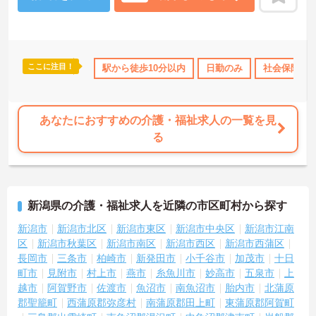
しますのでお気軽にご相談ください！
ここに注目！
勤のみ
ボーナス・賞与あり
駅から徒歩10分以内
社会保険完備
日勤のみ
交通費支給
社会保険完
あなたにおすすめの介護・福祉求人の一覧を見
る
新潟県の介護・福祉求人を近隣の市区町村から探す
新潟市
新潟市北区
新潟市東区
新潟市中央区
新潟市江南
区
新潟市秋葉区
新潟市南区
新潟市西区
新潟市西蒲区
長岡市
三条市
柏崎市
新発田市
小千谷市
加茂市
十日
町市
見附市
村上市
燕市
糸魚川市
妙高市
五泉市
上
越市
阿賀野市
佐渡市
魚沼市
南魚沼市
胎内市
北蒲原
郡聖籠町
西蒲原郡弥彦村
南蒲原郡田上町
東蒲原郡阿賀町