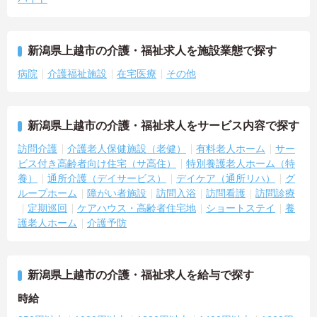
新潟県上越市の介護・福祉求人を施設業態で探す
病院
介護福祉施設
在宅医療
その他
新潟県上越市の介護・福祉求人をサービス内容で探す
訪問介護
介護老人保健施設（老健）
有料老人ホーム
サー
ビス付き高齢者向け住宅（サ高住）
特別養護老人ホーム（特
養）
通所介護（デイサービス）
デイケア（通所リハ）
グ
ループホーム
障がい者施設
訪問入浴
訪問看護
訪問診療
定期巡回
ケアハウス・高齢者住宅地
ショートステイ
養
護老人ホーム
介護予防
新潟県上越市の介護・福祉求人を給与で探す
時給