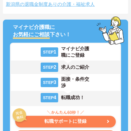
新潟県の退職金制度ありの介護・福祉求人
マイナビ介護職に
お気軽にご相談
下さい！
マイナビ介護
1
STEP
職にご登録
2
求人のご紹介
STEP
面接・条件交
3
STEP
渉
4
転職成功！
STEP
転職サポートに登録