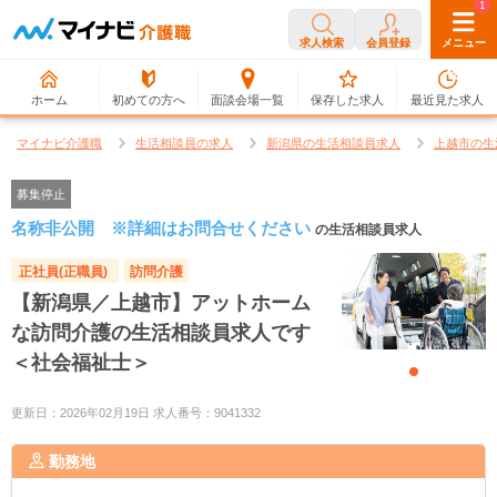
0
1
求人検索
会員登録
メニュー
ホーム
初めての方へ
面談会場一覧
保存した求人
最近見た求人
マイナビ介護職
生活相談員の求人
新潟県の生活相談員求人
上越市の生
募集停止
名称非公開 ※詳細はお問合せください
の生活相談員求人
正社員(正職員)
訪問介護
【新潟県／上越市】アットホーム
な訪問介護の生活相談員求人です
＜社会福祉士＞
更新日：2026年02月19日 求人番号：9041332
勤務地