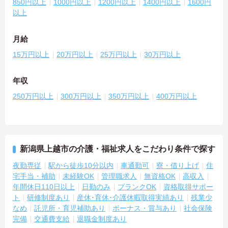
850円以上
1000円以上
1200円以上
1400円以上
1600円
以上
月給
15万円以上
20万円以上
25万円以上
30万円以上
年収
250万円以上
300万円以上
350万円以上
400万円以上
新潟県上越市の介護・福祉求人をこだわり条件で探す
夜勤専従
駅から徒歩10分以内
車通勤可
寮・借り上げ
住
宅手当・補助
未経験OK
管理職求人
無資格OK
高収入
年間休日110日以上
日勤のみ
ブランクOK
資格取得サポー
ト
研修制度あり
産休･育休･介護休暇取得実績あり
残業少
なめ
託児所・育児補助あり
ボーナス・賞与あり
社会保険
完備
交通費支給
退職金制度あり