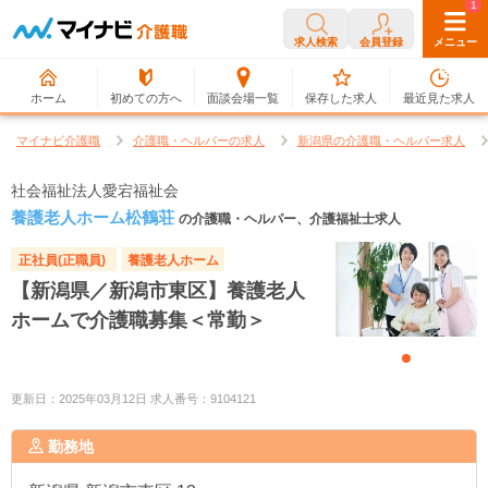
0
1
求人検索
会員登録
メニュー
ホーム
初めての方へ
面談会場一覧
保存した求人
最近見た求人
マイナビ介護職
介護職・ヘルパーの求人
新潟県の介護職・ヘルパー求人
社会福祉法人愛宕福祉会
養護老人ホーム松鶴荘
の介護職・ヘルパー、介護福祉士求人
正社員(正職員)
養護老人ホーム
【新潟県／新潟市東区】養護老人
ホームで介護職募集＜常勤＞
更新日：2025年03月12日 求人番号：9104121
勤務地