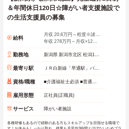
＆年間休日120日☆障がい者支援施設で
の生活支援員の募集
月収 20.6万円～程度※諸手当込
給料
年収 278万円～月収×12ヶ月＋賞与2.00ヶ月想定
勤務地
新潟県 新潟市北区 松潟1482-1
最寄り駅
ＪＲ白新線「早通駅」バス・車5分
資格/職種
■介護福祉士必須 ■普通自動車運転免許（AT限定可）必須 ■実務経験必須
雇用形態
正社員(正職員)
サービス
障がい者施設
各種研修もあるので経験のある方もスキルアップを目指せる職場で
す！お休みもしっかり取れ、残業も月平均3時間とほぼないためプラ