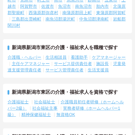
越市
阿賀野市
佐渡市
魚沼市
南魚沼市
胎内市
北蒲原
郡聖籠町
西蒲原郡弥彦村
南蒲原郡田上町
東蒲原郡阿賀町
三島郡出雲崎町
南魚沼郡湯沢町
中魚沼郡津南町
岩船郡
関川村
新潟県新潟市東区の介護・福祉求人を職種で探す
介護職・ヘルパー
生活相談員
看護助手
ケアマネージャー
主任ケアマネジャー
サービス提供責任者
施設長
児童発
達支援管理責任者
サービス管理責任者
生活支援員
新潟県新潟市東区の介護・福祉求人を資格で探す
介護福祉士
社会福祉士
介護職員初任者研修（ホームヘル
パー2級）
社会福祉主事
実務者研修（ホームヘルパー1
級）
精神保健福祉士
無資格OK