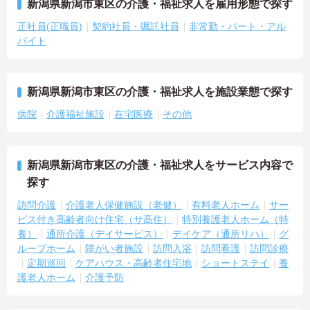
新潟県新潟市東区の介護・福祉求人を雇用形態で探す
正社員(正職員)
契約社員・嘱託社員
非常勤・パート・アル
バイト
新潟県新潟市東区の介護・福祉求人を施設業態で探す
病院
介護福祉施設
在宅医療
その他
新潟県新潟市東区の介護・福祉求人をサービス内容で
探す
訪問介護
介護老人保健施設（老健）
有料老人ホーム
サー
ビス付き高齢者向け住宅（サ高住）
特別養護老人ホーム（特
養）
通所介護（デイサービス）
デイケア（通所リハ）
グ
ループホーム
障がい者施設
訪問入浴
訪問看護
訪問診療
定期巡回
ケアハウス・高齢者住宅地
ショートステイ
養
護老人ホーム
介護予防