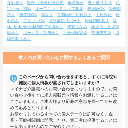
夜勤専従
駅から徒歩10分以内
車通勤可
寮・借り上げ
住
宅手当・補助
オープニングスタッフ募集
未経験OK
管理職
求人
無資格OK
高収入
年間休日110日以上
土日祝休
日
勤のみ
ブランクOK
資格取得サポート
研修制度あり
産
休･育休･介護休暇取得実績あり
残業少なめ
託児所・育児補
助あり
ボーナス・賞与あり
社会保険完備
交通費支給
退
職金制度あり
求人のお問い合わせに関するよくあるご質問
このページから問い合わせをすると、すぐに病院や
施設に個人情報が渡されてしまいますか？
マイナビ介護職へのお問い合わせになりますので、お問
い合わせ後すぐに求人掲載元へ情報をお渡しすることは
ございません。ご本人様より応募の意志を伺ってから改
めて応募となります。
お預かりしているすべての個人データは許可なく、企
業・医療機関側に開示したり、第三者に提供することは
一切ありませんのでご安心ください。