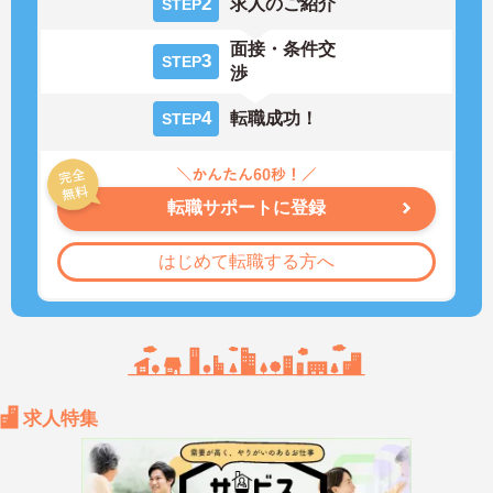
2
求人のご紹介
STEP
面接・条件交
3
STEP
渉
4
転職成功！
STEP
転職サポートに登録
はじめて転職する方へ
求人特集