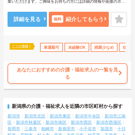
業いただけます。ご興味をお持ちの方には詳細の情報や面接のポイ
ントをお伝えしますのでお気軽にお問い合わせくださいませ。
詳細を見る
紹介してもらう
無料
ここに注目！
会保険完備
交通費支給
車通勤可
未経験OK
残業少なめ
住宅手
あなたにおすすめの介護・福祉求人の一覧を見
る
新潟県の介護・福祉求人を近隣の市区町村から探す
新潟市
新潟市北区
新潟市東区
新潟市中央区
新潟市江南
区
新潟市秋葉区
新潟市南区
新潟市西区
新潟市西蒲区
長岡市
三条市
柏崎市
新発田市
小千谷市
加茂市
十日
町市
見附市
村上市
燕市
糸魚川市
妙高市
五泉市
上