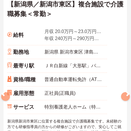
【新潟県／新潟市東区】複合施設で介護
職募集＜常勤＞
月収 20.0万円～23.0万円程度（諸手当込み）
給料
年収 240万円～290万円程度（諸手当込み）
勤務地
新潟県 新潟市東区 津島屋7丁目1
最寄り駅
ＪＲ白新線「大形駅」バス・車8分
資格/職種
普通自動車運転免許（AT限定可能）
雇用形態
正社員(正職員)
サービス
特別養護老人ホーム（特養）
新潟県新潟市東区に位置する複合施設で介護職募集です。未経験の
方でも研修指導員の方からの研修がございますので、安心してご就