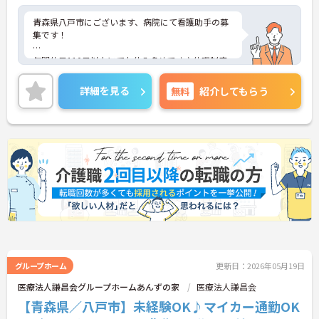
青森県八戸市にございます、病院にて看護助手の募
集です！
年間休日110日以上にてお休み多めです♪休暇制度
が充実しておりますので、プライベートの時間を大
切にできます◎
詳細を見る
無料
紹介してもらう
また、マイカー通勤OKなので、通勤も楽々です♪
ご興味のある方は、マイナビ介護職までお問い合わ
せください。
グループホーム
更新日：2026年05月19日
医療法人謙昌会グループホームあんずの家
医療法人謙昌会
【青森県／八戸市】未経験OK♪マイカー通勤OK