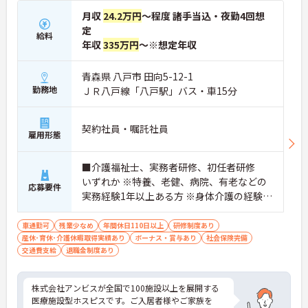
月収
24.2万円
～程度 諸手当込・夜勤4回想
定
給料
年収
335万円
～※想定年収
青森県 八戸市 田向5-12-1
勤務地
ＪＲ八戸線「八戸駅」バス・車15分
契約社員・嘱託社員
雇用形態
■介護福祉士、実務者研修、初任者研修
いずれか ※特養、老健、病院、有老などの
応募要件
実務経験1年以上ある方 ※身体介護の経験年
以上ある方、機械浴の使用の経験のある方
歓迎
車通勤可
残業少なめ
年間休日110日以上
研修制度あり
産休･育休･介護休暇取得実績あり
ボーナス・賞与あり
社会保険完備
交通費支給
退職金制度あり
株式会社アンビスが全国で100施設以上を展開する
医療施設型ホスピスです。ご入居者様やご家族を