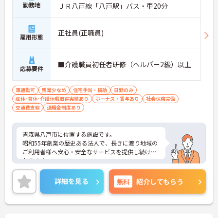
勤務地
ＪＲ八戸線「八戸駅」バス・車20分
正社員(正職員)
雇用形態
■介護職員初任者研修（ヘルパー2級）以上
応募要件
車通勤可
残業少なめ
住宅手当・補助
日勤のみ
産休･育休･介護休暇取得実績あり
ボーナス・賞与あり
社会保険完備
交通費支給
退職金制度あり
青森県八戸市に位置する施設です。
昭和55年創業の歴史ある法人で、長きに渡り地域の
ご利用者様へ安心・安全なサービスを提供し続けて
おります。
育児・介護と仕事の両立が出来る様な働き方を相談
でき、長く安心してご就業いただけます。
詳細を見る
無料
紹介してもらう
ご興味のある方は是非お気軽にお問い合わせくださ
い。