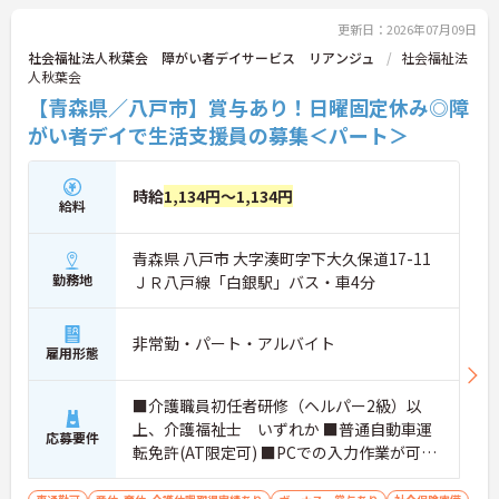
更新日：2026年07月09日
社会福祉法人秋葉会 障がい者デイサービス リアンジュ
社会福祉法
人秋葉会
【青森県／八戸市】賞与あり！日曜固定休み◎障
がい者デイで生活支援員の募集＜パート＞
時給
1,134円～1,134円
給料
青森県 八戸市 大字湊町字下大久保道17-11
勤務地
ＪＲ八戸線「白銀駅」バス・車4分
非常勤・パート・アルバイト
雇用形態
■介護職員初任者研修（ヘルパー2級）以
上、介護福祉士 いずれか ■普通自動車運
応募要件
転免許(AT限定可) ■PCでの入力作業が可能
な方 ※経験不問