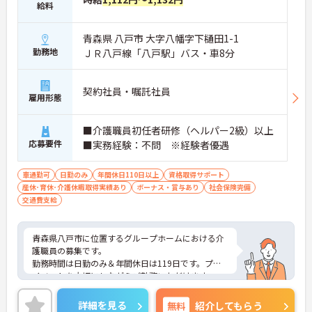
給料
青森県 八戸市 大字八幡字下樋田1-1
勤務地
ＪＲ八戸線「八戸駅」バス・車8分
契約社員・嘱託社員
雇用形態
■介護職員初任者研修（ヘルパー2級）以上
応募要件
■実務経験：不問 ※経験者優遇
車通勤可
日勤のみ
年間休日110日以上
資格取得サポート
産休･育休･介護休暇取得実績あり
ボーナス・賞与あり
社会保険完備
交通費支給
青森県八戸市に位置するグループホームにおける介
護職員の募集です。
勤務時間は日勤のみ＆年間休日は119日です。プラ
イベートを大切にしながらご勤務いただけます。
ご興味のある方には、面接対策ポイントなど、さら
に詳細をご案内しますのでお気軽にご相談くださ
詳細を見る
無料
紹介してもらう