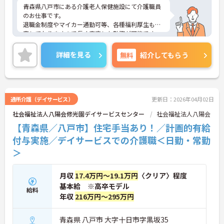
青森県八戸市にある介護老人保健施設にて介護職員
のお仕事です。
退職金制度やマイカー通勤可等、各種福利厚生も充
実しておりますので長く安定した勤務が可能です。
ご興味ある方には、面接対策ポイントなど、さらに
詳細をお話しいたしますのでお気軽にご相談くださ
詳細を見る
無料
紹介してもらう
い。
通所介護（デイサービス）
更新日：2026年04月02日
社会福祉法人八陽会修光園デイサービスセンター
社会福祉法人八陽会
【青森県／八戸市】住宅手当あり！／計画的有給
付与実施／デイサービスでの介護職＜日勤・常勤
＞
月収
17.4万円～19.1万円
〈クリア〉程度
基本給 ※高卒モデル
給料
年収
216万円～295万円
青森県 八戸市 大字十日市字黒坂35