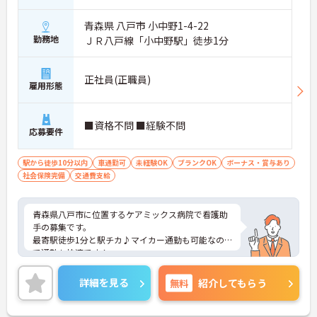
青森県 八戸市 小中野1-4-22
勤務地
ＪＲ八戸線「小中野駅」徒歩1分
正社員(正職員)
雇用形態
■資格不問 ■経験不問
応募要件
駅から徒歩10分以内
車通勤可
未経験OK
ブランクOK
ボーナス・賞与あり
社会保険完備
交通費支給
青森県八戸市に位置するケアミックス病院で看護助
手の募集です。
最寄駅徒歩1分と駅チカ♪マイカー通勤も可能なの
で通勤も快適です！
また、残業なしなので身体に負担なくご就業いただ
けます♪
詳細を見る
無料
紹介してもらう
ご興味のある方はご面接のポイントお伝えしますの
でご気軽にお問い合わせください。