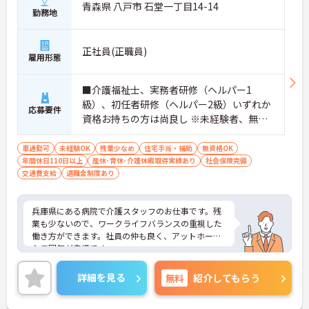
青森県 八戸市 石堂一丁目14-14
勤務地
正社員(正職員)
雇用形態
■介護福祉士、実務者研修（ヘルパー1
級）、初任者研修（ヘルパー2級）いずれか
応募要件
資格お持ちの方は尚良し ※未経験者、無資
格者応相談
車通勤可
未経験OK
残業少なめ
住宅手当・補助
無資格OK
年間休日110日以上
産休･育休･介護休暇取得実績あり
社会保険完備
交通費支給
退職金制度あり
兵庫県にある病院で介護スタッフのお仕事です。残
業も少ないので、ワークライフバランスの重視した
働き方ができます。社員の仲も良く、アットホーム
な雰囲気が自慢です。
ご興味ある方には、面接対策ポイントなど、詳細を
詳細を見る
無料
紹介してもらう
お話しいたしますのでお気軽にご相談ください。