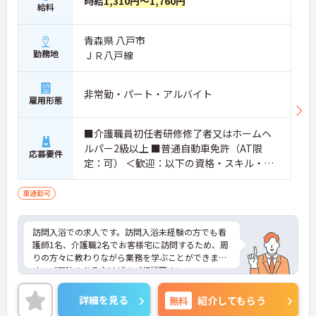
時給
1,310円～1,760円
・施設内には看護師が24時間常駐しており、急変時
給料
の対応や専門的な医療処置は看護師が担当するため
負担が減ります
青森県 八戸市
・介護スタッフと看護スタッフの比率が1対1で相談
勤務地
ＪＲ八戸線
しやすく、初任者研修や実務者研修からでも着実に
専門性を高められます
＜残業月7時間以下で身体の負担を軽減！＞
非常勤・パート・アルバイト
・常勤で働くスタッフの比率が90パーセント以上と
雇用形態
高く、急なシフト変更や無理な長時間勤務が発生し
にくい人員体制です
■介護職員初任者研修修了者又はホームヘ
・訪問スケジュールに沿って施設内でのケアを行う
ため、月平均の残業時間は5時間から7時間程度とか
ルパー2級以上 ■普通自動車免許（AT限
応募要件
なり少なめに抑えられます
定：可） ＜歓迎：以下の資格・スキル・経
・夜勤明けの翌日は原則としてお休みとなるシフト
験をお持ちの方＞ ■経験あれば尚可
編成が組まれており、しっかりと休息を取りながら
車通勤可
長期的な就業が可能です
＜評価制度でキャリアアップ＞
・介護福祉士や初任者研修などの資格や実務経験、
訪問入浴での求人です。訪問入浴未経験の方でも看
夜勤回数がしっかりと給与に反映されるためモチベ
護師1名、介護職2名でお客様宅に訪問するため、周
ーションを維持できます
りの方々に教わりながら業務を学ぶことができま
・年次を問わずリーダーや主任などのマネジメント
す。ご興味のある方はぜひご相談下さい。
職へ昇格する事例も多数あり、腰を据えて長期的な
キャリア形成が可能です
詳細を見る
無料
紹介してもらう