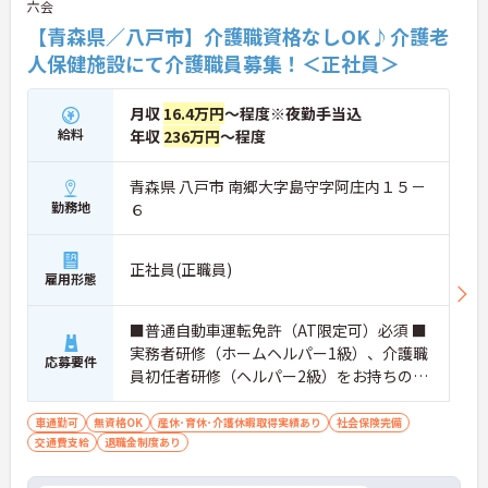
六会
【青森県／八戸市】介護職資格なしOK♪介護老
人保健施設にて介護職員募集！＜正社員＞
月収
16.4万円
～程度※夜勤手当込
給料
年収
236万円
～程度
青森県 八戸市 南郷大字島守字阿庄内１５－
勤務地
６
正社員(正職員)
雇用形態
■普通自動車運転免許（AT限定可）必須 ■
実務者研修（ホームヘルパー1級）、介護職
応募要件
員初任者研修（ヘルパー2級）をお持ちの方
歓迎 ■経験不問
車通勤可
無資格OK
産休･育休･介護休暇取得実績あり
社会保険完備
交通費支給
退職金制度あり