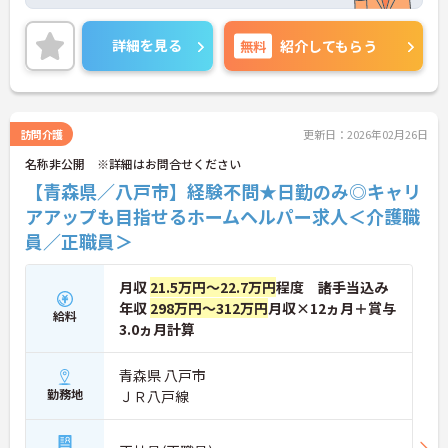
日勤のみです。無理なくプライベートを大切にしな
がらご勤務いただけます。
ご興味のある方には、面接対策ポイントなど、さら
詳細を見る
無料
紹介してもらう
に詳細をご案内しますのでお気軽にご相談くださ
い！
訪問介護
更新日：2026年02月26日
名称非公開 ※詳細はお問合せください
【青森県／八戸市】経験不問★日勤のみ◎キャリ
アアップも目指せるホームヘルパー求人＜介護職
員／正職員＞
月収
21.5万円～22.7万円
程度 諸手当込み
年収
298万円～312万円
月収×12ヵ月＋賞与
給料
3.0ヵ月計算
青森県 八戸市
勤務地
ＪＲ八戸線