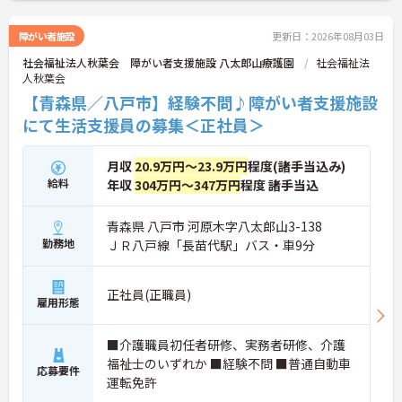
障がい者施設
更新日：2026年08月03日
社会福祉法人秋葉会 障がい者支援施設 八太郎山療護園
社会福祉法
人秋葉会
【青森県／八戸市】経験不問♪障がい者支援施設
にて生活支援員の募集＜正社員＞
月収
20.9万円～23.9万円
程度(諸手当込み)
給料
年収
304万円～347万円
程度 諸手当込
青森県 八戸市 河原木字八太郎山3-138
勤務地
ＪＲ八戸線「長苗代駅」バス・車9分
正社員(正職員)
雇用形態
■介護職員初任者研修、実務者研修、介護
福祉士のいずれか ■経験不問 ■普通自動車
応募要件
運転免許