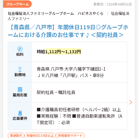
グループホーム
更新日：2026年04月01日
社会福祉法人ファミリーグループホーム ハピネスやくら
社会福祉法
人ファミリー
【青森県／八戸市】年間休日119日◎グループホ
ームにおける介護のお仕事です♪＜契約社員＞
時給
1,112円～1,132円
給料
青森県 八戸市 大字八幡字下樋田1-1
勤務地
ＪＲ八戸線「八戸駅」バス・車8分
契約社員・嘱託社員
雇用形態
■介護職員初任者研修（ヘルパー2級）以上
■実務経験：不問 ■普通自動車運転免許（A
応募要件
T限定可）：必須
車通勤可
年間休日110日以上
資格取得サポート