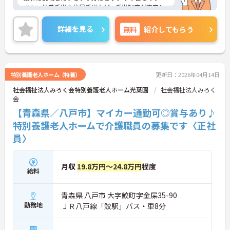
また、扶養手当や住居手当など、手当制度が充実し
ているのも嬉しいポイント♪ご興味のある方は、面
接ポイントをお伝えしますので、お気軽にご連絡く
詳細を見る
無料
紹介してもらう
ださい。
特別養護老人ホーム（特養）
更新日：2026年04月14日
社会福祉法人みろく会特別養護老人ホーム光葉園
社会福祉法人みろく
会
【青森県／八戸市】マイカー通勤可◎賞与あり♪
特別養護老人ホームで介護職員の募集です〈正社
員〉
月収
19.8万円～24.8万円
程度
給料
青森県 八戸市 大字鮫町字金屎35-90
勤務地
ＪＲ八戸線「鮫駅」バス・車8分