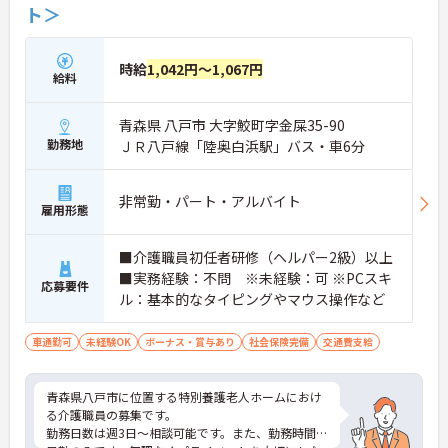
ト＞
時給
1,042円～1,067円
給料
青森県 八戸市 大字鮫町字金屎35-90
勤務地
ＪＲ八戸線「陸奥白浜駅」バス・車6分
非常勤・パート・アルバイト
雇用形態
■介護職員初任者研修（ヘルパー2級）以上
■実務経験：不問 ※未経験：可 ※PCスキ
応募要件
ル：基本的なタイピングやマウス操作など
車通勤可
未経験OK
ボーナス・賞与あり
社会保険完備
交通費支給
青森県八戸市に位置する特別養護老人ホームにおけ
る介護職員の募集です。
勤務日数は週3日～相談可能です。また、勤務時間は