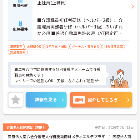
正社員(正職員)
雇用形態
■介護職員初任者研修（ヘルパー2級）、介
護職員実務者研修（ヘルパー1級）のいずれ
応募要件
か必須 ■普通自動車免許必須（AT限定可）
■経験必須 ■必要なＰＣスキル：簡単な
入力程度
車通勤可
未経験OK
住宅手当・補助
ボーナス・賞与あり
社会保険完備
交通費支給
青森県八戸市に位置する特別養護老人ホームで介護
職員の募集です！
マイカーでの通勤もOK！天候に左右されず通勤がで
きます◎
資格取得支援制度もあるため働きながら取得可能！
ご自身のスキルアップもできます！
詳細を見る
無料
紹介してもらう
また昇給や賞与制度があり、頑張りが評価されてし
っかりと還元されます。さらに各種手当も充実して
いるのは嬉しいポイントです◎
こちらの求人にご興味がございましたら面接のポイ
ントもお伝えしますので是非ご応募お待ちしており
介護老人保健施設（老健）
更新日：2026年04月13日
ます。
医療法人南六会介護老人保健施設南郷メディエルデプラザ
医療法人南