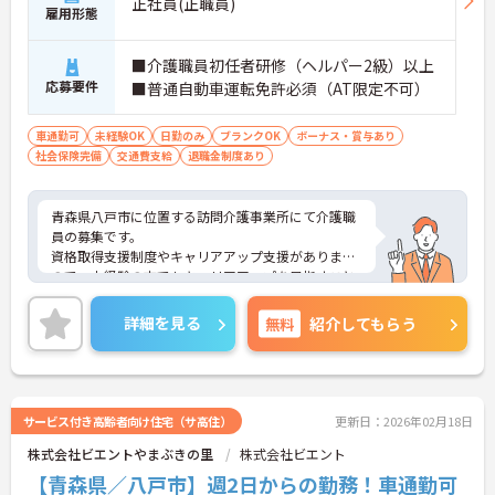
正社員(正職員)
雇用形態
■介護職員初任者研修（ヘルパー2級）以上
応募要件
■普通自動車運転免許必須（AT限定不可）
車通勤可
未経験OK
日勤のみ
ブランクOK
ボーナス・賞与あり
社会保険完備
交通費支給
退職金制度あり
青森県八戸市に位置する訪問介護事業所にて介護職
員の募集です。
資格取得支援制度やキャリアアップ支援があります
ので、未経験の方でもキャリアアップを目指すこと
ができます◎
ご興味ある方には、面接対策ポイントなど、さらに
詳細を見る
無料
紹介してもらう
詳細をお話しいたしますのでお気軽にご相談くださ
い！
サービス付き高齢者向け住宅（サ高住）
更新日：2026年02月18日
株式会社ビエントやまぶきの里
株式会社ビエント
【青森県／八戸市】週2日からの勤務！車通勤可