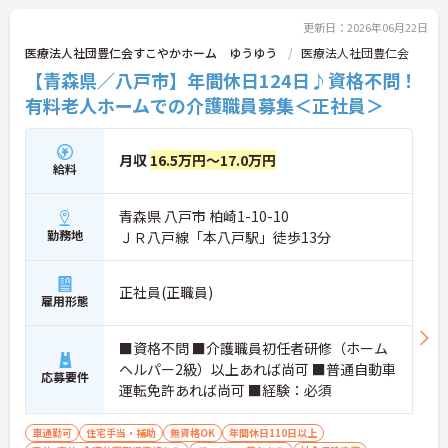
更新日：2026年06月22日
医療法人社団豊仁会すこやかホーム ゆうゆう
医療法人社団豊仁会
【青森県／八戸市】年間休日124日♪資格不問！
有料老人ホームでの介護職員募集＜正社員＞
月収
16.5万円～17.0万円
給料
青森県 八戸市 柏崎1-10-10
勤務地
ＪＲ八戸線「本八戸駅」徒歩13分
正社員(正職員)
雇用形態
■資格不問 ■介護職員初任者研修（ホーム
ヘルパー2級）以上あれば尚可 ■普通自動車
応募要件
運転免許あれば尚可 ■経験：必須
車通勤可
住宅手当・補助
無資格OK
年間休日110日以上