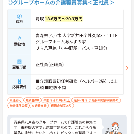
◎グループホームの介護職員募集＜正社員＞
月収
18.6万円～20.3万円
給料
青森県 八戸市 大字新井田字外久保3‐11 1F
グループホームあんずの家
勤務地
ＪＲ八戸線「小中野駅」バス・車10分
正社員(正職員)
雇用形態
■介護職員初任者研修（ヘルパー2級）以上
応募要件
必須 ■経験不問
車通勤可
無資格OK
年間休日110日以上
産休･育休･介護休暇取得実績あり
社会保険完備
交通費支給
退職金制度あり
青森県八戸市のグループホームで介護職員の募集で
す！未経験の方でも応募可能なので、これから介護
業界に挑戦したいという方にピッタリの職場です◎