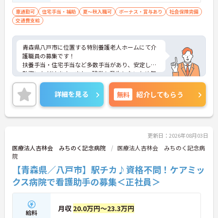
車通勤可
住宅手当・補助
夏～秋入職可
ボーナス・賞与あり
社会保険完備
交通費支給
青森県八戸市に位置する特別養護老人ホームにて介
護職員の募集です！
扶養手当・住宅手当など多数手当があり、安定して
勤務いただけます。また、残業も発生しないため無
理なくご家庭やプライベートと両立することができ
ます。
詳細を見る
無料
紹介してもらう
ご興味のある方には、面接対策ポイントなど、さら
に詳細をご案内しますのでお気軽にご相談くださ
い！
更新日：2026年08月03日
医療法人杏林会 みちのく記念病院
医療法人杏林会 みちのく記念病
院
【青森県／八戸市】駅チカ♪資格不問！ケアミッ
クス病院で看護助手の募集＜正社員＞
月収
20.0万円～23.3万円
給料