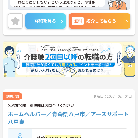
「ひとりにはしない」という理念のもと、慢性期や
終末期にあり医療依存度の高い方を受け入れ、地域
医療を支える社会的意義の高い事業を推進していま
す。現場には看護師が24時間常駐しています。急変
詳細を見る
無料
紹介してもらう
時の対応や医療行為は看護師が担当するため、初任
者研修や実務者研修の方も食事介助や入浴介助など
の生活を支えるケアに専念できる環境です。多職種
で情報を共有し、一人で判断を抱え込まないチーム
連携の体制がしっかりと整っています。働き方の面
では、夜勤明けの翌日が原則として公休となるほ
か、月平均の残業時間も5時間から7時間程度とかな
り少なめです。常勤スタッフの比率が90パーセント
を超えているため急な勤務変更が発生しにくく、あ
らかじめ決められた訪問予定表に沿って規則正しく
働けます。入職後は現場スタッフによるお一人おひ
とりに合わせた個別のOJT研修が実施されます。eラ
ーニングも導入されており、多職種と連携しながら
専門性を着実に深めていける環境が用意されていま
訪問介護
更新日：2026年08月04日
す。
名称非公開 ※詳細はお問合せください
ホームヘルパー／青森県八戸市／アースサポート
★おすすめPOINT★
＜個別ＯＪＴとチーム連携で着実に成長！＞
八戸東
・入職後はお一人おひとりの習熟度に合わせた個別
のＯＪＴ研修を実施し、ｅラーニングを用いた学習
の機会も提供されます