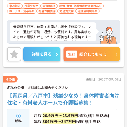
車通勤可
残業少なめ
無資格OK
産休･育休･介護休暇取得実績あり
ボーナス・賞与あり
社会保険完備
交通費支給
退職金制度あり
青森県八戸市に位置する障がい者支援施設です。マ
イカー通勤が可能！通勤にも便利です。賞与実績も
あるので頑張りがしっかりと評価される環境です。
ご興味をお持ちの方はお気軽にお問い合わせくださ
い。
詳細を見る
無料
紹介してもらう
その他
更新日：2026年08月03日
名称非公開 ※詳細はお問合せください
【青森県／八戸市】残業少なめ！身体障害者向け
住宅・有料老人ホームで介護職募集！
月収
20.9万円～23.9万円
程度(諸手当込み)
給料
年収
304万円～347万円
程度 諸手当込