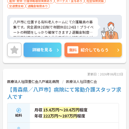
産休･育休･介護休暇取得実績あり
ボーナス・賞与あり
社会保険完備
交通費支給
退職金制度あり
八戸市に位置する有料老人ホームにて介護職員の募
集です。完全週休2日制で年間休日124日！プライベ
ートの時間をしっかり確保できます♪退職金制度や
再雇用制度で将来も安心◎住宅手当や精勤手当など
各種手当も充実しており、安心して働きやすい環境
が整っています♪ご興味ある方は面接ポイントをお
詳細を見る
無料
紹介してもらう
伝えしますので、お気軽にご連絡ください。
更新日：2026年06月22日
医療法人社団豊仁会八戸城北病院
医療法人社団豊仁会
【青森県／八戸市】病院にて常勤介護スタッフ求
人です
月収
15.6万円～20.6万円
程度
給料
年収
222万円～287万円
程度