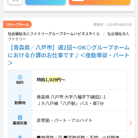
い！
グループホーム
更新日：2026年04月01日
社会福祉法人ファミリーグループホームハピネスやくら
社会福祉法人
ファミリー
【青森県／八戸市】週2回～OK◎グループホーム
における介護のお仕事です♪＜夜勤専従・パート
＞
時給
1,029円
～
給料
青森県 八戸市 大字八幡字下樋田1-1
勤務地
ＪＲ八戸線「八戸駅」バス・車7分
非常勤・パート・アルバイト
雇用形態
■無資格：可 ■実務経験：不問 ※経験者