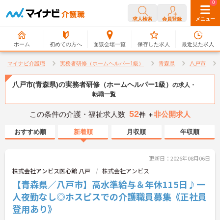
0
0
求人検索
会員登録
メニュー
ホーム
初めての方へ
面談会場一覧
保存した求人
最近見た求人
マイナビ介護職
実務者研修（ホームヘルパー1級）
青森県
八戸市
八戸市(青森県)の実務者研修（ホームヘルパー1級）
の求人・
転職一覧
52
この条件の介護・福祉求人数
非公開求人
件 ＋
おすすめ順
新着順
月収順
年収順
更新日：2026年08月06日
株式会社アンビス医心館 八戸
株式会社アンビス
【青森県／八戸市】高水準給与＆年休115日♪一
人夜勤なし◎ホスピスでの介護職員募集《正社員
登用あり》