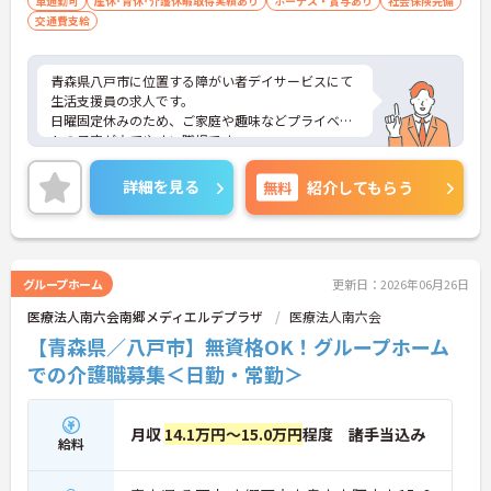
車通勤可
産休･育休･介護休暇取得実績あり
ボーナス・賞与あり
社会保険完備
交通費支給
青森県八戸市に位置する障がい者デイサービスにて
生活支援員の求人です。
日曜固定休みのため、ご家庭や趣味などプライベー
トの予定が立てやすい職場です。
研修制度・資格取得支援制度があり、キャリアアッ
プも可能です◎
詳細を見る
無料
紹介してもらう
ご興味のある方には、面接対策ポイントなど、さら
に詳細をご案内しますのでお気軽にご相談くださ
い！
グループホーム
更新日：2026年06月26日
医療法人南六会南郷メディエルデプラザ
医療法人南六会
【青森県／八戸市】無資格OK！グループホーム
での介護職募集＜日勤・常勤＞
月収
14.1万円～15.0万円
程度 諸手当込み
給料