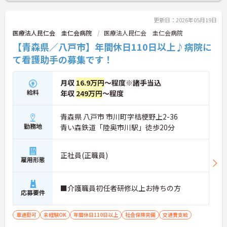
更新日：2026年05月19日
医療法人昆仁会 圭仁会病院
医療法人昆仁会 圭仁会病院
【青森県／八戸市】年間休日110日以上♪病院に
て看護助手の募集です！
月収
16.9万円
～程度※諸手当込
給料
年収
249万円
～程度
青森県 八戸市 市川町字桔梗野上2-36
勤務地
青い森鉄道「陸奥市川駅」徒歩20分
正社員(正職員)
雇用形態
■介護職員初任者研修以上お持ちの方
応募要件
車通勤可
未経験OK
年間休日110日以上
社会保険完備
交通費支給