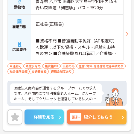
青森県 八戸市 南郷区大字島守字阿庄内15-6
勤務地
青い森鉄道「剣吉駅」バス・車20分
正社員(正職員)
雇用形態
■資格不問 ■普通自動車免許（AT限定可）
＜歓迎：以下の資格・スキル・経験をお持
応募要件
ちの方＞ ■介護経験あれば尚可／介護福祉
士あれば尚可（賃金・採用面優遇）
車通勤可
残業少なめ
無資格OK
日勤のみ
産休･育休･介護休暇取得実績あり
社会保険完備
交通費支給
退職金制度あり
医療法人南六会が運営するグループホームでの求人
です。八戸市内にて特別養護老人ホーム、グループ
ホーム、そしてクリニックを運営している法人のた
め、安心して働くことができます。夜勤はできない
方、日中だけ働きたい方にオススメの求人です。ご
興味のある方はぜひご相談下さい。
詳細を見る
無料
紹介してもらう