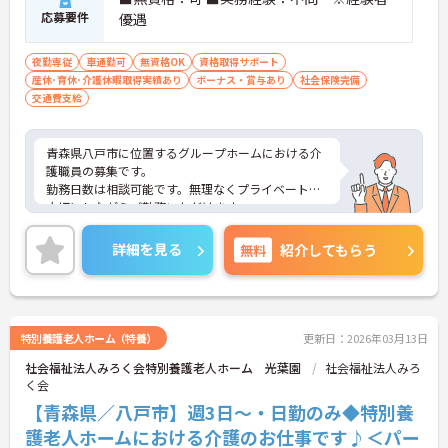
応募要件
優遇
夜勤専従
車通勤可
無資格OK
資格取得サポート
産休･育休･介護休暇取得実績あり
ボーナス・賞与あり
社会保険完備
交通費支給
青森県八戸市に位置するグループホームにおける介
護職員の募集です。
勤務日数は相談可能です。無理なくプライベートを
大切にしながらご勤務いただけます。
ご興味のある方には、面接対策ポイントなど、さら
に詳細をご案内しますのでお気軽にご相談くださ
詳細を見る
無料
紹介してもらう
い！
特別養護老人ホーム（特養）
更新日：2026年03月13日
社会福祉法人みろく会特別養護老人ホーム 光葉園
社会福祉法人みろ
く会
【青森県／八戸市】週3日～・日勤のみ◆特別養
護老人ホームにおける介護のお仕事です♪＜パー