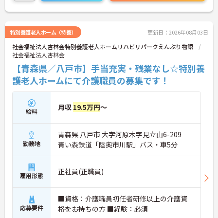
特別養護老人ホーム（特養）
更新日：2026年08月03日
社会福祉法人杏林会特別養護老人ホームリハビリパークえんぶり物語
社会福祉法人杏林会
【青森県／八戸市】手当充実・残業なし☆特別養
護老人ホームにて介護職員の募集です！
月収
19.5万円
～
給料
青森県 八戸市 大字河原木字見立山6-209
勤務地
青い森鉄道「陸奥市川駅」バス・車5分
正社員(正職員)
雇用形態
■資格：介護職員初任者研修以上の介護資
応募要件
格をお持ちの方 ■経験：必須