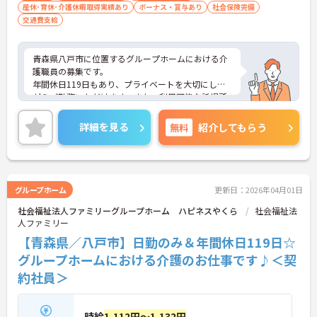
産休･育休･介護休暇取得実績あり
ボーナス・賞与あり
社会保険完備
交通費支給
青森県八戸市に位置するグループホームにおける介
護職員の募集です。
年間休日119日もあり、プライベートを大切にしな
がらご勤務いただけます。また、利用可能な託児所
があり、子育て世代の方も安心してご勤務いただけ
ます。
詳細を見る
無料
紹介してもらう
ご興味のある方には、面接対策ポイントなど、さら
に詳細をご案内しますのでお気軽にご相談くださ
い！
グループホーム
更新日：2026年04月01日
社会福祉法人ファミリーグループホーム ハピネスやくら
社会福祉法
人ファミリー
【青森県／八戸市】日勤のみ＆年間休日119日☆
グループホームにおける介護のお仕事です♪＜契
約社員＞
時給
1,112円～1,132円