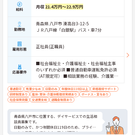
月収
21.4万円～22.9万円
給料
青森県 八戸市 湊高台3-12-5
勤務地
ＪＲ八戸線「白銀駅」バス・車7分
正社員(正職員)
雇用形態
■社会福祉士・介護福祉士・社会福祉主事
のいずれか必須 ■普通自動車運転免許必須
応募要件
（AT限定可） ■相談業務の経験、介護業務
の経験必須 （※介護福祉士お持ちの方は介
護業務従事2年以上必須）
車通勤可
残業少なめ
日勤のみ
年間休日110日以上
資格取得サポート
研修制度あり
産休･育休･介護休暇取得実績あり
ボーナス・賞与あり
社会保険完備
交通費支給
退職金制度あり
青森県八戸市に位置する、デイサービスでの生活相
談員募集です。
日勤のみで、かつ年間休日119日のため、プライベ
ートの予定も立てやすく、両立が可能！