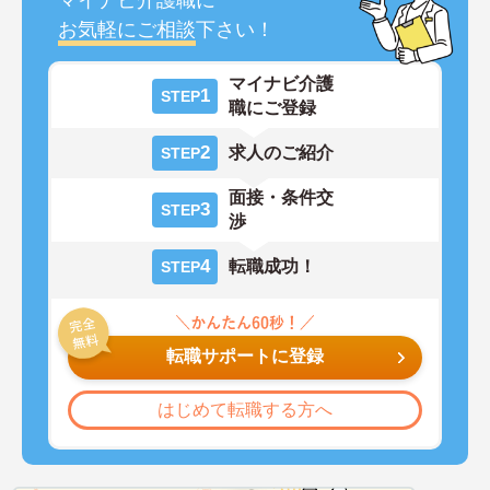
マイナビ介護職に
お気軽にご相談
下さい！
マイナビ介護
1
STEP
職にご登録
2
求人のご紹介
STEP
面接・条件交
3
STEP
渉
4
転職成功！
STEP
転職サポートに登録
はじめて転職する方へ