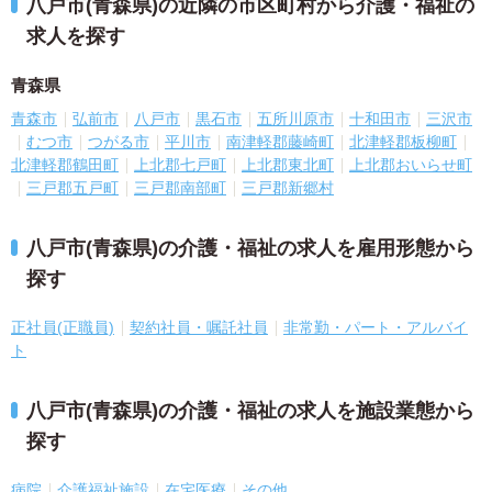
八戸市(青森県)の近隣の市区町村から介護・福祉の
求人を探す
青森県
青森市
弘前市
八戸市
黒石市
五所川原市
十和田市
三沢市
むつ市
つがる市
平川市
南津軽郡藤崎町
北津軽郡板柳町
北津軽郡鶴田町
上北郡七戸町
上北郡東北町
上北郡おいらせ町
三戸郡五戸町
三戸郡南部町
三戸郡新郷村
八戸市(青森県)の介護・福祉の求人を雇用形態から
探す
正社員(正職員)
契約社員・嘱託社員
非常勤・パート・アルバイ
ト
八戸市(青森県)の介護・福祉の求人を施設業態から
探す
病院
介護福祉施設
在宅医療
その他