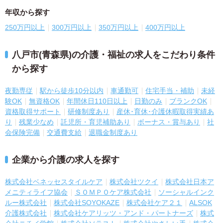
年収から探す
250万円以上
300万円以上
350万円以上
400万円以上
八戸市(青森県)の介護・福祉の求人をこだわり条件
から探す
夜勤専従
駅から徒歩10分以内
車通勤可
住宅手当・補助
未経
験OK
無資格OK
年間休日110日以上
日勤のみ
ブランクOK
資格取得サポート
研修制度あり
産休･育休･介護休暇取得実績あ
り
残業少なめ
託児所・育児補助あり
ボーナス・賞与あり
社
会保険完備
交通費支給
退職金制度あり
企業から介護の求人を探す
株式会社ベネッセスタイルケア
株式会社ツクイ
株式会社日本ア
メニティライフ協会
ＳＯＭＰＯケア株式会社
ソーシャルインク
ルー株式会社
株式会社SOYOKAZE
株式会社ケア２１
ALSOK
介護株式会社
株式会社ケアリッツ・アンド・パートナーズ
株式