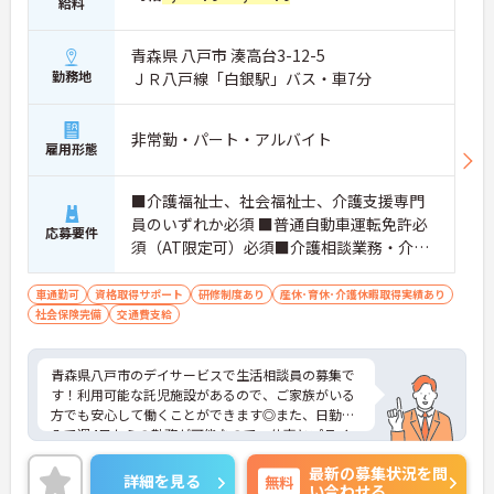
給料
青森県 八戸市 湊高台3-12-5
勤務地
ＪＲ八戸線「白銀駅」バス・車7分
非常勤・パート・アルバイト
雇用形態
■介護福祉士、社会福祉士、介護支援専門
員のいずれか必須 ■普通自動車運転免許必
応募要件
須（AT限定可）必須■介護相談業務・介護
経験1年以上または相談員の相談員の業務経
験が半年以上必須 ■PCで文字入力程度の基
車通勤可
資格取得サポート
研修制度あり
産休･育休･介護休暇取得実績あり
社会保険完備
交通費支給
本操作できれば尚可
青森県八戸市のデイサービスで生活相談員の募集で
す！利用可能な託児施設があるので、ご家族がいる
方でも安心して働くことができます◎また、日勤の
みで週4日からの勤務が可能なので、仕事とプライ
ベートを両立しやすい職場です♪ご興味のある方
最新の募集状況を問
は、面接ポイントをお伝えしますので、お気軽にご
詳細を見る
無料
い合わせる
連絡ください。