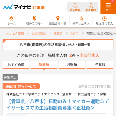
0
0
求人検索
会員登録
メニュー
ホーム
初めての方へ
面談会場一覧
保存した求人
最近見た求人
マイナビ介護職
生活相談員
青森県
八戸市
青森県の生活相談員の
八戸市(青森県)の生活相談員
の求人・転職一覧
2
この条件の介護・福祉求人数
非公開求人
件 ＋
おすすめ順
新着順
月収順
年収順
募集停止
通所介護（デイサービス）
更新日：2026年06月24日
株式会社ニチイ学館ニチイケアセンター湊高台
株式会社ニチイ学館
【青森県／八戸市】日勤のみ！マイカー通勤◎デ
イサービスでの生活相談員募集＜正社員＞