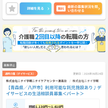
マイカー通勤◎のため通勤も楽々快適！
最新の募集状況を問
ご興味のある方はご面接のポイントをお伝えいたし
詳細を見る
無料
い合わせる
ますので、お気軽にご相談ください。
募集停止
通所介護（デイサービス）
更新日：2026年06月24日
株式会社ニチイ学館ニチイケアセンター湊高台
株式会社ニチイ学館
【青森県／八戸市】利用可能な託児施設あり♪デ
イサービスの生活相談員募集＜パート＞
時給
1,130円～1,410円