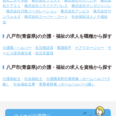
会社ニチイ学館
株式会社ソラスト
株式会社やさしい手
株式会
社ケア２１
株式会社ニチイケアパレス
株式会社サンガジャパン
株式会社川島コーポレーション
株式会社アンビス
株式会社サ
ンウェルズ
株式会社スーパー・コート
社会福祉法人ノテ福祉
会
八戸市(青森県)の介護・福祉の求人を職種から探す
介護職・ヘルパー
生活相談員
看護助手
ケアマネージャー
サ
ービス提供責任者
生活支援員
八戸市(青森県)の介護・福祉の求人を資格から探す
介護福祉士
社会福祉士
介護職員初任者研修（ホームヘルパー2
級）
社会福祉主事
実務者研修（ホームヘルパー1級）