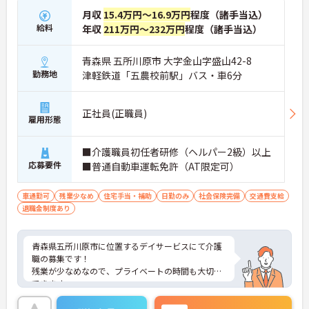
月収
15.4万円～16.9万円
程度（諸手当込）
給料
年収
211万円～232万円
程度（諸手当込）
青森県 五所川原市 大字金山字盛山42-8
勤務地
津軽鉄道「五農校前駅」バス・車6分
正社員(正職員)
雇用形態
■介護職員初任者研修（ヘルパー2級）以上
応募要件
■普通自動車運転免許（AT限定可）
車通勤可
残業少なめ
住宅手当・補助
日勤のみ
社会保険完備
交通費支給
退職金制度あり
青森県五所川原市に位置するデイサービスにて介護
職の募集です！
残業が少なめなので、プライベートの時間も大切に
できます。
日勤帯の就業になりますため、都合により、夜勤が
難しい方にもおすすめの求人になります。