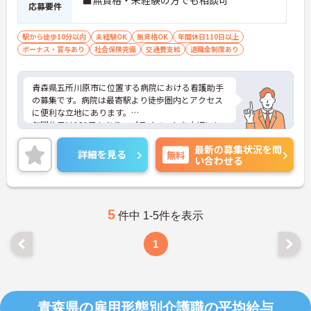
■無資格・未経験の方でも相談可
応募要件
駅から徒歩10分以内
未経験OK
無資格OK
年間休日110日以上
ボーナス・賞与あり
社会保険完備
交通費支給
退職金制度あり
青森県五所川原市に位置する病院における看護助手
の募集です。病院は最寄駅より徒歩圏内とアクセス
に便利な立地にあります。
年間休日は121日もあり、プライベートを大切にし
ながらご勤務いただけます。未経験の方も相談可能
最新の募集状況を問
です。患者様に寄り添って介護サービスを提供して
詳細を見る
無料
い合わせる
いただける方を募集しています。
ご興味のある方には、面接対策ポイントなど、さら
に詳細をお話しいたしますのでお気軽にご相談くだ
さい！
5
件中 1-5件を表示
1
青森県の雇用形態別介護職の平均給与