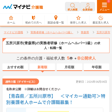
0
0
求人検索
会員登録
メニュー
ホーム
初めての方へ
面談会場一覧
保存した求人
最近見た求人
マイナビ介護職
実務者研修（ホームヘルパー1級）
青森県
五所川原市
五所川原市(青森県)の実務者研修（ホームヘルパー1級）
の求
人・転職一覧
5
この条件の介護・福祉求人数
非公開求人
件 ＋
おすすめ順
新着順
月収順
年収順
通所介護（デイサービス）
更新日：2026年06月04日
名称非公開 ※詳細はお問合せください
【青森県／五所川原市】 ＜マイカー通勤可＞特
別養護老人ホームで介護職募集！