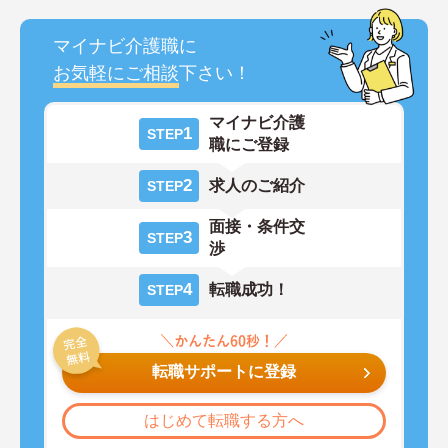
マイナビ介護職に
お気軽にご相談
下さい！
マイナビ介護
1
STEP
職にご登録
2
求人のご紹介
STEP
面接・条件交
3
STEP
渉
4
転職成功！
STEP
転職サポートに登録
はじめて転職する方へ