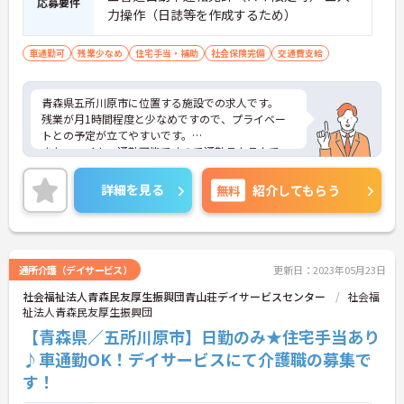
応募要件
力操作（日誌等を作成するため）
車通勤可
残業少なめ
住宅手当・補助
社会保険完備
交通費支給
青森県五所川原市に位置する施設での求人です。
残業が月1時間程度と少なめですので、プライベー
トとの予定が立てやすいです。
また、マイカー通勤可能ですので通勤ラクラクで
す！
ご興味のある方は、お気軽にお問い合わせくださ
詳細を見る
無料
紹介してもらう
い。
通所介護（デイサービス）
更新日：2023年05月23日
社会福祉法人青森民友厚生振興団青山荘デイサービスセンター
社会福
祉法人青森民友厚生振興団
【青森県／五所川原市】日勤のみ★住宅手当あり
♪車通勤OK！デイサービスにて介護職の募集で
す！