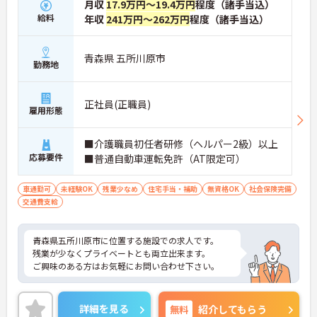
月収
17.9万円～19.4万円
程度（諸手当込）
給料
年収
241万円～262万円
程度（諸手当込）
青森県 五所川原市
勤務地
正社員(正職員)
雇用形態
■介護職員初任者研修（ヘルパー2級）以上
応募要件
■普通自動車運転免許（AT限定可）
車通勤可
未経験OK
残業少なめ
住宅手当・補助
無資格OK
社会保険完備
交通費支給
青森県五所川原市に位置する施設での求人です。
残業が少なくプライベートとも両立出来ます。
ご興味のある方はお気軽にお問い合わせ下さい。
詳細を見る
無料
紹介してもらう