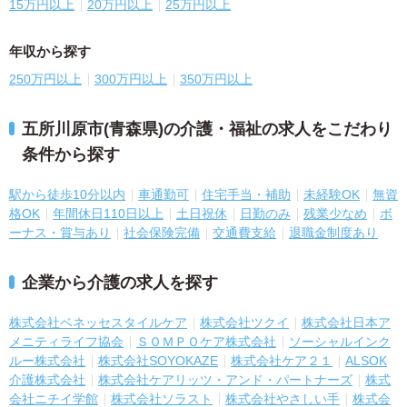
15万円以上
20万円以上
25万円以上
年収から探す
250万円以上
300万円以上
350万円以上
五所川原市(青森県)の介護・福祉の求人をこだわり
条件から探す
駅から徒歩10分以内
車通勤可
住宅手当・補助
未経験OK
無資
格OK
年間休日110日以上
土日祝休
日勤のみ
残業少なめ
ボ
ーナス・賞与あり
社会保険完備
交通費支給
退職金制度あり
企業から介護の求人を探す
株式会社ベネッセスタイルケア
株式会社ツクイ
株式会社日本ア
メニティライフ協会
ＳＯＭＰＯケア株式会社
ソーシャルインク
ルー株式会社
株式会社SOYOKAZE
株式会社ケア２１
ALSOK
介護株式会社
株式会社ケアリッツ・アンド・パートナーズ
株式
会社ニチイ学館
株式会社ソラスト
株式会社やさしい手
株式会