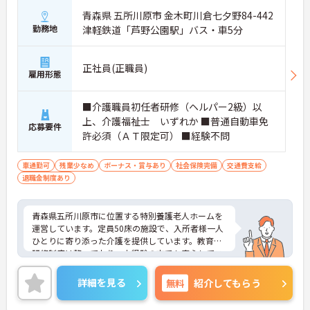
青森県 五所川原市 金木町川倉七夕野84-442
勤務地
津軽鉄道「芦野公園駅」バス・車5分
正社員(正職員)
雇用形態
■介護職員初任者研修（ヘルパー2級）以
上、介護福祉士 いずれか ■普通自動車免
応募要件
許必須（ＡＴ限定可） ■経験不問
車通勤可
残業少なめ
ボーナス・賞与あり
社会保険完備
交通費支給
退職金制度あり
青森県五所川原市に位置する特別養護老人ホームを
運営しています。定員50床の施設で、入所者様一人
ひとりに寄り添った介護を提供しています。教育・
研修制度は整っており、未経験の方でも安心してス
タートできます。所有資格により資格手当も付与さ
れます♪ご興味のある方には、面接対策ポイントな
詳細を見る
無料
紹介してもらう
ど、さらに詳細をお話ししますのでお気軽にご相談
ください！