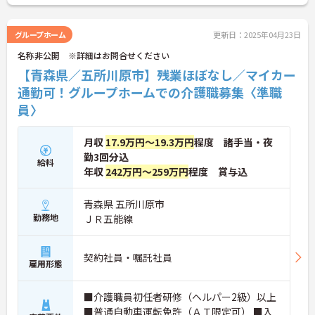
グループホーム
更新日：2025年04月23日
名称非公開 ※詳細はお問合せください
【青森県／五所川原市】残業ほぼなし／マイカー
通勤可！グループホームでの介護職募集〈準職
員〉
月収
17.9万円～19.3万円
程度 諸手当・夜
勤3回分込
給料
年収
242万円～259万円
程度 賞与込
青森県 五所川原市
勤務地
ＪＲ五能線
契約社員・嘱託社員
雇用形態
■介護職員初任者研修（ヘルパー2級）以上
■普通自動車運転免許（ＡＴ限定可） ■入