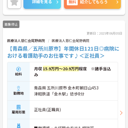
詳細を見る
無料
紹介してもらう
また、住宅手当の支給含め、各種手当も充実してお
りますので、長期的な就業をしやすい環境ですよ！
マイカー通勤OKなので、通勤も楽々です♪
ご興味のある方はお気軽にお問い合わせ下さい。
募集停止
更新日：2025年06月05日
医療法人慈仁会尾野病院
医療法人慈仁会尾野病院
【青森県／五所川原市】年間休日121日◎病院に
おける看護助手のお仕事です♪＜正社員＞
月収
15.9万円～20.9万円
程度 ※諸手当込
給料
み
青森県 五所川原市 金木町朝日山453
勤務地
津軽鉄道「金木駅」徒歩8分
正社員(正職員)
雇用形態