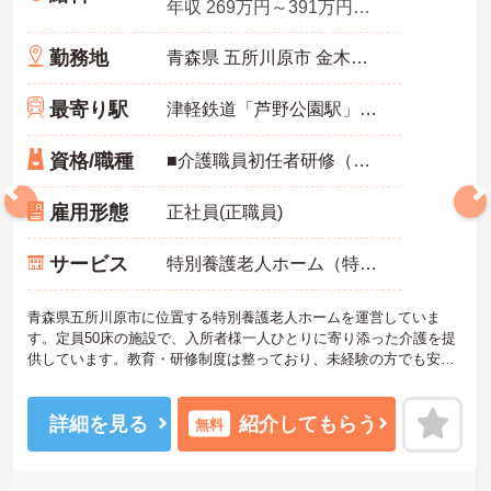
年収 269万円～391万円程度
勤務地
青森県 五所川原市 金木町川倉七夕野84-442
最寄り駅
津軽鉄道「芦野公園駅」バス・車5分
資格/職種
■介護職員初任者研修（ヘルパー2級）以上、介護福祉士 いずれか ■普通自動車免許必須（ＡＴ限定可） ■経験不問
雇用形態
正社員(正職員)
サービス
特別養護老人ホーム（特養）
青森県五所川原市に位置する特別養護老人ホームを運営していま
す。定員50床の施設で、入所者様一人ひとりに寄り添った介護を提
供しています。教育・研修制度は整っており、未経験の方でも安心
してスタートできます。所有資格により資格手当も付与されます♪ご
興味のある方には、面接対策ポイントなど、さらに詳細をお話しし
ますのでお気軽にご相談ください！
詳細を見る
紹介してもらう
無料