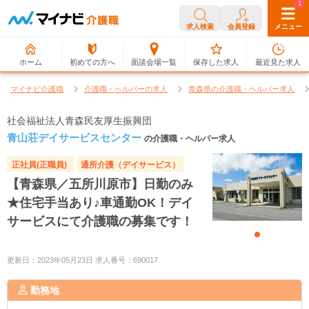
0
1
求人検索
会員登録
メニュー
ホーム
初めての方へ
面談会場一覧
保存した求人
最近見た求人
マイナビ介護職
介護職・ヘルパーの求人
青森県の介護職・ヘルパー求人
社会福祉法人青森民友厚生振興団
青山荘デイサービスセンター
の介護職・ヘルパー求人
正社員(正職員)
通所介護（デイサービス）
【青森県／五所川原市】日勤のみ
★住宅手当あり♪車通勤OK！デイ
サービスにて介護職の募集です！
更新日：2023年05月23日 求人番号：690017
勤務地