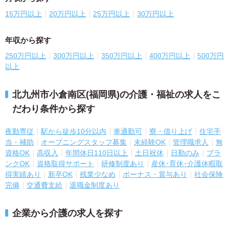
15万円以上
20万円以上
25万円以上
30万円以上
年収から探す
250万円以上
300万円以上
350万円以上
400万円以上
500万円
以上
北九州市小倉南区(福岡県)の介護・福祉の求人をこ
だわり条件から探す
夜勤専従
駅から徒歩10分以内
車通勤可
寮・借り上げ
住宅手
当・補助
オープニングスタッフ募集
未経験OK
管理職求人
無
資格OK
高収入
年間休日110日以上
土日祝休
日勤のみ
ブラ
ンクOK
資格取得サポート
研修制度あり
産休･育休･介護休暇取
得実績あり
新卒OK
残業少なめ
ボーナス・賞与あり
社会保険
完備
交通費支給
退職金制度あり
企業から介護の求人を探す