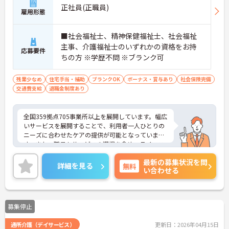
正社員(正職員)
雇用形態
■社会福祉士、精神保健福祉士、社会福祉
主事、介護福祉士のいずれかの資格をお持
応募要件
ちの方 ※学歴不問 ※ブランク可
残業少なめ
住宅手当・補助
ブランクOK
ボーナス・賞与あり
社会保険完備
交通費支給
退職金制度あり
全国359拠点705事業所以上を展開しています。幅広
いサービスを展開することで、利用者一人ひとりの
ニーズに合わせたケアの提供が可能となっていま
す。また、職員もサービスの選択を含め、ライフス
タイルに合わせた働き方の選択肢が多くあります。
最新の募集状況を問
入社時研修はもちろん、サービス・職種ごとに研修
詳細を見る
無料
い合わせる
カリキュラムが整っており学び成長できる環境で
す。
ご興味のある方は面接対策ポイントなどお話致しま
すのでお気軽にお問い合わせください。
募集停止
通所介護（デイサービス）
更新日：2026年04月15日