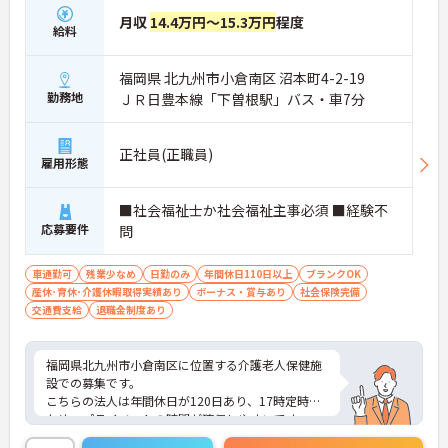
月収
14.4万円～15.3万円
程度
給料
福岡県 北九州市小倉南区 沼本町4-2-19
勤務地
ＪＲ日豊本線「下曽根駅」バス・車7分
正社員(正職員)
雇用形態
■社会福祉士か社会福祉主事必須 ■経験不
応募要件
問
車通勤可
残業少なめ
日勤のみ
年間休日110日以上
ブランクOK
産休･育休･介護休暇取得実績あり
ボーナス・賞与あり
社会保険完備
交通費支給
退職金制度あり
福岡県北九州市小倉南区に位置する介護老人保健施
設での募集です。
こちらの法人は年間休日が120日あり、17時定時の
ため、プライベートの時間が確保しやすいです。
ご興味のある方はご面接のポイントをお伝えします