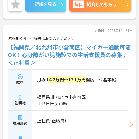
ので、お気軽にお問い合わせください。
詳細を見る
無料
紹介してもらう
更新日：2025年10月31日
名称非公開 ※詳細はお問合せください
【福岡県／北九州市小倉南区】マイカー通勤可能
OK！心身障がい児施設での生活支援員の募集♪
＜正社員＞
月収
14.2万円～17.1万円
程度 ※基本給
給料
福岡県 北九州市小倉南区
勤務地
ＪＲ日田彦山線
正社員(正職員)
雇用形態