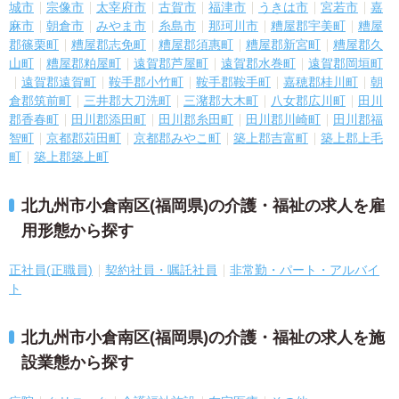
城市
宗像市
太宰府市
古賀市
福津市
うきは市
宮若市
嘉
麻市
朝倉市
みやま市
糸島市
那珂川市
糟屋郡宇美町
糟屋
郡篠栗町
糟屋郡志免町
糟屋郡須惠町
糟屋郡新宮町
糟屋郡久
山町
糟屋郡粕屋町
遠賀郡芦屋町
遠賀郡水巻町
遠賀郡岡垣町
遠賀郡遠賀町
鞍手郡小竹町
鞍手郡鞍手町
嘉穂郡桂川町
朝
倉郡筑前町
三井郡大刀洗町
三潴郡大木町
八女郡広川町
田川
郡香春町
田川郡添田町
田川郡糸田町
田川郡川崎町
田川郡福
智町
京都郡苅田町
京都郡みやこ町
築上郡吉富町
築上郡上毛
町
築上郡築上町
北九州市小倉南区(福岡県)の介護・福祉の求人を雇
用形態から探す
正社員(正職員)
契約社員・嘱託社員
非常勤・パート・アルバイ
ト
北九州市小倉南区(福岡県)の介護・福祉の求人を施
設業態から探す