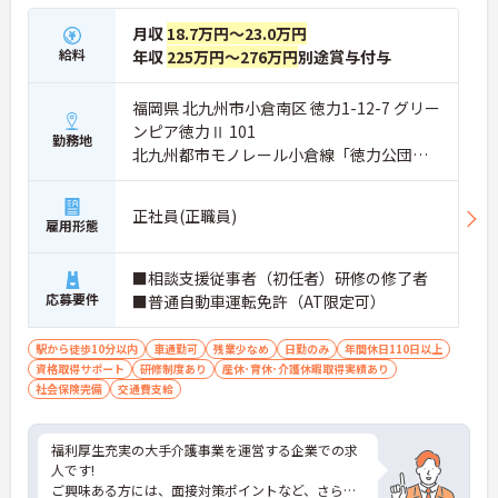
月収
18.7万円～23.0万円
給料
年収
225万円～276万円
別途賞与付与
福岡県 北九州市小倉南区 徳力1-12-7 グリー
ンピア徳力Ⅱ 101
勤務地
北九州都市モノレール小倉線「徳力公団前
駅」徒歩1分
正社員(正職員)
雇用形態
■相談支援従事者（初任者）研修の修了者
応募要件
■普通自動車運転免許（AT限定可）
駅から徒歩10分以内
車通勤可
残業少なめ
日勤のみ
年間休日110日以上
資格取得サポート
研修制度あり
産休･育休･介護休暇取得実績あり
社会保険完備
交通費支給
福利厚生充実の大手介護事業を運営する企業での求
人です!
ご興味ある方には、面接対策ポイントなど、さらに