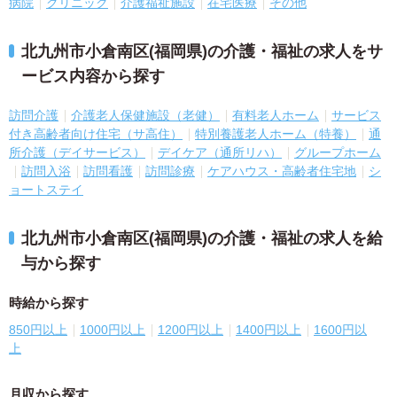
病院
クリニック
介護福祉施設
在宅医療
その他
北九州市小倉南区(福岡県)の介護・福祉の求人をサ
ービス内容から探す
訪問介護
介護老人保健施設（老健）
有料老人ホーム
サービス
付き高齢者向け住宅（サ高住）
特別養護老人ホーム（特養）
通
所介護（デイサービス）
デイケア（通所リハ）
グループホーム
訪問入浴
訪問看護
訪問診療
ケアハウス・高齢者住宅地
シ
ョートステイ
北九州市小倉南区(福岡県)の介護・福祉の求人を給
与から探す
時給から探す
850円以上
1000円以上
1200円以上
1400円以上
1600円以
上
月収から探す