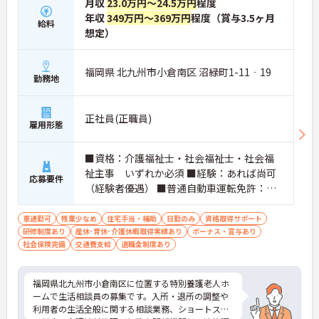
月収
23.0万円～24.5万円
程度
年収
349万円～369万円
程度（賞与3.5ヶ月
給料
想定）
福岡県 北九州市小倉南区 沼緑町1-11‐19
勤務地
正社員(正職員)
雇用形態
■資格：介護福祉士・社会福祉士・社会福
祉主事 いずれか必須 ■経験：あれば尚可
応募要件
（経験者優遇） ■普通自動車運転免許：必
須
車通勤可
残業少なめ
住宅手当・補助
日勤のみ
資格取得サポート
研修制度あり
産休･育休･介護休暇取得実績あり
ボーナス・賞与あり
社会保険完備
交通費支給
退職金制度あり
福岡県北九州市小倉南区に位置する特別養護老人ホ
ームで生活相談員の募集です。入所・退所の調整や
利用者の生活全般に関する相談業務、ショートステ