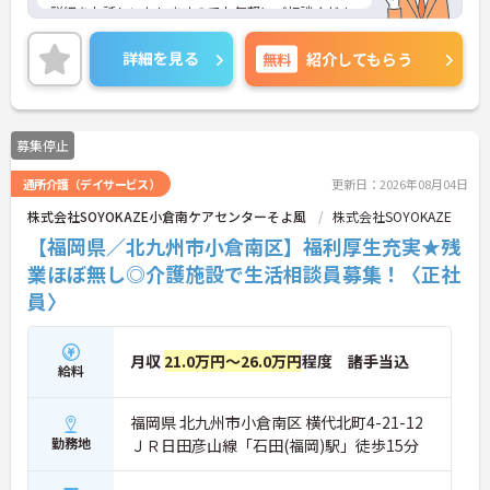
詳細をお話しいたしますのでお気軽にご相談くださ
い！
詳細を見る
無料
紹介してもらう
募集停止
通所介護（デイサービス）
更新日：2026年08月04日
株式会社SOYOKAZE小倉南ケアセンターそよ風
株式会社SOYOKAZE
【福岡県／北九州市小倉南区】福利厚生充実★残
業ほぼ無し◎介護施設で生活相談員募集！〈正社
員〉
月収
21.0万円～26.0万円
程度 諸手当込
給料
福岡県 北九州市小倉南区 横代北町4-21-12
勤務地
ＪＲ日田彦山線「石田(福岡)駅」徒歩15分