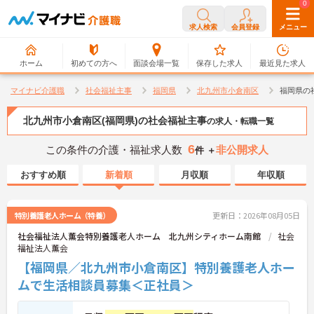
0
0
求人検索
会員登録
メニュー
ホーム
初めての方へ
面談会場一覧
保存した求人
最近見た求人
マイナビ介護職
社会福祉主事
福岡県
北九州市小倉南区
福岡県の
北九州市小倉南区(福岡県)の社会福祉主事
の求人・転職一覧
6
この条件の介護・福祉求人数
非公開求人
件 ＋
おすすめ順
新着順
月収順
年収順
特別養護老人ホーム（特養）
更新日：2026年08月05日
社会福祉法人薫会特別養護老人ホーム 北九州シティホーム南館
社会
福祉法人薫会
【福岡県／北九州市小倉南区】特別養護老人ホー
ムで生活相談員募集＜正社員＞