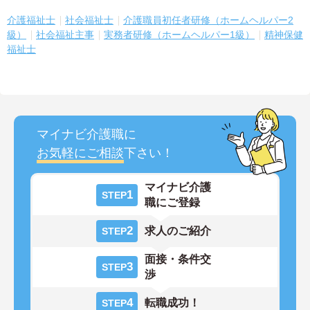
介護福祉士
社会福祉士
介護職員初任者研修（ホームヘルパー2
級）
社会福祉主事
実務者研修（ホームヘルパー1級）
精神保健
福祉士
マイナビ介護職に
お気軽にご相談
下さい！
マイナビ介護
1
STEP
職にご登録
2
求人のご紹介
STEP
面接・条件交
3
STEP
渉
4
転職成功！
STEP