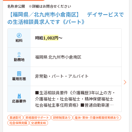
名称非公開 ※詳細はお問合せください
【福岡県／北九州市小倉南区】 デイサービスで
の生活相談員求人です《パート》
時給
1,082円
～
給料
福岡県 北九州市小倉南区
勤務地
非常勤・パート・アルバイト
雇用形態
■生活相談員要件《介護職歴3年以上の方・
介護福祉士・社会福祉士・精神保健福祉士
応募要件
社会福祉主事任用資格》■普通自動車運転
免許（AT限定可）
車通勤可
資格取得サポート
研修制度あり
産休･育休･介護休暇取得実績あり
社会保険完備
交通費支給