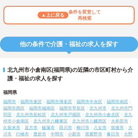
条件を変更して
▲上に戻る
再検索
他の条件で介護・福祉の求人を探す
北九州市小倉南区(福岡県)の近隣の市区町村から介
護・福祉の求人を探す
福岡県
福岡市
福岡市東区
福岡市博多区
福岡市中央区
福岡市南区
福岡市西区
福岡市城南区
福岡市早良区
北九州市
北九州市門
司区
北九州市若松区
北九州市戸畑区
北九州市小倉北区
北九
州市小倉南区
北九州市八幡東区
北九州市八幡西区
大牟田市
久留米市
直方市
飯塚市
田川市
柳川市
八女市
筑後市
大
川市
行橋市
豊前市
中間市
小郡市
筑紫野市
春日市
大野