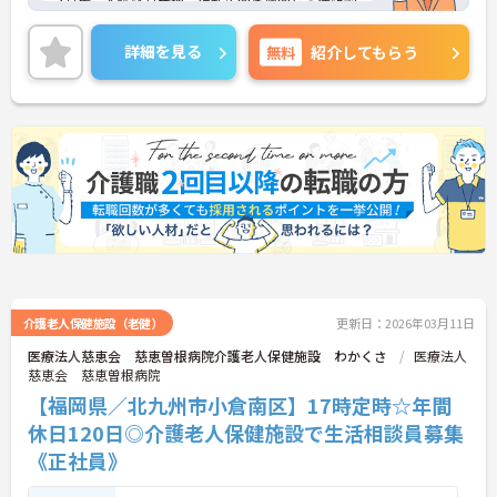
イ対応、介護給付管理、行政や関係機関との連絡調
整など幅広い業務を担当します。
各種手当・福利厚生が充実しており、賞与は3.5ヶ月
詳細を見る
無料
紹介してもらう
分（過去実績）と安定した収入が見込めます。年間
休日107日でプライベートも大切にできます。無料
駐車場完備で通勤も安心。職員研修や資格取得支援
もあり、専門職としてスキルアップを目指す方に最
適な環境です。
ご興味のある方には、面接対策ポイントなどさらに
詳細をお話いたしますので、お気軽にご相談くださ
い。
介護老人保健施設（老健）
更新日：2026年03月11日
医療法人慈恵会 慈恵曽根病院介護老人保健施設 わかくさ
医療法人
慈恵会 慈恵曽根病院
【福岡県／北九州市小倉南区】17時定時☆年間
休日120日◎介護老人保健施設で生活相談員募集
《正社員》