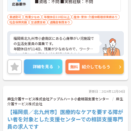
■資格：不問 ■実務経験：不問
応募要件
車通勤可
残業少なめ
年間休日110日以上
産休･育休･介護休暇取得実績あり
社会保険完備
交通費支給
退職金制度あり
福岡県北九州市小倉南区にある心身障がい児施設で
の生活支援員の募集です。
年間休日が114日、残業が少なめなので、ワークラ
イフバランスを整えながら就業ができます。
ご興味のある方には、面接対策ポイントなど、さら
に詳細をお話しいたしますのでお気軽にご相談くだ
詳細を見る
無料
紹介してもらう
さい！
更新日：2024年12月04日
麻生介護サービス株式会社アップルハート小倉相談支援センター
麻生
介護サービス株式会社
【福岡県／北九州市】医療的なケアを要する障が
い者を対象とした支援センターでの相談支援専門
員の求人です