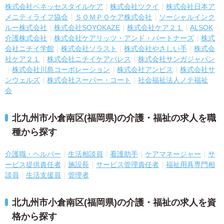
株式会社ベネッセスタイルケア
株式会社ツクイ
株式会社日本ア
メニティライフ協会
ＳＯＭＰＯケア株式会社
ソーシャルインク
ルー株式会社
株式会社SOYOKAZE
株式会社ケア２１
ALSOK
介護株式会社
株式会社ケアリッツ・アンド・パートナーズ
株式
会社ニチイ学館
株式会社ソラスト
株式会社やさしい手
株式会
社ケア２１
株式会社ニチイケアパレス
株式会社サンガジャパン
株式会社川島コーポレーション
株式会社アンビス
株式会社サ
ンウェルズ
株式会社スーパー・コート
社会福祉法人ノテ福祉
会
北九州市小倉南区(福岡県)の介護・福祉の求人を職
種から探す
介護職・ヘルパー
生活相談員
看護助手
ケアマネージャー
サ
ービス提供責任者
施設長
サービス管理責任者
福祉用具専門相
談員
生活支援員
管理者
北九州市小倉南区(福岡県)の介護・福祉の求人を資
格から探す