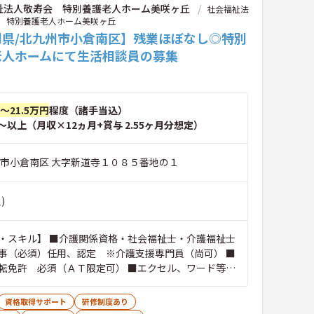
祉法人敬寿会 特別養護老人ホーム美咲ヶ丘
社会福祉法
 特別養護老人ホーム美咲ヶ丘
岡県/北九州市小倉南区】残業ほぼなし◎特別
老人ホームにて生活相談員の募集
円～21.5万円
程度（諸手当込）
～以上（月収×12ヵ月+賞与 2.55ヶ月分想定）
州市小倉南区 大字新道寺１０８５番地の１
)
・スキル】 ■介護関係資格・社会福祉士・介護福祉士
事（必須）任用、認定 ※介護支援専門員（尚可） ■
転免許 必須（ＡＴ限定可） ■エクセル、ワード等、
スキルがあれば可 ■高齢者介護経験があれば尚可
資格取得サポート
研修制度あり