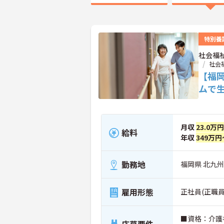
特別養
社会福
社会
【福
ムで
月収
23.0万
給料
年収
349万円
勤務地
福岡県 北九州
雇用形態
正社員(正職員
■資格：介護