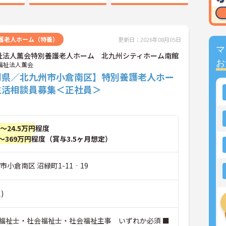
護老人ホーム（特養）
更新日：2026年08月05日
マ
祉法人薫会特別養護老人ホーム 北九州シティホーム南館
お
福祉法人薫会
岡県／北九州市小倉南区】特別養護老人ホー
生活相談員募集＜正社員＞
円～24.5万円
程度
～369万円
程度（賞与3.5ヶ月想定）
市小倉南区 沼緑町1-11‐19
)
福祉士・社会福祉士・社会福祉主事 いずれか必須 ■