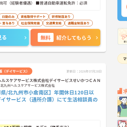
尚可（経験者優遇） ■普通自動車運転免許：必須
日勤のみ
資格取得サポート
研修制度あり
・賞与あり
社会保険完備
交通費支給
退職金制度あり
見る
無料
紹介してもらう
護（デイサービス）
更新日：2026年07月28日
ヘルスケアサービス株式会社デイサービスせいかつＣＡＮ
北九州ヘルスケアサービス株式会社
県/北九州市小倉南区】年間休日120日以
デイサービス（通所介護）にて生活相談員の
！