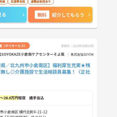
完備
交通費支給
退職金制度あり
見る
無料
紹介してもらう
護（デイサービス）
更新日：2026年08月04日
SOYOKAZE小倉南ケアセンターそよ風
株式会社SOYOK
岡県／北九州市小倉南区】福利厚生充実★残
ぼ無し◎介護施設で生活相談員募集！〈正社
円～26.0万円
程度 諸手当込
市小倉南区 横代北町4-21-12