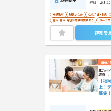
応募要件
経験：あれば
車通勤可
残業少なめ
住宅手当・補助
産休･育休･介護休暇取得実績あり
ボーナス
詳細を
通所介
北九州
城野
【福岡
上！
募集