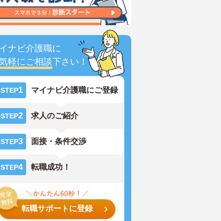
イナビ介護職に
気軽にご相談
下さい！
1
マイナビ介護職にご登録
STEP
2
求人のご紹介
STEP
3
面接・条件交渉
STEP
4
転職成功！
STEP
転職サポートに登録