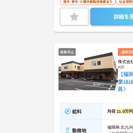
産休･育休･介護休暇取得実績あり
社会保険
詳細を
募集停止
通所介
株式会社
AZE
【福
業ほ
員〉
給料
月収
21.0万
福岡県 北九州
勤務地