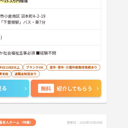
円～15.3万円
程度
市小倉南区 沼本町4-2-19
「下曽根駅」バス・車7分
)
か社会福祉主事必須 ■経験不問
休日110日以上
ブランクOK
産休･育休･介護休暇取得実績あり
費支給
退職金制度あり
見る
無料
紹介してもらう
護老人ホーム（特養）
更新日：2026年03月04日