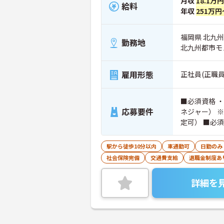
月収
18.1万
給料
年収
251万円
福岡県 北九
勤務地
北九州都市モ
雇用形態
正社員(正職員
■必須資格 
応募要件
ネジャー） ※上記いずれか ・
定可） ■必須経験 ・介護福祉士のみ経験3年以上 （相談員業務経験
あれば尚可）
駅から徒歩10分以内
車通勤可
日勤のみ
社会保険完備
交通費支給
退職金制度あ
詳細を