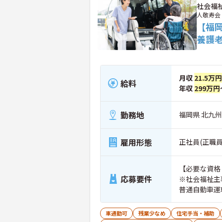
社会福
人敬寿会
【福
養護
月収
21.5万
給料
年収
299万円
勤務地
福岡県 北九
雇用形態
正社員(正職員
【必要な資格
応募要件
※社会福祉主
普通自動車運
基本的なPC
車通勤可
残業少なめ
住宅手当・補助