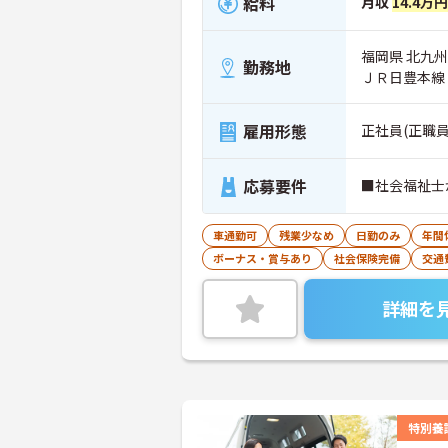
給料
月収
14.4万
福岡県 北九州
勤務地
ＪＲ日豊本線
雇用形態
正社員(正職員
応募要件
■社会福祉士
車通勤可
残業少なめ
日勤のみ
年間
ボーナス・賞与あり
社会保険完備
交通
詳細を
特別養