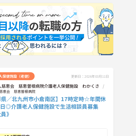
人保健施設（老健）
更新日：2026年03月11日
人慈恵会 慈恵曽根病院介護老人保健施設 わかくさ
慈恵会 慈恵曽根病院
岡県／北九州市小倉南区】17時定時☆年間休
20日◎介護老人保健施設で生活相談員募集
社員》