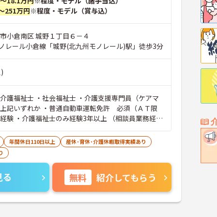
円～18.1万円
※程度・モデル（諸手当込）
～251万円
※程度・モデル（賞与込）
州市小倉南区 城野１丁目６－４
ノレール小倉線「城野(北九州モノレール)駅」徒歩3分
)
・介護福祉士 ・社会福祉士 ・介護支援専門員（ケアマ
普通自動車運転免許 必須（ＡＴ限
年間休日110日以上
産休･育休･介護休暇取得実績あり
り
見る
無料
紹介してもらう