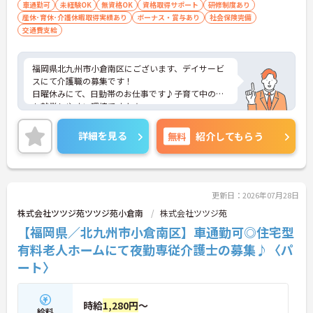
車通勤可
未経験OK
無資格OK
資格取得サポート
研修制度あり
産休･育休･介護休暇取得実績あり
ボーナス・賞与あり
社会保険完備
交通費支給
福岡県北九州市小倉南区にございます、デイサービ
スにて介護職の募集です！
日曜休みにて、日勤帯のお仕事です♪子育て中の方
も就業しやすい環境ですよ★
ご興味のある方は、マイナビ介護職までお問い合わ
せください。
詳細を見る
無料
紹介してもらう
更新日：2026年07月28日
株式会社ツツジ苑ツツジ苑小倉南
株式会社ツツジ苑
【福岡県／北九州市小倉南区】車通勤可◎住宅型
有料老人ホームにて夜勤専従介護士の募集♪〈パ
ート〉
時給
1,280円
～
給料