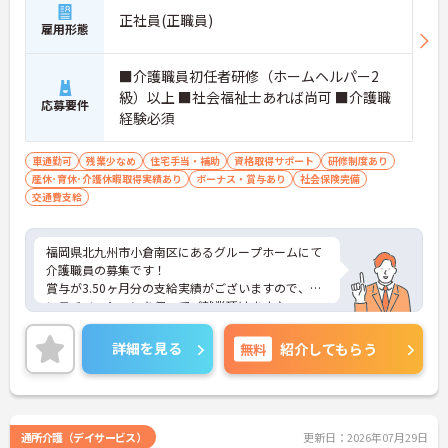
正社員(正職員)
雇用形態
■介護職員初任者研修（ホームヘルパー2
級）以上 ■社会福祉士あれば尚可 ■介護職
応募要件
経験必須
車通勤可
残業少なめ
住宅手当・補助
資格取得サポート
研修制度あり
産休･育休･介護休暇取得実績あり
ボーナス・賞与あり
社会保険完備
交通費支給
福岡県北九州市小倉南区にあるグループホームにて
介護職員の募集です！
賞与が3.50ヶ月分の支給実績がございますので、高
いモチベーションを保ってご就業頂けます♪
無料駐車場があり、マイカー通勤も可能◎離れた地
域にお住まいの方もストレス無く通勤していただけ
詳細を見る
無料
紹介してもらう
ます！
ご興味のある方には、面接対策ポイントなど、さら
に詳細をお話しいたしますのでお気軽にご相談くだ
さい！
通所介護（デイサービス）
更新日：2026年07月29日