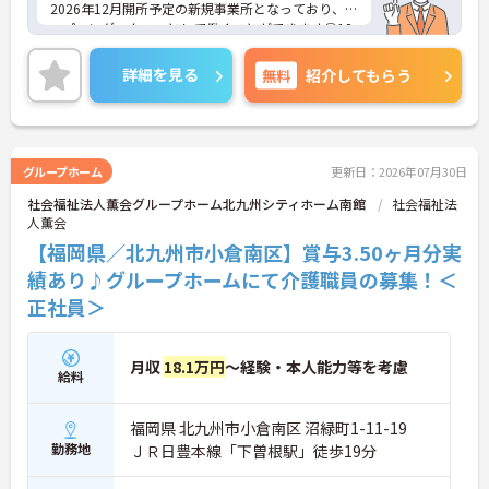
2026年12月開所予定の新規事業所となっており、オ
ープニングスタッフとして働くことができます◎18
時終業の日勤のみの勤務となっており、生活リズム
が整いやすくご家庭をお持ちの方にもおすすめです
詳細を見る
無料
紹介してもらう
♪マイカー通勤も可能となっており、駐車場もある
ので通勤もラクラク安心です！
ご興味のある方は、面接のポイントをお伝えします
のでお気軽にご連絡ください！
グループホーム
更新日：2026年07月30日
社会福祉法人薫会グループホーム北九州シティホーム南館
社会福祉法
人薫会
【福岡県／北九州市小倉南区】賞与3.50ヶ月分実
績あり♪グループホームにて介護職員の募集！＜
正社員＞
月収
18.1万円
～経験・本人能力等を考慮
給料
福岡県 北九州市小倉南区 沼緑町1-11-19
勤務地
ＪＲ日豊本線「下曽根駅」徒歩19分