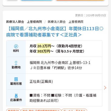
でお気軽にお問い合わせください！
更新日：2026年08月05日
医療法人錦会 上曽根病院
医療法人錦会 上曽根病院
【福岡県／北九州市小倉南区】年間休日113日◎
病院で看護補助者募集です＜正社員＞
月収
20.2万円
～（夜勤月4回想定）
給料
年収
303万円
～（賞与3.5ヶ月想定）
福岡県 北九州市小倉南区 上曽根5-13-1
勤務地
ＪＲ日豊本線「朽網駅」徒歩14分
正社員(正職員)
雇用形態
■資格：不問 ■経験：不問（介護・看護補
応募要件
助経験あれば尚可）
無資格OK
産休･育休･介護休暇取得実績あり
ボーナス・賞与あり