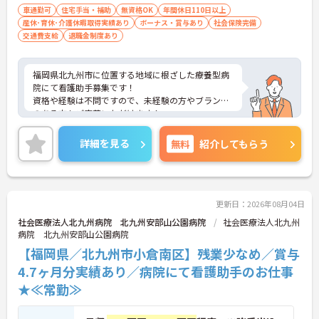
車通勤可
住宅手当・補助
無資格OK
年間休日110日以上
産休･育休･介護休暇取得実績あり
ボーナス・賞与あり
社会保険完備
交通費支給
退職金制度あり
福岡県北九州市に位置する地域に根ざした療養型病
院にて看護助手募集です！
資格や経験は不問ですので、未経験の方やブランク
のある方もご応募いただけます！
年間休日も122日としっかりお休みも取得出来るの
で、ワークライフバランスを大切にしたい方にオス
詳細を見る
無料
紹介してもらう
スメです◎
ご興味ある方には、面接対策ポイントなど、さらに
詳細をお話しいたしますのでお気軽にご相談くださ
い！
更新日：2026年08月04日
社会医療法人北九州病院 北九州安部山公園病院
社会医療法人北九州
病院 北九州安部山公園病院
【福岡県／北九州市小倉南区】残業少なめ／賞与
4.7ヶ月分実績あり／病院にて看護助手のお仕事
★≪常勤≫