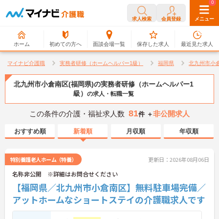
0
0
求人検索
会員登録
メニュー
ホーム
初めての方へ
面談会場一覧
保存した求人
最近見た求人
マイナビ介護職
実務者研修（ホームヘルパー1級）
福岡県
北九州市小
北九州市小倉南区(福岡県)の実務者研修（ホームヘルパー1
級）
の求人・転職一覧
81
この条件の介護・福祉求人数
非公開求人
件 ＋
おすすめ順
新着順
月収順
年収順
特別養護老人ホーム（特養）
更新日：2026年08月06日
名称非公開 ※詳細はお問合せください
【福岡県／北九州市小倉南区】無料駐車場完備／
アットホームなショートステイの介護職求人です