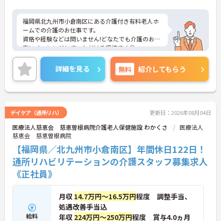
福岡県北九州市小倉南区にある介護付き有料老人ホ
ームでの介護のお仕事です。
資格や経験などは問いません!どなたでも介護のお仕
事にチャレンジしていただける環境です◎
経験が浅い・ブランクのある方も安心！風通しの良
い働きやすい職場ですよ♪残業は月10時間程度なの
詳細を見る
無料
紹介してもらう
で、ゆとりを持って働きたい方におすすめです。
マイカー通勤OKなので、通勤も楽々です♪
ご興味がある方は是非一度マイナビまでお問合せ下
さい。更に詳細などお伝えします。
デイケア（通所リハ）
更新日：2026年08月04日
医療法人慈恵会 慈恵曽根病院介護老人保健施設 わかくさ
医療法人
慈恵会 慈恵曽根病院
【福岡県／北九州市小倉南区】年間休日122日！
通所リハビリテーションの介護スタッフ募集求人
《正社員》
月収
14.7万円～16.5万円
程度 調整手当、
処遇改善手当込
給料
年収
224万円～250万円
程度 賞与4.0ヵ月