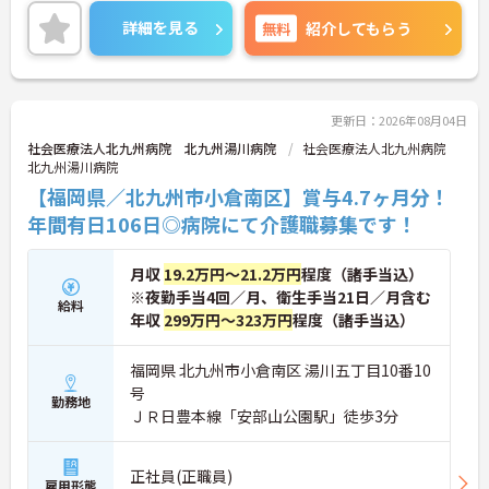
心してご入職いただけます◎
賞与も4.7掛け津分の実績あり♪頑張りをしっかり評
詳細を見る
無料
紹介してもらう
価してくれる環境が整っているので、仕事のモチベ
ーションにつながります。
ご興味ある方には、面接対策ポイントなど、さらに
詳細をお話しいたしますのでお気軽にご相談くださ
い！
更新日：2026年08月04日
社会医療法人北九州病院 北九州湯川病院
社会医療法人北九州病院
北九州湯川病院
【福岡県／北九州市小倉南区】賞与4.7ヶ月分！
年間有日106日◎病院にて介護職募集です！
月収
19.2万円～21.2万円
程度（諸手当込）
※夜勤手当4回／月、衛生手当21日／月含む
給料
年収
299万円～323万円
程度（諸手当込）
福岡県 北九州市小倉南区 湯川五丁目10番10
号
勤務地
ＪＲ日豊本線「安部山公園駅」徒歩3分
正社員(正職員)
雇用形態