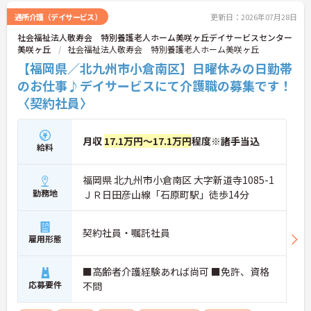
通所介護（デイサービス）
更新日：2026年07月28日
社会福祉法人敬寿会 特別養護老人ホーム美咲ヶ丘デイサービスセンター
美咲ヶ丘
社会福祉法人敬寿会 特別養護老人ホーム美咲ヶ丘
【福岡県／北九州市小倉南区】日曜休みの日勤帯
のお仕事♪デイサービスにて介護職の募集です！
〈契約社員〉
月収
17.1万円～17.1万円
程度※諸手当込
給料
福岡県 北九州市小倉南区 大字新道寺1085-1
勤務地
ＪＲ日田彦山線「石原町駅」徒歩14分
契約社員・嘱託社員
雇用形態
■高齢者介護経験あれば尚可 ■免許、資格
応募要件
不問