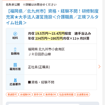
名称非公開 ※詳細はお問合せください
【福岡県／北九州市】資格・経験不問！研修制度
充実★大手法人運営施設＜介護職員／正規フルタ
イム社員＞
月収
19.5万円～23.4万円
程度 諸手当込み
給料
年収
234万円～280万円
月収×12ヶ月計算
福岡県 北九州市小倉南区
勤務地
ＪＲ日田彦山線
正社員(正職員)
雇用形態
■資格・経験不問
応募要件
車通勤可
未経験OK
新卒OK
無資格OK
社会保険完備
交通費支給