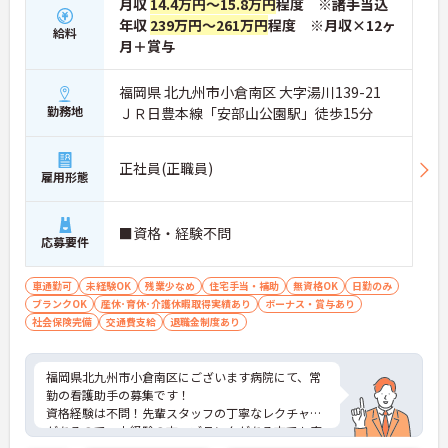
月収
14.4万円～15.8万円
程度 ※諸手当込
年収
239万円～261万円
程度 ※月収×12ヶ
給料
月＋賞与
福岡県 北九州市小倉南区 大字湯川139-21
勤務地
ＪＲ日豊本線「安部山公園駅」徒歩15分
正社員(正職員)
雇用形態
■資格・経験不問
応募要件
車通勤可
未経験OK
残業少なめ
住宅手当・補助
無資格OK
日勤のみ
ブランクOK
産休･育休･介護休暇取得実績あり
ボーナス・賞与あり
社会保険完備
交通費支給
退職金制度あり
福岡県北九州市小倉南区にございます病院にて、常
勤の看護助手の募集です！
資格経験は不問！先輩スタッフの丁寧なレクチャー
があるので、未経験の方・ブランクがある方でも安