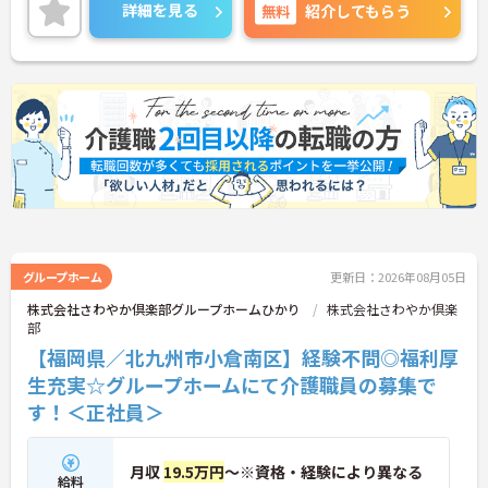
ださい。
詳細を見る
無料
紹介してもらう
グループホーム
更新日：2026年08月05日
株式会社さわやか倶楽部グループホームひかり
株式会社さわやか倶楽
部
【福岡県／北九州市小倉南区】経験不問◎福利厚
生充実☆グループホームにて介護職員の募集で
す！＜正社員＞
月収
19.5万円
～※資格・経験により異なる
給料