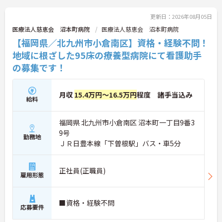
更新日：2026年08月05日
医療法人慈恵会 沼本町病院
医療法人慈恵会 沼本町病院
【福岡県／北九州市小倉南区】資格・経験不問！
地域に根ざした95床の療養型病院にて看護助手
の募集です！
月収
15.4万円～16.5万円
程度 諸手当込み
給料
福岡県 北九州市小倉南区 沼本町一丁目9番3
9号
勤務地
ＪＲ日豊本線「下曽根駅」バス・車5分
正社員(正職員)
雇用形態
■資格・経験不問
応募要件