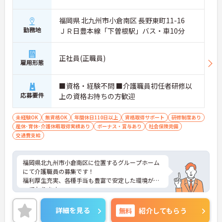
福岡県 北九州市小倉南区 長野東町11-16
勤務地
ＪＲ日豊本線「下曽根駅」バス・車10分
正社員(正職員)
雇用形態
■資格・経験不問 ■介護職員初任者研修以
応募要件
上の資格お持ちの方歓迎
未経験OK
無資格OK
年間休日110日以上
資格取得サポート
研修制度あり
産休･育休･介護休暇取得実績あり
ボーナス・賞与あり
社会保険完備
交通費支給
福岡県北九州市小倉南区に位置するグループホーム
にて介護職員の募集です！
福利厚生充実、各種手当も豊富で安定した環境が整
っております。
年間休日も117日あり、無理なくご家庭やプライベ
ートと両立することができます。
詳細を見る
無料
紹介してもらう
ご興味のある方は、面接のポイントお伝えしますの