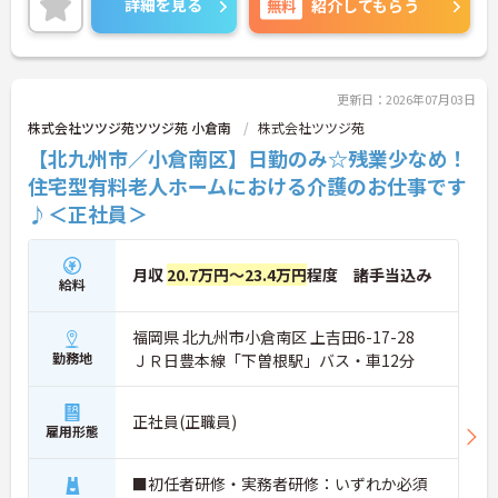
詳細を見る
無料
紹介してもらう
詳細をお話しいたしますのでお気軽にご相談くださ
い。
更新日：2026年07月03日
株式会社ツツジ苑ツツジ苑 小倉南
株式会社ツツジ苑
【北九州市／小倉南区】日勤のみ☆残業少なめ！
住宅型有料老人ホームにおける介護のお仕事です
♪＜正社員＞
月収
20.7万円～23.4万円
程度 諸手当込み
給料
福岡県 北九州市小倉南区 上吉田6-17-28
勤務地
ＪＲ日豊本線「下曽根駅」バス・車12分
正社員(正職員)
雇用形態
■初任者研修・実務者研修：いずれか必須