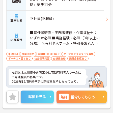
勤務地
駅」徒歩11分
正社員(正職員)
雇用形態
■初任者研修・実務者研修・介護福祉士：
いずれか必須 ■実務経験：必須（3年以上の
応募要件
経験） ※有料老人ホーム・特別養護老人ホ
ーム・グループホームなど介護施設での経
験がある方歓迎
車通勤可
残業少なめ
年間休日110日以上
オープニングスタッフ募集
ボーナス・賞与あり
社会保険完備
交通費支給
退職金制度あり
福岡県北九州市小倉南区の住宅型有料老人ホームに
て介護職員の募集です。
2026年12月開所予定の新規事業所となっており、オ
ープニングスタッフとして働くことができます！ま
た、研修制度や資格取得支援制度があり、働きなが
らスキルアップも可能となっております♪
詳細を見る
無料
紹介してもらう
ご興味のある方には、面接対策ポイントなど、さら
に詳細をご案内しますのでお気軽にご相談くださ
い！