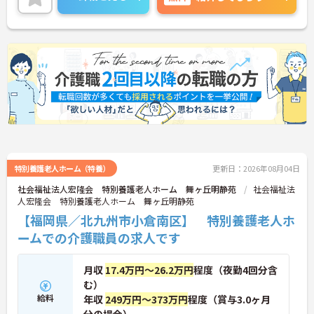
細をお話致しますのでお気軽にご相談ください。
特別養護老人ホーム（特養）
更新日：2026年08月04日
社会福祉法人宏隆会 特別養護老人ホーム 舞ヶ丘明静苑
社会福祉法
人宏隆会 特別養護老人ホーム 舞ヶ丘明静苑
【福岡県／北九州市小倉南区】 特別養護老人ホ
ームでの介護職員の求人です
月収
17.4万円～26.2万円
程度（夜勤4回分含
む）
給料
年収
249万円～373万円
程度（賞与3.0ヶ月
分の場合）