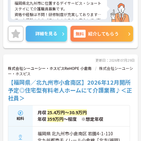
福岡県北九州市に位置するデイサービス・ショート
ステイにて介護職員募集です。
資格や経験は不問！研修制度が充実しておりますの
で、未経験の方やブランクのある方も安心してご勤
務いただけます。
ご興味ある方には、面接対策ポイントなど、さらに
詳細を見る
無料
紹介してもらう
詳細をお話しいたしますのでお気軽にご相談くださ
い！
更新日：2026年07月29日
株式会社シーユーシー・ホスピスReHOPE 小倉南
株式会社シーユーシ
ー・ホスピス
【福岡県／北九州市小倉南区】2026年12月開所
予定◎住宅型有料老人ホームにて介護業務♪＜正
社員＞
月収
25.4万円～30.9万円
給料
年収
359万円
～程度 ※想定年収
福岡県 北九州市小倉南区 若園4-1-110
北九州都市モノレール小倉線「北方(福岡)