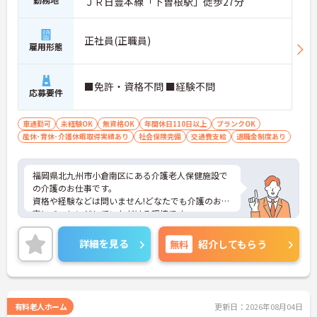
ＪＲ日豊本線「下曽根駅」徒歩27分
正社員(正職員)
雇用形態
■免許・資格不問 ■経験不問
応募要件
車通勤可
未経験OK
無資格OK
年間休日110日以上
ブランクOK
産休･育休･介護休暇取得実績あり
社会保険完備
交通費支給
退職金制度あり
福岡県北九州市小倉南区にある介護老人保健施設で
の介護のお仕事です。
資格や経験などは問いません!どなたでも介護のお仕
事にチャレンジしていただける環境です。
年間休日は120日！プライベートの時間も十分に確
保できます♪
詳細を見る
無料
紹介してもらう
賞与や昇給、退職金などの待遇が一通り整ってお
り、安定した環境の中で働きたい方にピッタリで
す。
マイカー通勤も可能なため、通勤に便利です。
ご興味がある方は是非一度マイナビまでお問合せ下
有料老人ホーム
更新日：2026年08月04日
さい。更に詳細などお伝えします。