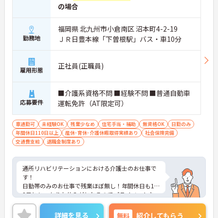
の場合
福岡県 北九州市小倉南区 沼本町4-2-19
勤務地
ＪＲ日豊本線「下曽根駅」バス・車10分
正社員(正職員)
雇用形態
■介護系資格不問 ■経験不問 ■普通自動車
応募要件
運転免許（AT限定可）
車通勤可
未経験OK
残業少なめ
住宅手当・補助
無資格OK
日勤のみ
年間休日110日以上
産休･育休･介護休暇取得実績あり
社会保険完備
交通費支給
退職金制度あり
通所リハビリテーションにおける介護士のお仕事で
す！
日勤帯のみのお仕事で残業ほぼ無し！年間休日も12
2日としっかりお休みがとれるのでプライベートな
時間も大切にしながら働けます。
ご興味ある方には、面接のポイントなど、さらに詳
詳細を見る
無料
紹介してもらう