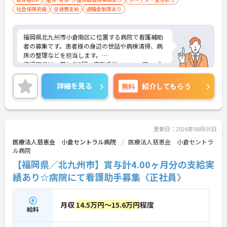
社会保険完備
交通費支給
退職金制度あり
福岡県北九州市小倉南区に位置する病院で看護補助
者の募集です。患者様の身辺の世話や病棟清掃、病
床の整理などを担当します。
待遇面では、賞与年2回、夜勤手当、ベースアップ
評価料手当など手当が充実。年間休日は113日、週
休二日制でプライベートも確保できます。マイカー
詳細を見る
無料
紹介してもらう
通勤OK（無料駐車場あり）、託児施設もあり、子育
て中の方にも働きやすい環境です。
ご興味のある方には、面接対策ポイントなどさらに
詳細をお話いたしますので、お気軽にご相談くださ
い。
更新日：2026年08月05日
医療法人慈恵会 小倉セントラル病院
医療法人慈恵会 小倉セントラ
ル病院
【福岡県／北九州市】賞与計4.00ヶ月分の支給実
績あり☆病院にて看護助手募集〈正社員〉
月収
14.5万円～15.6万円
程度
給料