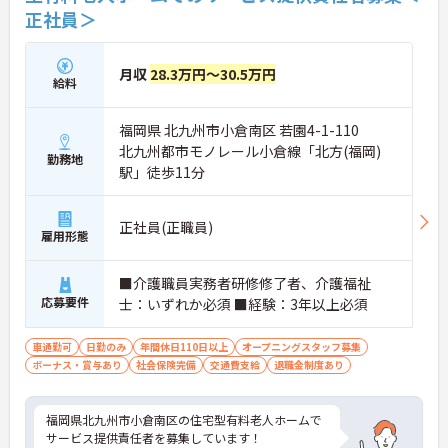
正社員＞
月収
28.3万円～30.5万円
給料
福岡県 北九州市小倉南区 若園4-1-110
北九州都市モノレール小倉線「北方(福岡)
勤務地
駅」徒歩11分
正社員(正職員)
雇用形態
■介護職員実務者研修修了者、介護福祉
応募要件
士：いずれか必須 ■経験：3年以上必須
車通勤可
日勤のみ
年間休日110日以上
オープニングスタッフ募集
ボーナス・賞与あり
社会保険完備
交通費支給
退職金制度あり
福岡県北九州市小倉南区の住宅型有料老人ホームで
サービス提供責任者を募集しています！