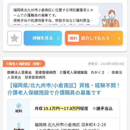
福岡県北九州市小倉南区に位置する特別養護老人ホ
ームで介護職員の募集です。
資格手当や処遇改善手当、夜勤手当など福利厚生が
充実しており、賞与は年2回、3.5ヶ月分（過去実
績）と安定した収入が見込めます。さらに、職員研
修や資格取得支援もあり、専門職としてスキルアッ
詳細を見る
無料
紹介してもらう
プを目指す方に最適な環境です。無料駐車場完備で
通勤も安心です♪
ご興味のある方には、面接対策ポイントなどさらに
詳細をお話いたしますので、お気軽にご相談くださ
い。
介護老人保健施設（老健）
更新日：2026年08月04日
医療法人慈恵会 慈恵曽根病院 介護老人保健施設 わかくさ
医療法
人慈恵会 慈恵曽根病院
【福岡県/北九州市/小倉南区】資格・経験不問！
介護老人保健施設で介護職員の募集です
月収
15.1万円～17.8万円
程度 ※諸手当込
給料
福岡県 北九州市小倉南区 沼本町4-2-19
勤務地