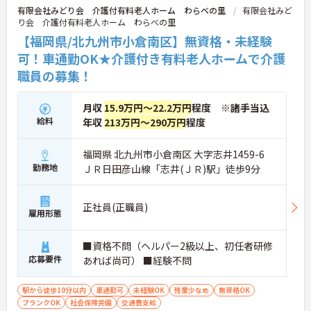
有限会社みどり会 介護付有料老人ホーム わらべの里
有限会社みど
り会 介護付有料老人ホーム わらべの里
【福岡県/北九州市小倉南区】無資格・未経験
可！車通勤OK★介護付き有料老人ホームで介護
職員の募集！
月収
15.9万円～22.2万円
程度 ※諸手当込
給料
年収
213万円～290万円
程度
福岡県 北九州市小倉南区 大字志井1459-6
勤務地
ＪＲ日田彦山線「志井(ＪＲ)駅」徒歩9分
正社員(正職員)
雇用形態
■資格不問（ヘルパー2級以上、初任者研修
応募要件
あれば尚可） ■経験不問
駅から徒歩10分以内
車通勤可
未経験OK
残業少なめ
無資格OK
ブランクOK
社会保険完備
交通費支給