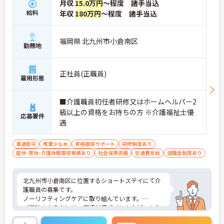
月収
15.0万円
～程度 諸手当込
給料
年収
180万円
～程度 諸手当込
福岡県 北九州市小倉南区
勤務地
正社員(正職員)
雇用形態
■介護職員初任者研修又はホームヘルパー2
級以上の資格をお持ちの方 ※介護福祉士優
応募要件
遇
車通勤可
残業少なめ
資格取得サポート
研修制度あり
産休･育休･介護休暇取得実績あり
社会保険完備
交通費支給
退職金制度あり
北九州市小倉南区に位置するショートステイにて介
護職員の募集です。
ノーリフティングケアに取り組んでいます。
ご興味のある方には、面接対策ポイントなど、さら
に詳細をお話しいたしますので、お気軽にご相談く