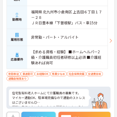
福岡県 北九州市小倉南区 上吉田６丁目１７
－２８
勤務地
ＪＲ日豊本線「下曽根駅」バス・車15分
非常勤・パート・アルバイト
雇用形態
【求める資格・経験】 ■ホームヘルパー2
級・介護職員初任者研修以上必須 ■介護経
応募要件
験あれば尚可
夜勤専従
車通勤可
未経験OK
残業少なめ
社会保険完備
交通費支給
退職金制度あり
住宅型有料老人ホームにて介護職員の募集です。
マイカー通勤OK、駐車場完備なので通勤のストレス
はございません◎
経験に自信のない方やこれから頑張りたいという未
経験の方でもご応募可能です♪
ご興味ある方には、面接対策ポイントなど、さらに