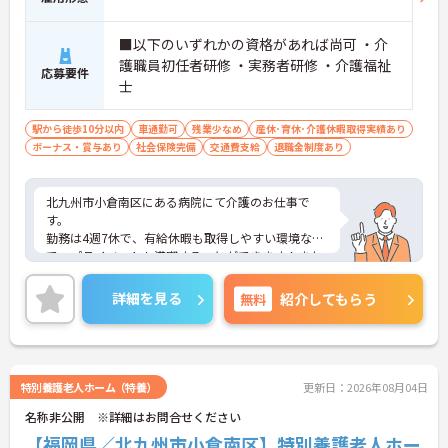
■以下のいずれかの資格があれば尚可 ・介
護職員初任者研修 ・実務者研修 ・介護福祉
応募要件
士
駅から徒歩10分以内
車通勤可
残業少なめ
産休･育休･介護休暇取得実績あり
ボーナス・賞与あり
社会保険完備
交通費支給
退職金制度あり
北九州市小倉南区にある病院にて介護のお仕事で
す。
勤務は4週7休で、有給休暇も取得しやすい環境なの
で、プライベートも満喫することができます！また
賞与4.7ヶ月分支給実績もあり、頑張りがしっかりと
反映されるのもおすすめしたいポイントのひとつで
詳細を見る
無料
紹介してもらう
す♪
ご興味がある方は是非一度マイナビまでお問い合わ
せください。さらに詳細などお伝えします！
特別養護老人ホーム（特養）
更新日：2026年08月04日
名称非公開 ※詳細はお問合せください
【福岡県／北九州市小倉南区】特別養護老人ホー