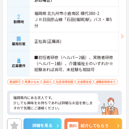
福岡県 北九州市小倉南区 横代380-2
ＪＲ日田彦山線「石田(福岡)駅」バス・車5
勤務地
分
正社員(正職員)
雇用形態
■初任者研修（ヘルパー2級）、実務者研修
（ヘルパー1級）、介護福祉士のいずれか※
応募要件
経験あれば尚可、未経験も相談可
車通勤可
残業少なめ
高収入
社会保険完備
交通費支給
退職金制度あり
福岡県内にある求人です。
少しでも興味をお持ちであれば詳細なお話を致しま
すので気軽にご連絡ください。
詳細を見る
無料
紹介してもらう