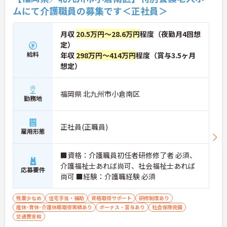
ムにて介護職員の募集です＜正社員＞
月収
20.5万円～28.6万円
程度（夜勤月4回想
定）
給料
年収
298万円～414万円
程度（賞与3.5ヶ月
想定）
福岡県 北九州市小倉南区
勤務地
正社員(正職員)
雇用形態
■資格：介護職員初任者研修修了者 必須、
介護福祉士あれば尚可、社会福祉士あれば
応募要件
尚可 ■経験：介護職経験 必須
残業少なめ
住宅手当・補助
資格取得サポート
研修制度あり
産休･育休･介護休暇取得実績あり
ボーナス・賞与あり
社会保険完備
交通費支給