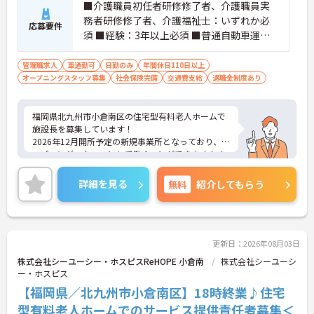
■介護職員初任者研修修了者、介護職員実
務者研修修了者、介護福祉士：いずれか必
応募要件
須 ■経験：3年以上必須 ■普通自動車運転
免許（AT限定可）
管理職求人
車通勤可
日勤のみ
年間休日110日以上
オープニングスタッフ募集
社会保険完備
交通費支給
退職金制度あり
福岡県北九州市小倉南区の住宅型有料老人ホームで
施設長を募集しています！
2026年12月開所予定の新規事業所となっており、オ
ープニングスタッフとして働くことができます！ま
た、施設長での募集となっており、キャリアアップ
をお考えの方にもおすすめです◎研修制度や資格取
詳細を見る
無料
紹介してもらう
得支援制度があり、働きながらスキルアップも可能
となっております♪
ご興味のある方は、面接のポイントをお伝えします
のでお気軽にご連絡ください！
更新日：2026年08月03日
株式会社シーユーシー・ホスピスReHOPE 小倉南
株式会社シーユーシ
ー・ホスピス
【福岡県／北九州市小倉南区】18時終業♪住宅
型有料老人ホームでのサービス提供責任者募集＜