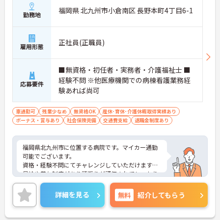
福岡県 北九州市小倉南区 長野本町4丁目6-1
勤務地
正社員(正職員)
雇用形態
■無資格・初任者・実務者・介護福祉士 ■
経験不問 ※他医療機関での病棟看護業務経
応募要件
験あれば尚可
車通勤可
残業少なめ
無資格OK
産休･育休･介護休暇取得実績あり
ボーナス・賞与あり
社会保険完備
交通費支給
退職金制度あり
福岡県北九州市に位置する病院です。マイカー通勤
可能でございます。
資格・経験不問にてチャレンジしていただけます。
昇給や賞与制度があり頑張りが評価されてしっかり
と職員に還元されます。賞与は計4ヶ月分の支給実績
と嬉しい高待遇です。
詳細を見る
無料
紹介してもらう
ご興味のある方には、面接対策ポイントなど、さら
に詳細をお話しいたしますのでお気軽にご相談くだ
さい！