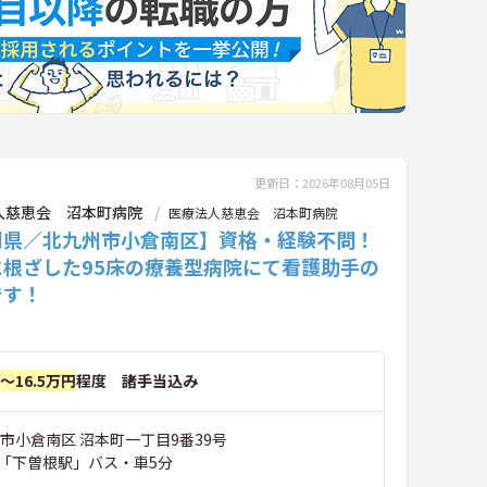
更新日：2026年08月05日
人慈恵会 沼本町病院
医療法人慈恵会 沼本町病院
岡県／北九州市小倉南区】資格・経験不問！
に根ざした95床の療養型病院にて看護助手の
です！
円～16.5万円
程度 諸手当込み
市小倉南区 沼本町一丁目9番39号
「下曽根駅」バス・車5分