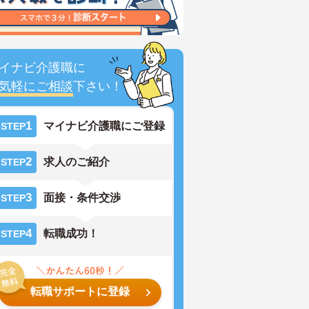
イナビ介護職に
気軽にご相談
下さい！
1
マイナビ介護職にご登録
STEP
2
求人のご紹介
STEP
3
面接・条件交渉
STEP
4
転職成功！
STEP
転職サポートに登録