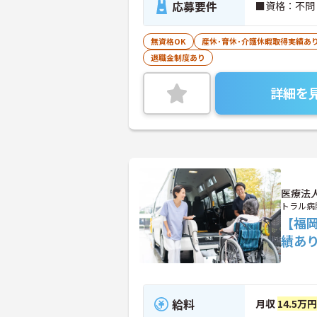
応募要件
■資格：不問
無資格OK
産休･育休･介護休暇取得実績あ
退職金制度あり
詳細を
医療法
トラル病
【福岡
績あ
給料
月収
14.5万