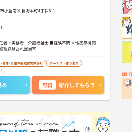
市小倉南区 長野本町4丁目6-1
)
任者・実務者・介護福祉士 ■経験不問 ※他医療機関
業務経験あれば尚可
休･育休･介護休暇取得実績あり
ボーナス・賞与あり
り
見る
無料
紹介してもらう