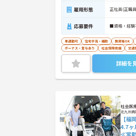
雇用形態
正社員(正職員
応募要件
■資格・経験
車通勤可
住宅手当・補助
無資格OK
ボーナス・賞与あり
社会保険完備
交通
詳細を
社会医
北九州病
【福
4.7
≪常