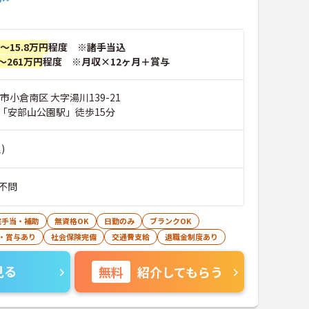
円～15.8万円
程度 ※諸手当込
～261万円
程度 ※月収×12ヶ月＋賞与
市小倉南区 大字湯川139-21
「安部山公園駅」徒歩15分
)
不問
宅手当・補助
無資格OK
日勤のみ
ブランクOK
・賞与あり
社会保険完備
交通費支給
退職金制度あり
見る
無料
紹介してもらう