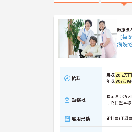
医療法
【福
病院
月収
20.2万円
給料
年収
303万円
福岡県 北九州
勤務地
ＪＲ日豊本線
雇用形態
正社員(正職員