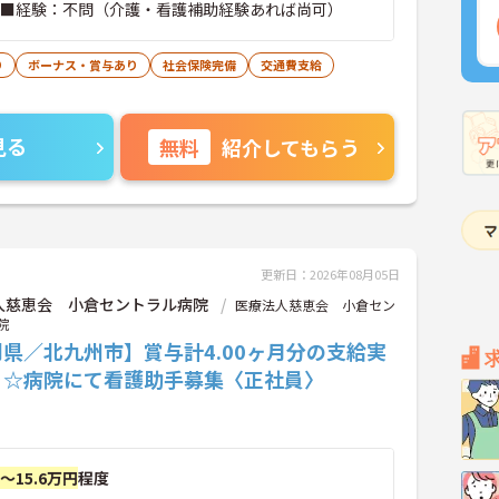
 ■経験：不問（介護・看護補助経験あれば尚可）
り
ボーナス・賞与あり
社会保険完備
交通費支給
見る
無料
紹介してもらう
更新日：2026年08月05日
人慈恵会 小倉セントラル病院
医療法人慈恵会 小倉セン
院
県／北九州市】賞与計4.00ヶ月分の支給実
り☆病院にて看護助手募集〈正社員〉
円～15.6万円
程度