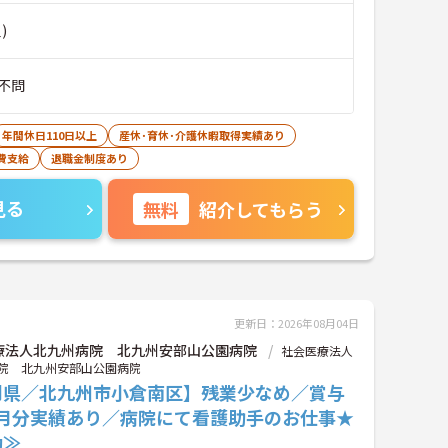
)
不問
年間休日110日以上
産休･育休･介護休暇取得実績あり
費支給
退職金制度あり
見る
無料
紹介してもらう
更新日：2026年08月04日
療法人北九州病院 北九州安部山公園病院
社会医療法人
院 北九州安部山公園病院
岡県／北九州市小倉南区】残業少なめ／賞与
ヶ月分実績あり／病院にて看護助手のお仕事★
勤≫