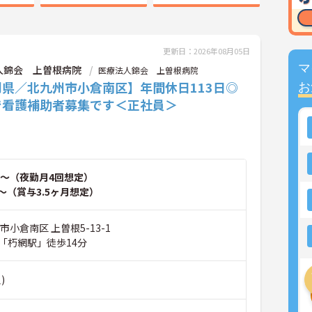
更新日：2026年08月05日
マ
人錦会 上曽根病院
医療法人錦会 上曽根病院
岡県／北九州市小倉南区】年間休日113日◎
お
で看護補助者募集です＜正社員＞
～（夜勤月4回想定）
～（賞与3.5ヶ月想定）
市小倉南区 上曽根5-13-1
「朽網駅」徒歩14分
)