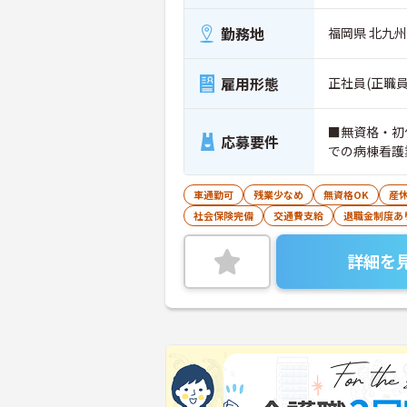
勤務地
福岡県 北九州
雇用形態
正社員(正職員
■無資格・初
応募要件
での病棟看護
車通勤可
残業少なめ
無資格OK
産
社会保険完備
交通費支給
退職金制度あ
詳細を