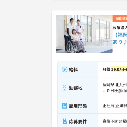
訪問診
医療法
【福
あり
給料
月収
19.0万円
福岡県 北九州
勤務地
ＪＲ日田彦山
雇用形態
正社員(正職員
応募要件
資格不問 経