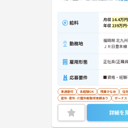
月収
14.4万
給料
年収
239万円
福岡県 北九州
勤務地
ＪＲ日豊本線
雇用形態
正社員(正職員
応募要件
■資格・経験
車通勤可
未経験OK
残業少なめ
住
産休･育休･介護休暇取得実績あり
ボーナス
詳細を