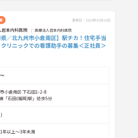
療
更新日：2026年02月25日
人岩本内科医院
医療法人岩本内科医院
岡県／北九州市小倉南区】駅チカ！住宅手当
♪クリニックでの看護助手の募集＜正社員＞
～
市小倉南区 下石田1-2-8
線「石田(福岡)駅」徒歩5分
)
験1年以上～3年未満