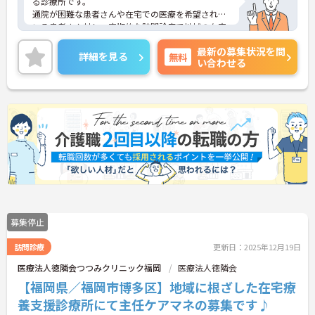
る診療所です。
通院が困難な患者さんや在宅での医療を希望されて
いる患者さん対し、定期的な訪問診療で地域の在宅
医療をサポートしています。
最新の募集状況を問
ご興味がある方には、面接対策ポイントなど、さら
詳細を見る
無料
い合わせる
に詳細をお話しいたしますのでお気軽にご相談くだ
さいませ。
募集停止
訪問診療
更新日：2025年12月19日
医療法人徳隣会つつみクリニック福岡
医療法人徳隣会
【福岡県／福岡市博多区】地域に根ざした在宅療
養支援診療所にて主任ケアマネの募集です♪