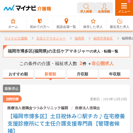
0
0
求人検索
会員登録
メニュー
ホーム
初めての方へ
面談会場一覧
保存した求人
最近見た求人
マイナビ介護職
主任ケアマネジャー
福岡県
福岡市博多区
福岡県
福岡市博多区(福岡県)の主任ケアマネジャー
の求人・転職一覧
2
この条件の介護・福祉求人数
非公開求人
件 ＋
おすすめ順
新着順
月収順
年収順
募集停止
訪問診療
更新日：2025年12月19日
医療法人徳隣会つつみクリニック福岡
医療法人徳隣会
【福岡市博多区】土日祝休み◎駅チカ♪在宅療養
支援診療所にて主任介護支援専門員【管理者候
補】