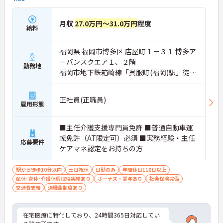
月収
27.0万円～31.0万円
程度
給料
福岡県 福岡市博多区 店屋町１－３１ 博多ア
ーバンスクエア１、２階
勤務地
福岡市地下鉄箱崎線「呉服町(福岡)駅」徒歩
3分
正社員(正職員)
雇用形態
■主任介護支援専門員免許 ■普通自動車運
転免許（AT限定可）必須 ■実務経験・主任
応募要件
ケアマネ認定をお持ちの方
駅から徒歩10分以内
土日祝休
日勤のみ
年間休日110日以上
産休･育休･介護休暇取得実績あり
ボーナス・賞与あり
社会保険完備
交通費支給
退職金制度あり
在宅医療に特化しており、24時間365日対応してい