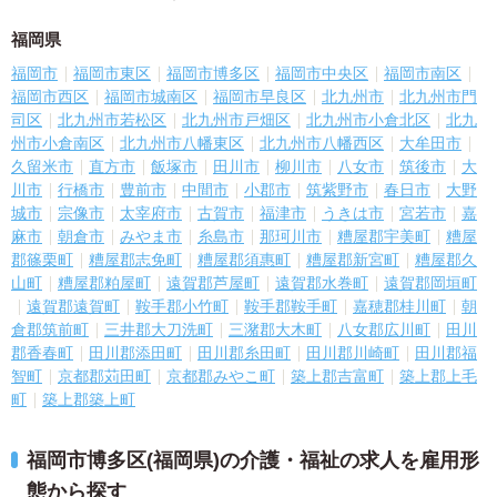
福岡県
福岡市
福岡市東区
福岡市博多区
福岡市中央区
福岡市南区
福岡市西区
福岡市城南区
福岡市早良区
北九州市
北九州市門
司区
北九州市若松区
北九州市戸畑区
北九州市小倉北区
北九
州市小倉南区
北九州市八幡東区
北九州市八幡西区
大牟田市
久留米市
直方市
飯塚市
田川市
柳川市
八女市
筑後市
大
川市
行橋市
豊前市
中間市
小郡市
筑紫野市
春日市
大野
城市
宗像市
太宰府市
古賀市
福津市
うきは市
宮若市
嘉
麻市
朝倉市
みやま市
糸島市
那珂川市
糟屋郡宇美町
糟屋
郡篠栗町
糟屋郡志免町
糟屋郡須惠町
糟屋郡新宮町
糟屋郡久
山町
糟屋郡粕屋町
遠賀郡芦屋町
遠賀郡水巻町
遠賀郡岡垣町
遠賀郡遠賀町
鞍手郡小竹町
鞍手郡鞍手町
嘉穂郡桂川町
朝
倉郡筑前町
三井郡大刀洗町
三潴郡大木町
八女郡広川町
田川
郡香春町
田川郡添田町
田川郡糸田町
田川郡川崎町
田川郡福
智町
京都郡苅田町
京都郡みやこ町
築上郡吉富町
築上郡上毛
町
築上郡築上町
福岡市博多区(福岡県)の介護・福祉の求人を雇用形
態から探す