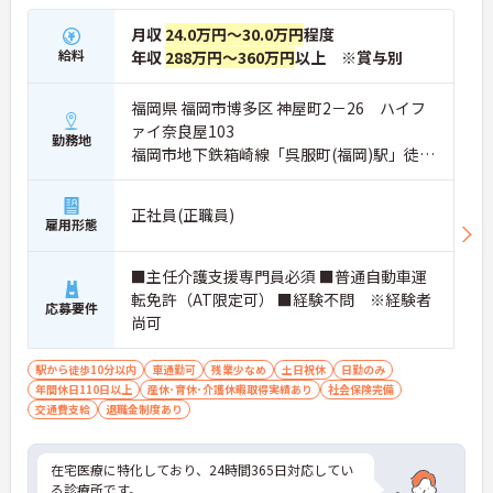
月収
24.0万円～30.0万円
程度
給料
年収
288万円～360万円
以上 ※賞与別
福岡県 福岡市博多区 神屋町2－26 ハイフ
ァイ奈良屋103
勤務地
福岡市地下鉄箱崎線「呉服町(福岡)駅」徒歩
8分
正社員(正職員)
雇用形態
■主任介護支援専門員必須 ■普通自動車運
転免許（AT限定可） ■経験不問 ※経験者
応募要件
尚可
駅から徒歩10分以内
車通勤可
残業少なめ
土日祝休
日勤のみ
年間休日110日以上
産休･育休･介護休暇取得実績あり
社会保険完備
交通費支給
退職金制度あり
在宅医療に特化しており、24時間365日対応してい
る診療所です。