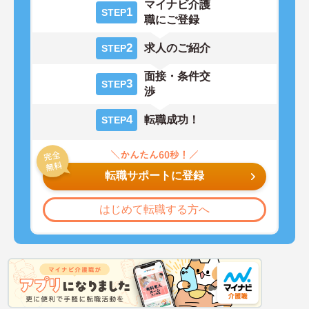
マイナビ介護
1
STEP
職にご登録
2
求人のご紹介
STEP
面接・条件交
3
STEP
渉
4
転職成功！
STEP
転職サポートに登録
はじめて転職する方へ