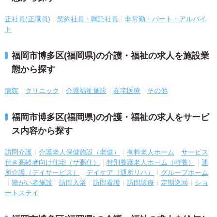
正社員(正職員)
契約社員・嘱託社員
非常勤・パート・アルバイ
ト
福岡市博多区(福岡県)の介護・福祉の求人を施設業
態から探す
病院
クリニック
介護福祉施設
在宅医療
その他
福岡市博多区(福岡県)の介護・福祉の求人をサービ
ス内容から探す
訪問介護
介護老人保健施設（老健）
有料老人ホーム
サービス
付き高齢者向け住宅（サ高住）
特別養護老人ホーム（特養）
通
所介護（デイサービス）
デイケア（通所リハ）
グループホーム
障がい者施設
訪問入浴
訪問看護
訪問診療
定期巡回
ショ
ートステイ