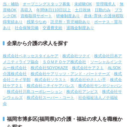
当・補助
オープニングスタッフ募集
未経験OK
管理職求人
無
資格OK
高収入
年間休日110日以上
土日祝休
日勤のみ
ブラ
ンクOK
資格取得サポート
研修制度あり
産休･育休･介護休暇取
得実績あり
残業少なめ
託児所・育児補助あり
ボーナス・賞与
あり
社会保険完備
交通費支給
退職金制度あり
企業から介護の求人を探す
株式会社ベネッセスタイルケア
株式会社ツクイ
株式会社日本ア
メニティライフ協会
ＳＯＭＰＯケア株式会社
ソーシャルインク
ルー株式会社
株式会社SOYOKAZE
株式会社ケア２１
ALSOK
介護株式会社
株式会社ケアリッツ・アンド・パートナーズ
株式
会社ニチイ学館
株式会社ソラスト
株式会社やさしい手
株式会
社ケア２１
株式会社ニチイケアパレス
株式会社サンガジャパン
株式会社川島コーポレーション
株式会社アンビス
株式会社サ
ンウェルズ
株式会社スーパー・コート
社会福祉法人ノテ福祉
会
福岡市博多区(福岡県)の介護・福祉の求人を職種か