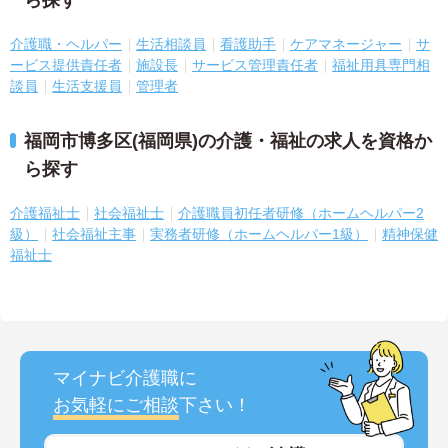
ら探す
介護職・ヘルパー
生活相談員
看護助手
ケアマネージャー
サ
ービス提供責任者
施設長
サービス管理責任者
福祉用具専門相
談員
生活支援員
管理者
福岡市博多区(福岡県)の介護・福祉の求人を資格か
ら探す
介護福祉士
社会福祉士
介護職員初任者研修（ホームヘルパー2
級）
社会福祉主事
実務者研修（ホームヘルパー1級）
精神保健
福祉士
マイナビ介護職に
お気軽にご相談
下さい！