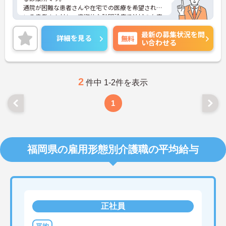
通院が困難な患者さんや在宅での医療を希望されて
いる患者さん対し、定期的な訪問診療で地域の在宅
医療をサポートしています。
最新の募集状況を問
ご興味がある方には、面接対策ポイントなど、さら
詳細を見る
無料
い合わせる
に詳細をお話しいたしますのでお気軽にご相談くだ
さいませ。
2
件中 1-2件を表示
1
福岡県の雇用形態別介護職の平均給与
正社員